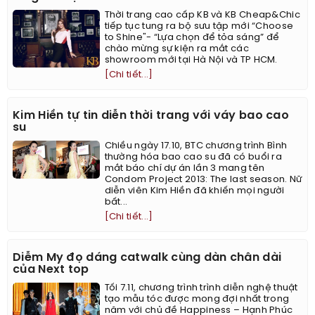
Thời trang cao cấp KB và KB Cheap&Chic
tiếp tục tung ra bộ sưu tập mới “Choose
to Shine"- “Lựa chọn để tỏa sáng” để
chào mừng sự kiện ra mắt các
showroom mới tại Hà Nội và TP HCM.
[Chi tiết...]
Kim Hiền tự tin diễn thời trang với váy bao cao
su
Chiều ngày 17.10, BTC chương trình Bình
thường hóa bao cao su đã có buổi ra
mắt báo chí dự án lần 3 mang tên
Condom Project 2013: The last season. Nữ
diễn viên Kim Hiền đã khiến mọi người
bất...
[Chi tiết...]
Diễm My đọ dáng catwalk cùng dàn chân dài
của Next top
Tối 7.11, chương trình trình diễn nghệ thuật
tạo mẫu tóc được mong đợi nhất trong
năm với chủ đề Happiness – Hạnh Phúc