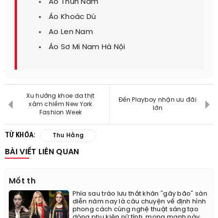
Áo Thun Nam
Áo Khoác Dù
Ao Len Nam
Áo Sơ Mi Nam Hà Nội
Xu hướng khoe da thịt
Đến Playboy nhận ưu đãi
xâm chiếm New York
lớn
Fashion Week
TỪ KHÓA:
Thu Hằng
BÀI VIẾT LIÊN QUAN
Mốt th
Phía sau trào lưu thắt khăn "gây bão" sàn
diễn năm nay là câu chuyện về định hình
phong cách cùng nghệ thuật sáng tạo
dòng phụ kiện nữ tính, mong manh này.