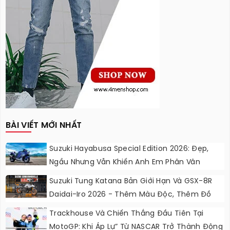
BÀI VIẾT MỚI NHẤT
Suzuki Hayabusa Special Edition 2026: Đẹp,
Ngầu Nhưng Vẫn Khiến Anh Em Phân Vân
Suzuki Tung Katana Bản Giới Hạn Và GSX-8R
Daidai-Iro 2026 - Thêm Màu Độc, Thêm Đồ
Chơi, Thêm Cá Tính
Trackhouse Và Chiến Thắng Đầu Tiên Tại
MotoGP: Khi Áp Lự” Từ NASCAR Trở Thành Động