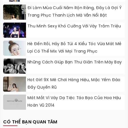
Đi Làm Mùa Cuối Năm Rộn Ràng, Đây Là Gợi Ý
Trang Phục Thanh Lịch Mà Vẫn Nổi Bật
Thu Minh Sexy Khó Cưỡng Với Váy Trăm Triệu
Hè Đến Rồi, Hãy Bỏ Túi 4 Kiểu Tóc Vừa Mát Mẻ
Lại Có Thể Mix Với Mọi Trang Phục
Những Cách Giúp Bạn Thư Giãn Trên Máy Bay
Hot Girl 9X Mê Chơi Hàng Hiệu, Mặc Yếm Đào
Đầy Quyến Rũ
Mát Mắt Vì Váy Dạ Tiệc Táo Bạo Của Hoa Hậu
Hoàn Vũ 2014
CÓ THỂ BẠN QUAN TÂM