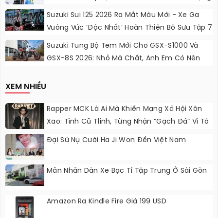
Lực Ngọt Ngào
Suzuki Sui 125 2026 Ra Mắt Màu Mới - Xe Ga
Vuông Vức ‘độc Nhất’ Hoàn Thiện Bộ Sưu Tập 7
Sắc Cầu Vồng
Suzuki Tung Bộ Tem Mới Cho GSX-S1000 Và
GSX-8S 2026: Nhỏ Mà Chất, Anh Em Có Nên
Nâng Cấp?
XEM NHIỀU
Rapper MCK Là Ai Mà Khiến Mạng Xã Hội Xôn
Xao: Tình Cũ Tlinh, Từng Nhận “gạch Đá” Vì Tỏ
Thái Độ Với Trường Giang
Đại Sứ Nụ Cười Ha Ji Won Đến Việt Nam
Mãn Nhãn Dàn Xe Bạc Tỉ Tập Trung Ở Sài Gòn
Amazon Ra Kindle Fire Giá 199 USD