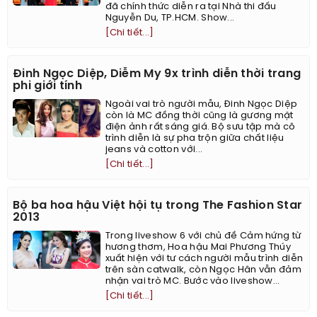
đã chính thức diễn ra tại Nhà thi đấu
Nguyễn Du, TP.HCM. Show...
[Chi tiết...]
Đinh Ngọc Diệp, Diễm My 9x trình diễn thời trang
phi giới tính
Ngoài vai trò người mẫu, Đinh Ngọc Diệp
còn là MC đồng thời cũng là gương mặt
điện ảnh rất sáng giá. Bộ sưu tập mà cô
trình diễn là sự pha trộn giữa chất liệu
jeans và cotton với...
[Chi tiết...]
Bộ ba hoa hậu Việt hội tụ trong The Fashion Star
2013
Trong liveshow 6 với chủ đề Cảm hứng từ
hương thơm, Hoa hậu Mai Phương Thúy
xuất hiện với tư cách người mẫu trình diễn
trên sàn catwalk, còn Ngọc Hân vẫn đảm
nhận vai trò MC. Bước vào liveshow...
[Chi tiết...]