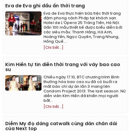
Eva de Eva ghi dấu ấn thời trang
Eva de Eva thực hiện bữa tiệc thời trang
đậm phong cách Pháp tại khách sạn
Hotel de L’Opera 25 Tràng Tiền, Hà Nội.
Gần 100 mẫu thiết kế được biểu diễn bởi
các siêu mẫu: Thanh Hằng, Hà Anh,
Hoàng Yến, Ngọc Quyên, Trang Nhung,
Hồng Quế….
[Chi tiết...]
Kim Hiền tự tin diễn thời trang với váy bao cao
su
Chiều ngày 17.10, BTC chương trình Bình
thường hóa bao cao su đã có buổi ra
mắt báo chí dự án lần 3 mang tên
Condom Project 2013: The last season. Nữ
diễn viên Kim Hiền đã khiến mọi người
bất...
[Chi tiết...]
Diễm My đọ dáng catwalk cùng dàn chân dài
của Next top