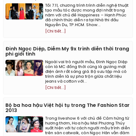
Tối 7.11, chương trình trình diễn nghệ thuật
tạo mẫu tóc được mong đợi nhất trong
năm với chủ đề Happiness – Hạnh Phúc
đã chính thức diễn ra tại Nhà thi đấu
Nguyễn Du, TP.HCM. Show...
[Chi tiết...]
Đinh Ngọc Diệp, Diễm My 9x trình diễn thời trang
phi giới tính
Ngoài vai trò người mẫu, Đinh Ngọc Diệp
còn là MC đồng thời cũng là gương mặt
điện ảnh rất sáng giá. Bộ sưu tập mà cô
trình diễn là sự pha trộn giữa chất liệu
jeans và cotton với...
[Chi tiết...]
Bộ ba hoa hậu Việt hội tụ trong The Fashion Star
2013
Trong liveshow 6 với chủ đề Cảm hứng từ
hương thơm, Hoa hậu Mai Phương Thúy
xuất hiện với tư cách người mẫu trình diễn
trên sàn catwalk, còn Ngọc Hân vẫn đảm