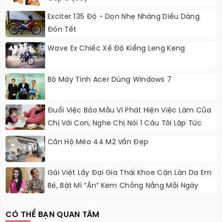
Exciter 135 Độ - Dọn Nhẹ Nhàng Diều Dàng
Đón Tết
Wave Ex Chiếc Xế Độ Kiểng Leng Keng
Bộ Máy Tính Acer Dùng Windows 7
Đuổi Việc Bảo Mẫu Vì Phát Hiện Việc Làm Của
Chị Với Con, Nghe Chị Nói 1 Câu Tôi Lập Tức
Nhận Lỗi
Căn Hộ Méo 44 M2 Vẫn Đẹp
Gái Việt Lấy Đại Gia Thái Khoe Cận Làn Da Em
Bé, Bật Mí “ăn” Kem Chống Nắng Mỗi Ngày
CÓ THỂ BẠN QUAN TÂM