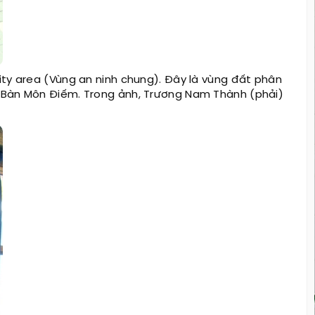
rity area (Vùng an ninh chung). Đây là vùng đất phân
à Bàn Môn Điếm. Trong ảnh, Trương Nam Thành (phải)