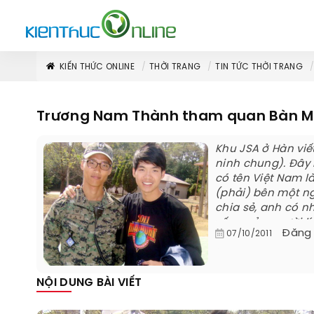
KIẾN THỨC ONLINE
THỜI TRANG
TIN TỨC THỜI TRANG
Trương Nam Thành tham quan Bàn 
Khu JSA ở Hàn viết
ninh chung). Đây 
có tên Việt Nam 
(phải) bên một ng
chia sẻ, anh có n
sống của người lín
Đăng
07/10/2011
NỘI DUNG BÀI VIẾT