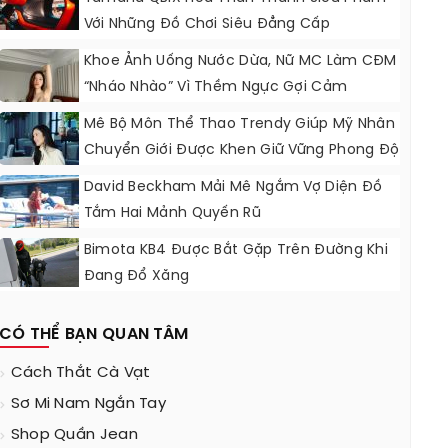
Với Những Đồ Chơi Siêu Đẳng Cấp
Khoe Ảnh Uống Nước Dừa, Nữ MC Làm CĐM
“nháo Nhào” Vì Thềm Ngực Gợi Cảm
Mê Bộ Môn Thể Thao Trendy Giúp Mỹ Nhân
Chuyển Giới Được Khen Giữ Vững Phong Độ
Nhan Sắc
David Beckham Mải Mê Ngắm Vợ Diện Đồ
Tắm Hai Mảnh Quyến Rũ
Bimota KB4 Được Bắt Gặp Trên Đường Khi
Đang Đổ Xăng
CÓ THỂ BẠN QUAN TÂM
Cách Thắt Cà Vạt
Sơ Mi Nam Ngắn Tay
Shop Quần Jean