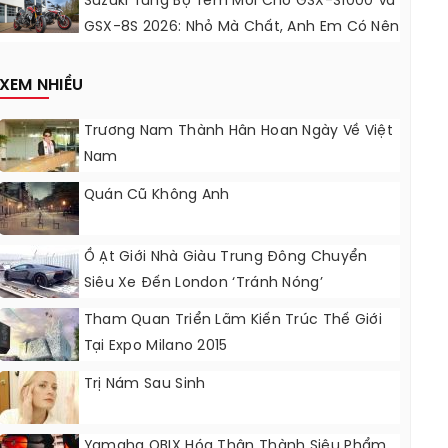
Suzuki Tung Bộ Tem Mới Cho GSX-S1000 Và
GSX-8S 2026: Nhỏ Mà Chất, Anh Em Có Nên
Nâng Cấp?
XEM NHIỀU
Trương Nam Thành Hân Hoan Ngày Về Việt
Nam
Quán Cũ Không Anh
Ồ Ạt Giới Nhà Giàu Trung Đông Chuyển
Siêu Xe Đến London ‘tránh Nóng’
Tham Quan Triển Lãm Kiến Trúc Thế Giới
Tại Expo Milano 2015
Trị Nám Sau Sinh
Yamaha QBIX Hóa Thân Thành Siêu Phẩm