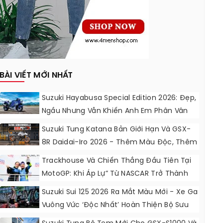
BÀI VIẾT MỚI NHẤT
Suzuki Hayabusa Special Edition 2026: Đẹp,
Ngầu Nhưng Vẫn Khiến Anh Em Phân Vân
Suzuki Tung Katana Bản Giới Hạn Và GSX-
8R Daidai-Iro 2026 - Thêm Màu Độc, Thêm
Đồ Chơi, Thêm Cá Tính
Trackhouse Và Chiến Thắng Đầu Tiên Tại
MotoGP: Khi Áp Lự” Từ NASCAR Trở Thành
Động Lực Ngọt Ngào
Suzuki Sui 125 2026 Ra Mắt Màu Mới - Xe Ga
Vuông Vức ‘độc Nhất’ Hoàn Thiện Bộ Sưu
Tập 7 Sắc Cầu Vồng