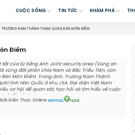
CUỘC SỐNG
TIN TỨC
KHÁM PHÁ
TH
TRƯƠNG NAM THÀNH THAM QUAN BÀN MÔN ĐIẾM
Môn Điếm
 tắt của từ tiếng Anh Joint security area (Vùng an
là vùng đất phân chia Nam và Bắc Triều Tiên, còn
là Bàn Môn Điếm. Trong ảnh, Trương Nam Thành
ười lính Hàn Quốc ở khu JSA. Đại diện Việt Nam
hiều cơ hội để quan sát, học hỏi và tìm hiểu về cuộc
h ở đây. Anh...
 bởi
Kiến Thức Online