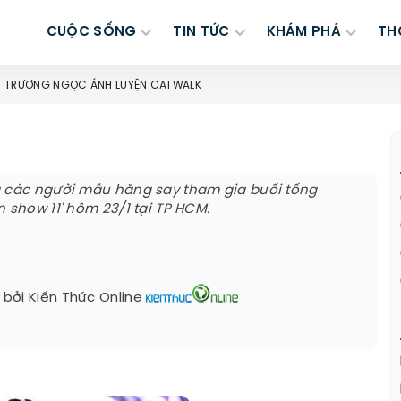
CUỘC SỐNG
TIN TỨC
KHÁM PHÁ
TH
TRƯƠNG NGỌC ÁNH LUYỆN CATWALK
g các người mẫu hăng say tham gia buổi tổng
 show 11' hôm 23/1 tại TP HCM.
 bởi
Kiến Thức Online