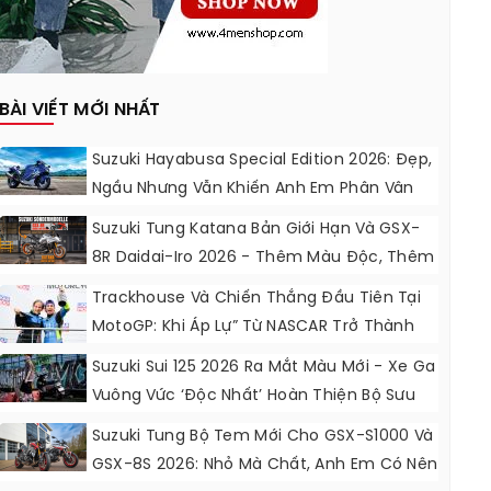
BÀI VIẾT MỚI NHẤT
Suzuki Hayabusa Special Edition 2026: Đẹp,
Ngầu Nhưng Vẫn Khiến Anh Em Phân Vân
Suzuki Tung Katana Bản Giới Hạn Và GSX-
8R Daidai-Iro 2026 - Thêm Màu Độc, Thêm
Đồ Chơi, Thêm Cá Tính
Trackhouse Và Chiến Thắng Đầu Tiên Tại
MotoGP: Khi Áp Lự” Từ NASCAR Trở Thành
Động Lực Ngọt Ngào
Suzuki Sui 125 2026 Ra Mắt Màu Mới - Xe Ga
Vuông Vức ‘độc Nhất’ Hoàn Thiện Bộ Sưu
Tập 7 Sắc Cầu Vồng
Suzuki Tung Bộ Tem Mới Cho GSX-S1000 Và
GSX-8S 2026: Nhỏ Mà Chất, Anh Em Có Nên