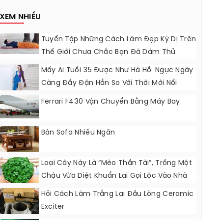
Nâng Cấp?
XEM NHIỀU
Tuyển Tập Những Cách Làm Đẹp Kỳ Dị Trên
Thế Giới Chưa Chắc Bạn Đã Dám Thử
Mấy Ai Tuổi 35 Được Như Hà Hồ: Ngực Ngày
Càng Đầy Đặn Hẳn So Với Thời Mới Nổi
Ferrari F430 Vận Chuyển Bằng Máy Bay
Bàn Sofa Nhiều Ngăn
Loại Cây Này Là “mèo Thần Tài”, Trồng Một
Chậu Vừa Diệt Khuẩn Lại Gọi Lộc Vào Nhà
Hỏi Cách Làm Trắng Lại Đầu Lòng Ceramic
Exciter