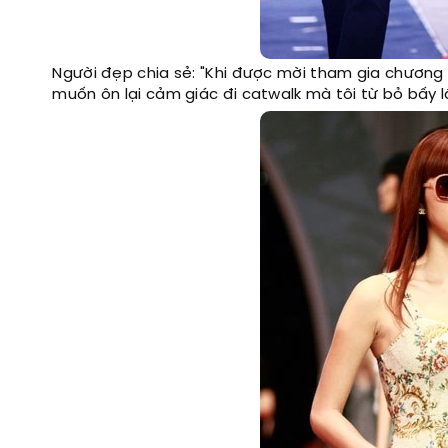
Người đẹp chia sẻ: "Khi được mời tham gia chương tr
muốn ôn lại cảm giác đi catwalk mà tôi từ bỏ bấy l