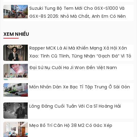
Sắc Cầu Vồng
Suzuki Tung Bộ Tem Mới Cho GSX-S1000 Và
GSX-8S 2026: Nhỏ Mà Chất, Anh Em Có Nên
Nâng Cấp?
XEM NHIỀU
Rapper MCK Là Ai Mà Khiến Mạng Xã Hội Xôn
Xao: Tình Cũ Tlinh, Từng Nhận “gạch Đá” Vì Tỏ
Thái Độ Với Trường Giang
Đại Sứ Nụ Cười Ha Ji Won Đến Việt Nam
Mãn Nhãn Dàn Xe Bạc Tỉ Tập Trung Ở Sài Gòn
Lãng Đãng Cuối Tuần Với Ca Sĩ Hoàng Hải
Mẹo Bố Trí Căn Hộ 38 M2 Có Gác Xép