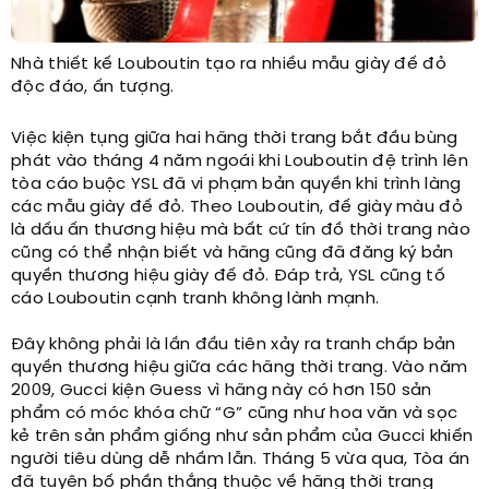
Nhà thiết kế Louboutin tạo ra nhiều mẫu giày đế đỏ
độc đáo, ấn tượng.
Việc kiện tụng giữa hai hãng thời trang bắt đầu bùng
phát vào tháng 4 năm ngoái khi Louboutin đệ trình lên
tòa cáo buộc YSL đã vi phạm bản quyền khi trình làng
các mẫu giày đế đỏ. Theo Louboutin, đế giày màu đỏ
là dấu ấn thương hiệu mà bất cứ tín đồ thời trang nào
cũng có thể nhận biết và hãng cũng đã đăng ký bản
quyền thương hiệu giày đế đỏ. Đáp trả, YSL cũng tố
cáo Louboutin cạnh tranh không lành mạnh.
Đây không phải là lần đầu tiên xảy ra tranh chấp bản
quyền thương hiệu giữa các hãng thời trang. Vào năm
2009, Gucci kiện Guess vì hãng này có hơn 150 sản
phẩm có móc khóa chữ “G” cũng như hoa văn và sọc
kẻ trên sản phẩm giống như sản phẩm của Gucci khiến
người tiêu dùng dễ nhầm lẫn. Tháng 5 vừa qua, Tòa án
đã tuyên bố phần thắng thuộc về hãng thời trang