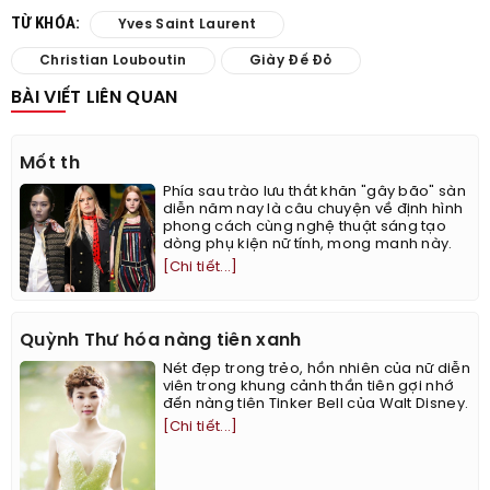
TỪ KHÓA:
Yves Saint Laurent
Christian Louboutin
Giày Đế Đỏ
BÀI VIẾT LIÊN QUAN
Mốt th
Phía sau trào lưu thắt khăn "gây bão" sàn
diễn năm nay là câu chuyện về định hình
phong cách cùng nghệ thuật sáng tạo
dòng phụ kiện nữ tính, mong manh này.
[Chi tiết...]
Quỳnh Thư hóa nàng tiên xanh
Nét đẹp trong trẻo, hồn nhiên của nữ diễn
viên trong khung cảnh thần tiên gợi nhớ
đến nàng tiên Tinker Bell của Walt Disney.
[Chi tiết...]