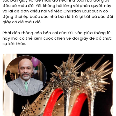
tục bán giày với đế màu đỏ nếu như toàn bộ đôi giày
đều có màu đỏ. YSL không hài lòng với phán quyết này
và lại đệ đơn khiếu nại về việc Christian Louboutin có
động thái ép buộc các nhà bán lẻ trả lại tất cả các đôi
giày có đế màu đỏ.
Phải đến thông cáo báo chí của YSL vào giữa tháng 10
này mới có thể xem cuộc chiến về đôi giày đế đỏ thực
sự kết thúc.