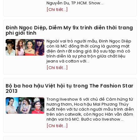
Nguyễn Du, TP.HCM. Show...
[Chi tiết...]
Đinh Ngọc Diệp, Diễm My 9x trình diễn thời trang
phi giới tính
Ngoài vai trò người mẫu, Đinh Ngọc Diệp
còn là MC đồng thời cũng là gương mặt
điện ảnh rất sáng giá. Bộ sưu tập mà cô
trình diễn là sự pha trộn giữa chất liệu
jeans và cotton với...
[Chi tiết...]
Bộ ba hoa hậu Việt hội tụ trong The Fashion Star
2013
Trong liveshow 6 với chủ đề Cảm hứng từ
hương thơm, Hoa hậu Mai Phương Thúy
xuất hiện với tư cách người mẫu trình diễn
trên sàn catwalk, còn Ngọc Hân vẫn đảm
nhận vai trò MC. Bước vào liveshow...
[Chi tiết...]