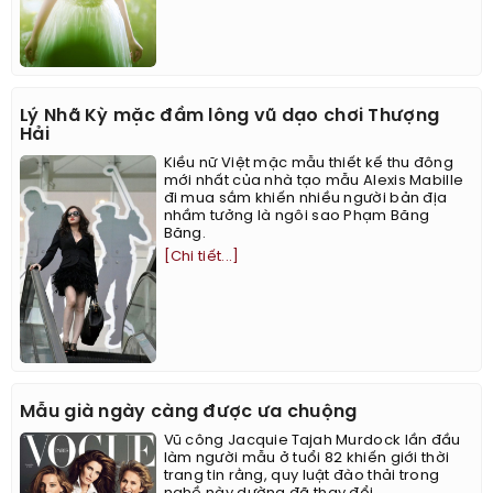
Lý Nhã Kỳ mặc đầm lông vũ dạo chơi Thượng
Hải
Kiều nữ Việt mặc mẫu thiết kế thu đông
mới nhất của nhà tạo mẫu Alexis Mabille
đi mua sắm khiến nhiều người bản địa
nhầm tưởng là ngôi sao Phạm Băng
Băng.
[Chi tiết...]
Mẫu già ngày càng được ưa chuộng
Vũ công Jacquie Tajah Murdock lần đầu
làm người mẫu ở tuổi 82 khiến giới thời
trang tin rằng, quy luật đào thải trong