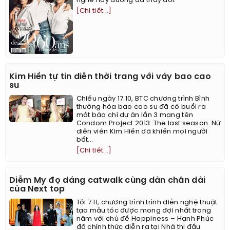
nghề này dường đã thay đổi.
[Chi tiết...]
Kim Hiền tự tin diễn thời trang với váy bao cao
su
Chiều ngày 17.10, BTC chương trình Bình
thường hóa bao cao su đã có buổi ra
mắt báo chí dự án lần 3 mang tên
Condom Project 2013: The last season. Nữ
diễn viên Kim Hiền đã khiến mọi người
bất...
[Chi tiết...]
Diễm My đọ dáng catwalk cùng dàn chân dài
của Next top
Tối 7.11, chương trình trình diễn nghệ thuật
tạo mẫu tóc được mong đợi nhất trong
năm với chủ đề Happiness – Hạnh Phúc
đã chính thức diễn ra tại Nhà thi đấu