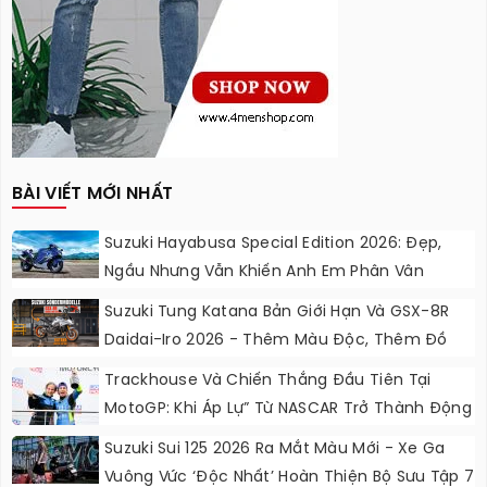
BÀI VIẾT MỚI NHẤT
Suzuki Hayabusa Special Edition 2026: Đẹp,
Ngầu Nhưng Vẫn Khiến Anh Em Phân Vân
Suzuki Tung Katana Bản Giới Hạn Và GSX-8R
Daidai-Iro 2026 - Thêm Màu Độc, Thêm Đồ
Chơi, Thêm Cá Tính
Trackhouse Và Chiến Thắng Đầu Tiên Tại
MotoGP: Khi Áp Lự” Từ NASCAR Trở Thành Động
Lực Ngọt Ngào
Suzuki Sui 125 2026 Ra Mắt Màu Mới - Xe Ga
Vuông Vức ‘độc Nhất’ Hoàn Thiện Bộ Sưu Tập 7