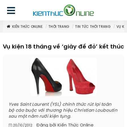
KIẾN THỨC ONLINE
THỜI TRANG
TIN TỨC THỜI TRANG
VỤ KI
Vụ kiện 18 tháng về ‘giày đế đỏ’ kết thúc
Yves Saint Laurent (YSL) chính thức rút lại toàn
bộ cáo buộc với thương hiệu Christian Louboutin
sau một năm rưỡi kiện tụng.
Đăng bởi
Kiến Thức Online
20/10/2012