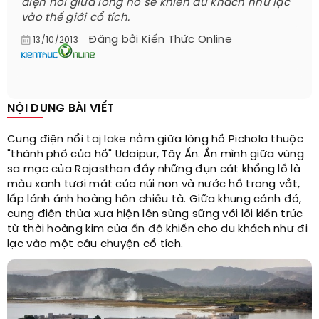
điện nổi giữa lòng hồ sẽ khiến du khách như lạc
vào thế giới cổ tích.
Đăng bởi
Kiến Thức Online
13/10/2013
NỘI DUNG BÀI VIẾT
Cung điện nổi
taj lake
nằm giữa lòng hồ Pichola thuộc
"thành phố của hồ" Udaipur, Tây Ấn. Ẩn mình giữa vùng
sa mạc của Rajasthan đầy những đụn cát khổng lồ là
màu xanh tươi mát của núi non và nước hồ trong vắt,
lấp lánh ánh hoàng hôn chiều tà. Giữa khung cảnh đó,
cung điện thủa xưa hiện lên sừng sững với lối kiến trúc
từ thời hoàng kim của
ấn độ
khiến cho du khách như đi
lạc vào một câu chuyện cổ tích.