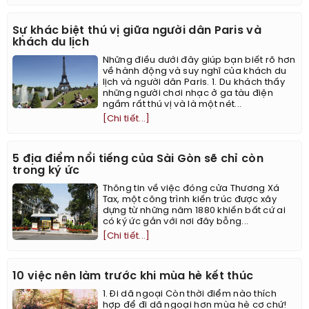
Sự khác biệt thú vị giữa người dân Paris và
khách du lịch
Những điều dưới đây giúp bạn biết rõ hơn
về hành động và suy nghĩ của khách du
lịch và người dân Paris. 1. Du khách thấy
những người chơi nhạc ở ga tàu điện
ngầm rất thú vị và là một nét...
[Chi tiết...]
5 địa điểm nổi tiếng của Sài Gòn sẽ chỉ còn
trong ký ức
Thông tin về việc đóng cửa Thương Xá
Tax, một công trình kiến trúc được xây
dựng từ những năm 1880 khiến bất cứ ai
có ký ức gắn với nơi đây bỗng...
[Chi tiết...]
10 việc nên làm trước khi mùa hè kết thúc
1. Đi dã ngoại Còn thời điểm nào thích
hợp để đi dã ngoại hơn mùa hè cơ chứ!