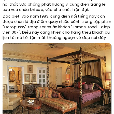
nội thất vừa phảng phất hương vị cung điện tráng lệ
của vua chúa khi xưa, vừa pha chút hiện đại.
Đặc biệt, vào năm 1983, cung điện nổi tiếng này còn
được chọn là địa điểm quay nhiều cảnh trong tập phim
"Octopussy" trong series ăn khách "James Bond - điệp
viên 007". Điều này càng khiến cho hàng triệu khách du
lịch tò mò tới tận mắt thưởng ngoạn vẻ đẹp nơi đây.