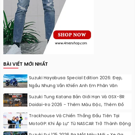
BÀI VIẾT MỚI NHẤT
Suzuki Hayabusa Special Edition 2026: Đẹp,
Ngầu Nhưng Vẫn Khiến Anh Em Phân Vân
Suzuki Tung Katana Bản Giới Hạn Và GSX-8R
Daidai-Iro 2026 - Thêm Màu Độc, Thêm Đồ
Chơi, Thêm Cá Tính
Trackhouse Và Chiến Thắng Đầu Tiên Tại
MotoGP: Khi Áp Lự” Từ NASCAR Trở Thành Động
Lực Ngọt Ngào