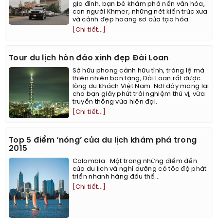
gia đình, bạn bè khám phá nền văn hóa,
con người Khmer, những nét kiến trúc xưa
và cảnh đẹp hoang sơ của tạo hóa.
[Chi tiết...]
Tour du lịch hòn đảo xinh đẹp Đài Loan
Sở hữu phong cảnh hữu tình, tráng lệ mà
thiên nhiên ban tặng, Đài Loan rất được
lòng du khách Việt Nam. Nơi đây mang lại
cho bạn giây phút trải nghiệm thú vị, vừa
truyền thống vừa hiện đại.
[Chi tiết...]
Top 5 điểm ‘nóng’ của du lịch khám phá trong
2015
Colombia Một trong những điểm đến
của du lịch và nghỉ dưỡng có tốc độ phát
triển nhanh hàng đầu thế...
[Chi tiết...]