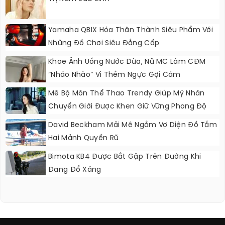
Yamaha QBIX Hóa Thân Thành Siêu Phẩm Với
Những Đồ Chơi Siêu Đẳng Cấp
Khoe Ảnh Uống Nước Dừa, Nữ MC Làm CĐM
“nháo Nhào” Vì Thềm Ngực Gợi Cảm
Mê Bộ Môn Thể Thao Trendy Giúp Mỹ Nhân
Chuyển Giới Được Khen Giữ Vững Phong Độ
Nhan Sắc
David Beckham Mải Mê Ngắm Vợ Diện Đồ Tắm
Hai Mảnh Quyến Rũ
Bimota KB4 Được Bắt Gặp Trên Đường Khi
Đang Đổ Xăng