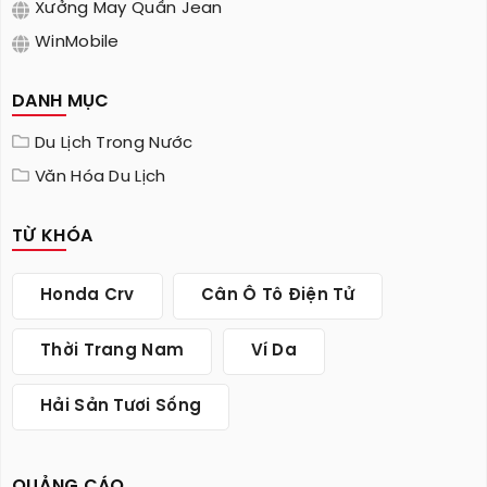
Xưởng May Quần Jean
WinMobile
DANH MỤC
Du Lịch Trong Nước
Văn Hóa Du Lịch
TỪ KHÓA
Honda Crv
Cân Ô Tô Điện Tử
Thời Trang Nam
Ví Da
Hải Sản Tươi Sống
QUẢNG CÁO