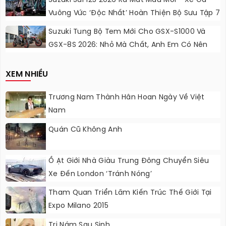
Suzuki Sui 125 2026 Ra Mắt Màu Mới - Xe Ga
Vuông Vức ‘độc Nhất’ Hoàn Thiện Bộ Sưu Tập 7
Sắc Cầu Vồng
Suzuki Tung Bộ Tem Mới Cho GSX-S1000 Và
GSX-8S 2026: Nhỏ Mà Chất, Anh Em Có Nên
Nâng Cấp?
XEM NHIỀU
Trương Nam Thành Hân Hoan Ngày Về Việt
Nam
Quán Cũ Không Anh
Ồ Ạt Giới Nhà Giàu Trung Đông Chuyển Siêu
Xe Đến London ‘tránh Nóng’
Tham Quan Triển Lãm Kiến Trúc Thế Giới Tại
Expo Milano 2015
Trị Nám Sau Sinh