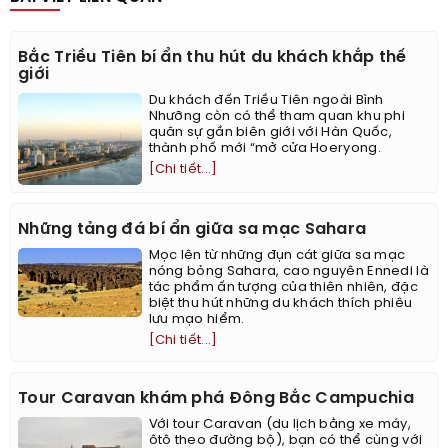
Bắc Triều Tiên bí ẩn thu hút du khách khắp thế
giới
Du khách đến Triều Tiên ngoài Bình
Nhưỡng còn có thể tham quan khu phi
quân sự gần biên giới với Hàn Quốc,
thành phố mới “mở cửa Hoeryong.
[Chi tiết...]
Những tảng đá bí ẩn giữa sa mạc Sahara
Mọc lên từ những đụn cát giữa sa mạc
nóng bỏng Sahara, cao nguyên Ennedi là
tác phẩm ấn tượng của thiên nhiên, đặc
biệt thu hút những du khách thích phiêu
lưu mạo hiểm.
[Chi tiết...]
Tour Caravan khám phá Đông Bắc Campuchia
Với tour Caravan (du lịch bằng xe máy,
ôtô theo đường bộ), bạn có thể cùng với