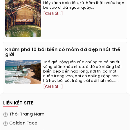
Hãy xách balo lên, rủ thêm thật nhiều bạn
bè vào đi dã ngoại quậy...
[Chi tiết...]
Khám phá 10 bãi biển có mỏm đá đẹp nhất thế
giới
Thế giới rộng lớn của chúng ta có nhiều
vùng biển khác nhau, ở đó có những bãi
biển đẹp đến nao lòng, nơi thì có mặt
nước trong veo, nơi có những rặng san
hô hay bãi cát trắng trải dài hút mắt…...
[Chi tiết...]
LIÊN KẾT SITE
Thời Trang Nam
Golden Face