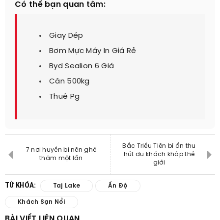
Có thể bạn quan tâm:
Giay Dép
Bơm Mực Máy In Giá Rẻ
Byd Sealion 6 Giá
Cân 500kg
Thuê Pg
Bắc Triều Tiên bí ẩn thu
7 nơi huyền bí nên ghé
hút du khách khắp thế
thăm một lần
giới
TỪ KHÓA:
Taj Lake
Ấn Độ
Khách Sạn Nổi
BÀI VIẾT LIÊN QUAN