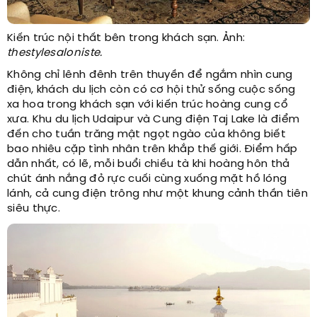
Kiến trúc nội thất bên trong khách sạn. Ảnh:
thestylesaloniste.
Không chỉ lênh đênh trên thuyền để ngắm nhìn cung
điện, khách du lịch còn có cơ hội thử sống cuộc sống
xa hoa trong khách sạn với kiến trúc hoàng cung cổ
xưa. Khu du lịch Udaipur và Cung điện Taj Lake là điểm
đến cho tuần trăng mật ngọt ngào của không biết
bao nhiêu cặp tình nhân trên khắp thế giới. Điểm hấp
dẫn nhất, có lẽ, mỗi buổi chiều tà khi hoàng hôn thả
chút ánh nắng đỏ rực cuối cùng xuống mặt hồ lóng
lánh, cả cung điện trông như một khung cảnh thần tiên
siêu thực.