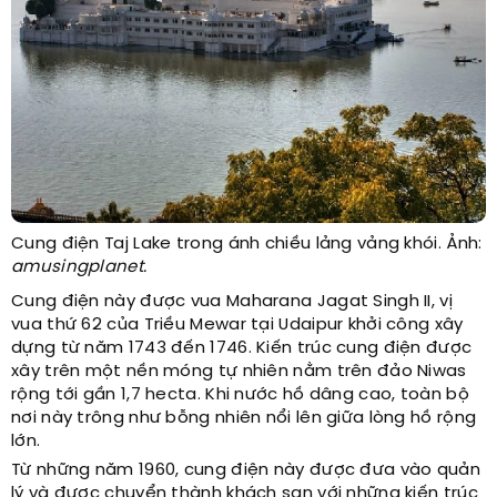
Cung điện Taj Lake trong ánh chiều lảng vảng khói. Ảnh:
amusingplanet.
Cung điện này được vua Maharana Jagat Singh II, vị
vua thứ 62 của Triều Mewar tại Udaipur khởi công xây
dựng từ năm 1743 đến 1746. Kiến trúc cung điện được
xây trên một nền móng tự nhiên nằm trên đảo Niwas
rộng tới gần 1,7 hecta. Khi nước hồ dâng cao, toàn bộ
nơi này trông như bỗng nhiên nổi lên giữa lòng hồ rộng
lớn.
Từ những năm 1960, cung điện này được đưa vào quản
lý và được chuyển thành khách sạn với những kiến trúc