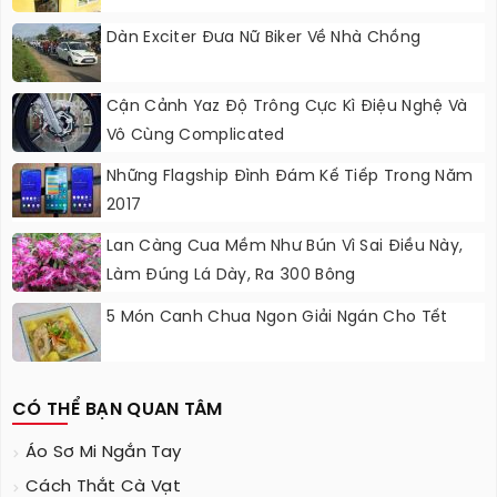
Dàn Exciter Đưa Nữ Biker Về Nhà Chồng
Cận Cảnh Yaz Độ Trông Cực Kì Điệu Nghệ Và
Vô Cùng Complicated
Những Flagship Đình Đám Kế Tiếp Trong Năm
2017
Lan Càng Cua Mềm Như Bún Vì Sai Điều Này,
Làm Đúng Lá Dày, Ra 300 Bông
5 Món Canh Chua Ngon Giải Ngán Cho Tết
CÓ THỂ BẠN QUAN TÂM
Áo Sơ Mi Ngắn Tay
Cách Thắt Cà Vạt