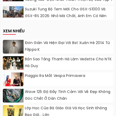
Sắc Cầu Vồng
Suzuki Tung Bộ Tem Mới Cho GSX-S1000 Và
GSX-8S 2026: Nhỏ Mà Chất, Anh Em Có Nên
Nâng Cấp?
XEM NHIỀU
Đơn Giản Và Hiện Đại Với Bst Xuân Hè 2014 Từ
Filippa K
Bản Sao Tăng Thanh Hà Làm Vedette Cho NTK
Hà Duy
Piaggio Ra Mắt Vespa Primavera
Wave 125 Độ Đầy Tình Cảm Với Vẻ Đẹp Không
Góc Chết Ở Dàn Chân
Lớp Học Của Bà Giáo Già Và Học Sinh Không
Bao Giờ... Lớn