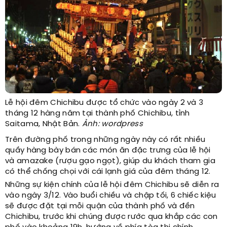
Lễ hội đêm Chichibu được tổ chức vào ngày 2 và 3
tháng 12 hàng năm tại thành phố Chichibu, tỉnh
Saitama, Nhật Bản.
Ảnh: wordpress
Trên đường phố trong những ngày này có rất nhiều
quầy hàng bày bán các món ăn đặc trưng của lễ hội
và amazake (rượu gạo ngọt), giúp du khách tham gia
có thể chống chọi với cái lạnh giá của đêm tháng 12.
Những sự kiện chính của lễ hội đêm Chichibu sẽ diễn ra
vào ngày 3/12. Vào buổi chiều và chập tối, 6 chiếc kiệu
sẽ được đặt tại mỗi quận của thành phố và đền
Chichibu, trước khi chúng được rước qua khắp các con