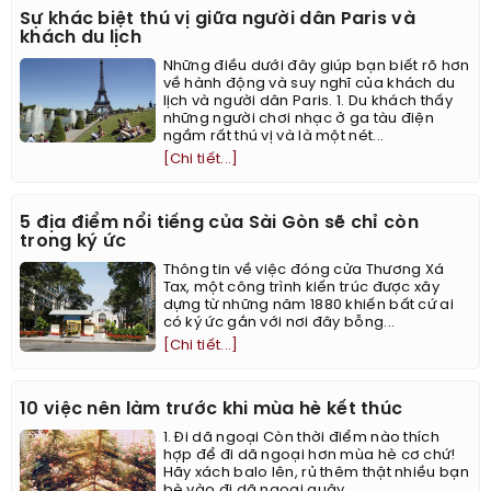
Sự khác biệt thú vị giữa người dân Paris và
khách du lịch
Những điều dưới đây giúp bạn biết rõ hơn
về hành động và suy nghĩ của khách du
lịch và người dân Paris. 1. Du khách thấy
những người chơi nhạc ở ga tàu điện
ngầm rất thú vị và là một nét...
[Chi tiết...]
5 địa điểm nổi tiếng của Sài Gòn sẽ chỉ còn
trong ký ức
Thông tin về việc đóng cửa Thương Xá
Tax, một công trình kiến trúc được xây
dựng từ những năm 1880 khiến bất cứ ai
có ký ức gắn với nơi đây bỗng...
[Chi tiết...]
10 việc nên làm trước khi mùa hè kết thúc
1. Đi dã ngoại Còn thời điểm nào thích
hợp để đi dã ngoại hơn mùa hè cơ chứ!
Hãy xách balo lên, rủ thêm thật nhiều bạn
bè vào đi dã ngoại quậy...