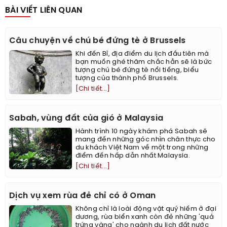
BÀI VIẾT LIÊN QUAN
Câu chuyện về chú bé đứng tè ở Brussels
Khi đến Bỉ, địa điểm du lịch đầu tiên mà
bạn muốn ghé thăm chắc hẳn sẽ là bức
tượng chú bé đứng tè nổi tiếng, biểu
tượng của thành phố Brussels.
[Chi tiết...]
Sabah, vùng đất của gió ở Malaysia
Hành trình 10 ngày khám phá Sabah sẽ
mang đến những góc nhìn chân thực cho
du khách Việt Nam về một trong những
điểm đến hấp dẫn nhất Malaysia.
[Chi tiết...]
Dịch vụ xem rùa đẻ chỉ có ở Oman
Không chỉ là loài động vật quý hiếm ở đại
dương, rùa biển xanh còn đẻ những 'quả
trứng vàng' cho ngành du lịch đất nước