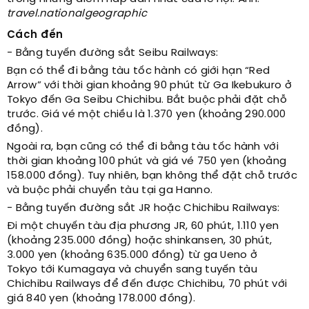
travel.nationalgeographic
Cách đến
- Bằng tuyến đường sắt Seibu Railways:
Bạn có thể đi bằng tàu tốc hành có giới hạn “Red
Arrow” với thời gian khoảng 90 phút từ Ga Ikebukuro ở
Tokyo đến Ga Seibu Chichibu. Bắt buộc phải đặt chỗ
trước. Giá vé một chiều là 1.370 yen (khoảng 290.000
đồng).
Ngoài ra, bạn cũng có thể đi bằng tàu tốc hành với
thời gian khoảng 100 phút và giá vé 750 yen (khoảng
158.000 đồng). Tuy nhiên, bạn không thể đặt chỗ trước
và buộc phải chuyển tàu tại ga Hanno.
- Bằng tuyến đường sắt JR hoặc Chichibu Railways:
Đi một chuyến tàu địa phương JR, 60 phút, 1.110 yen
(khoảng 235.000 đồng)
hoặc shinkansen, 30 phút,
3.000 yen (khoảng 635.000 đồng)
từ ga Ueno ở
Tokyo
tới Kumagaya và chuyển sang tuyến tàu
Chichibu Railways để đến được Chichibu, 70 phút với
giá 840 yen (khoảng 178.000 đồng).