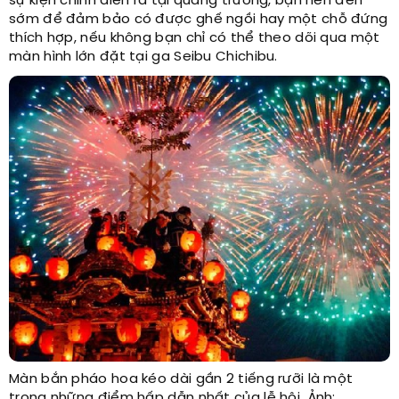
sự kiện chính diễn ra tại quảng trường, bạn nên đến
sớm để đảm bảo có được ghế ngồi hay một chỗ đứng
thích hợp, nếu không bạn chỉ có thể theo dõi qua một
màn hình lớn đặt tại ga Seibu Chichibu.
Màn bắn pháo hoa kéo dài gần 2 tiếng rưỡi là một
trong những điểm hấp dẫn nhất của lễ hội. Ảnh: