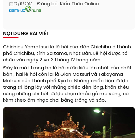
Đăng bởi
Kiến Thức Online
17/11/2013
NỘI DUNG BÀI VIẾT
Chichibu Yomatsuri là
lễ hội
của đền Chichibu ở thành
phố Chichibu, tỉnh Saitama, Nhật Bản. Lễ hội được tổ
chức vào ngày 2 và 3 tháng 12 hàng năm.
Đây là một trong ba lễ hội
rước kiệu
lớn nhất của
nhật
bản
, hai lễ hội còn lại là Gion Matsuri và Takayama
Matsuri của thành phố Kyoto. Những chiếc kiệu được
trang trí lộng lẫy với những chiếc đèn lồng, khăn thêu
cùng những chi tiết được chạm khắc gỗ mạ vàng, có
kèm theo âm nhạc chơi bằng trống và sáo.