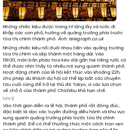
Những chiếc kiệu được trang trí lộng lẫy và rước đi
khắp các con phố, hướng về quảng trường phía trước
tòa thị chính thành phố.
Ảnh: telegraph.co.uk
Những chiếc kiệu nối đuôi nhau tiến vào quảng trường
tòa thị chính
và xếp thành một hàng dài. Vào
19h30,
màn bắn pháo hoa kéo dài gần hai tiếng rưỡi, có
thể được nhìn thấy từ nhiều nơi xung quanh thành phố
.
H
oạt động chính của lễ hội kết thúc vào khoảng 22h,
cho phép du khách dự hội có thể kịp bắt các chuyến
tàu cuối cùng để trở lại thủ đô Tokyo, vì các lựa chọn
về chỗ ở của thành phố Chichibu khá hạn chế.
Lưu ý
Vào thời gian diễn ra lễ hội, thành phố rất đông đúc,
đặc biệt là dọc các tuyến đường diễu hành và khu vực
xung quanh quảng trường phía trước tòa thị chính
thành phố. Để có thể thưởng thức một cách trọn vẹn