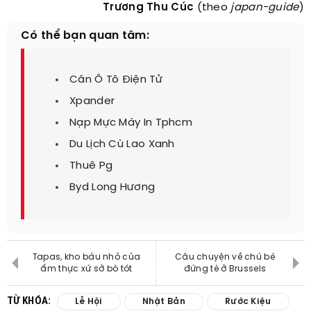
Trương Thu Cúc
(theo
japan-guide
)
Có thể bạn quan tâm:
Cân Ô Tô Điện Tử
Xpander
Nạp Mực Máy In Tphcm
Du Lịch Cù Lao Xanh
Thuê Pg
Byd Long Hương
Tapas, kho báu nhỏ của
Câu chuyện về chú bé
ẩm thực xứ sở bò tót
đứng tè ở Brussels
TỪ KHÓA:
Lễ Hội
Nhật Bản
Rước Kiệu