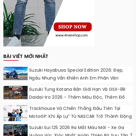
BÀI VIẾT MỚI NHẤT
Suzuki Hayabusa Special Edition 2026: Đẹp,
Ngầu Nhưng Vẫn Khiến Anh Em Phân Vân
Suzuki Tung Katana Bản Giới Hạn Và GSX-8R
Daidai-Iro 2026 - Thêm Màu Độc, Thêm Đồ
Chơi, Thêm Cá Tính
Trackhouse Và Chiến Thắng Đầu Tiên Tại
MotoGP: Khi Áp Lự” Từ NASCAR Trở Thành Động
Lực Ngọt Ngào
Suzuki Sui 125 2026 Ra Mắt Màu Mới - Xe Ga
Vuông Vức ‘độc Nhất’ Hoàn Thiện Bộ Sưu Tập 7