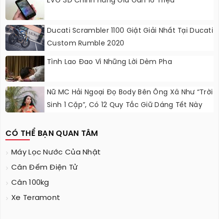
EVO 3D Chính Hãng Giá Gần 16 Triệu
Ducati Scrambler 1100 Giật Giải Nhất Tại Ducati
Custom Rumble 2020
Tình Lao Đao Vì Những Lời Dèm Pha
Nữ MC Hải Ngoại Đọ Body Bên Ông Xã Như “trời
Sinh 1 Cặp”, Có 12 Quy Tắc Giữ Dáng Tết Này
CÓ THỂ BẠN QUAN TÂM
Máy Lọc Nước Của Nhật
Cân Đếm Điện Tử
Cân 100kg
Xe Teramont