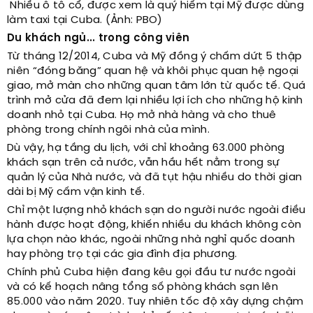
Nhiều ô tô cổ, được xem là quý hiếm tại Mỹ được dùng
làm taxi tại Cuba. (Ảnh: PBO)
Du khách ngủ... trong công viên
Từ tháng 12/2014, Cuba và Mỹ đồng ý chấm dứt 5 thập
niên “đóng băng” quan hệ và khôi phục quan hệ ngoại
giao, mở màn cho những quan tâm lớn từ quốc tế. Quá
trình mở cửa đã đem lại nhiều lợi ích cho những hộ kinh
doanh nhỏ tại Cuba. Họ mở nhà hàng và cho thuê
phòng trong chính ngôi nhà của mình.
Dù vậy, hạ tầng du lịch, với chỉ khoảng 63.000 phòng
khách sạn trên cả nước, vẫn hầu hết nằm trong sự
quản lý của Nhà nước, và đã tụt hậu nhiều do thời gian
dài bị Mỹ cấm vận kinh tế.
Chỉ một lượng nhỏ khách sạn do người nước ngoài điều
hành được hoạt động, khiến nhiều du khách không còn
lựa chọn nào khác, ngoài những nhà nghỉ quốc doanh
hay phòng trọ tại các gia đình địa phương.
Chính phủ Cuba hiện đang kêu gọi đầu tư nước ngoài
và có kế hoạch nâng tổng số phòng khách sạn lên
85.000 vào năm 2020. Tuy nhiên tốc độ xây dựng chậm