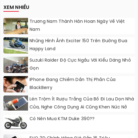
XEM NHIỀU
Trương Nam Thành Hân Hoan Ngày Về Việt
Nam
Những Hình Ảnh Exciter 150 Trên Đường Đua
Happy Land
Suzuki Raider Độ Cực Ngầu Với Kiểu Dáng Nhỏ
Gọn
IPhone Đang Chiếm Dần Thị Phần Của
BlackBerry
Lén Trộm Ít Rượu Trắng Của Bố Đi Lau Dọn Nhà
Cửa, Nghe Công Dụng Ai Cũng Khen Nức Nở
Có Nên Mua KTM Duke 390??