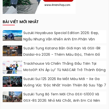
BÀI VIẾT MỚI NHẤT
Suzuki Hayabusa Special Edition 2026: Đẹp,
Ngầu Nhưng Vẫn Khiến Anh Em Phân Vân
Suzuki Tung Katana Bản Giới Hạn Và GSX-8R
Daidai-Iro 2026 - Thêm Màu Độc, Thêm Đồ
Chơi, Thêm Cá Tính
Trackhouse Và Chiến Thắng Đầu Tiên Tại
MotoGP: Khi Áp Lự” Từ NASCAR Trở Thành Động
Lực Ngọt Ngào
Suzuki Sui 125 2026 Ra Mắt Màu Mới - Xe Ga
Vuông Vức ‘độc Nhất’ Hoàn Thiện Bộ Sưu Tập 7
Sắc Cầu Vồng
Suzuki Tung Bộ Tem Mới Cho GSX-S1000 Và
GSX-8S 2026: Nhỏ Mà Chất, Anh Em Có Nên
Nâng Cấp?