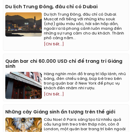
Du lịch Trung Đông, đâu chỉ có Dubai
Du lịch Trung Đông, đâu chỉ có Dubai.
Muscat nổi tiếng với những khu souk
(chợ) giàu màu sắc, hải sản hấp dẫn,
ngoài ra là phong cảnh luôn mang đến
những sự rung cảm cho du khách. Thành
phố cảng nằm...
[Chi tiết...]
Quán bar chi 60.000 USD chỉ để trang trí Giáng
sinh
Hàng nghìn món đồ trang trí lấp lánh, nhũ
băng, đèn chiếu sáng, búp bê treo bên
trong quán bar ở New York để phục vụ
khách đến nhâm nhi rượu.
[Chi tiết...]
Những cây Giáng sinh ấn tượng trên thế giới
Câu Noel ở Paris sáng tạo từ nhiều quả
cầu lung linh treo trên tháp nón, còn ở
London, một quán bar trang trí bên ngoài