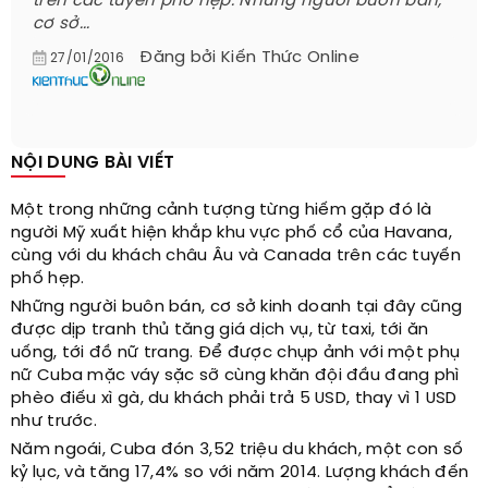
trên các tuyến phố hẹp. Những người buôn bán,
cơ sở...
Đăng bởi
Kiến Thức Online
27/01/2016
NỘI DUNG BÀI VIẾT
Một trong những cảnh tượng từng hiếm gặp đó là
người Mỹ xuất hiện khắp khu vực phố cổ của Havana,
cùng với du khách châu Âu và Canada trên các tuyến
phố hẹp.
Những người buôn bán, cơ sở kinh doanh tại đây cũng
được dịp tranh thủ tăng giá dịch vụ, từ taxi, tới ăn
uống, tới đồ nữ trang. Để được chụp ảnh với một phụ
nữ Cuba mặc váy sặc sỡ cùng khăn đội đầu đang phì
phèo điếu xì gà, du khách phải trả 5 USD, thay vì 1 USD
như trước.
Năm ngoái, Cuba đón 3,52 triệu du khách, một con số
kỷ lục, và tăng 17,4% so với năm 2014. Lượng khách đến