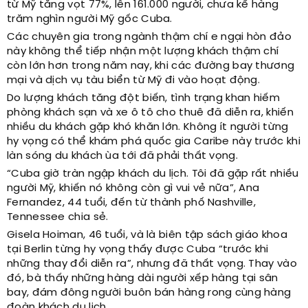
từ Mỹ tăng vọt 77%, lên 161.000 người, chưa kể hàng
trăm nghìn người Mỹ gốc Cuba.
Các chuyên gia trong ngành thậm chí e ngại hòn đảo
này không thể tiếp nhận một lượng khách thậm chí
còn lớn hơn trong năm nay, khi các đường bay thương
mại và dịch vụ tàu biển từ Mỹ đi vào hoạt động.
Do lượng khách tăng đột biến, tình trạng khan hiếm
phòng khách sạn và xe ô tô cho thuê đã diễn ra, khiến
nhiều du khách gặp khó khăn lớn. Không ít người từng
hy vọng có thể khám phá quốc gia Caribe này trước khi
làn sóng du khách ùa tới đã phải thất vọng.
“Cuba giờ tràn ngập khách du lịch. Tôi đã gặp rất nhiều
người Mỹ, khiến nó không còn gì vui vẻ nữa”, Ana
Fernandez, 44 tuổi, đến từ thành phố Nashville,
Tennessee chia sẻ.
Gisela Hoiman, 46 tuổi, và là biên tập sách giáo khoa
tại Berlin từng hy vọng thấy được Cuba “trước khi
những thay đổi diễn ra”, nhưng đã thất vọng. Thay vào
đó, bà thấy những hàng dài người xếp hàng tại sân
bay, đám đông người buôn bán hàng rong cùng hàng
đoàn khách du lịch.