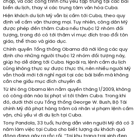
chạp, và các công trình chủ yếu tập trung tại các bãi
biển du lịch, thay vì các trung tâm văn hóa Cuba.
Hiện khách du lịch Mỹ vẫn bị cấm tới Cuba, theo quy
định về cấm vận thương mại. Tuy nhiên, công dân Mỹ
được phép đến thăm Cuba nếu thuộc 12 nhóm đối
tượng, trong đó có tới thăm vì mục đích trao đổi tôn
giáo, thể thao và giáo dục.
Chính quyền Tổng thống Obama đã nới lỏng các quy
định cho những người thuộc 12 nhóm đối tượng này,
giúp họ dễ dàng tới Cuba. Ngoài ra, lệnh cấm du lịch
cũng không thực sự được thực thi, nên nhiều người Mỹ
vẫn thoải mới tới nghỉ ngơi tại các bãi biển mà không
cần che giấu mục đích chuyến đi.
Từ khi ông Obama lên nắm quyền tháng 1/2009, không
có công dân nào bị phạt vì tới thăm Cuba. Trong khi
đó, dưới thời cựu Tổng thống George W. Bush, Bộ Tài
chính Mỹ đã phạt hàng trăm cá nhân vi phạm lệnh cấm
vận, chủ yếu vì đi du lịch tại Cuba.
Tony Pandola, 33 tuổi, hướng dẫn viên người Mỹ đã có 3
năm làm việc tại Cuba cho biết lượng du khách quá
đông đang gây ra rắc rối. “Tại khu trang trại xinh đẹp