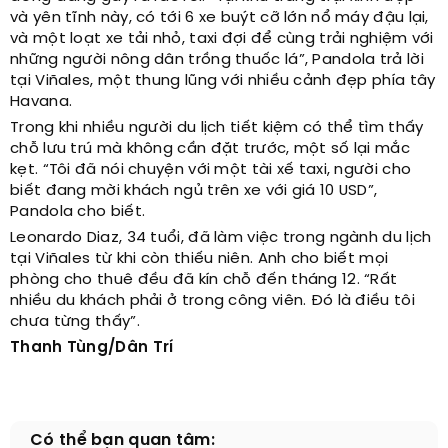
và yên tĩnh này, có tới 6 xe buýt cỡ lớn nổ máy đậu lại,
và một loạt xe tải nhỏ, taxi đợi để cùng trải nghiệm với
những người nông dân trồng thuốc lá”, Pandola trả lời
tại Viñales, một thung lũng với nhiều cảnh đẹp phía tây
Havana.
Trong khi nhiều người du lịch tiết kiệm có thể tìm thấy
chỗ lưu trú mà không cần đặt trước, một số lại mắc
kẹt. “Tôi đã nói chuyện với một tài xế taxi, người cho
biết đang mời khách ngủ trên xe với giá 10 USD”,
Pandola cho biết.
Leonardo Diaz, 34 tuổi, đã làm việc trong ngành du lịch
tại Viñales từ khi còn thiếu niên. Anh cho biết mọi
phòng cho thuê đều đã kín chỗ đến tháng 12. “Rất
nhiều du khách phải ở trong công viên. Đó là điều tôi
chưa từng thấy”.
Thanh Tùng/Dân Trí
Có thể bạn quan tâm: