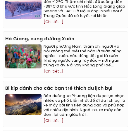
đến -12°C. Thậm chí nhiệt độ xuống đến
-39°C ở khu vực tỉnh Hắc Long Giang giáp
Siberia và -41°C ở Nội Mông. Nhiều nơi ở
Trung Quốc đã có tuyết rơi khiến...
[Chi tiết...]
Hà Giang, cung đường Xuân
Người phương Nam, thậm chí người Hà
Nội không thể biết thế nào là xuân đúng
nghĩa... xuân, nếu đúng tiết gọi là xuân
không ngược vùng Tây Bắc – nơi ngàn
trùng xa ấy. Nói vậy không phải để...
[Chi tiết...]
Bí kíp dành cho các bạn trẻ thích du lịch bụi
Bảo dưỡng xe Phương tiện được lựa chọn
nhiều và phổ biến nhất để đi du lịch bụi là
xe máy bởi tính tiện dụng cao và phù hợp
với nhiều địa hình. Ngoài ra, xe máy còn
đem lại cảm giác trải...
[Chi tiết...]