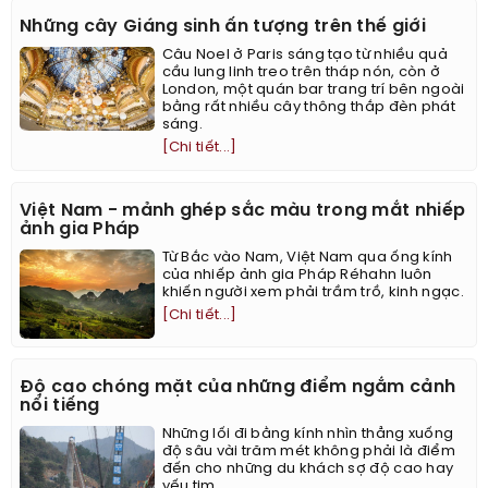
Những cây Giáng sinh ấn tượng trên thế giới
Câu Noel ở Paris sáng tạo từ nhiều quả
cầu lung linh treo trên tháp nón, còn ở
London, một quán bar trang trí bên ngoài
bằng rất nhiều cây thông thắp đèn phát
sáng.
[Chi tiết...]
Việt Nam - mảnh ghép sắc màu trong mắt nhiếp
ảnh gia Pháp
Từ Bắc vào Nam, Việt Nam qua ống kính
của nhiếp ảnh gia Pháp Réhahn luôn
khiến người xem phải trầm trồ, kinh ngạc.
[Chi tiết...]
Độ cao chóng mặt của những điểm ngắm cảnh
nổi tiếng
Những lối đi bằng kính nhìn thẳng xuống
độ sâu vài trăm mét không phải là điểm
đến cho những du khách sợ độ cao hay
yếu tim.