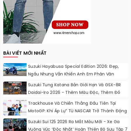
BÀI VIẾT MỚI NHẤT
Suzuki Hayabusa Special Edition 2026: Đẹp,
Ngầu Nhưng Vẫn Khiến Anh Em Phân Vân
Suzuki Tung Katana Bản Giới Hạn Và GSX-8R
Daidai-Iro 2026 - Thêm Màu Độc, Thêm Đồ
Chơi, Thêm Cá Tính
Trackhouse Và Chiến Thắng Đầu Tiên Tại
MotoGP: Khi Áp Lự” Từ NASCAR Trở Thành Động
Lực Ngọt Ngào
Suzuki Sui 125 2026 Ra Mắt Màu Mới - Xe Ga
Vuông Vức ‘độc Nhất’ Hoàn Thiện Bộ Sưu Tập 7