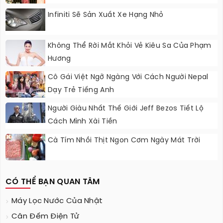
Infiniti Sẽ Sản Xuất Xe Hạng Nhỏ
Không Thể Rời Mắt Khỏi Vẻ Kiêu Sa Của Phạm
Hương
Cô Gái Việt Ngỡ Ngàng Với Cách Người Nepal
Dạy Trẻ Tiếng Anh
Người Giàu Nhất Thế Giới Jeff Bezos Tiết Lộ
Cách Mình Xài Tiền
Cà Tím Nhồi Thịt Ngon Cơm Ngày Mát Trời
CÓ THỂ BẠN QUAN TÂM
Máy Lọc Nước Của Nhật
Cân Đếm Điện Tử