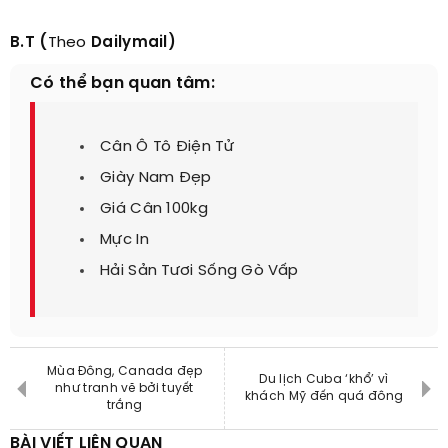
B.T
(
Theo
Dailymail)
Có thể bạn quan tâm:
Cân Ô Tô Điện Tử
Giày Nam Đẹp
Giá Cân 100kg
Mực In
Hải Sản Tươi Sống Gò Vấp
Mùa Đông, Canada đẹp
Du lịch Cuba ‘khổ’ vì
như tranh vẽ bởi tuyết
khách Mỹ đến quá đông
trắng
BÀI VIẾT LIÊN QUAN