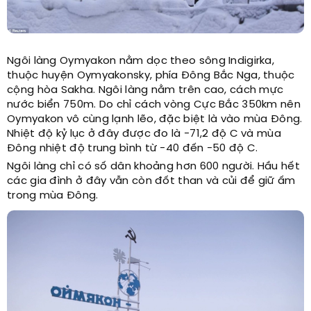
Ngôi làng Oymyakon nằm ​​dọc theo sông Indigirka,
thuộc huyện Oymyakonsky, phía Đông Bắc Nga, thuộc
cộng hòa Sakha. Ngôi làng nằm trên cao, cách mực
nước biển 750m. Do chỉ cách vòng Cực Bắc 350km nên
Oymyakon vô cùng lạnh lẽo, đặc biệt là vào mùa Đông.
Nhiệt độ kỷ lục ở đây được đo là -71,2 độ C và mùa
Đông nhiệt độ trung bình từ -40 đến -50 độ C.
Ngôi làng chỉ có số dân khoảng hơn 600 người. Hầu hết
các gia đình ở đây vẫn còn đốt than và củi để giữ ấm
trong mùa Đông.