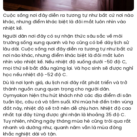
Cuộc sống nơi đây diễn ra tương tự như bất cứ nơi nào
khác, nhưng điểm khác biệt là đôi mắt luôn nhìn vào
nhiệt kế.
Người dân nơi đây có sự nhận thức sâu sắc về môi
trường sống xung quanh và họ cũng có bề dày lịch sử
lâu dài. Cuộc sống nơi đây diễn ra tương tự như bất cứ
nơi nào khác, nhưng điểm khác biệt là đôi mắt luôn
nhìn vào nhiệt kế. Nếu nhiệt độ xuống dưới -50 độ C,
mọi thứ sẽ bắt đầu ngừng lại. Và học sinh sẽ được nghỉ
học nếu nhiệt độ -52 độ C.
Dù là nơi lạnh giá, du lịch nơi đây rất phát triển và trở
thành nguồn cung quan trọng cho người dân.
Oymyakon hiện thu hút khách nhờ các địa điểm đi săn
tuần lộc, câu cá và tắm suối. Khi mùa hè đến trên vùng
đất này, nhiệt độ sẽ trở nên dễ chịu hơn. Nhiệt độ cao
nhất tại đây từng được ghi nhận là khoảng 35 độ C.
Tuy nhiên, những ngày tháng mùa hè cũng trôi qua rất
nhanh và dường như, quanh năm vẫn là mùa đông
khắc nghiệt dài vô tận.