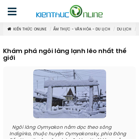
KIẾN THỨC ONLINE
ẨM THỰC - VĂN HÓA - DU LỊCH
DU LỊCH
Khám phá ngôi làng lạnh lẽo nhất thế
giới
Ngôi làng Oymyakon nằm ​​dọc theo sông
Indigirka, thuộc huyện Oymyakonsky, phía Đông