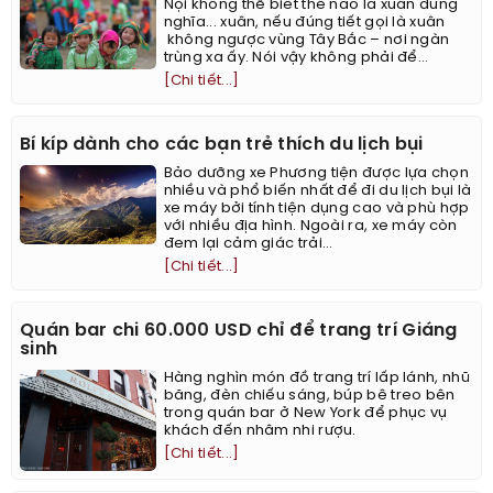
Nội không thể biết thế nào là xuân đúng
nghĩa... xuân, nếu đúng tiết gọi là xuân
không ngược vùng Tây Bắc – nơi ngàn
trùng xa ấy. Nói vậy không phải để...
[Chi tiết...]
Bí kíp dành cho các bạn trẻ thích du lịch bụi
Bảo dưỡng xe Phương tiện được lựa chọn
nhiều và phổ biến nhất để đi du lịch bụi là
xe máy bởi tính tiện dụng cao và phù hợp
với nhiều địa hình. Ngoài ra, xe máy còn
đem lại cảm giác trải...
[Chi tiết...]
Quán bar chi 60.000 USD chỉ để trang trí Giáng
sinh
Hàng nghìn món đồ trang trí lấp lánh, nhũ
băng, đèn chiếu sáng, búp bê treo bên
trong quán bar ở New York để phục vụ
khách đến nhâm nhi rượu.
[Chi tiết...]