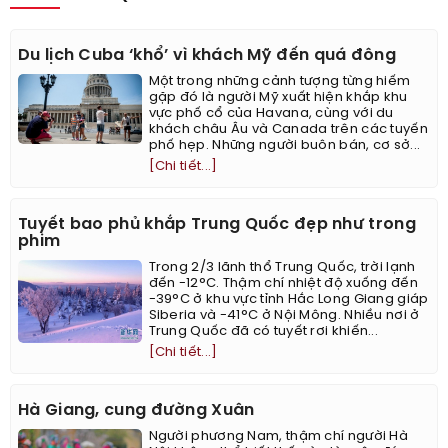
Du lịch Cuba ‘khổ’ vì khách Mỹ đến quá đông
Một trong những cảnh tượng từng hiếm
gặp đó là người Mỹ xuất hiện khắp khu
vực phố cổ của Havana, cùng với du
khách châu Âu và Canada trên các tuyến
phố hẹp. Những người buôn bán, cơ sở...
[Chi tiết...]
Tuyết bao phủ khắp Trung Quốc đẹp như trong
phim
Trong 2/3 lãnh thổ Trung Quốc, trời lạnh
đến -12°C. Thậm chí nhiệt độ xuống đến
-39°C ở khu vực tỉnh Hắc Long Giang giáp
Siberia và -41°C ở Nội Mông. Nhiều nơi ở
Trung Quốc đã có tuyết rơi khiến...
[Chi tiết...]
Hà Giang, cung đường Xuân
Người phương Nam, thậm chí người Hà