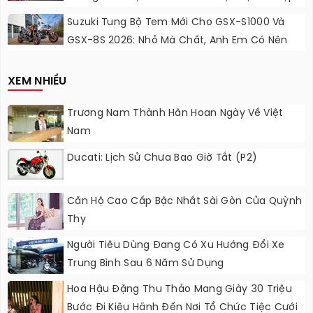
Sắc Cầu Vồng
Suzuki Tung Bộ Tem Mới Cho GSX-S1000 Và
GSX-8S 2026: Nhỏ Mà Chất, Anh Em Có Nên
Nâng Cấp?
XEM NHIỀU
Trương Nam Thành Hân Hoan Ngày Về Việt
Nam
Ducati: Lịch Sử Chưa Bao Giờ Tắt (P2)
Căn Hộ Cao Cấp Bậc Nhất Sài Gòn Của Quỳnh
Thy
Người Tiêu Dùng Đang Có Xu Hướng Đổi Xe
Trung Bình Sau 6 Năm Sử Dụng
Hoa Hậu Đặng Thu Thảo Mang Giày 30 Triệu
Bước Đi Kiêu Hãnh Đến Nơi Tổ Chức Tiệc Cưới