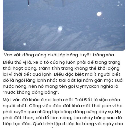
Vạn vật đông cứng dưới lớp băng tuyết trắng xóa.
Điều thú vị là, xe ô tô của họ luôn phải để trong trạng
thái hoạt động, tránh tính trạng không thể khởi động
lại vì thời tiết quá lạnh. Điều đặc biệt mà ít người biết
đó là ngôi làng lạnh nhất trái đất lại nằm gần một suối
nước nóng, nên nó mang tên gọi Oymyakon nghĩa là
“nước không đóng băng”.
Một vấn đề khác ở nơi lạnh nhất Trái Đất là việc chôn
người chết. Công việc đào đất khá mất thời gian vì họ
phải xuyên qua những lớp băng đông cứng dày sụ. Họ
phải đốt than, củi để làm nóng, tan chảy băng sau đó
tiếp tục đào. Quá trình lặp đi lặp lại trong vài ngày cho