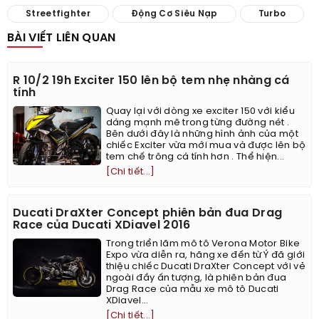
Streetfighter
Động Cơ Siêu Nạp
Turbo
BÀI VIẾT LIÊN QUAN
R 10/2 19h Exciter 150 lên bộ tem nhẹ nhàng cá
tính
Quay lại với dòng xe exciter 150 với kiểu
dáng mạnh mẽ trong từng đường nét .
Bên dưới đây là những hình ảnh của một
chiếc Exciter vừa mới mua và được lên bộ
tem chế trông cá tính hơn . Thể hiện...
[Chi tiết...]
Ducati DraXter Concept phiên bản đua Drag
Race của Ducati XDiavel 2016
Trong triển lãm mô tô Verona Motor Bike
Expo vừa diễn ra, hãng xe đến từ Ý đã giới
thiệu chiếc Ducati DraXter Concept với vẻ
ngoài đầy ấn tượng, là phiên bản đua
Drag Race của mẫu xe mô tô Ducati
XDiavel...
[Chi tiết...]