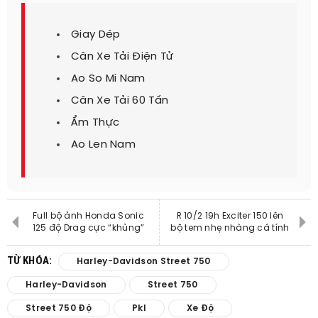
Giay Dép
Cân Xe Tải Điện Tử
Ao So Mi Nam
Cân Xe Tải 60 Tấn
Ẩm Thực
Ao Len Nam
Full bộ ảnh Honda Sonic
R 10/2 19h Exciter 150 lên
125 độ Drag cực “khủng”
bộ tem nhẹ nhàng cá tính
TỪ KHÓA:
Harley-Davidson Street 750
Harley-Davidson
Street 750
Street 750 Độ
Pkl
Xe Độ