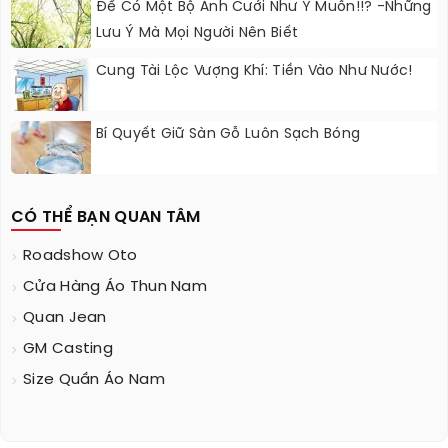
Để Có Một Bộ Ảnh Cưới Như Ý Muốn!!? -Những
Lưu Ý Mà Mọi Người Nên Biết
Cung Tài Lộc Vượng Khí: Tiền Vào Như Nước!
Bí Quyết Giữ Sàn Gỗ Luôn Sạch Bóng
CÓ THỂ BẠN QUAN TÂM
Roadshow Oto
Cửa Hàng Áo Thun Nam
Quan Jean
GM Casting
Size Quần Áo Nam