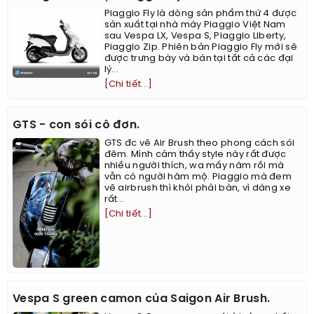
Piaggio Fly là dòng sản phẩm thứ 4 được
sản xuất tại nhà máy Piaggio Việt Nam
sau Vespa LX, Vespa S, Piaggio Liberty,
Piaggio Zip. Phiên bản Piaggio Fly mới sẽ
được trưng bày và bán tại tất cả các đại
lý...
[Chi tiết...]
GTS - con sói cô đơn.
GTS đc vẽ Air Brush theo phong cách sói
đêm. Mình cảm thấy style này rất được
nhiều người thích, wa mấy năm rồi mà
vẫn có người hâm mộ. Piaggio mà đem
vẽ airbrush thì khỏi phải bàn, vì dáng xe
rất...
[Chi tiết...]
Vespa S green camon của Saigon Air Brush.