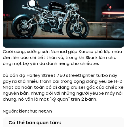
Cuối cùng, xưởng sơn Nomad giúp Kurosu phủ lớp màu
đen lên các chi tiết thân vỏ, trong khi Skunk làm cho
ông một bộ yên da dành riêng cho chiếc xe.​
Dù bản độ Harley Street 750 streetfighter turbo này
gây ra khá nhiều tranh cãi trong cộng đồng yêu xe H-D
Nhật do hoàn toàn bỏ đi dáng cruiser gốc của chiếc xe
nguyên bản, nhưng đối với những người yêu xe máy nói
chung, nó vẫn là một "kỳ quan" trên 2 bánh.
Nguồn: kienthuc.net.vn​
Có thể bạn quan tâm: