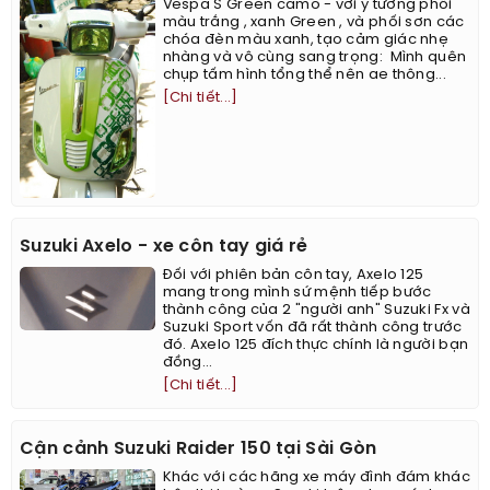
Vespa S Green camo - với ý tưởng phối
màu trắng , xanh Green , và phối sơn các
chóa đèn màu xanh, tạo cảm giác nhẹ
nhàng và vô cùng sang trọng: ​​​​ ​Mình quên
chụp tấm hình tổng thể nên ae thông...
[Chi tiết...]
Suzuki Axelo - xe côn tay giá rẻ
Đối với phiên bản côn tay, Axelo 125
mang trong mình sứ mệnh tiếp bước
thành công của 2 "người anh" Suzuki Fx và
Suzuki Sport vốn đã rất thành công trước
đó. Axelo 125 đích thực chính là người bạn
đồng...
[Chi tiết...]
Cận cảnh Suzuki Raider 150 tại Sài Gòn
Khác với các hãng xe máy đình đám khác