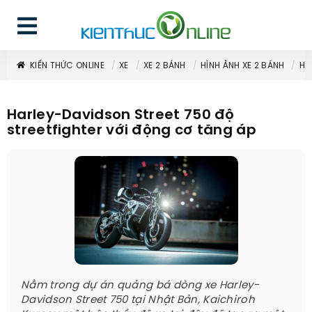
KIẾN THỨC ONLINE
XE
XE 2 BÁNH
HÌNH ẢNH XE 2 BÁNH
HA
Harley-Davidson Street 750 độ
streetfighter với động cơ tăng áp
Nằm trong dự án quảng bá dòng xe Harley-
Davidson Street 750 tại Nhật Bản, Kaichiroh