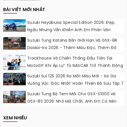
BÀI VIẾT MỚI NHẤT
Suzuki Hayabusa Special Edition 2026: Đẹp,
Ngầu Nhưng Vẫn Khiến Anh Em Phân Vân
Suzuki Tung Katana Bản Giới Hạn Và GSX-8R
Daidai-Iro 2026 - Thêm Màu Độc, Thêm Đồ
Chơi, Thêm Cá Tính
Trackhouse Và Chiến Thắng Đầu Tiên Tại
MotoGP: Khi Áp Lự” Từ NASCAR Trở Thành Động
Lực Ngọt Ngào
Suzuki Sui 125 2026 Ra Mắt Màu Mới - Xe Ga
Vuông Vức ‘độc Nhất’ Hoàn Thiện Bộ Sưu Tập 7
Sắc Cầu Vồng
Suzuki Tung Bộ Tem Mới Cho GSX-S1000 Và
GSX-8S 2026: Nhỏ Mà Chất, Anh Em Có Nên
Nâng Cấp?
XEM NHIỀU