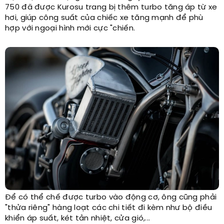
750 đã được Kurosu trang bị thêm turbo tăng áp từ xe
hơi, giúp công suất của chiếc xe tăng mạnh để phù
hợp với ngoại hình mới cực "chiến.
Để có thể chế được turbo vào động cơ, ông cũng phải
"thửa riêng" hàng loạt các chi tiết đi kèm như bộ điều
khiển áp suất, két tản nhiệt, cửa gió,...