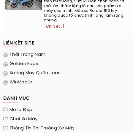
trên thị trường, Suzuki luôn chọn cách ra
mắt âm thầm lặng lẽ các sản phẩm xe
máy của mình. Mẫu xe Raider 150 tuy
không được tổ chức trình làng rầm rang
nhưng...
[Chi tiết...]
LIÊN KẾT SITE
Thời Trang Nam
Golden Face
Xưởng May Quần Jean
WinMobile
DANH MỤC
Moto Đẹp
Chơi Xe Máy
Thông Tin Thị Trường Xe Máy