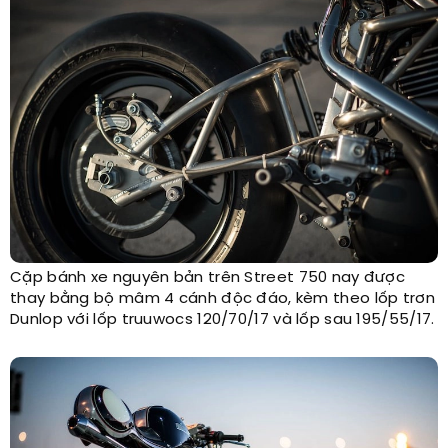
Cặp bánh xe nguyên bản trên Street 750 nay được
thay bằng bộ mâm 4 cánh độc đáo, kèm theo lốp trơn
Dunlop với lốp truuwocs 120/70/17 và lốp sau 195/55/17.