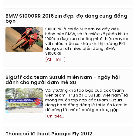
BMW S1000RR 2016 zin đẹp, đọ dáng cùng đồng
bọn
S1000RR là chiếc Superbike đầy kiêu
hãnh của BMW, và là chiếc xế phân khúc
1000cc được ưa chuộng nhất hiện nay so
với nhiều mẫu xe khác khi thị trường PKL
đang có rất nhiều biến động. BMW
S1000RR...
[Chi tiết...]
BigOff các team Suzuki miền Nam - ngày hội
dành cho người đam mê Su
Với ý tưởng khá táo bạo của các thành
viên team ''Trụ Sở FC Suzuki Việt Nam'' là
mong muốn tập hợp các team Suzuki
đang hoạt động riêng lẻ tại Miền Nam lại,
để cùng tổ chức 1 buổi giao lưu, gặp...
[Chi tiết...]
Thông số kĩ thuật Piaggio Fly 2012