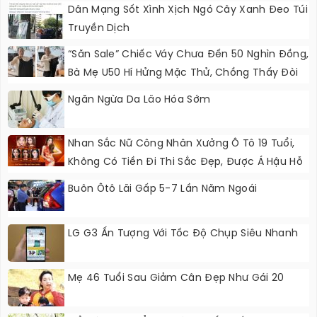
Dân Mạng Sốt Xình Xịch Ngó Cây Xanh Đeo Túi
Truyền Dịch
“Săn Sale” Chiếc Váy Chưa Đến 50 Nghìn Đồng,
Bà Mẹ U50 Hí Hửng Mặc Thử, Chồng Thấy Đòi
Cởi Ra Ngay
Ngăn Ngừa Da Lão Hóa Sớm
Nhan Sắc Nữ Công Nhân Xưởng Ô Tô 19 Tuổi,
Không Có Tiền Đi Thi Sắc Đẹp, Được Á Hậu Hỗ
Trợ Quần Áo
Buôn Ôtô Lãi Gấp 5-7 Lần Năm Ngoái
LG G3 Ấn Tượng Với Tốc Độ Chụp Siêu Nhanh
Mẹ 46 Tuổi Sau Giảm Cân Đẹp Như Gái 20