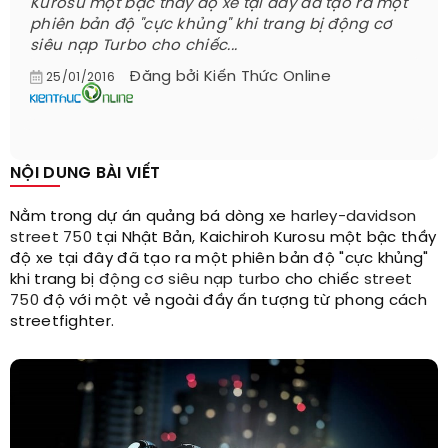
Kurosu một bậc thầy độ xe tại đây đã tạo ra một
phiên bản độ "cực khủng" khi trang bị động cơ
siêu nạp Turbo cho chiếc...
Đăng bởi
Kiến Thức Online
25/01/2016
NỘI DUNG BÀI VIẾT
Nằm trong dự án quảng bá dòng xe
harley-davidson
street 750
tại Nhật Bản, Kaichiroh Kurosu một bậc thầy
độ xe tại đây đã tạo ra một phiên bản độ "cực khủng"
khi trang bị
động cơ siêu nạp
turbo
cho chiếc
street
750
độ với một vẻ ngoài đầy ấn tượng từ phong cách
streetfighter.