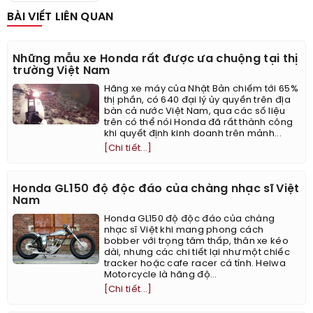
BÀI VIẾT LIÊN QUAN
Những mẫu xe Honda rất được ưa chuộng tại thị
trường Việt Nam
Hãng xe máy của Nhật Bản chiếm tới 65%
thị phần, có 640 đại lý ủy quyền trên địa
bàn cả nước Việt Nam, qua các số liệu
trên có thể nói Honda đã rất thành công
khi quyết định kinh doanh trên mảnh...
[Chi tiết...]
Honda GL150 độ độc đáo của chàng nhạc sĩ Việt
Nam
Honda GL150 độ độc đáo của chàng
nhạc sĩ Việt khi mang phong cách
bobber với trọng tâm thấp, thân xe kéo
dài, nhưng các chi tiết lại như một chiếc
tracker hoặc cafe racer cá tính. Heiwa
Motorcycle là hãng độ...
[Chi tiết...]