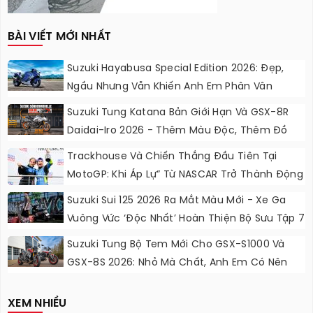
BÀI VIẾT MỚI NHẤT
Suzuki Hayabusa Special Edition 2026: Đẹp,
Ngầu Nhưng Vẫn Khiến Anh Em Phân Vân
Suzuki Tung Katana Bản Giới Hạn Và GSX-8R
Daidai-Iro 2026 - Thêm Màu Độc, Thêm Đồ
Chơi, Thêm Cá Tính
Trackhouse Và Chiến Thắng Đầu Tiên Tại
MotoGP: Khi Áp Lự” Từ NASCAR Trở Thành Động
Lực Ngọt Ngào
Suzuki Sui 125 2026 Ra Mắt Màu Mới - Xe Ga
Vuông Vức ‘độc Nhất’ Hoàn Thiện Bộ Sưu Tập 7
Sắc Cầu Vồng
Suzuki Tung Bộ Tem Mới Cho GSX-S1000 Và
GSX-8S 2026: Nhỏ Mà Chất, Anh Em Có Nên
Nâng Cấp?
XEM NHIỀU