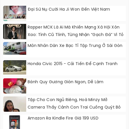
Đại Sứ Nụ Cười Ha Ji Won Đến Việt Nam
Rapper MCK Là Ai Mà Khiến Mạng Xã Hội Xôn
Xao: Tình Cũ Tlinh, Từng Nhận “gạch Đá” Vì Tỏ
Thái Độ Với Trường Giang
Mãn Nhãn Dàn Xe Bạc Tỉ Tập Trung Ở Sài Gòn
Honda Civic 2015 - Cải Tiến Để Cạnh Tranh
Bánh Quy Gương Giòn Ngon, Dễ Làm
Tập Cho Con Ngủ Riêng, Hoà Minzy Mở
Camera Thấy Cảnh Con Trai Cuống Quýt Bỏ
Chạy Khỏi Phòng
Amazon Ra Kindle Fire Giá 199 USD