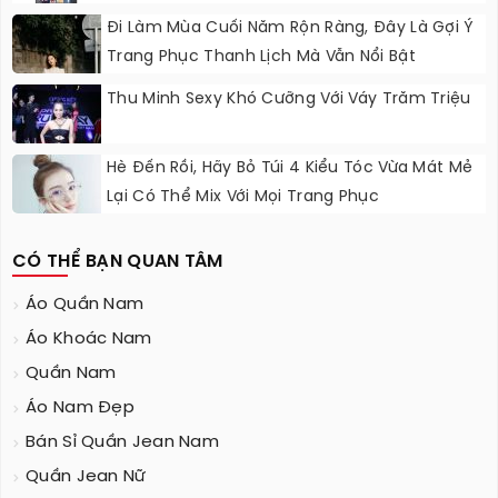
Đi Làm Mùa Cuối Năm Rộn Ràng, Đây Là Gợi Ý
Trang Phục Thanh Lịch Mà Vẫn Nổi Bật
Thu Minh Sexy Khó Cưỡng Với Váy Trăm Triệu
Hè Đến Rồi, Hãy Bỏ Túi 4 Kiểu Tóc Vừa Mát Mẻ
Lại Có Thể Mix Với Mọi Trang Phục
CÓ THỂ BẠN QUAN TÂM
Áo Quần Nam
Áo Khoác Nam
Quần Nam
Áo Nam Đẹp
Bán Sỉ Quần Jean Nam
Quần Jean Nữ