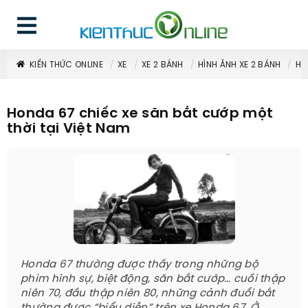
KIẾN THỨC ONLINE
XE
XE 2 BÁNH
HÌNH ẢNH XE 2 BÁNH
HO
Honda 67 chiếc xe săn bắt cướp một
thời tại Việt Nam
Honda 67 thường được thấy trong những bộ
phim hình sự, biệt động, săn bắt cướp… cuối thập
niên 70, đầu thập niên 80, những cảnh đuổi bắt