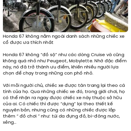
Honda 67 không nằm ngoài danh sách những chiếc xe
cổ được ưa thích nhất​
Honda 67 không “đồ sộ” như các dòng Cruise và cũng
không quá nhỏ như Peugeot, Mobylette. Nhờ đặc điểm
này, nó đã trở thành ưu điểm, khiến nhiều người lựa
chọn để chạy trong những con phố nhỏ.
Với mỗi người chủ, chiếc xe được tân trang lại theo cá
tính của họ. Qua những chiếc xe đó, trong giới chơi, họ
có thể nhận ra ngay được chiếc xe này thuộc sở hữu
của ai. Có chiếc thì được “dựng” lại theo thiết kế
nguyên bản, nhưng cũng có những chiếc được lắp
thêm “ đồ chơi ” như: túi da đựng đồ, bi-đông nước,
xẻng…