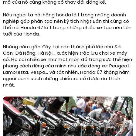
mã của nó cũng không có thay đổi đáng kể.
Nếu người ta nói
hãng honda
là 1 trong những doanh
nghiệp góp phần tạo nên kỳ tích Nhật Bản thì cũng có
thể nói Honda 67 là 1 trong những chiếc xe tạo nên tên
tuổi của Honda.
Những năm gần đây, tại các thành phố lớn như Sài
Gòn, Đã Nẵng, Hà Nội… xuất hiện trào lưu chơi xe máy
cổ. Họ coi chiếc xe như một món đồ trang sức thể hiện
phong cách riêng của mình như các dòng xe: Peugeot,
Lambretta, Vespa... và tất nhiên, Honda 67 không nằm
ngoài danh sách những chiếc xe cổ được ưa thích
nhất.