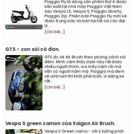
Piaggio Fly là dòng sản phẩm thứ 4 được
sản xuất tại nhà máy Piaggio Việt Nam
sau Vespa LX, Vespa S, Piaggio Liberty,
Piaggio Zip. Phiên bản Piaggio Fly mới sẽ
được trưng bày và bán tại tất cả các đại
lý...
[Chi tiết...]
GTS - con sói cô đơn.
GTS đc vẽ Air Brush theo phong cách sói
đêm. Mình cảm thấy style này rất được
nhiều người thích, wa mấy năm rồi mà
vẫn có người hâm mộ. Piaggio mà đem
vẽ airbrush thì khỏi phải bàn, vì dáng xe
rất...
[Chi tiết...]
Vespa S green camon của Saigon Air Brush.
Vespa S Green camo - với ý tưởng phối