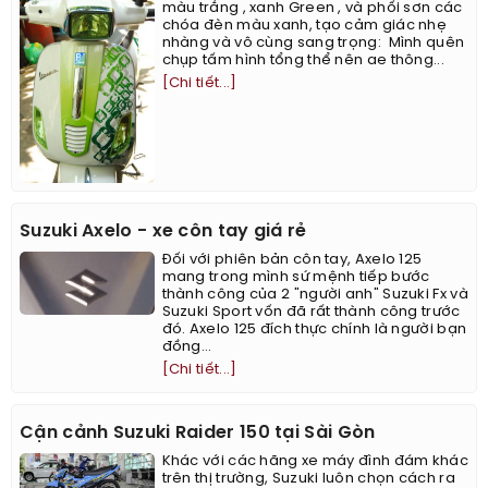
màu trắng , xanh Green , và phối sơn các
chóa đèn màu xanh, tạo cảm giác nhẹ
nhàng và vô cùng sang trọng: ​​​​ ​Mình quên
chụp tấm hình tổng thể nên ae thông...
[Chi tiết...]
Suzuki Axelo - xe côn tay giá rẻ
Đối với phiên bản côn tay, Axelo 125
mang trong mình sứ mệnh tiếp bước
thành công của 2 "người anh" Suzuki Fx và
Suzuki Sport vốn đã rất thành công trước
đó. Axelo 125 đích thực chính là người bạn
đồng...
[Chi tiết...]
Cận cảnh Suzuki Raider 150 tại Sài Gòn
Khác với các hãng xe máy đình đám khác
trên thị trường, Suzuki luôn chọn cách ra