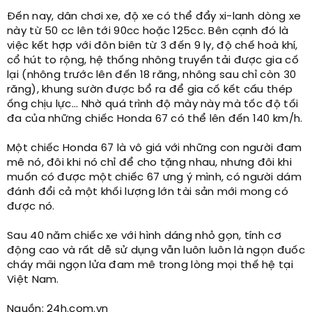
Đến nay, dân chơi xe, độ xe có thể đẩy xi-lanh dòng xe
này từ 50 cc lên tới 90cc hoặc 125cc. Bên cạnh đó là
việc kết hợp với đôn biên từ 3 đến 9 ly, độ chế hoà khí,
cổ hút to rộng, hệ thống nhông truyền tải được gia cố
lại (nhông trước lên đến 18 răng, nhông sau chỉ còn 30
răng), khung sườn được bổ ra để gia cố kết cấu thép
ống chịu lực... Nhờ quá trình độ mày này mà tốc độ tối
đa của những chiếc Honda 67 có thể lên đến 140 km/h.
Một chiếc Honda 67 là vô giá với những con người đam
mê nó, đôi khi nó chỉ để cho tặng nhau, nhưng đôi khi
muốn có được một chiếc 67 ưng ý mình, có người dám
đánh đổi cả một khối lượng lớn tài sản mới mong có
được nó.
Sau 40 năm chiếc xe với hình dáng nhỏ gọn, tính cơ
động cao và rất dễ sử dụng vẫn luôn luôn là ngọn đuốc
cháy mãi ngọn lửa đam mê trong lòng mọi thế hệ tại
Việt Nam.
Nguồn: 24h.com.vn​