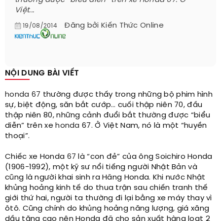
thường được “biểu diễn” trên xe Honda 67. Ở
Việt...
Đăng bởi
Kiến Thức Online
19/08/2014
NỘI DUNG BÀI VIẾT
honda 67
thường được thấy trong những bộ phim hình
sự, biệt động, săn bắt cướp… cuối thập niên 70, đầu
thập niên 80, những cảnh đuổi bắt thường được “biểu
diễn” trên xe
honda
67. Ở Việt Nam, nó là một “huyền
thoại”.
Chiếc xe Honda
67
là “con đẻ” của ông Soichiro Honda
(1906-1992), một kỹ sư nổi tiếng người Nhật Bản và
cũng là người khai sinh ra Hãng Honda. Khi nước Nhật
khủng hoảng kinh tế do thua trận sau chiến tranh thế
giới thứ hai, người ta thường đi lại bằng xe máy thay vì
ôtô. Cũng chính do khủng hoảng năng lượng, giá xăng
dầu tăng cao nên Honda đã cho sản xuất hàng loạt 2