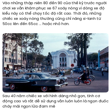
Vào những thập niên 80 đến 90 của thế kỷ trước người
chơi xe vẫn khâm phục xe 67 xoáy nòng vì dòng xe độ
kiểu này có thể chạy tốc độ rất cao. Thời đó, những
chiếc xe xoáy nòng thường cũng chỉ nâng xi-lanh từ
50cc lên đến 65cc ... hoặc nhỏ hơn.
Sau 40 năm chiếc xe với hình dáng nhỏ gọn, tính cơ
động cao và rất dễ sử dụng vẫn luôn luôn là ngọn đuốc
cháy mãi ngọn lửa đam mê​