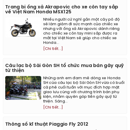
Trang bị ống xả Akrapovic cho xe côn tay sắp
về Việt Nam Honda MSX125
Nhiều người cứ nghĩ gắn một cây pô độ
sẽ làm giảm đi sức mạnh của chiếc xe
nhưng với ống xả Akrapovic dành riêng
cho chiếc xe côn tay mini sắp được ra
mắt tại Việt Nam sẽ giúp cho chiếc xe
Honda...
[Chi tiết...]
Câu lạc bộ Sài Gòn SH tổ chức mua bán gây quỹ
từ thiện
Những anh em đam mê dòng xe Honda
SH của câu lạc bộ Sài Gòn SH vừa có buổi
cà phê cuối tuần với mục đích hợp mặt
giao lưu cùng với chương trình bán phụ
kiện, nhằm quyên góp tiền gây quỹ từ
thiện. Sáng...
[Chi tiết...]
Thông số kĩ thuật Piaggio Fly 2012