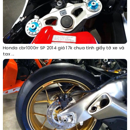
Honda
cbr1000rr
SP 2014 giá 17k chua tính giấy tờ xe và
tax ...