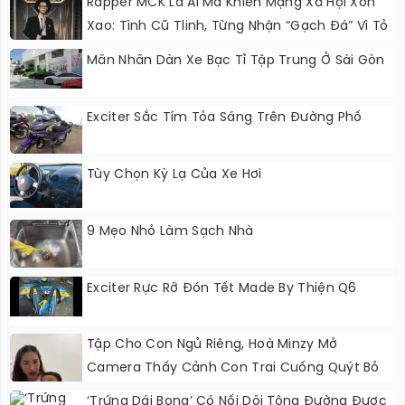
Rapper MCK Là Ai Mà Khiến Mạng Xã Hội Xôn
Xao: Tình Cũ Tlinh, Từng Nhận “gạch Đá” Vì Tỏ
Thái Độ Với Trường Giang
Mãn Nhãn Dàn Xe Bạc Tỉ Tập Trung Ở Sài Gòn
Exciter Sắc Tím Tỏa Sáng Trên Đường Phố
Tùy Chọn Kỳ Lạ Của Xe Hơi
9 Mẹo Nhỏ Làm Sạch Nhà
Exciter Rực Rỡ Đón Tết Made By Thiện Q6
Tập Cho Con Ngủ Riêng, Hoà Minzy Mở
Camera Thấy Cảnh Con Trai Cuống Quýt Bỏ
Chạy Khỏi Phòng
‘Trứng Dái Bọng’ Có Nối Dõi Tông Đường Được