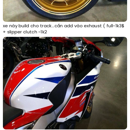
xe này build cho track...cần add vào exhaust ( full~1k3$
+ slipper clutch ~1k2