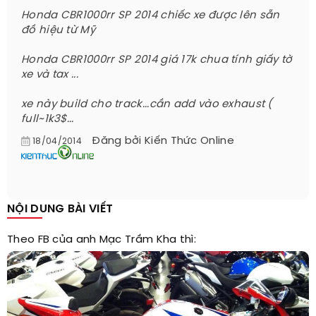
Honda CBR1000rr SP 2014 chiếc xe được lên sẵn
đồ hiệu từ Mỹ
Honda CBR1000rr SP 2014 giá 17k chua tính giấy tờ
xe và tax ...
xe này build cho track...cần add vào exhaust (
full~1k3$...
Đăng bởi
Kiến Thức Online
18/04/2014
NỘI DUNG BÀI VIẾT
Theo FB của anh Mạc Trầm Kha thì: