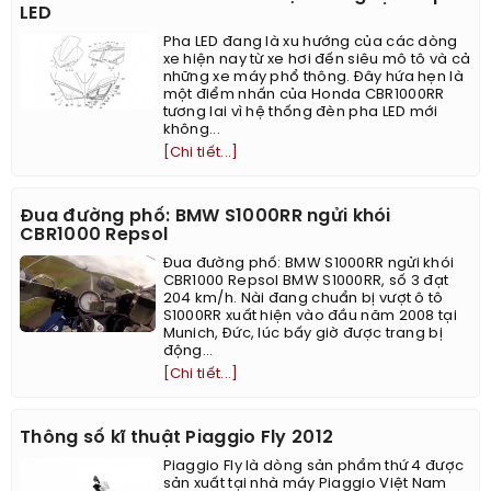
LED
Pha LED đang là xu hướng của các dòng
xe hiện nay từ xe hơi đến siêu mô tô và cả
những xe máy phổ thông. Đây hứa hẹn là
một điểm nhấn của Honda CBR1000RR
tương lai vì hệ thống đèn pha LED mới
không...
[Chi tiết...]
Đua đường phố: BMW S1000RR ngửi khói
CBR1000 Repsol
Đua đường phố: BMW S1000RR ngửi khói
CBR1000 Repsol BMW S1000RR, số 3 đạt
204 km/h. Nài đang chuẩn bị vượt ô tô ​
S1000RR xuất hiện vào đầu năm 2008 tại
Munich, Đức, lúc bấy giờ được trang bị
động...
[Chi tiết...]
Thông số kĩ thuật Piaggio Fly 2012
Piaggio Fly là dòng sản phẩm thứ 4 được
sản xuất tại nhà máy Piaggio Việt Nam