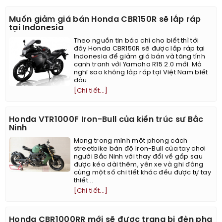
Muốn giảm giá bán Honda CBR150R sẽ lắp ráp
tại Indonesia
Theo nguồn tin báo chí cho biết thì tới
đây Honda CBR150R sẽ được lắp ráp tại
Indonesia để giảm giá bán và tăng tính
cạnh tranh với Yamaha R15 2.0 mới. Mà
nghĩ sao không lắp ráp tại Việt Nam biết
đâu...
[Chi tiết...]
Honda VTR1000F Iron-Bull của kiến trúc sư Bắc
Ninh
Mang trong mình một phong cách
streetbike bản độ Iron-Bull của tay chơi
người Bắc Ninh với thay đổi về gấp sau
được kéo dài thêm, yên xe và ghi đông
cùng một số chi tiết khác đều được tự tay
thiết...
[Chi tiết...]
Honda CBR1000RR mới sẽ được trang bị đèn pha