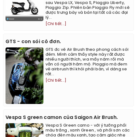
sau Vespa LX, Vespa S, Piaggio Liberty,
Piaggio Zip. Phiên bản Piaggio Fly mới sẽ
được trưng bày và bán tại tất cả các đại
lý...
[Chi tiết...]
GTS - con sói cô đơn.
GTS đc vẽ Air Brush theo phong cách sói
đêm. Mình cảm thấy style này rất được
nhiều người thích, wa mấy năm rồi mà
vẫn có người hâm mộ. Piaggio mà đem
vẽ airbrush thì khỏi phải bàn, vì dáng xe
rất...
[Chi tiết...]
Vespa S green camon của Saigon Air Brush.
Vespa S Green camo - với ý tưởng phối
màu trắng , xanh Green , và phối sơn các
chóa đèn màu xanh, tạo cảm giác nhẹ