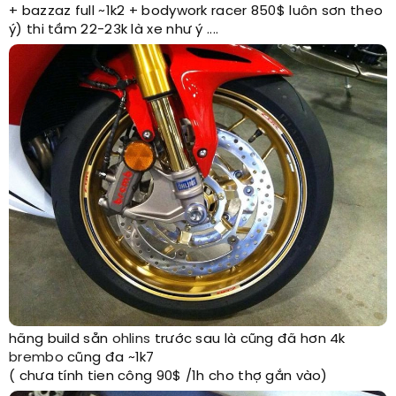
+ bazzaz full ~1k2 + bodywork racer 850$ luôn sơn theo
ý) thi tầm 22-23k là xe như ý ....
hãng build sẵn
ohlins
trước sau là cũng đã hơn 4k
brembo
cũng đa ~1k7
( chưa tính tien công 90$ /1h cho thợ gắn vào)