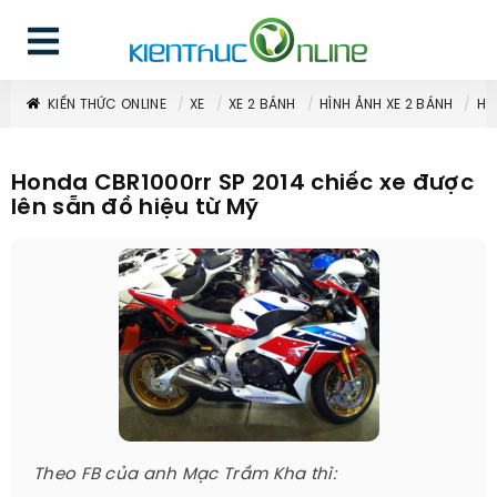
KIẾN THỨC ONLINE
XE
XE 2 BÁNH
HÌNH ẢNH XE 2 BÁNH
HO
Honda CBR1000rr SP 2014 chiếc xe được
lên sẵn đồ hiệu từ Mỹ
Theo FB của anh Mạc Trầm Kha thì: