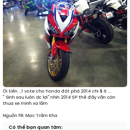
Ôi tiền ...1 vote cho
honda
đột phá 2014 chi $ ít ...
" Sinh sau luôn dc lợi" nhin 2014 SP thế đấy vẫn còn
thua xe minh xa lắm
Nguồn FB: Mạc Trầm Kha​
Có thể bạn quan tâm: