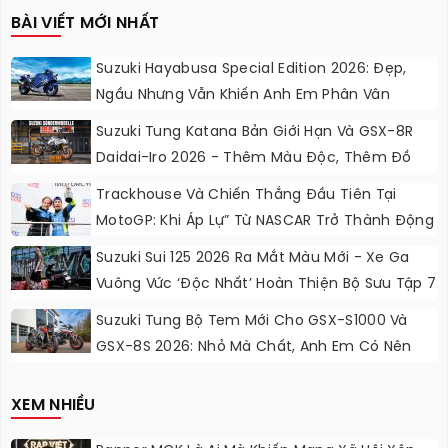
BÀI VIẾT MỚI NHẤT
Suzuki Hayabusa Special Edition 2026: Đẹp,
Ngầu Nhưng Vẫn Khiến Anh Em Phân Vân
Suzuki Tung Katana Bản Giới Hạn Và GSX-8R
Daidai-Iro 2026 - Thêm Màu Độc, Thêm Đồ
Chơi, Thêm Cá Tính
Trackhouse Và Chiến Thắng Đầu Tiên Tại
MotoGP: Khi Áp Lự” Từ NASCAR Trở Thành Động
Lực Ngọt Ngào
Suzuki Sui 125 2026 Ra Mắt Màu Mới - Xe Ga
Vuông Vức ‘độc Nhất’ Hoàn Thiện Bộ Sưu Tập 7
Sắc Cầu Vồng
Suzuki Tung Bộ Tem Mới Cho GSX-S1000 Và
GSX-8S 2026: Nhỏ Mà Chất, Anh Em Có Nên
Nâng Cấp?
XEM NHIỀU