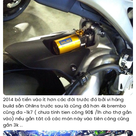
2014 bỏ tiền vào ít hơn các đời trước đó bởi vi hãng
build sẵn Ohlins trước sau là cũng đã hơn 4k brembo
cũng đa ~1k7 ( chưa tính tien công 90$ /1h cho thợ gắn
vào) nếu gắn tât cả các món này vào tiên công cũng
gần 3k ...