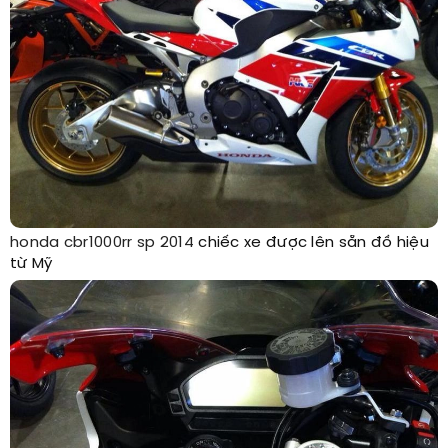
honda cbr1000rr sp 2014
chiếc xe được lên sẵn đồ hiệu
từ Mỹ