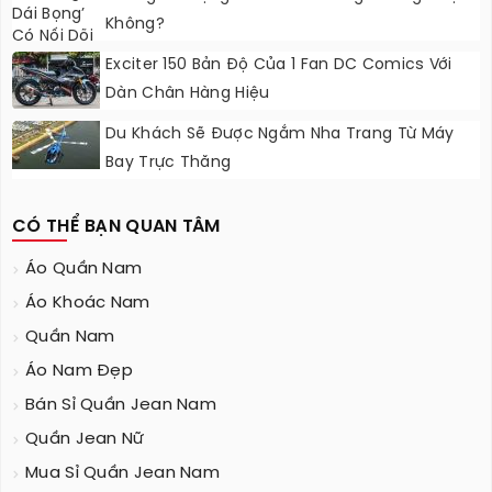
Không?
Exciter 150 Bản Độ Của 1 Fan DC Comics Với
Dàn Chân Hàng Hiệu
Du Khách Sẽ Được Ngắm Nha Trang Từ Máy
Bay Trực Thăng
CÓ THỂ BẠN QUAN TÂM
Áo Quần Nam
Áo Khoác Nam
Quần Nam
Áo Nam Đẹp
Bán Sỉ Quần Jean Nam
Quần Jean Nữ
Mua Sỉ Quần Jean Nam