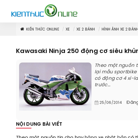
KIẾN THỨC ONLINE
XE
XE 2 BÁNH
HÌNH ẢNH XE 2 BÁN
Kawasaki Ninja 250 động cơ siêu khủn
Theo một nguồn ti
lại mẫu sportbik
có động cơ 4 xi-
trước...
Đăng
25/06/2014
NỘI DUNG BÀI VIẾT
Theo một nguồn tin cho hay
hãng xe nhật bản
có t