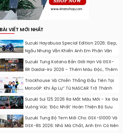
BÀI VIẾT MỚI NHẤT
Suzuki Hayabusa Special Edition 2026: Đẹp,
Ngầu Nhưng Vẫn Khiến Anh Em Phân Vân
Suzuki Tung Katana Bản Giới Hạn Và GSX-
8R Daidai-Iro 2026 - Thêm Màu Độc, Thêm
Đồ Chơi, Thêm Cá Tính
Trackhouse Và Chiến Thắng Đầu Tiên Tại
MotoGP: Khi Áp Lự” Từ NASCAR Trở Thành
Động Lực Ngọt Ngào
Suzuki Sui 125 2026 Ra Mắt Màu Mới - Xe Ga
Vuông Vức ‘độc Nhất’ Hoàn Thiện Bộ Sưu
Tập 7 Sắc Cầu Vồng
Suzuki Tung Bộ Tem Mới Cho GSX-S1000 Và
GSX-8S 2026: Nhỏ Mà Chất, Anh Em Có Nên