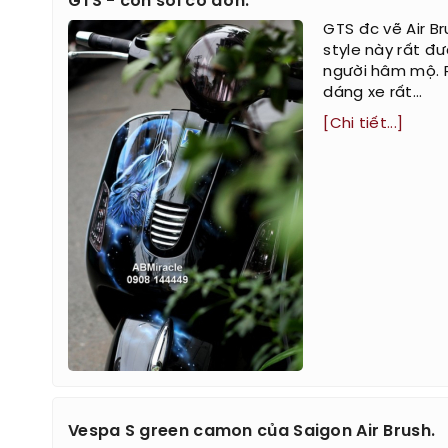
GTS - con sói cô đơn.
GTS đc vẽ Air B
style này rất đ
người hâm mộ. P
dáng xe rất...
[Chi tiết...]
Vespa S green camon của Saigon Air Brush.