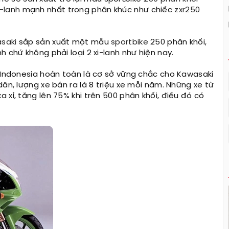
i-lanh
mạnh nhất trong phân khúc như chiếc
zxr250
saki
sắp sản xuất một mẫu
sportbike
250 phân khối,
 chứ không phải loại 2 xi-lanh như hiện nay.
ở Indonesia hoàn toàn là cơ sở vững chắc cho Kawasaki
ân, lượng xe bán ra là 8 triệu xe mỗi năm. Những xe từ
 xỉ, tăng lên 75% khi trên 500 phân khối, điều đó có