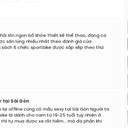
hối lớn ngon bổ khỏe Thiết kế thể thao, động cơ
c săn lùng nhiều nhất theo đánh giá của
 sách 6 chiếc sportbike được sắp xếp theo thứ
y tại Sài Gòn
n lại offline cùng cô mẫu sexy tại Sài Gòn Người ta
bike là dành cho nam từ 19-25 tuổi tuy nhiên ở
 thì tự mua được xe rất hiếm... mà đa phần khi