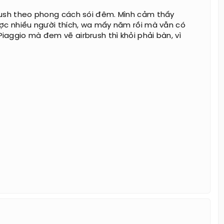
rush theo phong cách sói đêm. Mình cảm thấy
ược nhiều người thích, wa mấy năm rồi mà vẫn có
iaggio mà đem vẽ airbrush thì khỏi phải bàn, vì