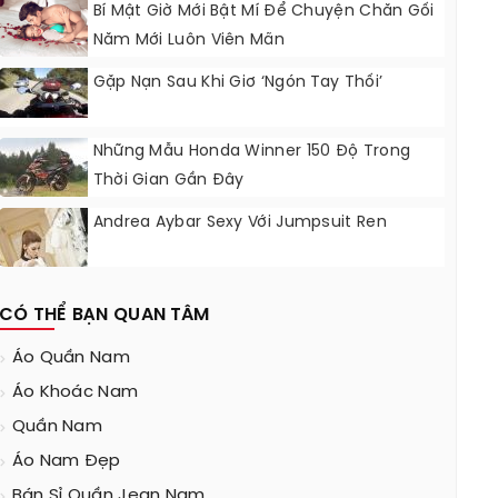
Bí Mật Giờ Mới Bật Mí Để Chuyện Chăn Gối
Năm Mới Luôn Viên Mãn
Gặp Nạn Sau Khi Giơ ‘ngón Tay Thối’
Những Mẫu Honda Winner 150 Độ Trong
Thời Gian Gần Đây
Andrea Aybar Sexy Với Jumpsuit Ren
CÓ THỂ BẠN QUAN TÂM
Áo Quần Nam
Áo Khoác Nam
Quần Nam
Áo Nam Đẹp
Bán Sỉ Quần Jean Nam