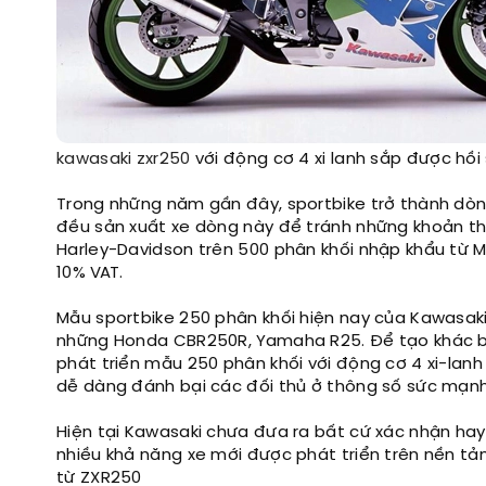
kawasaki zxr250
với động cơ 4 xi lanh sắp được hồi 
Trong những năm gần đây, sportbike trở thành dòng
đều sản xuất xe dòng này để tránh những khoản th
Harley-Davidson trên 500 phân khối nhập khẩu từ M
10% VAT.
Mẫu sportbike 250 phân khối hiện nay của Kawasaki 
những Honda CBR250R, Yamaha R25. Để tạo khác biệ
phát triển mẫu 250 phân khối với động cơ 4 xi-lanh
dễ dàng đánh bại các đối thủ ở thông số sức mạn
Hiện tại Kawasaki chưa đưa ra bất cứ xác nhận hay
nhiều khả năng xe mới được phát triển trên nền t
từ ZXR250