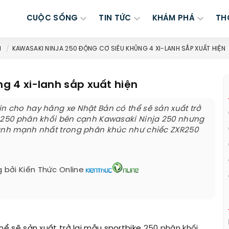
CUỘC SỐNG
TIN TỨC
KHÁM PHÁ
TH
H
KAWASAKI NINJA 250 ĐỘNG CƠ SIÊU KHỦNG 4 XI-LANH SẮP XUẤT HIỆN
g 4 xi-lanh sắp xuất hiện
n cho hay hãng xe Nhật Bản có thể sẽ sản xuất trở
e 250 phân khối bên cạnh Kawasaki Ninja 250 nhưng
lanh mạnh nhất trong phân khúc như chiếc ZXR250
 bởi
Kiến Thức Online
hể sẽ sản xuất trở lại mẫu sportbike
250 phân khối