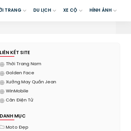
ỜI TRANG
DU LỊCH
XE CỘ
HÌNH ẢNH
LIÊN KẾT SITE
Thời Trang Nam
Golden Face
Xưởng May Quần Jean
WinMobile
Cân Điện Tử
DANH MỤC
Moto Đẹp