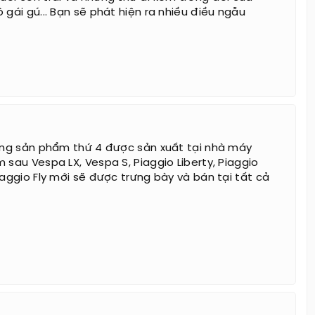
 gái gú... Bạn sẽ phát hiện ra nhiều điều ngẫu
dòng sản phẩm thứ 4 được sản xuất tại nhà máy
 sau Vespa LX, Vespa S, Piaggio Liberty, Piaggio
iaggio Fly mới sẽ được trưng bày và bán tại tất cả