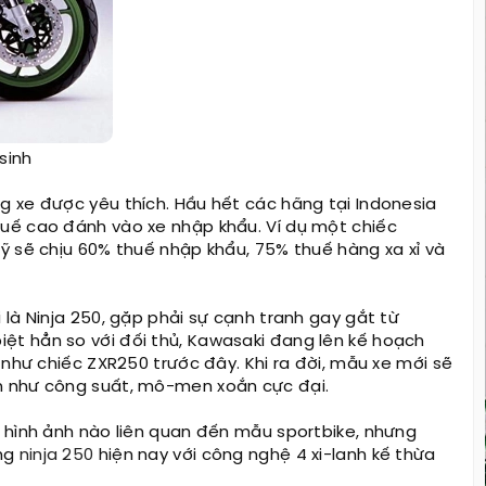
sinh
 xe được yêu thích. Hầu hết các hãng tại Indonesia
uế cao đánh vào xe nhập khẩu. Ví dụ một chiếc
ỹ sẽ chịu 60% thuế nhập khẩu, 75% thuế hàng xa xỉ và
là Ninja 250, gặp phải sự cạnh tranh gay gắt từ
t hẳn so với đối thủ, Kawasaki đang lên kế hoạch
 như chiếc ZXR250 trước đây. Khi ra đời, mẫu xe mới sẽ
h như công suất, mô-men xoắn cực đại.
 hình ảnh nào liên quan đến mẫu sportbike, nhưng
ảng
ninja 250
hiện nay với công nghệ 4 xi-lanh kế thừa