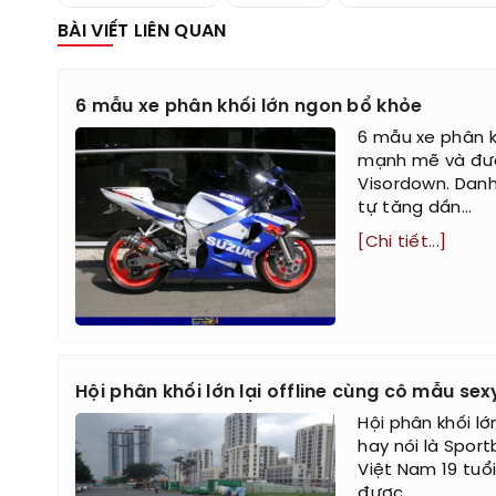
BÀI VIẾT LIÊN QUAN
6 mẫu xe phân khối lớn ngon bổ khỏe
6 mẫu xe phân k
mạnh mẽ và đượ
Visordown. Danh
tự tăng dần...
[Chi tiết...]
Hội phân khối lớn lại offline cùng cô mẫu sex
Hội phân khối lớ
hay nói là Sport
Việt Nam 19 tuổi
được...