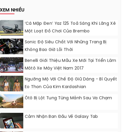
Nâng Cấp?
XEM NHIỀU
‘Cá Mập Đen’ Yaz 125 Toả Sáng Khi Lăng Xê
Một Loạt Đồ Chơi Của Brembo
Sonic Độ Siêu Chất Với Những Trang Bị
Không Bao Giờ Lỗi Thời
Benelli Giới Thiệu Mẫu Xe Mới Tại Triển Lãm
Môtô Xe Máy Việt Nam 2017
Ngưỡng Mộ Với Chế Độ Giữ Dáng - Bí Quyết
Eo Thon Của Kim Kardashian
Ôtô Bị Lột Tung Từng Mảnh Sau Va Chạm
Cảm Nhận Ban Đầu Về Galaxy Tab