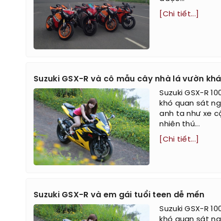
[Chi tiết...]
Suzuki GSX-R và cô mẫu cây nhà lá vườn khá
Suzuki GSX-R 10
khó quan sát ng
anh ta như xe cộ
nhiên thú...
[Chi tiết...]
Suzuki GSX-R và em gái tuổi teen dễ mến
Suzuki GSX-R 10
khó quan sát ng