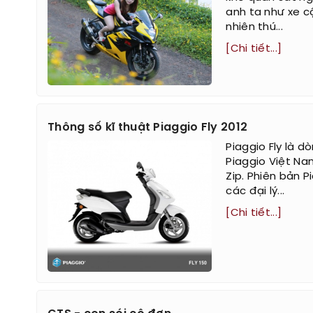
anh ta như xe cộ
nhiên thú...
[Chi tiết...]
Thông số kĩ thuật Piaggio Fly 2012
Piaggio Fly là 
Piaggio Việt Nam
Zip. Phiên bản P
các đại lý...
[Chi tiết...]