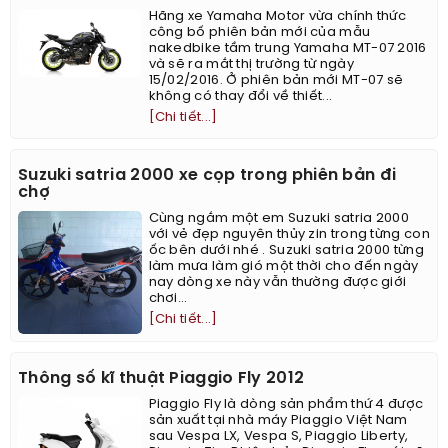
Hãng xe Yamaha Motor vừa chính thức
công bố phiên bản mới của mẫu
nakedbike tầm trung Yamaha MT-07 2016
và sẽ ra mắt thị trường từ ngày
15/02/2016. Ở phiên bản mới MT-07 sẽ
không có thay đổi về thiết...
[Chi tiết...]
Suzuki satria 2000 xe cọp trong phiên bản đi
chợ
Cùng ngắm một em Suzuki satria 2000
với vẻ đẹp nguyên thủy zin trong từng con
ốc bên dưới nhé . Suzuki satria 2000 từng
làm mưa làm gió một thời cho đến ngày
nay dòng xe này vẫn thường được giới
chơi...
[Chi tiết...]
Thông số kĩ thuật Piaggio Fly 2012
Piaggio Fly là dòng sản phẩm thứ 4 được
sản xuất tại nhà máy Piaggio Việt Nam
sau Vespa LX, Vespa S, Piaggio Liberty,