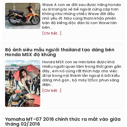
Wave A con xe đời sau được hãng honda
ưu ái trang bị vẻ bề ngoài cứng cáp hơn .
Không như những chiếc Wave đời đầu
nhỏ yếu ớt .Nào cùng tham khảo phiên
bản độ kiểng độc đáo từ con Wave tàn
bên...
[Chi tiết...]
Bộ ảnh siêu mẫu người thailand tạo dáng bên
Honda MSX độ khủng
Honda MSX con xe mini bike được khá
nhiều người quan tâm trong thời gian gần
đây , em nó cũng rất thích hợp cho việc
đi lại trong nội thành lẫn ngoại ô bởi kiểu
dáng nhỏ gọn , bộ máy 125cc phun xăng
điện...
[Chi tiết...]
Yamaha MT-07 2016 chính thức ra mắt vào giữa
tháng 02/2016