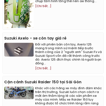
chụp tấm hình tổng thể nên ae thông...
[Chi tiết...]
Suzuki Axelo - xe côn tay giá rẻ
Đối với phiên bản côn tay, Axelo 125
mang trong mình sứ mệnh tiếp bước
thành công của 2 "người anh" Suzuki Fx và
Suzuki Sport vốn đã rất thành công trước
đó. Axelo 125 đích thực chính là người bạn
đồng...
[Chi tiết...]
Cận cảnh Suzuki Raider 150 tại Sài Gòn
Khác với các hãng xe máy đình đám khác
trên thị trường, Suzuki luôn chọn cách ra
mắt âm thầm lặng lẽ các sản phẩm xe
máy của mình. Mẫu xe Raider 150 tuy
không được tổ chức trình làng rầm rang