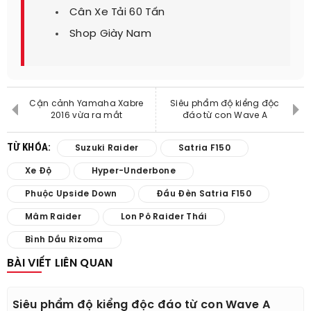
Cân Xe Tải 60 Tấn
Shop Giày Nam
Cận cảnh Yamaha Xabre
Siêu phẩm độ kiểng độc
2016 vừa ra mắt
đáo từ con Wave A
TỪ KHÓA:
Suzuki Raider
Satria F150
Xe Độ
Hyper-Underbone
Phuộc Upside Down
Đầu Đèn Satria F150
Mâm Raider
Lon Pô Raider Thái
Bình Dầu Rizoma
BÀI VIẾT LIÊN QUAN
Siêu phẩm độ kiểng độc đáo từ con Wave A