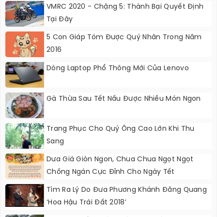
VMRC 2020 - Chặng 5: Thành Bại Quyết Định
Tại Đây
5 Con Giáp Tóm Được Quý Nhân Trong Năm
2016
Dòng Laptop Phổ Thông Mới Của Lenovo
Gà Thừa Sau Tết Nấu Được Nhiều Món Ngon
Trang Phục Cho Quý Ông Cao Lớn Khi Thu
Sang
Dưa Giá Giòn Ngon, Chua Chua Ngọt Ngọt
Chống Ngán Cực Đỉnh Cho Ngày Tết
Tìm Ra Lý Do Đưa Phương Khánh Đăng Quang
‘Hoa Hậu Trái Đất 2018’