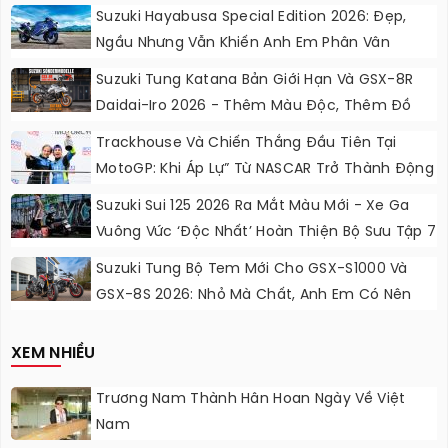
Suzuki Hayabusa Special Edition 2026: Đẹp,
Ngầu Nhưng Vẫn Khiến Anh Em Phân Vân
Suzuki Tung Katana Bản Giới Hạn Và GSX-8R
Daidai-Iro 2026 - Thêm Màu Độc, Thêm Đồ
Chơi, Thêm Cá Tính
Trackhouse Và Chiến Thắng Đầu Tiên Tại
MotoGP: Khi Áp Lự” Từ NASCAR Trở Thành Động
Lực Ngọt Ngào
Suzuki Sui 125 2026 Ra Mắt Màu Mới - Xe Ga
Vuông Vức ‘độc Nhất’ Hoàn Thiện Bộ Sưu Tập 7
Sắc Cầu Vồng
Suzuki Tung Bộ Tem Mới Cho GSX-S1000 Và
GSX-8S 2026: Nhỏ Mà Chất, Anh Em Có Nên
Nâng Cấp?
XEM NHIỀU
Trương Nam Thành Hân Hoan Ngày Về Việt
Nam