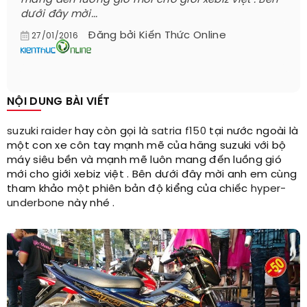
mang đến luồng gió mới cho giới xebiz việt . Bên
dưới đây mời...
Đăng bởi
Kiến Thức Online
27/01/2016
NỘI DUNG BÀI VIẾT
suzuki raider
hay còn gọi là
satria f150
tại nước ngoài là
một con xe côn tay mạnh mẽ của hãng suzuki với bộ
máy siêu bền và mạnh mẽ luôn mang đến luồng gió
mới cho giới xebiz việt . Bên dưới đây mời anh em cùng
tham khảo một phiên bản độ kiểng của chiếc
hyper-
underbone
này nhé .