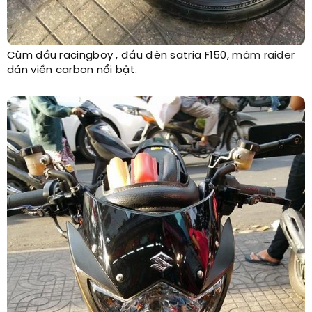
Cùm dầu racingboy , đầu đèn satria F150,
mâm raider
dán viền carbon nổi bật.