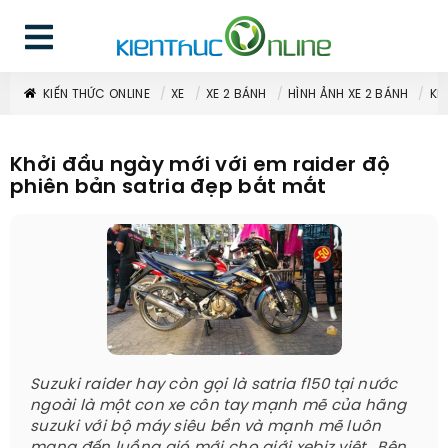
KIẾN THỨC ONLINE
XE
XE 2 BÁNH
HÌNH ẢNH XE 2 BÁNH
KH
Khởi đầu ngày mới với em raider độ
phiên bản satria đẹp bắt mắt
Suzuki raider hay còn gọi là satria f150 tại nước
ngoài là một con xe côn tay mạnh mẽ của hãng
suzuki với bộ máy siêu bền và mạnh mẽ luôn