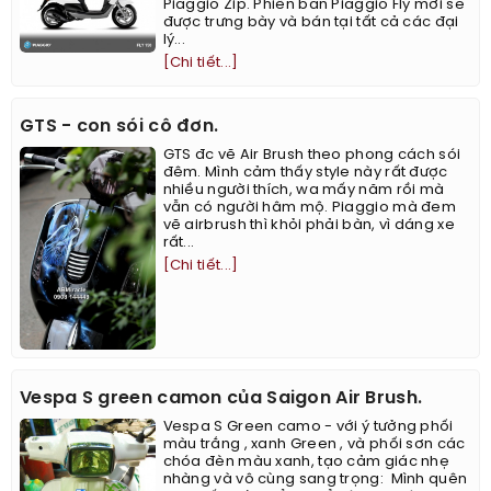
Piaggio Zip. Phiên bản Piaggio Fly mới sẽ
được trưng bày và bán tại tất cả các đại
lý...
[Chi tiết...]
GTS - con sói cô đơn.
GTS đc vẽ Air Brush theo phong cách sói
đêm. Mình cảm thấy style này rất được
nhiều người thích, wa mấy năm rồi mà
vẫn có người hâm mộ. Piaggio mà đem
vẽ airbrush thì khỏi phải bàn, vì dáng xe
rất...
[Chi tiết...]
Vespa S green camon của Saigon Air Brush.
Vespa S Green camo - với ý tưởng phối
màu trắng , xanh Green , và phối sơn các
chóa đèn màu xanh, tạo cảm giác nhẹ
nhàng và vô cùng sang trọng: ​​​​ ​Mình quên