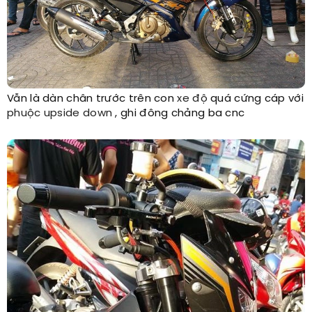
Vẫn là dàn chân trước trên con
xe độ
quá cứng cáp với
phuộc upside down
, ghi đông chảng ba cnc