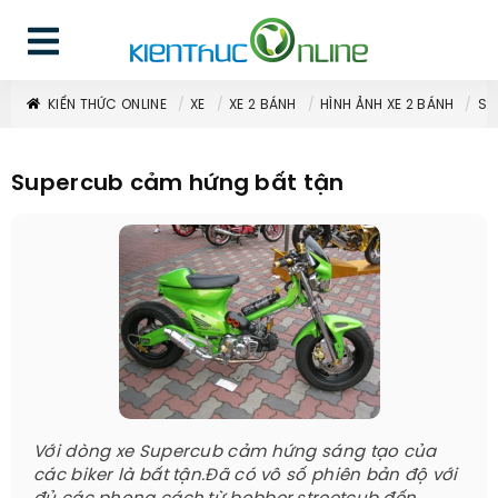
KIẾN THỨC ONLINE
XE
XE 2 BÁNH
HÌNH ẢNH XE 2 BÁNH
SU
Supercub cảm hứng bất tận
Với dòng xe Supercub cảm hứng sáng tạo của
các biker là bất tận.Đã có vô số phiên bản độ với