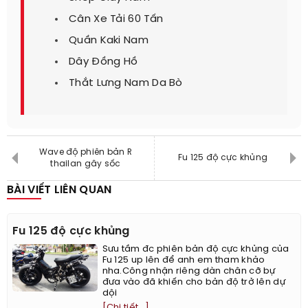
Cân Xe Tải 60 Tấn
Quần Kaki Nam
Dây Đồng Hồ
Thắt Lưng Nam Da Bò
Wave độ phiên bản R
Fu 125 độ cực khủng
thailan gây sốc
BÀI VIẾT LIÊN QUAN
Fu 125 độ cực khủng
Sưu tầm đc phiên bản độ cực khủng của
Fu 125 up lên để anh em tham khảo
nha.Công nhận riêng dàn chân cỡ bự
đưa vào đã khiến cho bản độ trở lên dự
dội
[Chi tiết...]