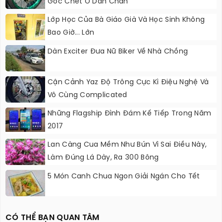
Góc Chết Ở Dàn Chân
Lớp Học Của Bà Giáo Già Và Học Sinh Không
Bao Giờ... Lớn
Dàn Exciter Đưa Nữ Biker Về Nhà Chồng
Cận Cảnh Yaz Độ Trông Cực Kì Điệu Nghệ Và
Vô Cùng Complicated
Những Flagship Đình Đám Kế Tiếp Trong Năm
2017
Lan Càng Cua Mềm Như Bún Vì Sai Điều Này,
Làm Đúng Lá Dày, Ra 300 Bông
5 Món Canh Chua Ngon Giải Ngán Cho Tết
CÓ THỂ BẠN QUAN TÂM