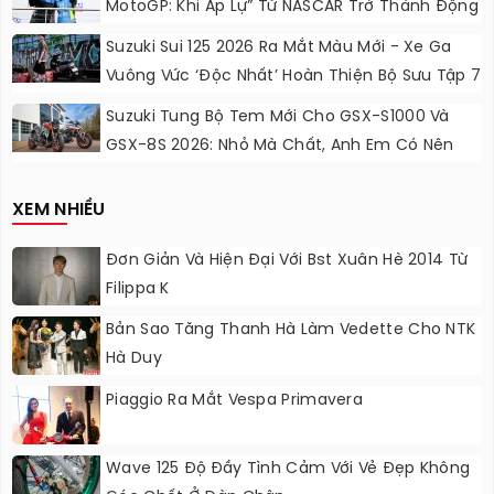
MotoGP: Khi Áp Lự” Từ NASCAR Trở Thành Động
Lực Ngọt Ngào
Suzuki Sui 125 2026 Ra Mắt Màu Mới - Xe Ga
Vuông Vức ‘độc Nhất’ Hoàn Thiện Bộ Sưu Tập 7
Sắc Cầu Vồng
Suzuki Tung Bộ Tem Mới Cho GSX-S1000 Và
GSX-8S 2026: Nhỏ Mà Chất, Anh Em Có Nên
Nâng Cấp?
XEM NHIỀU
Đơn Giản Và Hiện Đại Với Bst Xuân Hè 2014 Từ
Filippa K
Bản Sao Tăng Thanh Hà Làm Vedette Cho NTK
Hà Duy
Piaggio Ra Mắt Vespa Primavera
Wave 125 Độ Đầy Tình Cảm Với Vẻ Đẹp Không