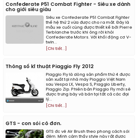
Confederate P51 Combat Fighter - Siêu xe dành
cho giới siêu giàu
Siêu xe Confederate P51 Combat Fighter
thế hệ thứ 2 vừa được cho ra mắt. Đây là
mẫu xe cuối cùng được thiết kế bởi Pierre
Terblanche trước khi ông rời khỏi
Confederate Motors. ​Với khối động cơ V-
twin...
[Chi tiết...]
Thông số kĩ thuật Piaggio Fly 2012
Piaggio Fly là dòng sản phẩm thứ 4 được
sản xuất tại nhà máy Piaggio Việt Nam
sau Vespa LX, Vespa S, Piaggio Liberty,
Piaggio Zip. Phiên bản Piaggio Fly mới sẽ
được trưng bày và bán tại tất cả các đại
lý...
[Chi tiết...]
GTS - con sói cô đơn.
GTS đc vẽ Air Brush theo phong cách sói
đêm. Mình cảm thấy style này rất được