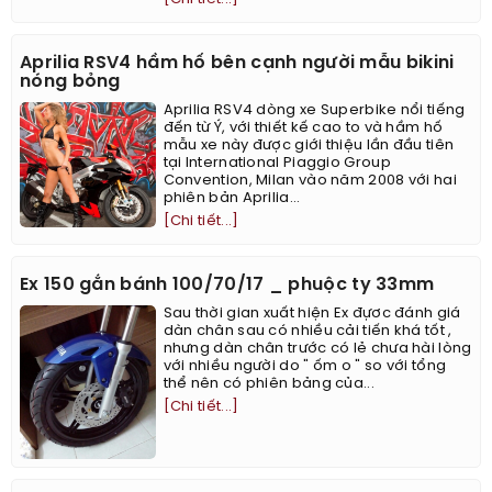
Aprilia RSV4 hầm hố bên cạnh người mẫu bikini
nóng bỏng
Aprilia RSV4 dòng xe Superbike nổi tiếng
đến từ Ý, với thiết kế cao to và hầm hố
mẫu xe này được giới thiệu lần đầu tiên
tại International Piaggio Group
Convention, Milan vào năm 2008 với hai
phiên bản Aprilia...
[Chi tiết...]
Ex 150 gắn bánh 100/70/17 _ phuộc ty 33mm
Sau thời gian xuất hiện Ex đựơc đánh giá
dàn chân sau có nhiều cải tiến khá tốt ,
nhưng dàn chân trước có lẻ chưa hài lòng
với nhiều người do " ốm o " so với tổng
thể nên có phiên bảng của...
[Chi tiết...]