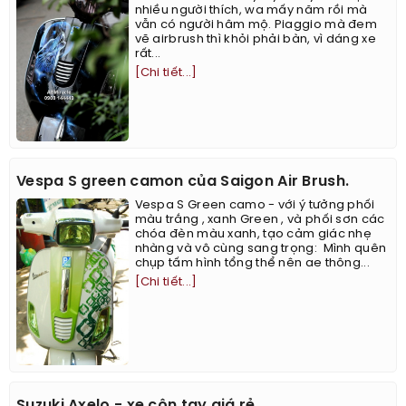
nhiều người thích, wa mấy năm rồi mà
vẫn có người hâm mộ. Piaggio mà đem
vẽ airbrush thì khỏi phải bàn, vì dáng xe
rất...
[Chi tiết...]
Vespa S green camon của Saigon Air Brush.
Vespa S Green camo - với ý tưởng phối
màu trắng , xanh Green , và phối sơn các
chóa đèn màu xanh, tạo cảm giác nhẹ
nhàng và vô cùng sang trọng: ​​​​ ​Mình quên
chụp tấm hình tổng thể nên ae thông...
[Chi tiết...]
Suzuki Axelo - xe côn tay giá rẻ