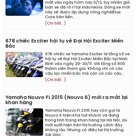
mắt vào ngày hôm nay 5/12, tuy nhiên giá
bán xe đã rò rỉ tại Indonesia. Dòng xe mới
này sẽ được áp dụng công nghệBlue
Core tiên tiến...
[Chi tiết...]
678 chiếc Exciter hội tụ về Đại Hội Exciter Miền
Bắc
678 chiếc xe Yamaha Exciter là tổng số xe
hội tụ về Đại Hội Exciter Miền Bắc tại Ninh
Bình vào ngày 29-30/11. Với tổng số 800
thành viên tham gia. Không chỉ có các
câu lạc miền bắc mà còn có các câu...
[Chi tiết...]
Yamaha Nouvo Fi 2015 (Nouvo 6) mới ra mắt lại
khan hàng
Yamaha Nouvo Fi 2015 hay còn gọi là
Nouvo 6 hiện khá hút khách và đang
trong tình trạng khan hàng tại Hà Nội, dù
mới xuất hiện trên thị trường cách đây
không lâu. Nhưng có điều tại thị trường
Sài Gòn...