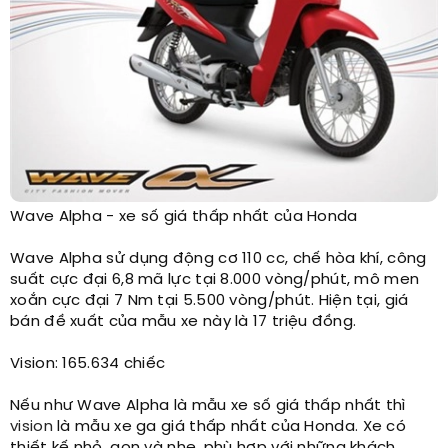
Wave Alpha - xe số giá thấp nhất của Honda​
Wave Alpha sử dụng động cơ 110 cc, chế hòa khí, công
suất cực đại 6,8 mã lực tại 8.000 vòng/phút, mô men
xoắn cực đại 7 Nm tại 5.500 vòng/phút. Hiện tại, giá
bán đề xuất của mẫu xe này là 17 triệu đồng.
Vision: 165.634 chiếc
Nếu như Wave Alpha là mẫu xe số giá thấp nhất thì
vision
là mẫu xe ga giá thấp nhất của Honda. Xe có
thiết kế nhỏ, gọn và nhẹ, phù hợp với những khách