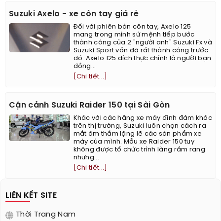
Suzuki Axelo - xe côn tay giá rẻ
Đối với phiên bản côn tay, Axelo 125
mang trong mình sứ mệnh tiếp bước
thành công của 2 "người anh" Suzuki Fx và
Suzuki Sport vốn đã rất thành công trước
đó. Axelo 125 đích thực chính là người bạn
đồng...
[Chi tiết...]
Cận cảnh Suzuki Raider 150 tại Sài Gòn
Khác với các hãng xe máy đình đám khác
trên thị trường, Suzuki luôn chọn cách ra
mắt âm thầm lặng lẽ các sản phẩm xe
máy của mình. Mẫu xe Raider 150 tuy
không được tổ chức trình làng rầm rang
nhưng...
[Chi tiết...]
LIÊN KẾT SITE
Thời Trang Nam