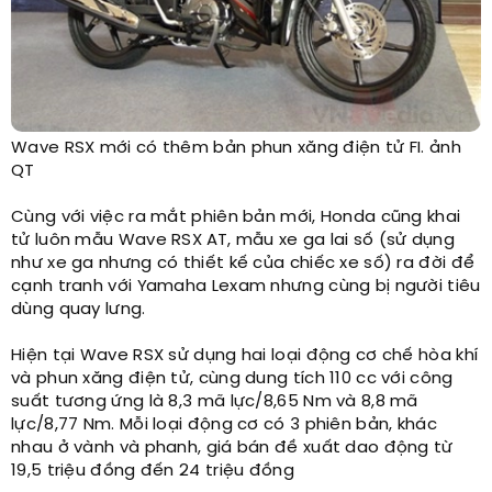
Wave RSX mới có thêm bản phun xăng điện tử FI. ảnh
QT​
Cùng với việc ra mắt phiên bản mới, Honda cũng khai
tử luôn mẫu Wave RSX AT, mẫu xe ga lai số (sử dụng
như xe ga nhưng có thiết kế của chiếc xe số) ra đời để
cạnh tranh với Yamaha Lexam nhưng cùng bị người tiêu
dùng quay lưng.
Hiện tại Wave RSX sử dụng hai loại động cơ chế hòa khí
và phun xăng điện tử, cùng dung tích 110 cc với công
suất tương ứng là 8,3 mã lực/8,65 Nm và 8,8 mã
lực/8,77 Nm. Mỗi loại động cơ có 3 phiên bản, khác
nhau ở vành và phanh, giá bán đề xuất dao động từ
19,5 triệu đồng đến 24 triệu đồng