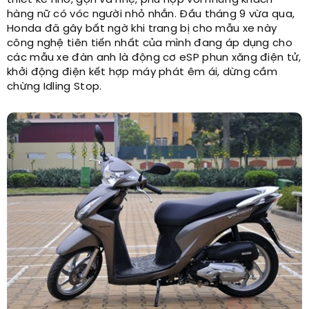
hàng nữ có vóc người nhỏ nhắn. Đầu tháng 9 vừa qua,
Honda đã gây bất ngờ khi trang bị cho mẫu xe này
công nghệ tiên tiến nhất của mình đang áp dụng cho
các mẫu xe đàn anh là động cơ eSP phun xăng điện tử,
khởi động điện kết hợp máy phát êm ái, dừng cầm
chừng Idling Stop.