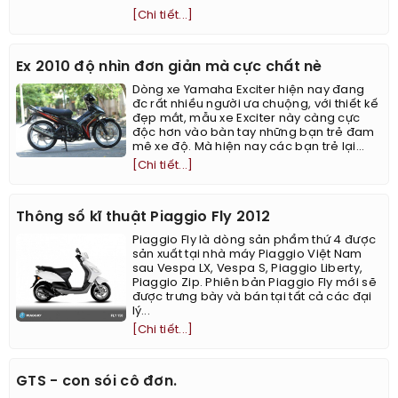
[Chi tiết...]
Ex 2010 độ nhìn đơn giản mà cực chất nè
Dòng xe Yamaha Exciter hiện nay đang
đc rất nhiều người ưa chuộng, với thiết kế
đẹp mắt, mẫu xe Exciter này càng cực
độc hơn vào bàn tay những bạn trẻ đam
mê xe độ. Mà hiện nay các bạn trẻ lại...
[Chi tiết...]
Thông số kĩ thuật Piaggio Fly 2012
Piaggio Fly là dòng sản phẩm thứ 4 được
sản xuất tại nhà máy Piaggio Việt Nam
sau Vespa LX, Vespa S, Piaggio Liberty,
Piaggio Zip. Phiên bản Piaggio Fly mới sẽ
được trưng bày và bán tại tất cả các đại
lý...
[Chi tiết...]
GTS - con sói cô đơn.