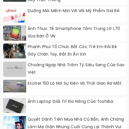
Bay Trực Thăng
Dưỡng Môi Mềm Mịn Với Với Mỹ Phẩm Giá Rẻ
Ảnh Thực Tế Smartphone Tầm Trung LG L70
Vừa Bán Ở VN
Phanh Phui Tổ Chức Bắt Cóc Trẻ Em Rồi Bẻ
Gãy Chân Tay, Bắt Đi Ăn Xin
Choáng Ngợp Nhà Trăm Tỷ Siêu Sang Của Sao
Việt
Exciter 150 Lộ Nơi Sự Kiện Và Thời Gian Ra Mắt
Ảnh Laptop Giải Trí Đa Năng Của Toshiba
Quyết Dành Tiền Mua Nhà Cũ Bẩn, Anh Chàng
Làm Mẹ Giận Nhưng Cuối Cùng Lại Thành Vui