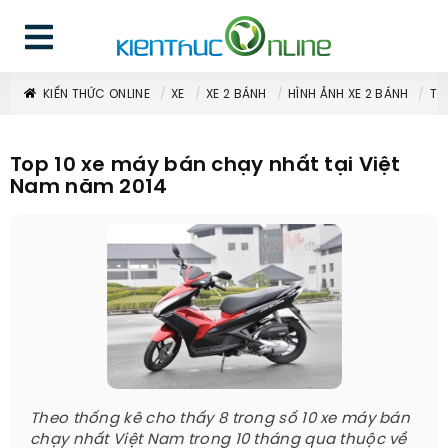
KIẾN THỨC ONLINE
XE
XE 2 BÁNH
HÌNH ẢNH XE 2 BÁNH
TO
Top 10 xe máy bán chạy nhất tại Việt
Nam năm 2014
Theo thống kê cho thấy 8 trong số 10 xe máy bán
chạy nhất Việt Nam trong 10 tháng qua thuộc về