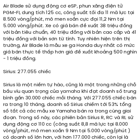
Air Blade sử dụng động cơ eSP, phun xăng điện tử
PGM-FI, dung tích 125 cc, công suất tối đa 11 mã lực tại
8.500 vòng/phút, mô men xoắn cực đại 11,2 Nm tại
5.000 vòng/phút. Xe có giá bán đề xuất 38 triệu đồng
với bản tiêu chuẩn, 40 triệu đồng với bản cao cấp và 41
triệu đồng với bản sơn từ tính. Tuy nhiên hiện trên thị
trường, Air Blade là mẫu xe ga Honda duy nhất có mức
giá bán thực tế thấp hơn giá đề xuất khoảng 500 nghìn
- 1 triệu đồng.
Sirius: 277.055 chiếc
Sirius là một niềm tự hào, cũng là một trong những chỗ
bấu víu quan trọng của
yamaha
khi đạt doanh số trung
bình gần 30.000 chiếc mỗi tháng. Với 277.055 chiếc bán
ra trong 10 tháng, doanh số Sirius chiếm tới 53% tổng
số tất cả các mẫu xe Yamaha bán ra trong cùng giai
đoạn. Trong số này, các phiên bản Sirius R, RC và RL sử
dụng động cơ 110 cc (công suất 8,8 mã lực tại 8.000
vòng/phút, mô men xoắn 9 Nm tại 5.000 vòng/phút )
có doanh số lớn hơn, với hơn 177.000 chiếc, còn lại là