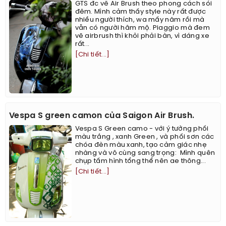
GTS đc vẽ Air Brush theo phong cách sói
đêm. Mình cảm thấy style này rất được
nhiều người thích, wa mấy năm rồi mà
vẫn có người hâm mộ. Piaggio mà đem
vẽ airbrush thì khỏi phải bàn, vì dáng xe
rất...
[Chi tiết...]
Vespa S green camon của Saigon Air Brush.
Vespa S Green camo - với ý tưởng phối
màu trắng , xanh Green , và phối sơn các
chóa đèn màu xanh, tạo cảm giác nhẹ
nhàng và vô cùng sang trọng: ​​​​ ​Mình quên
chụp tấm hình tổng thể nên ae thông...
[Chi tiết...]