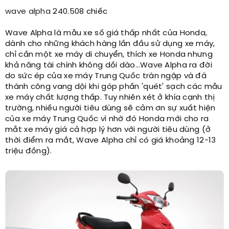
wave alpha
240.508 chiếc
Wave Alpha là mẫu xe số giá thấp nhất của Honda,
dành cho những khách hàng lần đầu sử dụng xe máy,
chỉ cần một xe máy di chuyển, thích xe Honda nhưng
khả năng tài chính không dồi dào…Wave Alpha ra đời
do sức ép của xe máy Trung Quốc tràn ngập và đã
thành công vang dội khi góp phần 'quét' sạch các mẫu
xe máy chất lượng thấp. Tuy nhiên xét ở khía cạnh thị
trường, nhiều người tiêu dùng sẽ cảm ơn sự xuất hiện
của xe máy Trung Quốc vì nhờ đó Honda mới cho ra
mắt xe máy giá cả hợp lý hơn với người tiêu dùng (ở
thời điểm ra mắt, Wave Alpha chỉ có giá khoảng 12-13
triệu đồng).