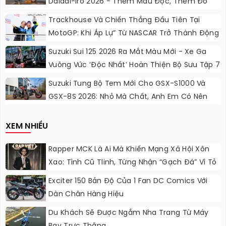
Daidai-Iro 2026 - Thêm Màu Độc, Thêm Đồ
Chơi, Thêm Cá Tính
Trackhouse Và Chiến Thắng Đầu Tiên Tại
MotoGP: Khi Áp Lự” Từ NASCAR Trở Thành Động
Lực Ngọt Ngào
Suzuki Sui 125 2026 Ra Mắt Màu Mới - Xe Ga
Vuông Vức ‘độc Nhất’ Hoàn Thiện Bộ Sưu Tập 7
Sắc Cầu Vồng
Suzuki Tung Bộ Tem Mới Cho GSX-S1000 Và
GSX-8S 2026: Nhỏ Mà Chất, Anh Em Có Nên
Nâng Cấp?
XEM NHIỀU
Rapper MCK Là Ai Mà Khiến Mạng Xã Hội Xôn
Xao: Tình Cũ Tlinh, Từng Nhận “gạch Đá” Vì Tỏ
Thái Độ Với Trường Giang
Exciter 150 Bản Độ Của 1 Fan DC Comics Với
Dàn Chân Hàng Hiệu
Du Khách Sẽ Được Ngắm Nha Trang Từ Máy