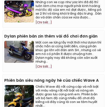
Những con xe cọp như yaz khi đã độ thì
luôn làm cho mọi người phải kinh hoàng
mà tốc độ của em nó đạt được , tiếng pô
xe 2 thì và làng khói trắng đặc trưng . Dàn
áo và dàn chân của xe vừa được...
[Chi tiết...]
Dylan phiên bản zin thêm vài đồ chơi đơn giản
Một con xe lừng lẫy một thời như dylan thì
chắc hẳn ai cũng biết đến, cùng phân
khúc ga lớn với đàn anh SH , nhưng có vẻ
em nó có phần ít được chuộng hơn .
Dylan ngày nay đã không còn sản xuất
nhưng...
[Chi tiết...]
Phiên bản siêu nóng ngày hè của chiếc Wave A
Chiếc Wave độ rất cứng cáp và nổi bật
với màu vàng rất nổi bật và nóng xin
được giao lưu cùng anh em. Phiên bản
với bộ tem độ cùng nhiều đồ chơi độ
kiểng và đây cũng là con xe tâm huyết
nhất...