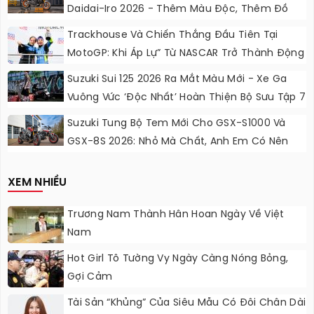
Daidai-Iro 2026 - Thêm Màu Độc, Thêm Đồ
Chơi, Thêm Cá Tính
Trackhouse Và Chiến Thắng Đầu Tiên Tại
MotoGP: Khi Áp Lự” Từ NASCAR Trở Thành Động
Lực Ngọt Ngào
Suzuki Sui 125 2026 Ra Mắt Màu Mới - Xe Ga
Vuông Vức ‘độc Nhất’ Hoàn Thiện Bộ Sưu Tập 7
Sắc Cầu Vồng
Suzuki Tung Bộ Tem Mới Cho GSX-S1000 Và
GSX-8S 2026: Nhỏ Mà Chất, Anh Em Có Nên
Nâng Cấp?
XEM NHIỀU
Trương Nam Thành Hân Hoan Ngày Về Việt
Nam
Hot Girl Tô Tường Vy Ngày Càng Nóng Bỏng,
Gợi Cảm
Tài Sản “khủng” Của Siêu Mẫu Có Đôi Chân Dài