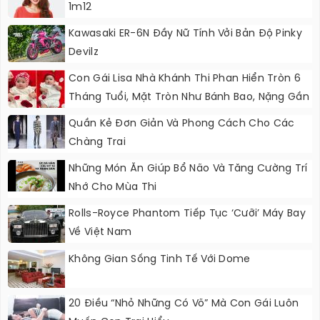
1m12
Kawasaki ER-6N Đầy Nữ Tính Vởi Bản Độ Pinky
Devilz
Con Gái Lisa Nhà Khánh Thi Phan Hiển Tròn 6
Tháng Tuổi, Mặt Tròn Như Bánh Bao, Nặng Gần
9kg
Quần Kẻ Đơn Giản Và Phong Cách Cho Các
Chàng Trai
Những Món Ăn Giúp Bổ Não Và Tăng Cường Trí
Nhớ Cho Mùa Thi
Rolls-Royce Phantom Tiếp Tục ‘cưỡi’ Máy Bay
Về Việt Nam
Không Gian Sống Tinh Tế Với Dome
20 Điều “nhỏ Những Có Võ” Mà Con Gái Luôn