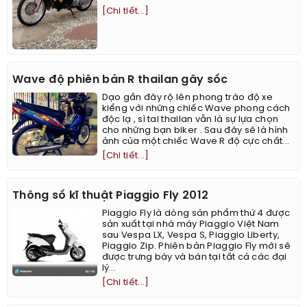
[Chi tiết...]
Wave độ phiên bản R thailan gây sốc
Dạo gần đây rộ lên phong trào độ xe
kiểng với những chiếc Wave phong cách
độc lạ , sì tai thailan vẫn là sự lựa chọn
cho những bạn biker . Sau đây sẽ là hình
ảnh của một chiếc Wave R độ cực chất...
[Chi tiết...]
Thông số kĩ thuật Piaggio Fly 2012
Piaggio Fly là dòng sản phẩm thứ 4 được
sản xuất tại nhà máy Piaggio Việt Nam
sau Vespa LX, Vespa S, Piaggio Liberty,
Piaggio Zip. Phiên bản Piaggio Fly mới sẽ
được trưng bày và bán tại tất cả các đại
lý...
[Chi tiết...]