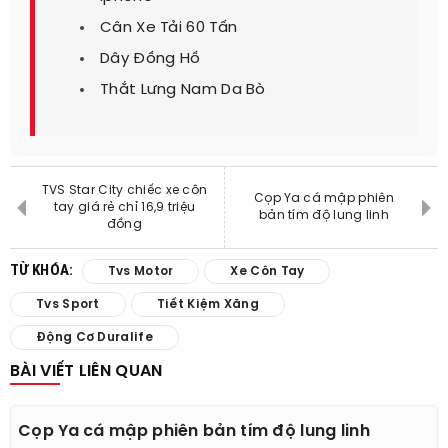
Cân Xe Tải 60 Tấn
Dây Đồng Hồ
Thắt Lưng Nam Da Bò
TVS Star City chiếc xe côn
Cọp Ya cá mập phiên
tay giá rẻ chỉ 16,9 triệu
bản tím độ lung linh
đồng
TỪ KHÓA:
Tvs Motor
Xe Côn Tay
Tvs Sport
Tiết Kiệm Xăng
Động Cơ Duralife
BÀI VIẾT LIÊN QUAN
Cọp Ya cá mập phiên bản tím độ lung linh