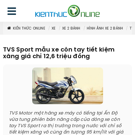
KIẾN THỨC ONLINE
XE
XE 2 BÁNH
HÌNH ẢNH XE 2 BÁNH
TV
TVS Sport mẫu xe côn tay tiết kiệm
xăng giá chỉ 12,6 triệu đồng
TVS Motor một hãng xe máy có tiếng tại Ấn Độ
vừa tung phiên bản nâng cấp của dòng xe côn
tay TVS Sport ra thị trường trong nước với chỉ số
tiết kiệm xăng vô cùng ấn tượng 95 km/lít với giá