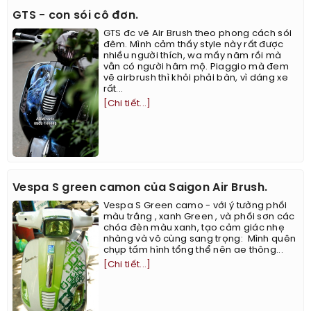
GTS - con sói cô đơn.
GTS đc vẽ Air Brush theo phong cách sói
đêm. Mình cảm thấy style này rất được
nhiều người thích, wa mấy năm rồi mà
vẫn có người hâm mộ. Piaggio mà đem
vẽ airbrush thì khỏi phải bàn, vì dáng xe
rất...
[Chi tiết...]
Vespa S green camon của Saigon Air Brush.
Vespa S Green camo - với ý tưởng phối
màu trắng , xanh Green , và phối sơn các
chóa đèn màu xanh, tạo cảm giác nhẹ
nhàng và vô cùng sang trọng: ​​​​ ​Mình quên
chụp tấm hình tổng thể nên ae thông...
[Chi tiết...]