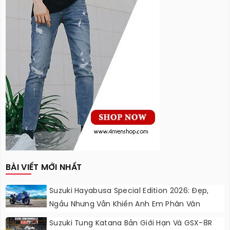
BÀI VIẾT MỚI NHẤT
Suzuki Hayabusa Special Edition 2026: Đẹp,
Ngầu Nhưng Vẫn Khiến Anh Em Phân Vân
Suzuki Tung Katana Bản Giới Hạn Và GSX-8R