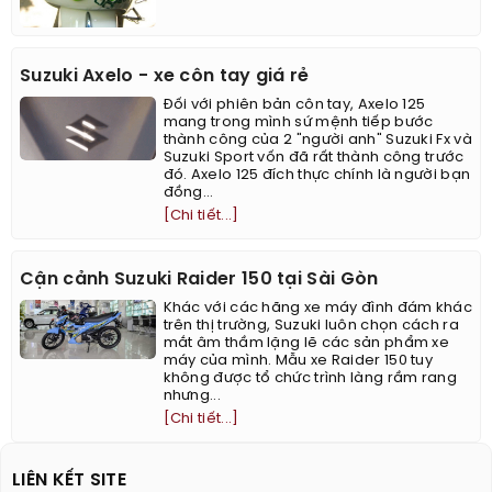
Suzuki Axelo - xe côn tay giá rẻ
Đối với phiên bản côn tay, Axelo 125
mang trong mình sứ mệnh tiếp bước
thành công của 2 "người anh" Suzuki Fx và
Suzuki Sport vốn đã rất thành công trước
đó. Axelo 125 đích thực chính là người bạn
đồng...
[Chi tiết...]
Cận cảnh Suzuki Raider 150 tại Sài Gòn
Khác với các hãng xe máy đình đám khác
trên thị trường, Suzuki luôn chọn cách ra
mắt âm thầm lặng lẽ các sản phẩm xe
máy của mình. Mẫu xe Raider 150 tuy
không được tổ chức trình làng rầm rang
nhưng...
[Chi tiết...]
LIÊN KẾT SITE