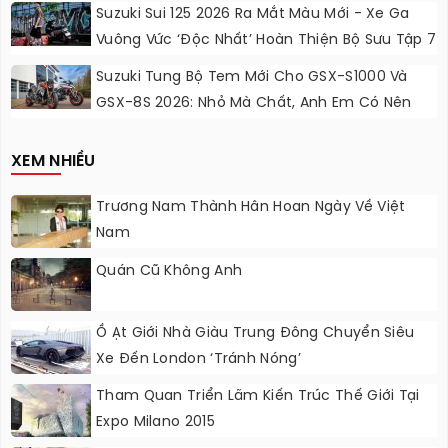
Lực Ngọt Ngào
Suzuki Sui 125 2026 Ra Mắt Màu Mới - Xe Ga
Vuông Vức ‘độc Nhất’ Hoàn Thiện Bộ Sưu Tập 7
Sắc Cầu Vồng
Suzuki Tung Bộ Tem Mới Cho GSX-S1000 Và
GSX-8S 2026: Nhỏ Mà Chất, Anh Em Có Nên
Nâng Cấp?
XEM NHIỀU
Trương Nam Thành Hân Hoan Ngày Về Việt
Nam
Quán Cũ Không Anh
Ồ Ạt Giới Nhà Giàu Trung Đông Chuyển Siêu
Xe Đến London ‘tránh Nóng’
Tham Quan Triển Lãm Kiến Trúc Thế Giới Tại
Expo Milano 2015