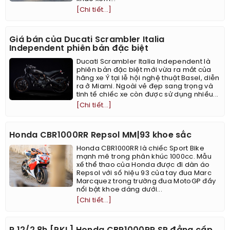
[Chi tiết...]
Giá bán của Ducati Scrambler Italia
Independent phiên bản đặc biệt
Ducati Scrambler Italia Independent là
phiên bản đặc biệt mới vừa ra mắt của
hãng xe Ý tại lễ hội nghệ thuật Basel, diễn
ra ở Miami. Ngoài vẻ đẹp sang trọng và
tinh tế chiếc xe còn được sử dụng nhiều...
[Chi tiết...]
Honda CBR1000RR Repsol MM|93 khoe sắc
Honda CBR1000RR là chiếc Sport Bike
mạnh mẽ trong phân khúc 1000cc. Mẫu
xế thể thao của Honda được đi dàn áo
Repsol với số hiệu 93 của tay đua Marc
Marcquez trong trường đua MotoGP đầy
nổi bật khoe dáng dưới...
[Chi tiết...]