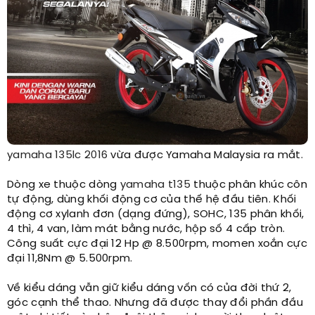
yamaha 135lc 2016
vừa được Yamaha Malaysia ra mắt.​
Dòng xe thuộc dòng
yamaha t135
thuộc phân khúc côn
tự động, dùng khối động cơ của thế hệ đầu tiên. Khối
động cơ xylanh đơn (dạng đứng), SOHC, 135 phân khối,
4 thì, 4 van, làm mát bằng nước, hộp số 4 cấp tròn.
Công suất cực đại 12 Hp @ 8.500rpm, momen xoắn cực
đại 11,8Nm @ 5.500rpm.
Về kiểu dáng vẫn giữ kiểu dáng vốn có của đời thứ 2,
góc cạnh thể thao. Nhưng đã được thay đổi phần đầu