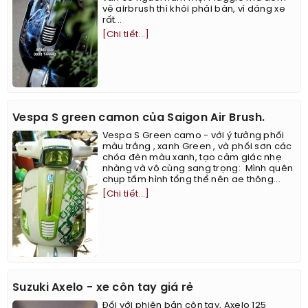
vẽ airbrush thì khỏi phải bàn, vì dáng xe
rất...
[Chi tiết...]
Vespa S green camon của Saigon Air Brush.
Vespa S Green camo - với ý tưởng phối
màu trắng , xanh Green , và phối sơn các
chóa đèn màu xanh, tạo cảm giác nhẹ
nhàng và vô cùng sang trọng: ​​​​ ​Mình quên
chụp tấm hình tổng thể nên ae thông...
[Chi tiết...]
Suzuki Axelo - xe côn tay giá rẻ
Đối với phiên bản côn tay, Axelo 125