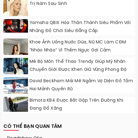
Trị Nám Sau Sinh
Yamaha QBIX Hóa Thân Thành Siêu Phẩm Với
Những Đồ Chơi Siêu Đẳng Cấp
Khoe Ảnh Uống Nước Dừa, Nữ MC Làm CĐM
“nháo Nhào” Vì Thềm Ngực Gợi Cảm
Mê Bộ Môn Thể Thao Trendy Giúp Mỹ Nhân
Chuyển Giới Được Khen Giữ Vững Phong Độ
Nhan Sắc
David Beckham Mải Mê Ngắm Vợ Diện Đồ Tắm
Hai Mảnh Quyến Rũ
Bimota KB4 Được Bắt Gặp Trên Đường Khi
Đang Đổ Xăng
CÓ THỂ BẠN QUAN TÂM