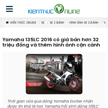
KIẾN THỨC ONLINE
XE
XE 2 BÁNH
HÌNH ẢNH XE 2 BÁNH
YA
Yamaha 135LC 2016 có giá bán hơn 32
triệu đồng và thêm hình ảnh cận cảnh
Thời gian vừa qua dòng Yamaha Exciter nhận
được tin khá là hot. Yamaha hồi sinh dòng 135LC