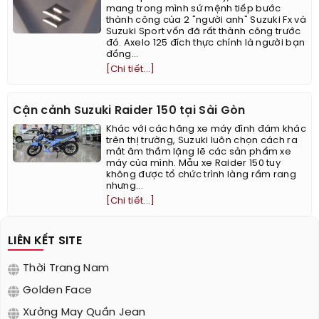
mang trong mình sứ mệnh tiếp bước
thành công của 2 "người anh" Suzuki Fx và
Suzuki Sport vốn đã rất thành công trước
đó. Axelo 125 đích thực chính là người bạn
đồng...
[Chi tiết...]
Cận cảnh Suzuki Raider 150 tại Sài Gòn
Khác với các hãng xe máy đình đám khác
trên thị trường, Suzuki luôn chọn cách ra
mắt âm thầm lặng lẽ các sản phẩm xe
máy của mình. Mẫu xe Raider 150 tuy
không được tổ chức trình làng rầm rang
nhưng...
[Chi tiết...]
LIÊN KẾT SITE
Thời Trang Nam
Golden Face
Xưởng May Quần Jean