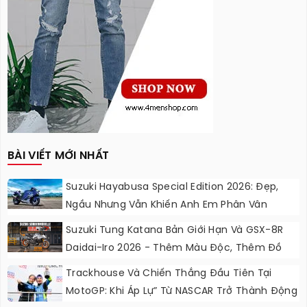
BÀI VIẾT MỚI NHẤT
Suzuki Hayabusa Special Edition 2026: Đẹp,
Ngầu Nhưng Vẫn Khiến Anh Em Phân Vân
Suzuki Tung Katana Bản Giới Hạn Và GSX-8R
Daidai-Iro 2026 - Thêm Màu Độc, Thêm Đồ
Chơi, Thêm Cá Tính
Trackhouse Và Chiến Thắng Đầu Tiên Tại
MotoGP: Khi Áp Lự” Từ NASCAR Trở Thành Động