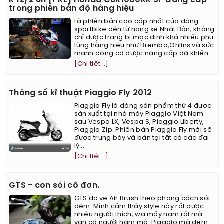
R 12/2 8h [PKL] Honda CBR1000RR SP đẳng cấp
trong phiên bản độ hàng hiệu
Là phiên bản cao cấp nhất của dòng
sportbike đến từ hãng xe Nhật Bản, không
chỉ được trang bị mặc định khá nhiều phụ
tùng hàng hiệu như Brembo,Ohlins và sức
mạnh động cơ được nâng cấp đã khiến...
[Chi tiết...]
Thông số kĩ thuật Piaggio Fly 2012
Piaggio Fly là dòng sản phẩm thứ 4 được
sản xuất tại nhà máy Piaggio Việt Nam
sau Vespa LX, Vespa S, Piaggio Liberty,
Piaggio Zip. Phiên bản Piaggio Fly mới sẽ
được trưng bày và bán tại tất cả các đại
lý...
[Chi tiết...]
GTS - con sói cô đơn.
GTS đc vẽ Air Brush theo phong cách sói
đêm. Mình cảm thấy style này rất được
nhiều người thích, wa mấy năm rồi mà
vẫn có người hâm mộ. Piaggio mà đem