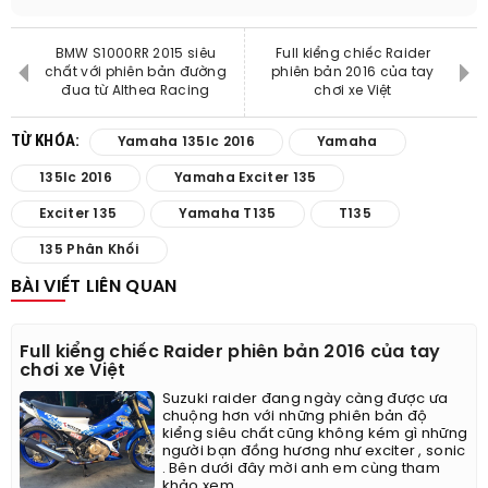
BMW S1000RR 2015 siêu
Full kiểng chiếc Raider
chất với phiên bản đường
phiên bản 2016 của tay
đua từ Althea Racing
chơi xe Việt
TỪ KHÓA:
Yamaha 135lc 2016
Yamaha
135lc 2016
Yamaha Exciter 135
Exciter 135
Yamaha T135
T135
135 Phân Khối
BÀI VIẾT LIÊN QUAN
Full kiểng chiếc Raider phiên bản 2016 của tay
chơi xe Việt
Suzuki raider đang ngày càng được ưa
chuộng hơn với những phiên bản độ
kiểng siêu chất cũng không kém gì những
người bạn đồng hương như exciter , sonic
. Bên dưới đây mời anh em cùng tham
khảo xem...