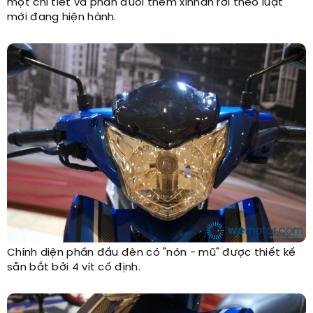
một chi tiết và phân đuôi thêm xinhan rời theo luật
mới đang hiện hành.
Chính diện phần đầu đèn có "nón - mũ" được thiết kế
sẵn bắt bởi 4 vít cố định.