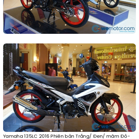
Yamaha 135LC 2016 Phiên bản Trắng/ Đen/ mâm Đỏ-