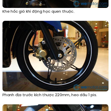
Khe hốc gió khí động học quen thuộc.
Phanh địa trước kích thược 220mm, heo dầu 1 pis.