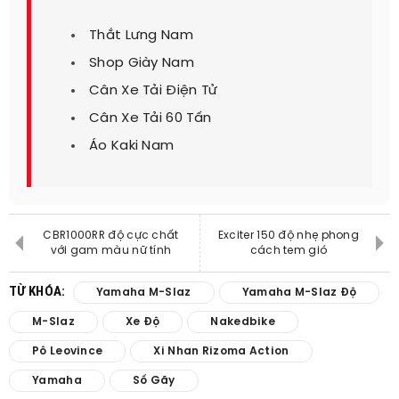
Thắt Lưng Nam
Shop Giày Nam
Cân Xe Tải Điện Tử
Cân Xe Tải 60 Tấn
Áo Kaki Nam
CBR1000RR độ cực chất
Exciter 150 độ nhẹ phong
với gam màu nữ tính
cách tem gió
TỪ KHÓA:
Yamaha M-Slaz
Yamaha M-Slaz Độ
M-Slaz
Xe Độ
Nakedbike
Pô Leovince
Xi Nhan Rizoma Action
Yamaha
Số Gãy