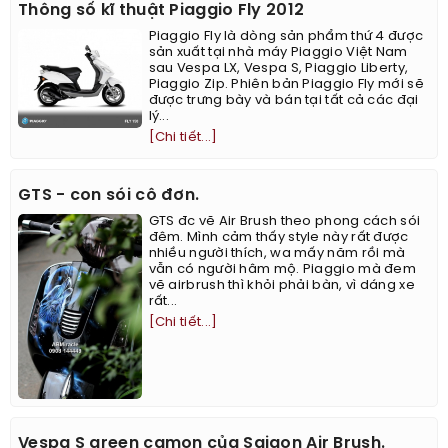
Thông số kĩ thuật Piaggio Fly 2012
Piaggio Fly là dòng sản phẩm thứ 4 được
sản xuất tại nhà máy Piaggio Việt Nam
sau Vespa LX, Vespa S, Piaggio Liberty,
Piaggio Zip. Phiên bản Piaggio Fly mới sẽ
được trưng bày và bán tại tất cả các đại
lý...
[Chi tiết...]
GTS - con sói cô đơn.
GTS đc vẽ Air Brush theo phong cách sói
đêm. Mình cảm thấy style này rất được
nhiều người thích, wa mấy năm rồi mà
vẫn có người hâm mộ. Piaggio mà đem
vẽ airbrush thì khỏi phải bàn, vì dáng xe
rất...
[Chi tiết...]
Vespa S green camon của Saigon Air Brush.