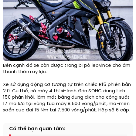
Bên cạnh đó xe còn được trang bị
pô leovince
cho âm
thanh thêm uy lực.
Xe sử dụng động cơ tương tự trên chiếc R15 phiên bản
2.0. Cụ thể, cỗ máy 4 thì xi-lanh đơn SOHC dung tích
150 phân khối, làm mát bằng dung dịch cho công suất
17 mã lực tại vòng tua máy 8.500 vòng/phút, mô-men
xoắn cực đại 15 Nm tại 7.500 vòng/phút. Hộp số 6 cấp.​
Có thể bạn quan tâm: