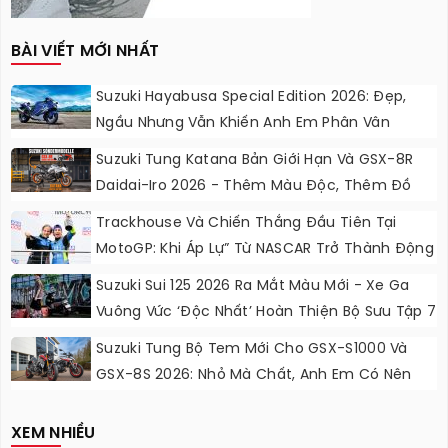
BÀI VIẾT MỚI NHẤT
Suzuki Hayabusa Special Edition 2026: Đẹp,
Ngầu Nhưng Vẫn Khiến Anh Em Phân Vân
Suzuki Tung Katana Bản Giới Hạn Và GSX-8R
Daidai-Iro 2026 - Thêm Màu Độc, Thêm Đồ
Chơi, Thêm Cá Tính
Trackhouse Và Chiến Thắng Đầu Tiên Tại
MotoGP: Khi Áp Lự” Từ NASCAR Trở Thành Động
Lực Ngọt Ngào
Suzuki Sui 125 2026 Ra Mắt Màu Mới - Xe Ga
Vuông Vức ‘độc Nhất’ Hoàn Thiện Bộ Sưu Tập 7
Sắc Cầu Vồng
Suzuki Tung Bộ Tem Mới Cho GSX-S1000 Và
GSX-8S 2026: Nhỏ Mà Chất, Anh Em Có Nên
Nâng Cấp?
XEM NHIỀU