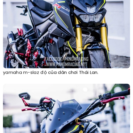
yamaha m-slaz độ
của dân chơi Thái Lan.