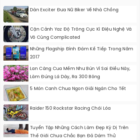
Dàn Exciter Đưa Nữ Biker Về Nhà Chồng
Cận Cảnh Yaz Độ Trông Cực Kì Điệu Nghệ Và
Vô Cùng Complicated
Những Flagship Đình Đám Kế Tiếp Trong Năm
2017
Lan Càng Cua Mềm Như Bún Vì Sai Điều Này,
Làm Đúng Lá Dày, Ra 300 Bông
5 Món Canh Chua Ngon Giải Ngán Cho Tết
Raider 150 Rockstar Racing Chói Lóa
Tuyển Tập Những Cách Làm Đẹp Kỳ Dị Trên
Thế Giới Chưa Chắc Bạn Đã Dám Thử