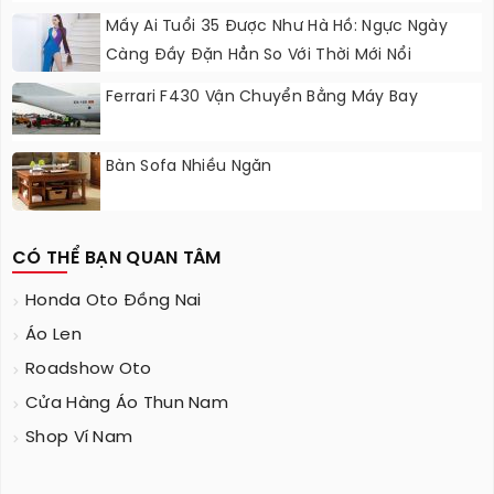
Mấy Ai Tuổi 35 Được Như Hà Hồ: Ngực Ngày
Càng Đầy Đặn Hẳn So Với Thời Mới Nổi
Ferrari F430 Vận Chuyển Bằng Máy Bay
Bàn Sofa Nhiều Ngăn
CÓ THỂ BẠN QUAN TÂM
Honda Oto Đồng Nai
Áo Len
Roadshow Oto
Cửa Hàng Áo Thun Nam
Shop Ví Nam