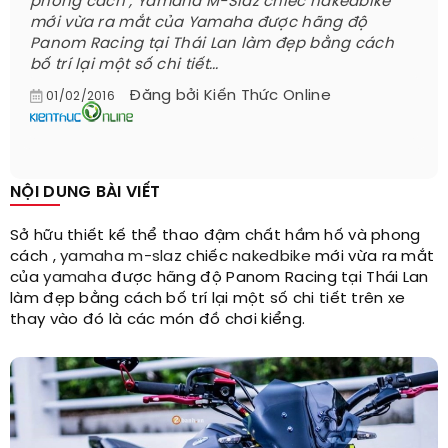
phong cách , Yamaha M-Slaz chiếc nakedbike
mới vừa ra mắt của Yamaha được hãng độ
Panom Racing tại Thái Lan làm đẹp bằng cách
bố trí lại một số chi tiết...
Đăng bởi
Kiến Thức Online
01/02/2016
NỘI DUNG BÀI VIẾT
Sở hữu thiết kế thể thao đậm chất hầm hố và phong
cách ,
yamaha m-slaz
chiếc
nakedbike
mới vừa ra mắt
của
yamaha
được hãng độ Panom Racing tại Thái Lan
làm đẹp bằng cách bố trí lại một số chi tiết trên xe
thay vào đó là các món đồ chơi kiểng.