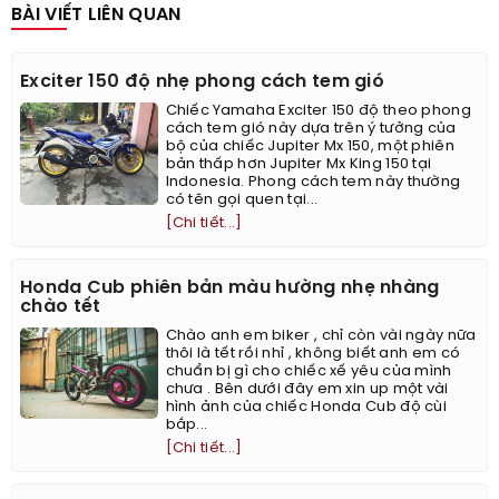
BÀI VIẾT LIÊN QUAN
Exciter 150 độ nhẹ phong cách tem gió
Chiếc Yamaha Exciter 150 độ theo phong
cách tem gió này dựa trên ý tưởng của
bộ của chiếc Jupiter Mx 150, một phiên
bản thấp hơn Jupiter Mx King 150 tại
Indonesia. Phong cách tem này thường
có tên gọi quen tại...
[Chi tiết...]
Honda Cub phiên bản màu hường nhẹ nhàng
chào tết
Chào anh em biker , chỉ còn vài ngày nữa
thôi là tết rồi nhỉ , không biết anh em có
chuẩn bị gì cho chiếc xế yêu của mình
chưa . Bên dưới đây em xin up một vài
hình ảnh của chiếc Honda Cub độ cùi
bắp...
[Chi tiết...]