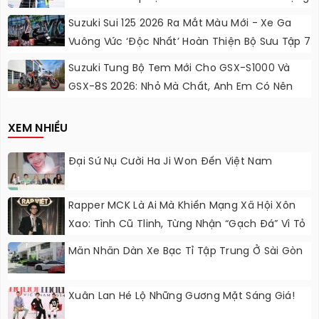
Lực Ngọt Ngào
Suzuki Sui 125 2026 Ra Mắt Màu Mới - Xe Ga
Vuông Vức ‘độc Nhất’ Hoàn Thiện Bộ Sưu Tập 7
Sắc Cầu Vồng
Suzuki Tung Bộ Tem Mới Cho GSX-S1000 Và
GSX-8S 2026: Nhỏ Mà Chất, Anh Em Có Nên
Nâng Cấp?
XEM NHIỀU
Đại Sứ Nụ Cười Ha Ji Won Đến Việt Nam
Rapper MCK Là Ai Mà Khiến Mạng Xã Hội Xôn
Xao: Tình Cũ Tlinh, Từng Nhận “gạch Đá” Vì Tỏ
Thái Độ Với Trường Giang
Mãn Nhãn Dàn Xe Bạc Tỉ Tập Trung Ở Sài Gòn
Xuân Lan Hé Lộ Những Gương Mặt Sáng Giá!