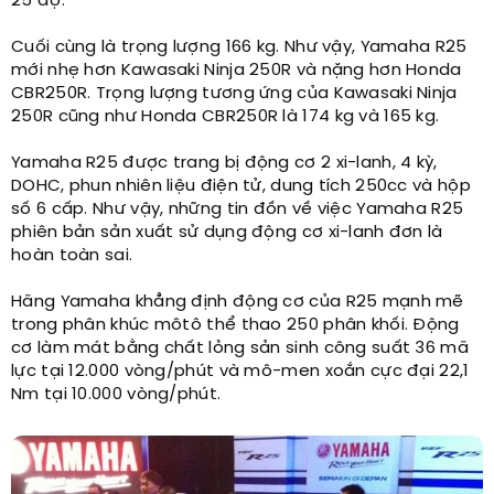
25 độ.
Cuối cùng là trọng lượng 166 kg. Như vậy, Yamaha R25
mới nhẹ hơn Kawasaki Ninja 250R và nặng hơn Honda
CBR250R. Trọng lượng tương ứng của Kawasaki Ninja
250R cũng như Honda CBR250R là 174 kg và 165 kg.
Yamaha R25 được trang bị động cơ 2 xi-lanh, 4 kỳ,
DOHC, phun nhiên liệu điện tử, dung tích 250cc và hộp
số 6 cấp. Như vậy, những tin đồn về việc Yamaha R25
phiên bản sản xuất sử dụng động cơ xi-lanh đơn là
hoàn toàn sai.
Hãng Yamaha khẳng định động cơ của R25 mạnh mẽ
trong phân khúc môtô thể thao 250 phân khối. Động
cơ làm mát bằng chất lỏng sản sinh công suất 36 mã
lực tại 12.000 vòng/phút và mô-men xoắn cực đại 22,1
Nm tại 10.000 vòng/phút.