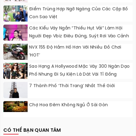
Điểm Trùng Hợp Ngỡ Ngàng Của Các Cặp Bố
Con Sao Việt
Các Kiểu Váy Ngắn “thiếu Hụt Vải” Làm Hội
Người Đẹp Vbiz Điêu Đứng, Suýt Rơi Vào Cảnh
Nguy Hiểm
NVX 155 Độ Hầm Hố Hơn Với Nhiều Đồ Chơi
‘HOT’
Sao Hạng A Hollywood Mặc Váy 300 Ngàn Dạo
Phố Nhưng Đi Sự Kiện Là Dát Vài Tỉ Đồng
7 Thành Phố ‘thời Trang’ Nhất Thế Giới
Chợ Hoa Đêm Không Ngủ Ở Sài Gòn
CÓ THỂ BẠN QUAN TÂM