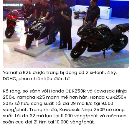
Yamaha R25 được trang bị động cơ 2 xi-lanh, 4 kỳ,
DOHC, phun nhiên liệu điện tử​
Rõ ràng, so sánh với Honda CBR250R và Kawasaki Ninja
250R, Yamaha R25 mạnh mẽ hơn hẳn. Honda CBR250R
2015 sở hữu công suất tối đa 29 mã lực tại 9.000
vòng/phút. Trong khi đó, Kawasaki Ninja 250R có công
suất tối đa 32 mã lực tại 11.000 vòng/phút và mô-men
xoắn cực đại 21 Nm tại 10.000 vòng/phút.