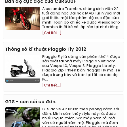
Bản độ cực độc của CBR600F
Alessandro Trombin, chàng sinh viên 22
tuổi đang học Đại học IAAD Turin vừa mới
giới thiệu một tác phẩm độ cực độc của
mình. Toàn bộ chiếc xe được Alessandro
Trombin thiết kế và lắp ráp tại nhà riêng...
[Chi tiết...]
Thông số kĩ thuật Piaggio Fly 2012
Piaggio Fly là dòng sản phẩm thứ 4 được
sản xuất tại nhà máy Piaggio Việt Nam
sau Vespa LX, Vespa S, Piaggio Liberty,
Piaggio Zip. Phiên bản Piaggio Fly mới sẽ
được trưng bày và bán tại tất cả các đại
lý...
[Chi tiết...]
GTS - con sói cô đơn.
GTS đc vẽ Air Brush theo phong cách sói
đêm. Mình cảm thấy style này rất được
nhiều người thích, wa mấy năm rồi mà
vẫn có người hâm mộ. Piaggio mà đem