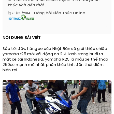
là mẫu xe thể thao 250cc mạnh mẽ nhất phân
khúc tính đến thời...
Đăng bởi
Kiến Thức Online
20/05/2014
NỘI DUNG BÀI VIẾT
Sắp tới đây, hãng xe của Nhật Bản sẽ giới thiệu chiếc
yamaha r25
mới với động cơ
2 xi-lanh
trong buổi ra
mắt xe tại Indonesia.
yamaha
R25 là mẫu xe thể thao
250cc
mạnh mẽ nhất phân khúc tính đến thời điểm
hiện tại.