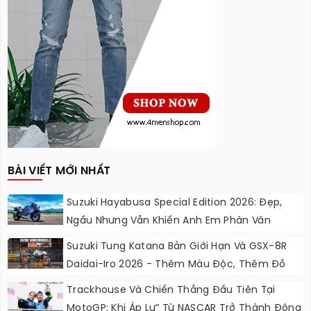
BÀI VIẾT MỚI NHẤT
Suzuki Hayabusa Special Edition 2026: Đẹp,
Ngầu Nhưng Vẫn Khiến Anh Em Phân Vân
Suzuki Tung Katana Bản Giới Hạn Và GSX-8R
Daidai-Iro 2026 - Thêm Màu Độc, Thêm Đồ
Chơi, Thêm Cá Tính
Trackhouse Và Chiến Thắng Đầu Tiên Tại
MotoGP: Khi Áp Lự” Từ NASCAR Trở Thành Động