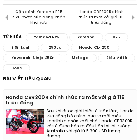
Cận cảnh Yamaha R25
Honda CBR300R chính
siêu môtô của dòng phân
thức ra mắt với giá 115
khối vừa
triệu đồng
TỪ KHÓA:
Yamaha R25
Yamaha
R25
2 Xi-Lanh
250cc
Honda Cbr250r
Kawasaki Ninja 250r
Motogp
Siêu Môtô
Dohc
BÀI VIẾT LIÊN QUAN
Honda CBR300R chính thức ra mắt với giá 115
triệu đồng
Sau khi được giới thiệu ở triễn lãm, Honda
vừa công bố chính thức ra mắt mẫu
sportbike phân khối nhỏ Honda CBR300R
và sẽ được bán ra đầu tiên tại thị trường
Australia với giá từ 5.300 USD tương
đương...