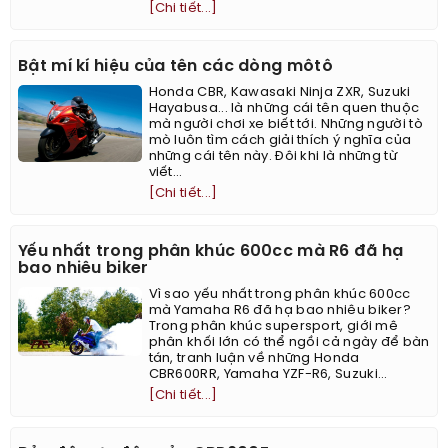
[Chi tiết...]
Bật mí kí hiệu của tên các dòng môtô
Honda CBR, Kawasaki Ninja ZXR, Suzuki
Hayabusa... là những cái tên quen thuộc
mà người chơi xe biết tới. Những người tò
mò luôn tìm cách giải thích ý nghĩa của
những cái tên này. Đôi khi là những từ
viết...
[Chi tiết...]
Yếu nhất trong phân khúc 600cc mà R6 đã hạ
bao nhiêu biker
Vì sao yếu nhất trong phân khúc 600cc
mà Yamaha R6 đã hạ bao nhiêu biker?
Trong phân khúc supersport, giới mê
phân khối lớn có thể ngồi cả ngày để bàn
tán, tranh luận về những Honda
CBR600RR, Yamaha YZF-R6, Suzuki...
[Chi tiết...]