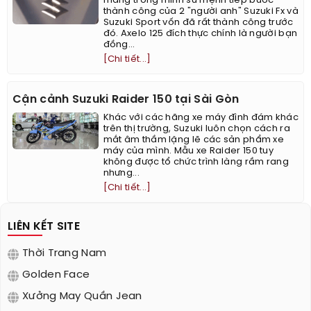
mang trong mình sứ mệnh tiếp bước
thành công của 2 "người anh" Suzuki Fx và
Suzuki Sport vốn đã rất thành công trước
đó. Axelo 125 đích thực chính là người bạn
đồng...
[Chi tiết...]
Cận cảnh Suzuki Raider 150 tại Sài Gòn
Khác với các hãng xe máy đình đám khác
trên thị trường, Suzuki luôn chọn cách ra
mắt âm thầm lặng lẽ các sản phẩm xe
máy của mình. Mẫu xe Raider 150 tuy
không được tổ chức trình làng rầm rang
nhưng...
[Chi tiết...]
LIÊN KẾT SITE
Thời Trang Nam
Golden Face
Xưởng May Quần Jean