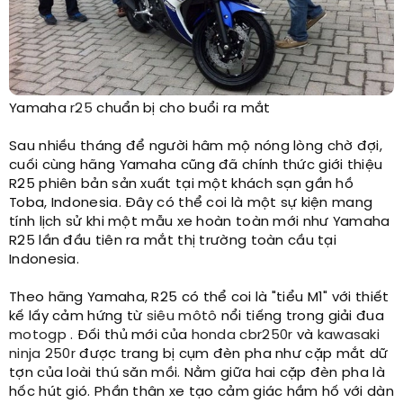
Yamaha
r25
chuẩn bị cho buổi ra mắt ​
Sau nhiều tháng để người hâm mộ nóng lòng chờ đợi,
cuối cùng hãng Yamaha cũng đã chính thức giới thiệu
R25 phiên bản sản xuất tại một khách sạn gần hồ
Toba, Indonesia. Đây có thể coi là một sự kiện mang
tính lịch sử khi một mẫu xe hoàn toàn mới như Yamaha
R25 lần đầu tiên ra mắt thị trường toàn cầu tại
Indonesia.
Theo hãng Yamaha, R25 có thể coi là "tiểu M1" với thiết
kế lấy cảm hứng từ
siêu môtô
nổi tiếng trong giải đua
motogp
. Đối thủ mới của
honda cbr250r
và
kawasaki
ninja 250r
được trang bị cụm đèn pha như cặp mắt dữ
tợn của loài thú săn mồi. Nằm giữa hai cặp đèn pha là
hốc hút gió. Phần thân xe tạo cảm giác hầm hố với dàn