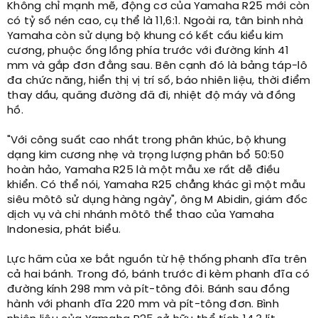
Không chỉ mạnh mẽ, động cơ của Yamaha R25 mới còn
có tỷ số nén cao, cụ thể là 11,6:1. Ngoài ra, tân binh nhà
Yamaha còn sử dụng bộ khung có kết cấu kiểu kim
cương, phuộc ống lồng phía trước với đường kính 41
mm và gắp đơn đằng sau. Bên cạnh đó là bảng táp-lô
đa chức năng, hiển thị vị trí số, báo nhiên liệu, thời điểm
thay dầu, quãng đường đã đi, nhiệt độ máy và đồng
hồ.
"Với công suất cao nhất trong phân khúc, bộ khung
dạng kim cương nhẹ và trọng lượng phân bổ 50:50
hoàn hảo, Yamaha R25 là một mẫu xe rất dễ điều
khiển. Có thể nói, Yamaha R25 chẳng khác gì một mẫu
siêu môtô sử dụng hàng ngày", ông M Abidin, giám đốc
dịch vụ và chi nhánh môtô thể thao của Yamaha
Indonesia, phát biểu.
Lực hãm của xe bắt nguồn từ hệ thống phanh đĩa trên
cả hai bánh. Trong đó, bánh trước đi kèm phanh đĩa có
đường kính 298 mm và pít-tông đôi. Bánh sau đồng
hành với phanh đĩa 220 mm và pít-tông đơn. Bình