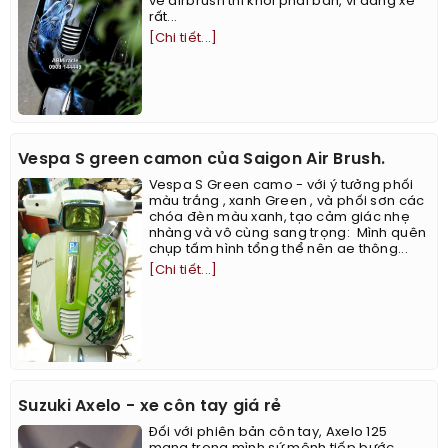
vẽ airbrush thì khỏi phải bàn, vì dáng xe
rất...
[Chi tiết...]
Vespa S green camon của Saigon Air Brush.
Vespa S Green camo - với ý tưởng phối
màu trắng , xanh Green , và phối sơn các
chóa đèn màu xanh, tạo cảm giác nhẹ
nhàng và vô cùng sang trọng: ​​​​ ​Mình quên
chụp tấm hình tổng thể nên ae thông...
[Chi tiết...]
Suzuki Axelo - xe côn tay giá rẻ
Đối với phiên bản côn tay, Axelo 125