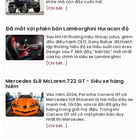
khỏe mà còn đầy cuốn hút.
[Chi tiết...]
Đã mắt với phiên bản Lamborghini Huracan độ
Sau khi rời thương hiệu Group Lotus, giám
đốc điều hành CEO, Dany Bahar đã thành
lập thương hiệu độ xe hiệu suất cao Ares
Design của Ý. Mới đây, “kiệt tác” mới nhất
của họ chính là siêu xe Lamborghini...
[Chi tiết...]
Mercedes SLR McLaren 722 GT - Siêu xe hàng
hiếm
Vào năm 2004, Porsche Carrera GT và
Mercedes SLR McLaren là hai mẫu siêu xe
mạnh mẽ, tối tân, vừa ra đời đã gây ấn
tượng trong giới mộ điệu. Trong khi
Carrera GT chỉ có một phiên bản duy
nhất thì Mercedes...
[Chi tiết...]