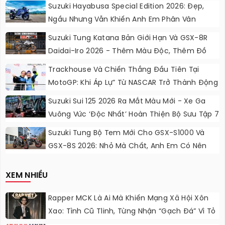
Suzuki Hayabusa Special Edition 2026: Đẹp,
Ngầu Nhưng Vẫn Khiến Anh Em Phân Vân
Suzuki Tung Katana Bản Giới Hạn Và GSX-8R
Daidai-Iro 2026 - Thêm Màu Độc, Thêm Đồ
Chơi, Thêm Cá Tính
Trackhouse Và Chiến Thắng Đầu Tiên Tại
MotoGP: Khi Áp Lự” Từ NASCAR Trở Thành Động
Lực Ngọt Ngào
Suzuki Sui 125 2026 Ra Mắt Màu Mới - Xe Ga
Vuông Vức ‘độc Nhất’ Hoàn Thiện Bộ Sưu Tập 7
Sắc Cầu Vồng
Suzuki Tung Bộ Tem Mới Cho GSX-S1000 Và
GSX-8S 2026: Nhỏ Mà Chất, Anh Em Có Nên
Nâng Cấp?
XEM NHIỀU
Rapper MCK Là Ai Mà Khiến Mạng Xã Hội Xôn
Xao: Tình Cũ Tlinh, Từng Nhận “gạch Đá” Vì Tỏ
Thái Độ Với Trường Giang