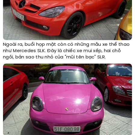
Ngoài ra, buổi họp mặt còn có những mẫu xe thể thao
như Mercedes SLK. Đây là chiếc xe mui xếp, hai chỗ
ngồi, bản sao thu nhỏ của "mũi tên bạc" SLR.