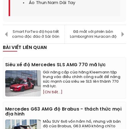
Áo Thun Nam Dài Tay
Smart ForTwo độ họa tiết
Đã mắt với phiên bản
camo độc đáo ở Sài Gòn
Lamborghini Huracan độ
BÀI VIẾT LIÊN QUAN
Siêu xế độ Mercedes SLS AMG 770 mã lực
Gói nâng cấp của hãng Kleemann tập
trung vào điều chỉnh công suất để nâng
sức mạnh của siêu xe SLS lên thành 770
mã lực.
[Chi tiết...]
Mercedes G63 AMG độ Brabus - thách thức mọi
địa hình
Mẫu SUV 6x6 vốn hầm hố, nhưng với bản
độ của Brabus, G63 AMG không chỉ to