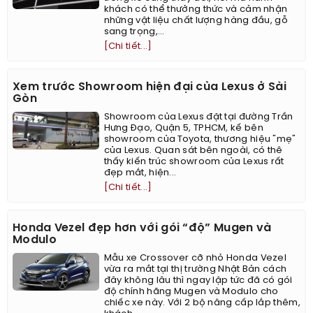
khách có thể thưởng thức và cảm nhận
những vật liệu chất lượng hàng đầu, gỗ
sang trọng,...
[Chi tiết...]
Xem trước Showroom hiện đại của Lexus ở Sài
Gòn
Showroom của Lexus đặt tại đường Trần
Hưng Đạo, Quận 5, TPHCM, kế bên
showroom của Toyota, thương hiệu "mẹ"
của Lexus. Quan sát bên ngoài, có thê
thấy kiến trúc showroom của Lexus rất
đẹp mắt, hiện...
[Chi tiết...]
Honda Vezel đẹp hơn với gói “độ” Mugen và
Modulo
Mẫu xe Crossover cỡ nhỏ Honda Vezel
vừa ra mắt tại thị trường Nhật Bản cách
đây không lâu thì ngay lập tức đã có gói
độ chính hãng Mugen và Modulo cho
chiếc xe này. Với 2 bộ nâng cấp lắp thêm,