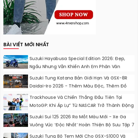
BÀI VIẾT MỚI NHẤT
Suzuki Hayabusa Special Edition 2026: Đẹp,
Ngầu Nhưng Vẫn Khiến Anh Em Phân Vân
Suzuki Tung Katana Bản Giới Hạn Và GSX-8R
Daidai-Iro 2026 - Thêm Màu Độc, Thêm Đồ
Chơi, Thêm Cá Tính
Trackhouse Và Chiến Thắng Đầu Tiên Tại
MotoGP: Khi Áp Lự” Từ NASCAR Trở Thành Động
Lực Ngọt Ngào
Suzuki Sui 125 2026 Ra Mắt Màu Mới - Xe Ga
Vuông Vức ‘độc Nhất’ Hoàn Thiện Bộ Sưu Tập 7
Sắc Cầu Vồng
Suzuki Tung Bộ Tem Mới Cho GSX-S1000 Và