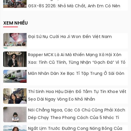
GSX-8S 2026: Nhỏ Mà Chất, Anh Em Có Nên
Nâng Cấp?
XEM NHIỀU
Đại Sứ Nụ Cười Ha Ji Won Đến Việt Nam
Rapper MCK Là Ai Mà Khiến Mạng Xã Hội Xôn
Xao: Tình Cũ Tlinh, Từng Nhận “gạch Đá” Vì Tỏ
Thái Độ Với Trường Giang
Mãn Nhãn Dàn Xe Bạc Tỉ Tập Trung Ở Sài Gòn
Thí Sinh Hoa Hậu Diện Đồ Tắm Tự Tin Khoe Vết
Sẹo Dài Ngay Vòng Eo Nhỏ Nhắn
Nói Chẳng Ngoa, Các Cô Chú Cũng Phải Xách
Dép Chạy Theo Phong Cách Của 5 Nhóc Tì
Này
Ngất Lịm Trước Đường Cong Nóng Bỏng Của