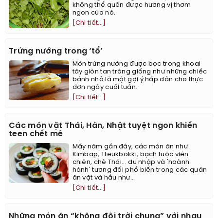
không thể quên được hương vị thơm
ngon của nó.
[Chi tiết...]
Trứng nướng trong ‘tổ’
Món trứng nướng được bọc trong khoai
tây giòn tan trông giống như những chiếc
bánh nhỏ là một gợi ý hấp dẫn cho thực
đơn ngày cuối tuần.
[Chi tiết...]
Các món vặt Thái, Hàn, Nhật tuyệt ngon khiến
teen chết mê
Mấy năm gần đây, các món ăn như
Kimbap, Tteukbokki, bạch tuộc viên
chiên, chè Thái... du nhập và 'hoành
hành' tương đối phổ biến trong các quán
ăn vặt và hầu như...
[Chi tiết...]
Những món ăn “không đội trời chung” với nhau