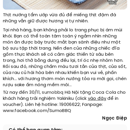
Thịt nướng tẩm ướp vừa đủ để miếng thịt đậm đà
những vẫn giữ được hương vị tự nhiên.
Tại nhà hàng, bạn không phải lo trang phục bị ám mùi
khói. Bạn có thể toàn tâm toàn ý ngắm nhìn những
món ăn được bày trước mắt bạn sành điệu như một
bộ sưu tập thời trang. Nền đen của những chiếc đĩa
gốm thực khách sẽ có cảm giác thiền từ sâu bên
trong, hơi thở bỗng dưng đều lại, trí óc nhẹ nhõm hơn.
Rồi sau đó, những chấm màu tươi tắn của thịt, của sốt,
của rau củ hài hòa bên nhau khiến bạn vui vẻ, phấn
khích… với hương thơm món nướng tỏa ra mời gọi, chén
rượu sake ấm nóng mềm môi…
Từ nay đến 30/11,
sumobbq
Hà Nội tặng Coca Cola cho
khách hàng trải nghiệm Yakiniku (click
vào đây
để in
voucher). Liên hệ hotline: 19006622; Fanpage:
www.facebook.com/SumoBBQ
Ngọc Điệp