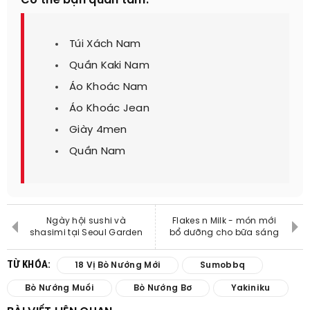
Có thể bạn quan tâm:
Túi Xách Nam
Quần Kaki Nam
Áo Khoác Nam
Áo Khoác Jean
Giày 4men
Quần Nam
Ngày hội sushi và
Flakes n Milk - món mới
shasimi tại Seoul Garden
bổ dưỡng cho bữa sáng
TỪ KHÓA:
18 Vị Bò Nướng Mới
Sumobbq
Bò Nướng Muối
Bò Nướng Bơ
Yakiniku