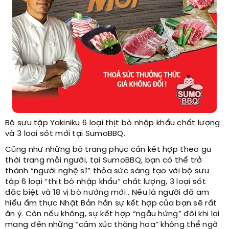
Bộ sưu tập Yakiniku 6 loại thịt bò nhập khẩu chất lượng
và 3 loại sốt mới tại SumoBBQ.
Cũng như những bộ trang phục cần kết hợp theo gu
thời trang mỗi người, tại SumoBBQ, bạn có thể trở
thành “người nghệ sĩ” thỏa sức sáng tạo với bộ sưu
tập 6 loại “thịt bò nhập khẩu” chất lượng, 3 loại sốt
đặc biệt và
18 vị bò nướng mới
. Nếu là người đã am
hiểu ẩm thực Nhật Bản hẳn sự kết hợp của bạn sẽ rất
ăn ý. Còn nếu không, sự kết hợp “ngẫu hứng” đôi khi lại
mang đến những “cảm xúc thăng hoa” không thể ngờ