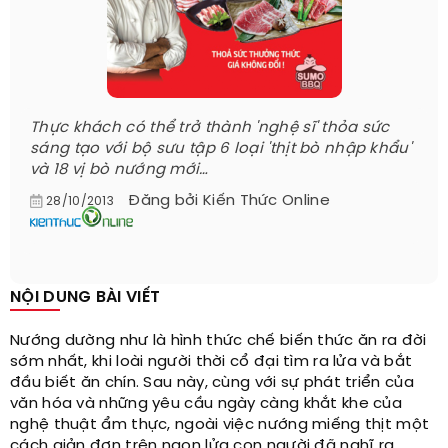
Thực khách có thể trở thành 'nghệ sĩ' thỏa sức
sáng tạo với bộ sưu tập 6 loại 'thịt bò nhập khẩu'
và 18 vị bò nướng mới…
Đăng bởi
Kiến Thức Online
28/10/2013
NỘI DUNG BÀI VIẾT
Nướng dường như là hình thức chế biến thức ăn ra đời
sớm nhất, khi loài người thời cổ đại tìm ra lửa và bắt
đầu biết ăn chín. Sau này, cùng với sự phát triển của
văn hóa và những yêu cầu ngày càng khắt khe của
nghệ thuật ẩm thực, ngoài việc nướng miếng thịt một
cách giản đơn trên ngọn lửa con người đã nghĩ ra