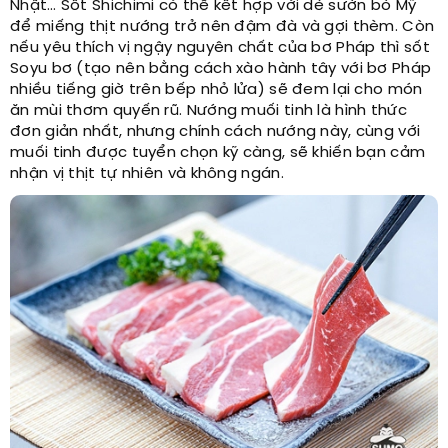
Nhật… Sốt Shichimi có thể kết hợp với dẻ sườn bò Mỹ
để miếng thịt nướng trở nên đậm đà và gợi thèm. Còn
nếu yêu thích vị ngậy nguyên chất của bơ Pháp thì sốt
Soyu bơ (tạo nên bằng cách xào hành tây với bơ Pháp
nhiều tiếng giờ trên bếp nhỏ lửa) sẽ đem lại cho món
ăn mùi thơm quyến rũ. Nướng muối tinh là hình thức
đơn giản nhất, nhưng chính cách nướng này, cùng với
muối tinh được tuyển chọn kỹ càng, sẽ khiến bạn cảm
nhận vị thịt tự nhiên và không ngán.