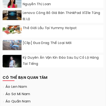
Nguyễn Thị Loan
Lenovo Công Bố Giá Bán ThinkPad X131e Từng
Bị Lộ
Thế Giới Lẩu Tại Yummy Hotpot
[Clip] Đua Drag Thể Loại Mới
Kỳ Duyên Ăn Vận Kín Đáo Sau Sự Cố Lộ Hàng
Tai Tiếng
CÓ THỂ BẠN QUAN TÂM
Áo Len Nam
Áo Sơ Mi Nam
Áo Quần Nam