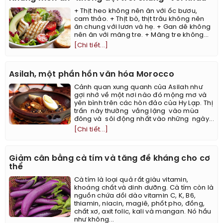
+ Thịt heo không nên ăn với ốc bươu,
cam thảo. + Thịt bò, thịt trâu không nên
ăn chung với lươn và hẹ. + Gan dê không
nên ăn với măng tre. + Măng tre không...
[Chi tiết...]
Asilah, một phần hồn văn hóa Morocco
Cảnh quan xung quanh của Asilah như
gợi nhớ về một nơi nào đó mộng mơ và
yên bình trên các hòn đảo của Hy Lạp. Thị
trấn này thường vắng lặng vào mùa
đông và sôi động nhất vào những ngày...
[Chi tiết...]
Giảm cân bằng cà tím và tăng đề kháng cho cơ
thể
Cà tím là loại quả rất giàu vitamin,
khoáng chất và dinh dưỡng. Cà tím còn là
nguồn chứa dồi dào vitamin C, K, B6,
thiamin, niacin, magiê, phốt pho, đồng,
chất xơ, axit folic, kali và mangan. Nó hầu
như không...