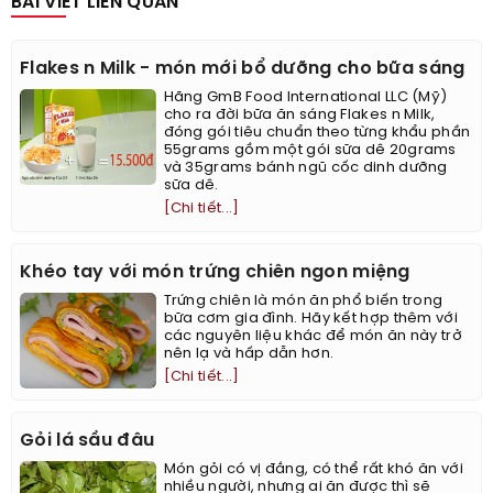
BÀI VIẾT LIÊN QUAN
Flakes n Milk - món mới bổ dưỡng cho bữa sáng
Hãng GmB Food International LLC (Mỹ)
cho ra đời bữa ăn sáng Flakes n Milk,
đóng gói tiêu chuẩn theo từng khẩu phần
55grams gồm một gói sữa dê 20grams
và 35grams bánh ngũ cốc dinh dưỡng
sữa dê.
[Chi tiết...]
Khéo tay với món trứng chiên ngon miệng
Trứng chiên là món ăn phổ biến trong
bữa cơm gia đình. Hãy kết hợp thêm với
các nguyên liệu khác để món ăn này trở
nên lạ và hấp dẫn hơn.
[Chi tiết...]
Gỏi lá sầu đâu
Món gỏi có vị đắng, có thể rất khó ăn với
nhiều người, nhưng ai ăn được thì sẽ