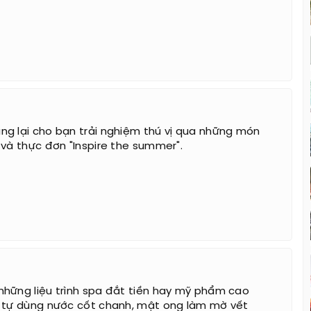
g lại cho bạn trải nghiệm thú vị qua những món
 và thực đơn "Inspire the summer".
hững liệu trình spa đắt tiền hay mỹ phẩm cao
ể tự dùng nước cốt chanh, mật ong làm mờ vết