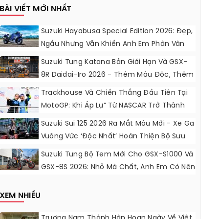
BÀI VIẾT MỚI NHẤT
Suzuki Hayabusa Special Edition 2026: Đẹp,
Ngầu Nhưng Vẫn Khiến Anh Em Phân Vân
Suzuki Tung Katana Bản Giới Hạn Và GSX-
8R Daidai-Iro 2026 - Thêm Màu Độc, Thêm
Đồ Chơi, Thêm Cá Tính
Trackhouse Và Chiến Thắng Đầu Tiên Tại
MotoGP: Khi Áp Lự” Từ NASCAR Trở Thành
Động Lực Ngọt Ngào
Suzuki Sui 125 2026 Ra Mắt Màu Mới - Xe Ga
Vuông Vức ‘độc Nhất’ Hoàn Thiện Bộ Sưu
Tập 7 Sắc Cầu Vồng
Suzuki Tung Bộ Tem Mới Cho GSX-S1000 Và
GSX-8S 2026: Nhỏ Mà Chất, Anh Em Có Nên
Nâng Cấp?
XEM NHIỀU
Trương Nam Thành Hân Hoan Ngày Về Việt