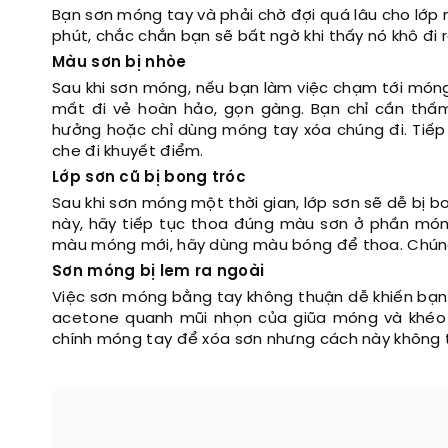
Bạn sơn móng tay và phải chờ đợi quá lâu cho lớp
phút, chắc chắn bạn sẽ bất ngờ khi thấy nó khô đi 
Màu sơn bị nhòe
Sau khi sơn móng, nếu bạn làm việc chạm tới móng
mất đi vẻ hoàn hảo, gọn gàng. Bạn chỉ cần thấ
hưởng hoặc chỉ dùng móng tay xóa chúng đi. Tiếp
che đi khuyết điểm.
Lớp sơn cũ bị bong tróc
Sau khi sơn móng một thời gian, lớp sơn sẽ dễ bị b
này, hãy tiếp tục thoa đúng màu sơn ở phần món
màu móng mới, hãy dùng màu bóng để thoa. Chúng 
Sơn móng bị lem ra ngoài
Việc sơn móng bằng tay không thuận dễ khiến bạn
acetone quanh mũi nhọn của giũa móng và khéo lé
chính móng tay để xóa sơn nhưng cách này không tr