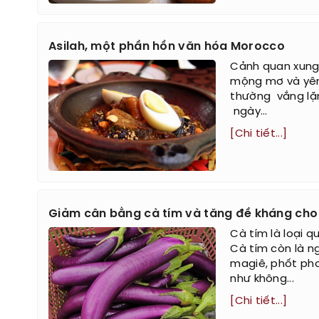
Asilah, một phần hồn văn hóa Morocco
Cảnh quan xung 
mộng mơ và yên 
thường vắng lặ
ngày...
[Chi tiết...]
Giảm cân bằng cà tím và tăng đề kháng cho
Cà tím là loại q
Cà tím còn là ng
magiê, phốt pho,
như không...
[Chi tiết...]