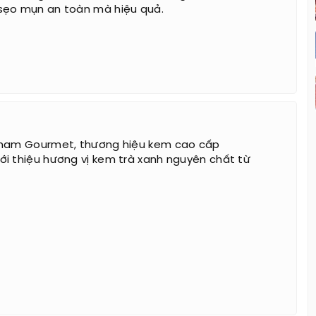
sẹo mụn an toàn mà hiệu quả.
nnam Gourmet, thương hiệu kem cao cấp
i thiệu hương vị kem trà xanh nguyên chất từ