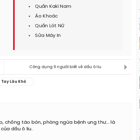
Quần Kaki Nam
Áo Khoác
Quần Lót Nữ
Sửa Máy In
Công dụng ít người biết về dầu ô liu
 Tay Lâu Khô
p, chống táo bón, phòng ngừa bệnh ung thư... là
của dầu ô liu.