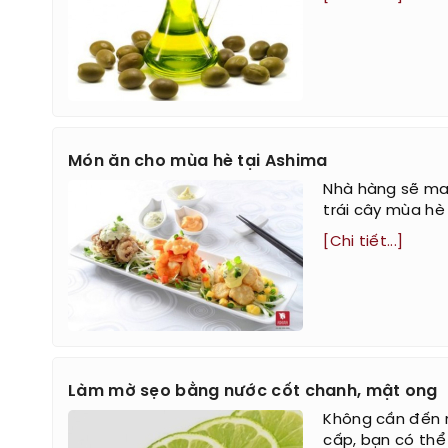
Món ăn cho mùa hè tại Ashima
Nhà hàng sẽ man
trái cây mùa hè
[Chi tiết...]
Làm mờ sẹo bằng nước cốt chanh, mật ong
Không cần đến n
cấp, bạn có th