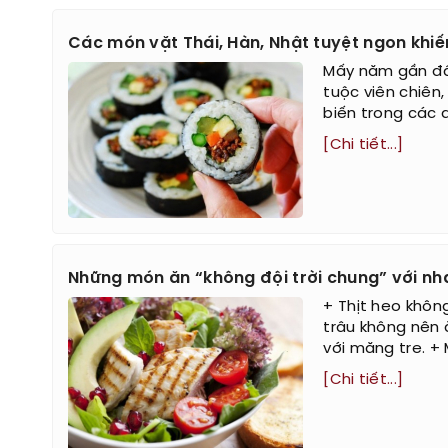
Các món vặt Thái, Hàn, Nhật tuyệt ngon khiế
Mấy năm gần đâ
tuộc viên chiên,
biến trong các q
[Chi tiết...]
Những món ăn “không đội trời chung” với nh
+ Thịt heo không
trâu không nên 
với măng tre. + 
[Chi tiết...]