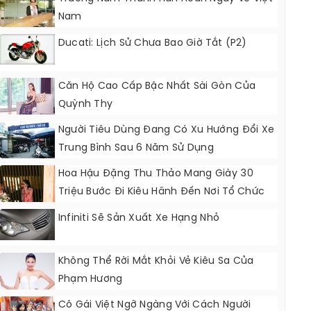
Nam
Ducati: Lịch Sử Chưa Bao Giờ Tắt (P2)
Căn Hộ Cao Cấp Bậc Nhất Sài Gòn Của
Quỳnh Thy
Người Tiêu Dùng Đang Có Xu Hướng Đổi Xe
Trung Bình Sau 6 Năm Sử Dụng
Hoa Hậu Đặng Thu Thảo Mang Giày 30
Triệu Bước Đi Kiêu Hãnh Đến Nơi Tổ Chức
Tiệc Cưới
Infiniti Sẽ Sản Xuất Xe Hạng Nhỏ
Không Thể Rời Mắt Khỏi Vẻ Kiêu Sa Của
Phạm Hương
Cô Gái Việt Ngỡ Ngàng Với Cách Người