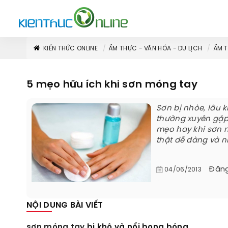
KIẾN THỨC ONLINE
ẨM THỰC - VĂN HÓA - DU LỊCH
ẨM 
5 mẹo hữu ích khi sơn móng tay
Sơn bị nhòe, lâu 
thường xuyên gặp 
mẹo hay khi sơn m
thật dễ dàng và 
Đăng
04/06/2013
NỘI DUNG BÀI VIẾT
sơn móng tay
bị khô và nổi bong bóng