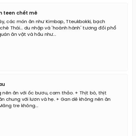
n teen chết mê
y, các món ăn như Kimbap, Tteukbokki, bạch
 chè Thái... du nhập và 'hoành hành' tương đối phổ
uán ăn vặt và hầu như...
au
 nên ăn với ốc bươu, cam thảo. + Thịt bò, thịt
ăn chung với lươn và hẹ. + Gan dê không nên ăn
Măng tre không...