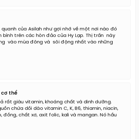
quanh của Asilah như gợi nhớ về một nơi nào đó
bình trên các hòn đảo của Hy Lạp. Thị trấn này
ng vào mùa đông và sôi động nhất vào những
 cơ thể
uả rất giàu vitamin, khoáng chất và dinh dưỡng.
uồn chứa dồi dào vitamin C, K, B6, thiamin, niacin,
 đồng, chất xơ, axit folic, kali và mangan. Nó hầu