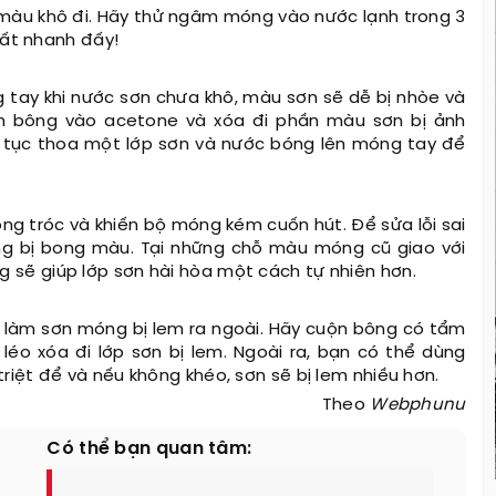
 màu khô đi. Hãy thử ngâm móng vào nước lạnh trong 3
rất nhanh đấy!
 tay khi nước sơn chưa khô, màu sơn sẽ dễ bị nhòe và
m bông vào acetone và xóa đi phần màu sơn bị ảnh
 tục thoa một lớp sơn và nước bóng lên móng tay để
ong tróc và khiến bộ móng kém cuốn hút. Để sửa lỗi sai
g bị bong màu. Tại những chỗ màu móng cũ giao với
sẽ giúp lớp sơn hài hòa một cách tự nhiên hơn.
 làm sơn móng bị lem ra ngoài. Hãy cuộn bông có tẩm
o xóa đi lớp sơn bị lem. Ngoài ra, bạn có thể dùng
iệt để và nếu không khéo, sơn sẽ bị lem nhiều hơn.
Theo
Webphunu
Có thể bạn quan tâm: