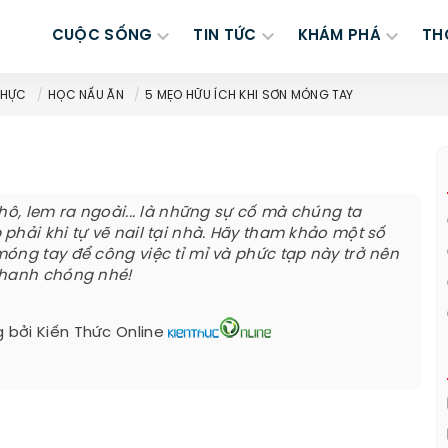
CUỘC SỐNG
TIN TỨC
KHÁM PHÁ
TH
THỰC
HỌC NẤU ĂN
5 MẸO HỮU ÍCH KHI SƠN MÓNG TAY
khô, lem ra ngoài... là những sự cố mà chúng ta
phải khi tự vẽ nail tại nhà. Hãy tham khảo một số
óng tay để công việc tỉ mỉ và phức tạp này trở nên
nhanh chóng nhé!
 bởi
Kiến Thức Online