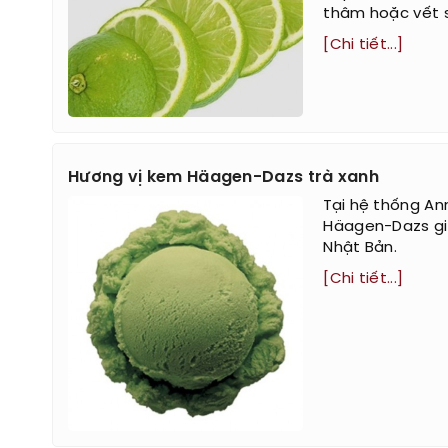
thâm hoặc vết 
[Chi tiết...]
Hương vị kem Häagen-Dazs trà xanh
Tại hệ thống A
Häagen-Dazs giớ
Nhật Bản.
[Chi tiết...]