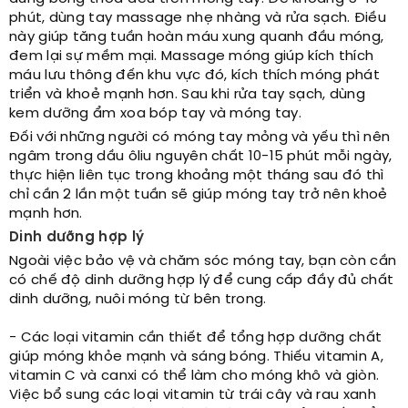
phút, dùng tay massage nhẹ nhàng và rửa sạch. Điều
này giúp tăng tuần hoàn máu xung quanh đầu móng,
đem lại sự mềm mại. Massage móng giúp kích thích
máu lưu thông đến khu vực đó, kích thích móng phát
triển và khoẻ mạnh hơn. Sau khi rửa tay sạch, dùng
kem dưỡng ẩm xoa bóp tay và móng tay.
Đối với những người có móng tay mỏng và yếu thì nên
ngâm trong dầu ôliu nguyên chất 10-15 phút mỗi ngày,
thực hiện liên tục trong khoảng một tháng sau đó thì
chỉ cần 2 lần một tuần sẽ giúp móng tay trở nên khoẻ
mạnh hơn.
Dinh dưỡng hợp lý
Ngoài việc bảo vệ và chăm sóc móng tay, bạn còn cần
có chế độ dinh dưỡng hợp lý để cung cấp đầy đủ chất
dinh dưỡng, nuôi móng từ bên trong.
- Các loại vitamin cần thiết để tổng hợp dưỡng chất
giúp móng khỏe mạnh và sáng bóng. Thiếu vitamin A,
vitamin C và canxi có thể làm cho móng khô và giòn.
Việc bổ sung các loại vitamin từ trái cây và rau xanh