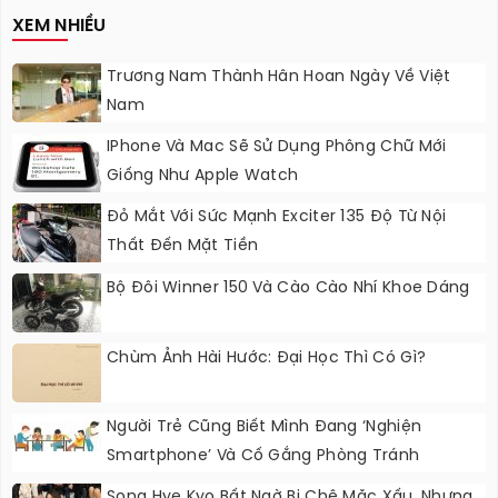
XEM NHIỀU
Trương Nam Thành Hân Hoan Ngày Về Việt
Nam
IPhone Và Mac Sẽ Sử Dụng Phông Chữ Mới
Giống Như Apple Watch
Đỏ Mắt Với Sức Mạnh Exciter 135 Độ Từ Nội
Thất Đến Mặt Tiền
Bộ Đôi Winner 150 Và Cào Cào Nhí Khoe Dáng
Chùm Ảnh Hài Hước: Đại Học Thì Có Gì?
Người Trẻ Cũng Biết Mình Đang ‘nghiện
Smartphone’ Và Cố Gắng Phòng Tránh
Song Hye Kyo Bất Ngờ Bị Chê Mặc Xấu, Nhưng