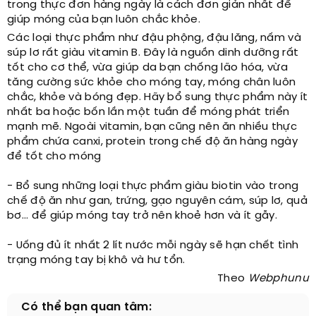
trong thực đơn hàng ngày là cách đơn giản nhất để
giúp móng của bạn luôn chắc khỏe.
Các loại thực phẩm như đậu phộng, đậu lăng, nấm và
súp lơ rất giàu vitamin B. Đây là nguồn dinh dưỡng rất
tốt cho cơ thể, vừa giúp da bạn chống lão hóa, vừa
tăng cường sức khỏe cho móng tay, móng chân luôn
chắc, khỏe và bóng đẹp. Hãy bổ sung thực phẩm này ít
nhất ba hoặc bốn lần một tuần để móng phát triển
mạnh mẽ. Ngoài vitamin, bạn cũng nên ăn nhiều thực
phẩm chứa canxi, protein trong chế độ ăn hàng ngày
để tốt cho móng
- Bổ sung những loại thực phẩm giàu biotin vào trong
chế độ ăn như gan, trứng, gạo nguyên cám, súp lơ, quả
bơ... để giúp móng tay trở nên khoẻ hơn và ít gẫy.
- Uống đủ ít nhất 2 lít nước mỗi ngày sẽ hạn chết tình
trạng móng tay bị khô và hư tổn.
Theo
Webphunu
Có thể bạn quan tâm: