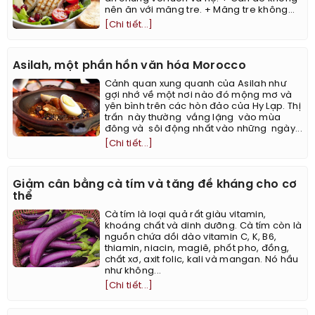
nên ăn với măng tre. + Măng tre không...
[Chi tiết...]
Asilah, một phần hồn văn hóa Morocco
Cảnh quan xung quanh của Asilah như
gợi nhớ về một nơi nào đó mộng mơ và
yên bình trên các hòn đảo của Hy Lạp. Thị
trấn này thường vắng lặng vào mùa
đông và sôi động nhất vào những ngày...
[Chi tiết...]
Giảm cân bằng cà tím và tăng đề kháng cho cơ
thể
Cà tím là loại quả rất giàu vitamin,
khoáng chất và dinh dưỡng. Cà tím còn là
nguồn chứa dồi dào vitamin C, K, B6,
thiamin, niacin, magiê, phốt pho, đồng,
chất xơ, axit folic, kali và mangan. Nó hầu
như không...
[Chi tiết...]