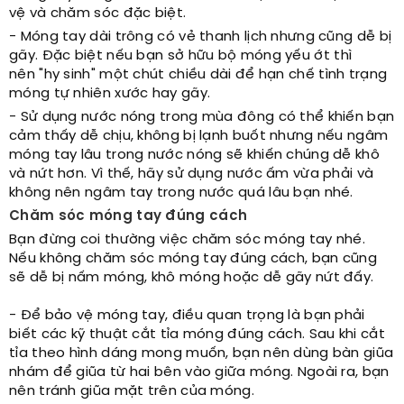
vệ và chăm sóc đặc biệt.
- Móng tay dài trông có vẻ thanh lịch nhưng cũng dễ bị
gãy. Đ
ặc biệt nếu bạn sở hữu bộ móng yếu ớt thì
nên
"hy sinh" một chút chiều dài để hạn chế tình trạng
móng tự nhiên xước hay gãy.
- Sử dụng nước nóng trong mùa đông có thể khiến bạn
cảm thấy dễ chịu, không bị lạnh buốt nhưng nếu ngâm
móng tay lâu trong nước nóng sẽ khiến chúng dễ khô
và nứt hơn. Vì thế, hãy sử dụng nước ấm vừa phải và
không nên ngâm tay trong nước quá lâu bạn nhé.
Chăm sóc móng tay đúng cách
Bạn đừng coi thường việc chăm sóc móng tay nhé.
Nếu không chăm sóc móng tay đúng cách, bạn cũng
sẽ dễ bị nấm móng, khô móng hoặc dễ gãy nứt đấy.
- Để bảo vệ móng tay, điều quan trọng là bạn phải
biết các kỹ thuật cắt tỉa móng đúng cách. Sau khi cắt
tỉa theo hình dáng mong muốn, bạn nên dùng bàn giũa
nhám để giũa từ hai bên vào giữa móng. Ngoài ra, bạn
nên tránh giũa mặt trên của móng.