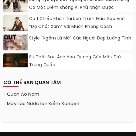
Có Một Điểm Không Ai Phủ Nhận Được
Có 1 Chiếc Khăn Turban Trùm Đầu, Sao Việt
“đọ Chất Xám” Với Muôn Phong Cách
Style “ngắm Là Mê” Của Người Đẹp Lưỡng Tính
Sự Thật Sau Ánh Hào Quang Của Mẫu Trẻ
Trung Quốc
CÓ THỂ BẠN QUAN TÂM
Quan Ao Nam
Máy Lọc Nước Ion Kiềm Kangen