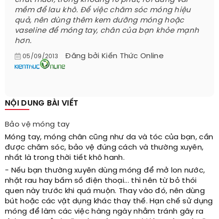
chút muối, trong khoảng 10 phút, rồi dùng vải
mềm để lau khô. Để việc chăm sóc móng hiệu
quả, nên dùng thêm kem dưỡng móng hoặc
vaseline để móng tay, chân của bạn khỏe mạnh
hơn.
Đăng bởi
Kiến Thức Online
05/09/2013
NỘI DUNG BÀI VIẾT
Bảo vệ móng tay
Móng tay, móng chân cũng như da và tóc của bạn, cần
được chăm sóc, bảo vệ đúng cách và thường xuyên,
nhất là trong thời tiết khô hanh.
- Nếu bạn thường xuyên dùng móng để mở lon nước,
nhặt rau hay bấm số điện thoại... thì nên từ bỏ thói
quen này trước khi quá muộn. Thay vào đó, nên dùng
bút hoặc các vật dụng khác thay thế. Hạn chế sử dụng
móng để làm các việc hàng ngày nhằm tránh gây ra