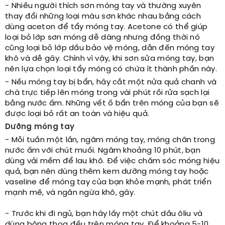
- Nhiều người thích sơn móng tay và thường xuyên
thay đổi những loại màu sơn khác nhau bằng cách
dùng aceton để tẩy móng tay. Acetone có thể giúp
loại bỏ lớp sơn móng dễ dàng nhưng đồng thời nó
cũng loại bỏ lớp dầu bảo vệ móng, dẫn đến móng tay
khô và dễ gãy. Chính vì vậy, khi sơn sửa móng tay, bạn
nên lựa chọn loại tẩy móng có chứa ít thành phần này.
- Nếu móng tay bị bẩn, hãy cắt một nửa quả chanh và
chà trực tiếp lên móng trong vài phút rồi rửa sạch lại
bằng nước ấm. Những vết ố bẩn trên móng của bạn sẽ
được loại bỏ rất an toàn và hiệu quả.
Dưỡng móng tay
- Mỗi tuần một lần, ngâm móng tay, móng chân trong
nước ấm với chút muối. Ngâm khoảng 10 phút, bạn
dùng vải mềm để lau khô. Để việc chăm sóc móng hiệu
quả, bạn nên dùng thêm kem dưỡng móng tay hoặc
vaseline để móng tay của bạn khỏe mạnh, phát triển
mạnh mẽ, và ngăn ngừa khô, gãy.
- Trước khi đi ngủ, bạn hãy lấy một chút dầu ôliu và
dùng bông thoa đều trên móng tay. Để khoảng 5-10