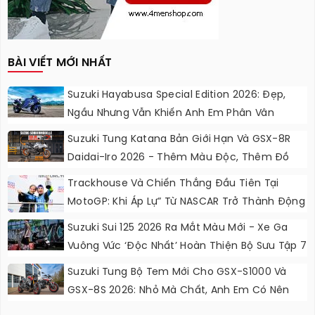
BÀI VIẾT MỚI NHẤT
Suzuki Hayabusa Special Edition 2026: Đẹp,
Ngầu Nhưng Vẫn Khiến Anh Em Phân Vân
Suzuki Tung Katana Bản Giới Hạn Và GSX-8R
Daidai-Iro 2026 - Thêm Màu Độc, Thêm Đồ
Chơi, Thêm Cá Tính
Trackhouse Và Chiến Thắng Đầu Tiên Tại
MotoGP: Khi Áp Lự” Từ NASCAR Trở Thành Động
Lực Ngọt Ngào
Suzuki Sui 125 2026 Ra Mắt Màu Mới - Xe Ga
Vuông Vức ‘độc Nhất’ Hoàn Thiện Bộ Sưu Tập 7
Sắc Cầu Vồng
Suzuki Tung Bộ Tem Mới Cho GSX-S1000 Và
GSX-8S 2026: Nhỏ Mà Chất, Anh Em Có Nên
Nâng Cấp?