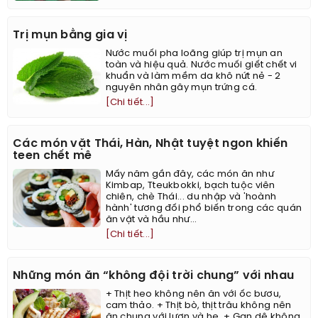
Trị mụn bằng gia vị
Nước muối pha loãng giúp trị mụn an
toàn và hiệu quả. Nước muối giết chết vi
khuẩn và làm mềm da khô nứt nẻ - 2
nguyên nhân gây mụn trứng cá.
[Chi tiết...]
Các món vặt Thái, Hàn, Nhật tuyệt ngon khiến
teen chết mê
Mấy năm gần đây, các món ăn như
Kimbap, Tteukbokki, bạch tuộc viên
chiên, chè Thái... du nhập và 'hoành
hành' tương đối phổ biến trong các quán
ăn vặt và hầu như...
[Chi tiết...]
Những món ăn “không đội trời chung” với nhau
+ Thịt heo không nên ăn với ốc bươu,
cam thảo. + Thịt bò, thịt trâu không nên
ăn chung với lươn và hẹ. + Gan dê không