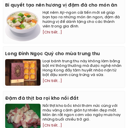
Bí quyết tạo nên hương vị đậm đà cho món ăn
Hạt nêm Aji-ngon cải tiến mới sẽ giúp
bạn tạo ra những món ăn ngon, đậm đà
hương vị để dành tặng cho các thành
viên trong gia đình.
[Chi tiết...]
Long Đình Ngọc Quý cho mùa trung thu
Loại bánh trung thu này không làm bằng
bột mì thông thường mà được nghệ nhân
Hong Kong đầy tâm huyết nhào nặn từ
bột đậu xanh cùng trứng và sữa.
[Chi tiết...]
Đậm đà thịt ba rọi kho nồi đất
Nồi thịt kho bốc khói thơm nức cùng với
màu vàng cánh gián tự nhiên đẹp mắt.
Món ăn rất ngon cơm vào ngày mưa hay
những buổi chiều trở gió.
[Chi tiết...]