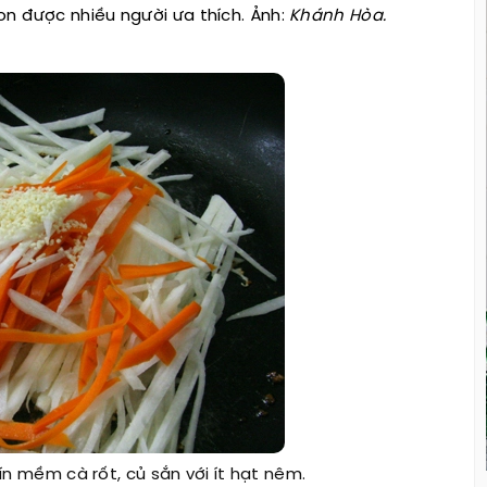
n được nhiều người ưa thích. Ảnh:
Khánh Hòa.
hín mềm cà rốt, củ sắn với ít hạt nêm.