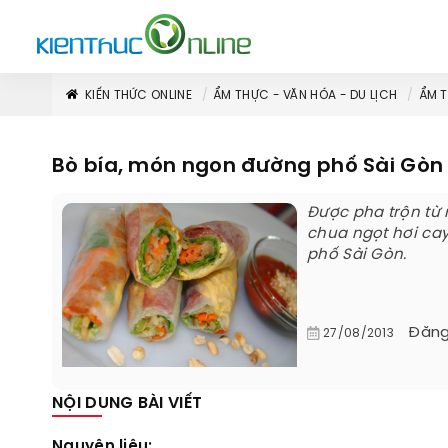
KIẾN THỨC ONLINE
ẨM THỰC - VĂN HÓA - DU LỊCH
ẨM 
Bò bía, món ngon đường phố Sài Gòn
Được pha trộn từ
chua ngọt hơi cay
phố Sài Gòn.
Đăng
27/08/2013
NỘI DUNG BÀI VIẾT
Nguyên liệu: