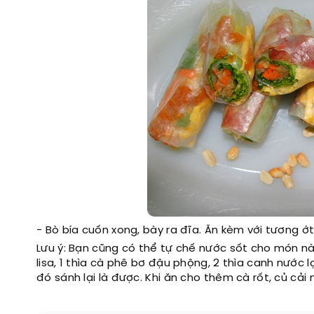
- Bò bía cuốn xong, bày ra đĩa. Ăn kèm với tương 
Lưu ý: Bạn cũng có thể tự chế nước sốt cho món nà
lisa, 1 thìa cà phê bơ đậu phộng, 2 thìa canh nước
đó sánh lại là được. Khi ăn cho thêm cà rốt, củ c