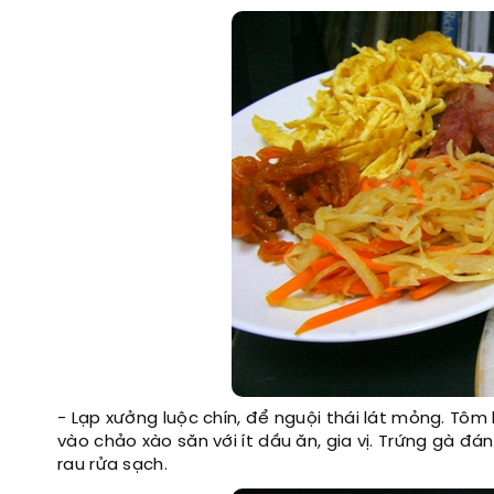
- Lạp xưởng luộc chín, để nguội thái lát mỏng. Tô
vào chảo xào săn với ít dầu ăn, gia vị. Trứng gà đán
rau rửa sạch.