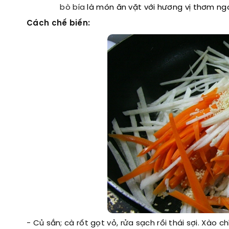
bò bía
là món ăn vặt với hương vị thơm ngo
Cách chế biến:
- Củ sắn; cà rốt gọt vỏ, rửa sạch rồi thái sợi. Xào c