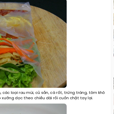
 các loại rau mùi, củ sắn, cà rốt, trứng tráng, tôm khô
p xưởng dọc theo chiều dài rồi cuốn chặt tay lại.