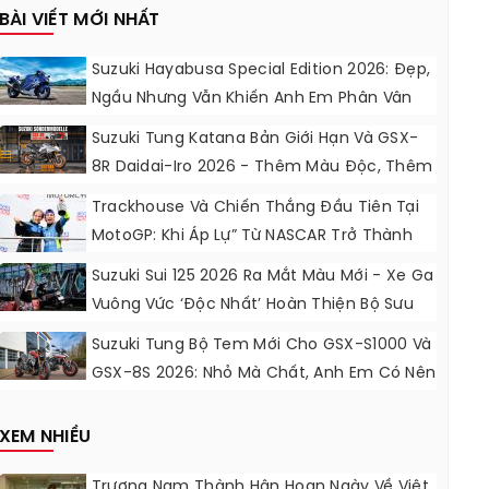
BÀI VIẾT MỚI NHẤT
Suzuki Hayabusa Special Edition 2026: Đẹp,
Ngầu Nhưng Vẫn Khiến Anh Em Phân Vân
Suzuki Tung Katana Bản Giới Hạn Và GSX-
8R Daidai-Iro 2026 - Thêm Màu Độc, Thêm
Đồ Chơi, Thêm Cá Tính
Trackhouse Và Chiến Thắng Đầu Tiên Tại
MotoGP: Khi Áp Lự” Từ NASCAR Trở Thành
Động Lực Ngọt Ngào
Suzuki Sui 125 2026 Ra Mắt Màu Mới - Xe Ga
Vuông Vức ‘độc Nhất’ Hoàn Thiện Bộ Sưu
Tập 7 Sắc Cầu Vồng
Suzuki Tung Bộ Tem Mới Cho GSX-S1000 Và
GSX-8S 2026: Nhỏ Mà Chất, Anh Em Có Nên
Nâng Cấp?
XEM NHIỀU
Trương Nam Thành Hân Hoan Ngày Về Việt