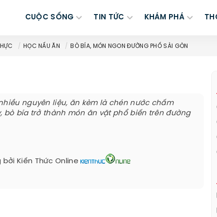
CUỘC SỐNG
TIN TỨC
KHÁM PHÁ
TH
THỰC
HỌC NẤU ĂN
BÒ BÍA, MÓN NGON ĐƯỜNG PHỐ SÀI GÒN
 nhiều nguyên liệu, ăn kèm là chén nước chấm
, bò bía trở thành món ăn vặt phổ biến trên đường
 bởi
Kiến Thức Online