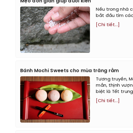
Mẹo đơn giản giúp đuổi kiến
Nếu trong nhà có
bắt đầu tìm cách
[Chi tiết...]
Bánh Mochi Sweets cho mùa trăng rằm
Tương truyền, M
mắn, thịnh vượn
biệt là Tết trung
[Chi tiết...]