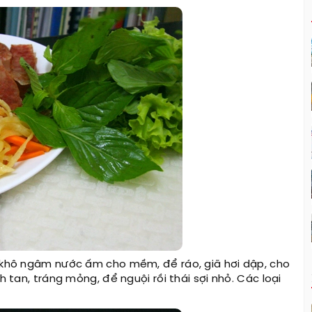
m khô ngâm nước ấm cho mềm, để ráo, giã hơi dập, cho
h tan, tráng mỏng, để nguội rồi thái sợi nhỏ. Các loại