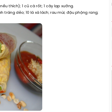
ếu thích); 1 củ cà rốt; 1 cây lạp xưởng.
nh tráng dẻo; 10 lá xà lách; rau mùi; đậu phộng rang;