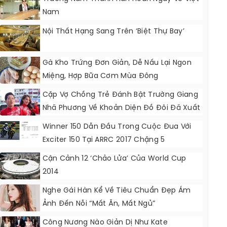
Nam
Nội Thất Hạng Sang Trên ‘biệt Thự Bay’
Gà Kho Trứng Đơn Giản, Dễ Nấu Lại Ngon
Miệng, Hợp Bữa Cơm Mùa Đông
Cặp Vợ Chồng Trẻ Đánh Bật Trường Giang
Nhã Phương Về Khoản Diện Đồ Đôi Đã Xuất
Hiện!
Winner 150 Dẫn Đầu Trong Cuộc Đua Với
Exciter 150 Tại ARRC 2017 Chặng 5
Cận Cảnh 12 ‘chảo Lửa’ Của World Cup
2014
Nghe Gái Hàn Kể Về Tiêu Chuẩn Đẹp Ám
Ảnh Đến Nỗi “mất Ăn, Mất Ngủ”
Công Nương Nào Giản Dị Như Kate