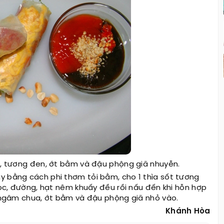
ớt, tương đen, ớt bằm và đậu phộng giã nhuyễn.
y bằng cách phi thơm tỏi bằm, cho 1 thìa sốt tương
 lọc, đường, hạt nêm khuấy đều rồi nấu đến khi hỗn hợp
ải ngâm chua, ớt bằm và đậu phộng giã nhỏ vào.
Khánh Hòa