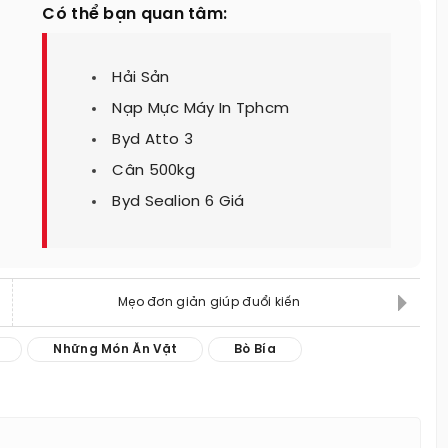
Có thể bạn quan tâm:
Hải Sản
Nạp Mực Máy In Tphcm
Byd Atto 3
Cân 500kg
Byd Sealion 6 Giá
Mẹo đơn giản giúp đuổi kiến
Những Món Ăn Vặt
Bò Bía