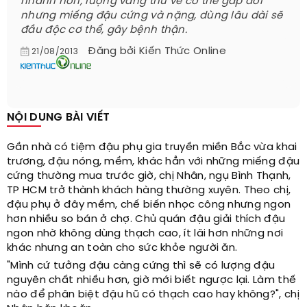
nhanh hơn, lượng váng thu về có thể gấp đôi
nhưng miếng đậu cứng và nặng, dùng lâu dài sẽ
đầu độc cơ thể, gây bệnh thận.
Đăng bởi
Kiến Thức Online
21/08/2013
NỘI DUNG BÀI VIẾT
Gần nhà có tiệm đậu phụ gia truyền miền Bắc vừa khai
trương, đậu nóng, mềm, khác hẳn với những miếng đậu
cứng thường mua trước giờ, chị Nhân, ngụ Bình Thạnh,
TP HCM trở thành khách hàng thường xuyên. Theo chị,
đậu phụ ở đây mềm, chế biến nhọc công nhưng ngon
hơn nhiều so bán ở chợ. Chủ quán đậu giải thích đậu
ngon nhờ không dùng thạch cao, ít lãi hơn những nơi
khác nhưng an toàn cho sức khỏe người ăn.
"Mình cứ tưởng đậu càng cứng thì sẽ có lượng đậu
nguyên chất nhiều hơn, giờ mới biết ngược lại. Làm thế
nào để phân biệt đậu hũ có thạch cao hay không?", chị