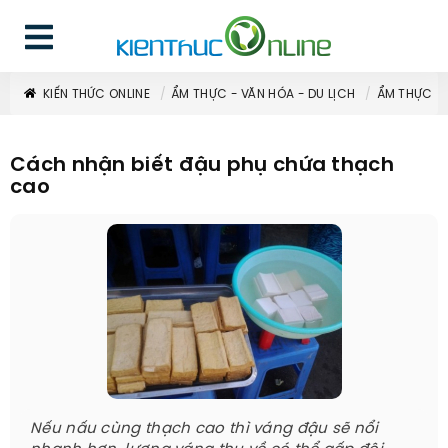
KIẾN THỨC ONLINE
ẨM THỰC - VĂN HÓA - DU LỊCH
ẨM THỰC
Cách nhận biết đậu phụ chứa thạch
cao
Nếu nấu cùng thạch cao thì váng đậu sẽ nổi