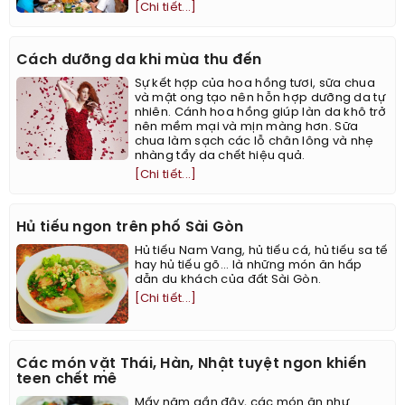
[Chi tiết...]
Cách dưỡng da khi mùa thu đến
Sự kết hợp của hoa hồng tươi, sữa chua
và mật ong tạo nên hỗn hợp dưỡng da tự
nhiên. Cánh hoa hồng giúp làn da khô trở
nên mềm mại và mịn màng hơn. Sữa
chua làm sạch các lỗ chân lông và nhẹ
nhàng tẩy da chết hiệu quả.
[Chi tiết...]
Hủ tiếu ngon trên phố Sài Gòn
Hủ tiếu Nam Vang, hủ tiếu cá, hủ tiếu sa tế
hay hủ tiếu gõ... là những món ăn hấp
dẫn du khách của đất Sài Gòn.
[Chi tiết...]
Các món vặt Thái, Hàn, Nhật tuyệt ngon khiến
teen chết mê
Mấy năm gần đây, các món ăn như