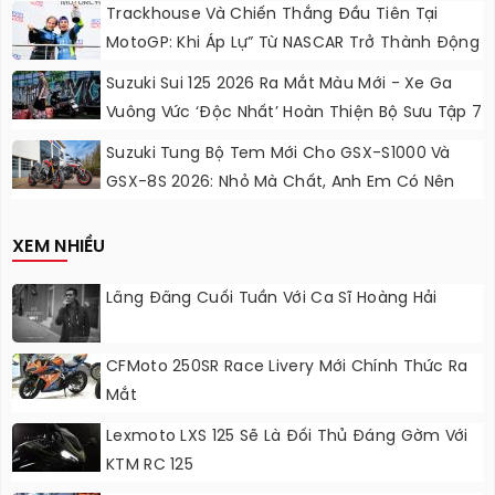
Chơi, Thêm Cá Tính
Trackhouse Và Chiến Thắng Đầu Tiên Tại
MotoGP: Khi Áp Lự” Từ NASCAR Trở Thành Động
Lực Ngọt Ngào
Suzuki Sui 125 2026 Ra Mắt Màu Mới - Xe Ga
Vuông Vức ‘độc Nhất’ Hoàn Thiện Bộ Sưu Tập 7
Sắc Cầu Vồng
Suzuki Tung Bộ Tem Mới Cho GSX-S1000 Và
GSX-8S 2026: Nhỏ Mà Chất, Anh Em Có Nên
Nâng Cấp?
XEM NHIỀU
Lãng Đãng Cuối Tuần Với Ca Sĩ Hoàng Hải
CFMoto 250SR Race Livery Mới Chính Thức Ra
Mắt
Lexmoto LXS 125 Sẽ Là Đối Thủ Đáng Gờm Với
KTM RC 125