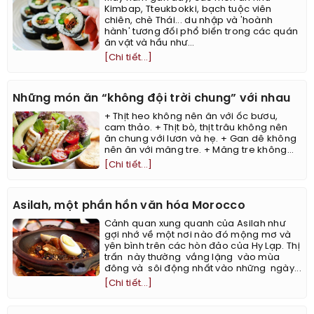
Kimbap, Tteukbokki, bạch tuộc viên
chiên, chè Thái... du nhập và 'hoành
hành' tương đối phổ biến trong các quán
ăn vặt và hầu như...
[Chi tiết...]
Những món ăn “không đội trời chung” với nhau
+ Thịt heo không nên ăn với ốc bươu,
cam thảo. + Thịt bò, thịt trâu không nên
ăn chung với lươn và hẹ. + Gan dê không
nên ăn với măng tre. + Măng tre không...
[Chi tiết...]
Asilah, một phần hồn văn hóa Morocco
Cảnh quan xung quanh của Asilah như
gợi nhớ về một nơi nào đó mộng mơ và
yên bình trên các hòn đảo của Hy Lạp. Thị
trấn này thường vắng lặng vào mùa
đông và sôi động nhất vào những ngày...
[Chi tiết...]