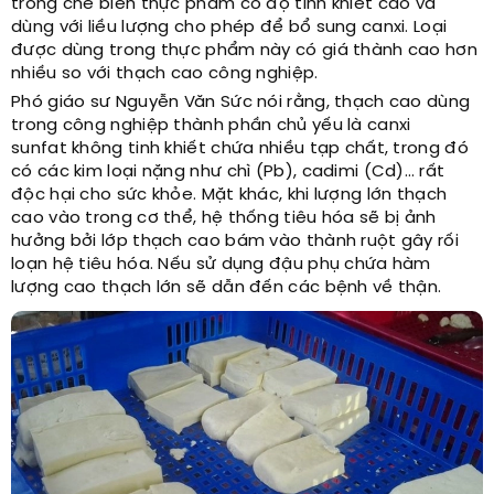
trong chế biến thực phẩm có độ tinh khiết cao và
dùng với liều lượng cho phép để bổ sung canxi. Loại
được dùng trong thực phẩm này có giá thành cao hơn
nhiều so với thạch cao công nghiệp.
Phó giáo sư Nguyễn Văn Sức nói rằng, thạch cao dùng
trong công nghiệp thành phần chủ yếu là canxi
sunfat không tinh khiết chứa nhiều tạp chất, trong đó
có các kim loại nặng như chì (Pb), cadimi (Cd)… rất
độc hại cho sức khỏe. Mặt khác, khi lượng lớn thạch
cao vào trong cơ thể, hệ thống tiêu hóa sẽ bị ảnh
hưởng bởi lớp thạch cao bám vào thành ruột gây rối
loạn hệ tiêu hóa. Nếu sử dụng đậu phụ chứa hàm
lượng cao thạch lớn sẽ dẫn đến các bệnh về thận.