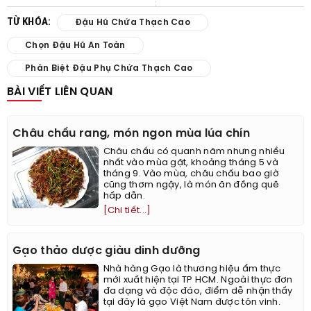
TỪ KHÓA:
Đậu Hũ Chứa Thạch Cao
Chọn Đậu Hũ An Toàn
Phân Biệt Đậu Phụ Chứa Thạch Cao
BÀI VIẾT LIÊN QUAN
Châu chấu rang, món ngon mùa lúa chín
Châu chấu có quanh năm nhưng nhiều
nhất vào mùa gặt, khoảng tháng 5 và
tháng 9. Vào mùa, châu chấu bao giờ
cũng thơm ngậy, là món ăn đồng quê
hấp dẫn.
[Chi tiết...]
Gạo thảo dược giàu dinh dưỡng
Nhà hàng Gạo là thương hiệu ẩm thực
mới xuất hiện tại TP HCM. Ngoài thực đơn
đa dạng và độc đáo, điểm dễ nhận thấy
tại đây là gạo Việt Nam được tôn vinh.