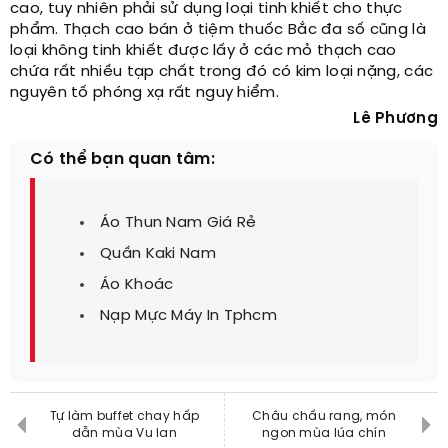
cao, tuy nhiên phải sử dụng loại tinh khiết cho thực
phẩm. Thạch cao bán ở tiệm thuốc Bắc đa số cũng là
loại không tinh khiết được lấy ở các mỏ thạch cao
chứa rất nhiều tạp chất trong đó có kim loại nặng, các
nguyên tố phóng xạ rất nguy hiểm.
Lê Phương
Có thể bạn quan tâm:
Áo Thun Nam Giá Rẻ
Quần Kaki Nam
Áo Khoác
Nạp Mực Máy In Tphcm
Tự làm buffet chay hấp
Châu chấu rang, món
dẫn mùa Vu lan
ngon mùa lúa chín