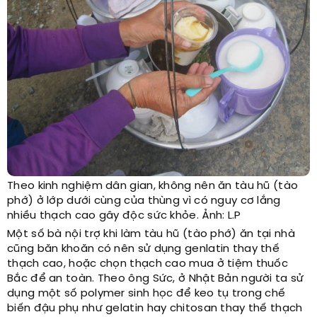
Theo kinh nghiệm dân gian, không nên ăn tàu hũ (tào
phớ) ở lớp dưới cùng của thùng vì có nguy cơ lắng
nhiều thạch cao gây độc sức khỏe. Ảnh: L.P
Một số bà nội trợ khi làm tàu hũ (tào phớ) ăn tại nhà
cũng băn khoăn có nên sử dụng genlatin thay thế
thạch cao, hoặc chọn thạch cao mua ở tiệm thuốc
Bắc để an toàn. Theo ông Sức, ở Nhật Bản người ta sử
dụng một số polymer sinh học để keo tụ trong chế
biến đậu phụ như gelatin hay chitosan thay thế thạch