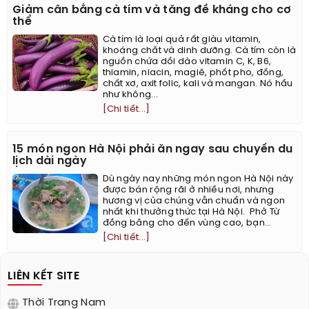
Giảm cân bằng cà tím và tăng đề kháng cho cơ
thể
Cà tím là loại quả rất giàu vitamin,
khoáng chất và dinh dưỡng. Cà tím còn là
nguồn chứa dồi dào vitamin C, K, B6,
thiamin, niacin, magiê, phốt pho, đồng,
chất xơ, axit folic, kali và mangan. Nó hầu
như không...
[Chi tiết...]
15 món ngon Hà Nội phải ăn ngay sau chuyến du
lịch dài ngày
Dù ngày nay những món ngon Hà Nội này
được bán rộng rãi ở nhiều nơi, nhưng
hương vị của chúng vẫn chuẩn và ngon
nhất khi thưởng thức tại Hà Nội. ​ Phở Từ
đồng bằng cho đến vùng cao, bạn...
[Chi tiết...]
LIÊN KẾT SITE
Thời Trang Nam