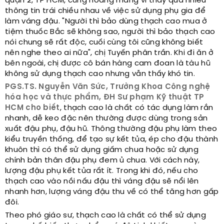
quận 2, TP HCM, cũng hoang mang vì thấy quá nhiều
thông tin trái chiều nhau về việc sử dụng phụ gia để
làm váng đậu. "Người thì bảo dùng thạch cao mua ở
tiệm thuốc Bắc sẽ không sao, người thì bảo thạch cao
nói chung sẽ rất độc, cuối cùng tôi cũng không biết
nên nghe theo ai nữa", chị Tuyến phân trần. Khi đi ăn ở
bên ngoài, chị được cô bán hàng cam đoan là tàu hũ
không sử dụng thạch cao nhưng vẫn thấy khó tin.
PGS.TS. Nguyễn Văn Sức, Trưởng Khoa Công nghệ
hóa học và thực phẩm, ĐH Sư phạm Kỹ thuật TP
HCM cho biết
, thạch cao là chất có tác dụng làm rắn
nhanh, dễ keo đặc nên thường được dùng trong sản
xuất đậu phụ, đậu hũ. Thông thường đậu phụ làm theo
kiểu truyền thống, để tạo sự kết tủa, ép cho đậu thành
khuôn thì có thể sử dụng giấm chua hoặc sử dụng
chính bản thân đậu phụ đem ủ chua. Với cách này,
lượng đậu phụ kết tủa rất ít. Trong khi đó, nếu cho
thạch cao vào nồi nấu đậu thì váng đậu sẽ nổi lên
nhanh hơn, lượng váng đậu thu về có thể tăng hơn gấp
đôi.
Theo phó giáo sư, thạch cao là chất có thể sử dụng