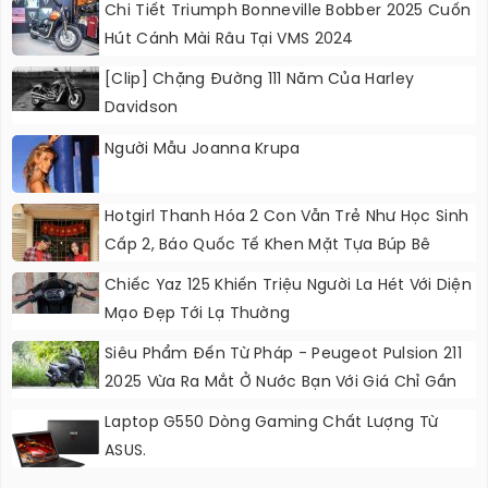
Chi Tiết Triumph Bonneville Bobber 2025 Cuốn
Hút Cánh Mài Râu Tại VMS 2024
[Clip] Chặng Đường 111 Năm Của Harley
Davidson
Người Mẫu Joanna Krupa
Hotgirl Thanh Hóa 2 Con Vẫn Trẻ Như Học Sinh
Cấp 2, Báo Quốc Tế Khen Mặt Tựa Búp Bê
Chiếc Yaz 125 Khiến Triệu Người La Hét Với Diện
Mạo Đẹp Tới Lạ Thường
Siêu Phẩm Đến Từ Pháp - Peugeot Pulsion 211
2025 Vừa Ra Mắt Ở Nước Bạn Với Giá Chỉ Gần
60 Triệu Đồng
Laptop G550 Dòng Gaming Chất Lượng Từ
ASUS.