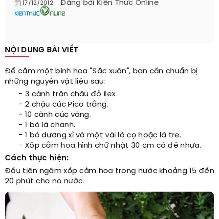
Đăng bởi
Kiến Thức Online
17/12/2012
NỘI DUNG BÀI VIẾT
Để cắm một bình hoa "Sắc xuân", bạn cần chuẩn bị
những nguyên vật liệu sau:
- 3 cành trân châu đỏ Ilex.
- 2 chậu cúc Pico trắng.
- 10 cành cúc vàng.
- 1 bó lá chanh.
-
1 bó dương xỉ và một vài lá cọ hoặc lá tre.
- Xốp
cắm hoa
hình chữ nhật 30 cm có đế nhựa.
Cách thực hiện:
Đầu tiên ngâm xốp cắm hoa trong nước khoảng 15 đến
20 phút cho no nước.