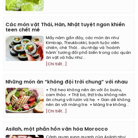
Các món vặt Thái, Hàn, Nhật tuyệt ngon khiến
teen chết mê
Mấy năm gần đây, các món ăn như
Kimbap, Tteukbokki, bạch tuộc viên
chiên, chè Thái... du nhập và 'hoành
hành' tương đối phổ biến trong các quán
ăn vặt và hầu như...
[Chi tiết...]
Những món ăn “không đội trời chung” với nhau
+ Thịt heo không nên ăn với ốc bươu,
cam thảo. + Thịt bò, thịt trâu không nên
ăn chung với lươn và hẹ. + Gan dê không
nên ăn với măng tre. + Măng tre không...
[Chi tiết...]
Asilah, một phần hồn văn hóa Morocco
Cảnh quan xung quanh của Asilah như