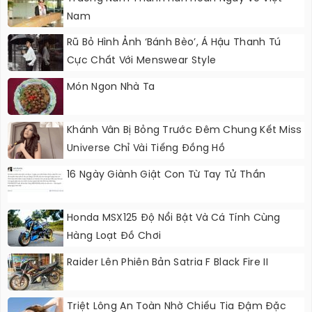
Nam
Rũ Bỏ Hình Ảnh ‘bánh Bèo’, Á Hậu Thanh Tú
Cực Chất Với Menswear Style
Món Ngon Nhà Ta
Khánh Vân Bị Bỏng Trước Đêm Chung Kết Miss
Universe Chỉ Vài Tiếng Đồng Hồ
16 Ngày Giành Giật Con Từ Tay Tử Thần
Honda MSX125 Độ Nổi Bật Và Cá Tính Cùng
Hàng Loạt Đồ Chơi
Raider Lên Phiên Bản Satria F Black Fire II
Triệt Lông An Toàn Nhờ Chiếu Tia Đậm Đặc