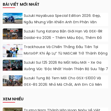
BÀI VIẾT MỚI NHẤT
Suzuki Hayabusa Special Edition 2026: Đẹp,
Ngầu Nhưng Vẫn Khiến Anh Em Phân Vân
Suzuki Tung Katana Bản Giới Hạn Và GSX-8R
Daidai-Iro 2026 - Thêm Màu Độc, Thêm Đồ
Chơi, Thêm Cá Tính
Trackhouse Và Chiến Thắng Đầu Tiên Tại
MotoGP: Khi Áp Lự” Từ NASCAR Trở Thành Động
Lực Ngọt Ngào
Suzuki Sui 125 2026 Ra Mắt Màu Mới - Xe Ga
Vuông Vức ‘độc Nhất’ Hoàn Thiện Bộ Sưu Tập 7
Sắc Cầu Vồng
Suzuki Tung Bộ Tem Mới Cho GSX-S1000 Và
GSX-8S 2026: Nhỏ Mà Chất, Anh Em Có Nên
Nâng Cấp?
XEM NHIỀU
Trương Nam Thành Hân Hoan Ngày Về Việt