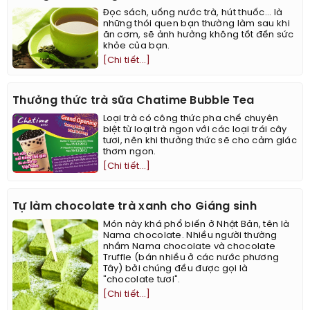
Đọc sách, uống nước trà, hút thuốc... là
những thói quen bạn thường làm sau khi
ăn cơm, sẽ ảnh hưởng không tốt đến sức
khỏe của bạn.
[Chi tiết...]
Thưởng thức trà sữa Chatime Bubble Tea
Loại trà có công thức pha chế chuyên
biệt từ loại trà ngon với các loại trái cây
tươi, nên khi thưởng thức sẽ cho cảm giác
thơm ngon.
[Chi tiết...]
Tự làm chocolate trà xanh cho Giáng sinh
Món này khá phổ biến ở Nhật Bản, tên là
Nama chocolate. Nhiều người thường
nhầm Nama chocolate và chocolate
Truffle (bán nhiều ở các nước phương
Tây) bởi chúng đều được gọi là
"chocolate tươi".
[Chi tiết...]