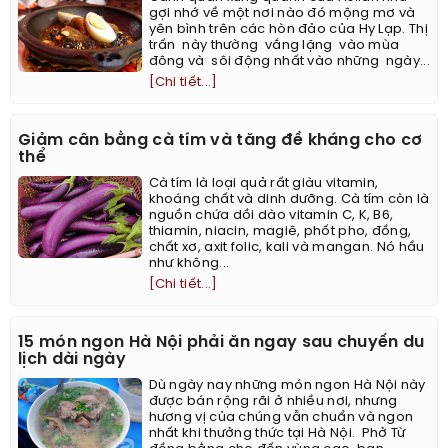
gợi nhớ về một nơi nào đó mộng mơ và
yên bình trên các hòn đảo của Hy Lạp. Thị
trấn này thường vắng lặng vào mùa
đông và sôi động nhất vào những ngày...
[Chi tiết...]
Giảm cân bằng cà tím và tăng đề kháng cho cơ
thể
Cà tím là loại quả rất giàu vitamin,
khoáng chất và dinh dưỡng. Cà tím còn là
nguồn chứa dồi dào vitamin C, K, B6,
thiamin, niacin, magiê, phốt pho, đồng,
chất xơ, axit folic, kali và mangan. Nó hầu
như không...
[Chi tiết...]
15 món ngon Hà Nội phải ăn ngay sau chuyến du
lịch dài ngày
Dù ngày nay những món ngon Hà Nội này
được bán rộng rãi ở nhiều nơi, nhưng
hương vị của chúng vẫn chuẩn và ngon
nhất khi thưởng thức tại Hà Nội. ​ Phở Từ