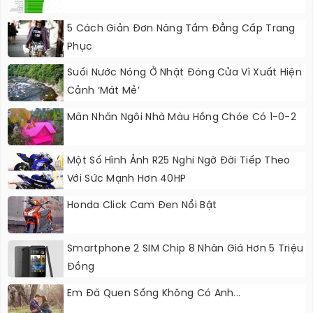
5 Cách Giản Đơn Nâng Tầm Đẳng Cấp Trang
Phục
Suối Nước Nóng Ở Nhật Đóng Cửa Vì Xuất Hiện
Cảnh ‘mát Mẻ’
Mãn Nhãn Ngôi Nhà Màu Hồng Chóe Có 1-0-2
Một Số Hình Ảnh R25 Nghi Ngờ Đời Tiếp Theo
Với Sức Mạnh Hơn 40HP
Honda Click Cam Đen Nổi Bật
Smartphone 2 SIM Chip 8 Nhân Giá Hơn 5 Triệu
Đồng
Em Đã Quen Sống Không Có Anh...