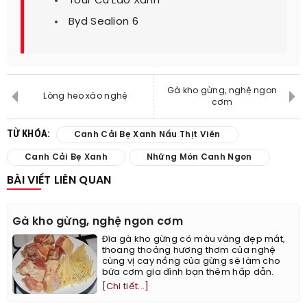
Tour Cù Lao Xanh
Byd Sealion 6
Gà kho gừng, nghệ ngon
Lòng heo xào nghệ
cơm
TỪ KHÓA:
Canh Cải Bẹ Xanh Nấu Thịt Viên
Canh Cải Bẹ Xanh
Những Món Canh Ngon
BÀI VIẾT LIÊN QUAN
Gà kho gừng, nghệ ngon cơm
Đĩa gà kho gừng có màu vàng đẹp mắt,
thoang thoảng hương thơm của nghệ
cùng vị cay nồng của gừng sẽ làm cho
bữa cơm gia đình bạn thêm hấp dẫn.
[Chi tiết...]