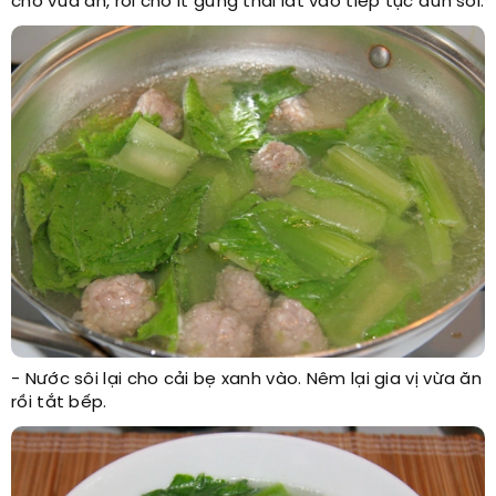
cho vừa ăn, rồi cho ít gừng thái lát vào tiếp tục đun sôi.
- Nước sôi lại cho cải bẹ xanh vào. Nêm lại gia vị vừa ăn
rồi tắt bếp.