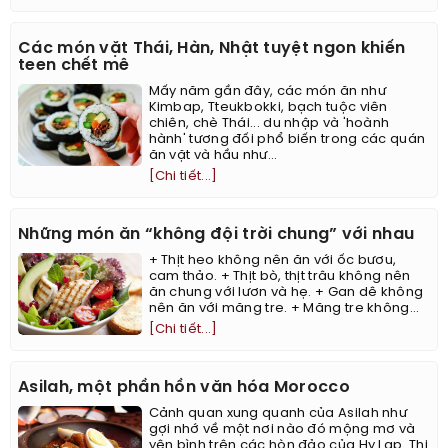
Các món vặt Thái, Hàn, Nhật tuyệt ngon khiến
teen chết mê
Mấy năm gần đây, các món ăn như
Kimbap, Tteukbokki, bạch tuộc viên
chiên, chè Thái... du nhập và 'hoành
hành' tương đối phổ biến trong các quán
ăn vặt và hầu như...
[Chi tiết...]
Những món ăn “không đội trời chung” với nhau
+ Thịt heo không nên ăn với ốc bươu,
cam thảo. + Thịt bò, thịt trâu không nên
ăn chung với lươn và hẹ. + Gan dê không
nên ăn với măng tre. + Măng tre không...
[Chi tiết...]
Asilah, một phần hồn văn hóa Morocco
Cảnh quan xung quanh của Asilah như
gợi nhớ về một nơi nào đó mộng mơ và
yên bình trên các hòn đảo của Hy Lạp. Thị