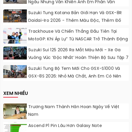
Ngầu Nhưng Vẫn Khiến Anh Em Phân Vân
Suzuki Tung Katana Bản Giới Hạn Và GSX-8R
Daidai-Iro 2026 - Thêm Màu Độc, Thêm Đồ
Chơi, Thêm Cá Tính
Trackhouse Và Chiến Thắng Đầu Tiên Tại
MotoGP: Khi Áp Lự” Từ NASCAR Trở Thành Động
Lực Ngọt Ngào
Suzuki Sui 125 2026 Ra Mắt Màu Mới - Xe Ga
Vuông Vức ‘độc Nhất’ Hoàn Thiện Bộ Sưu Tập 7
Sắc Cầu Vồng
Suzuki Tung Bộ Tem Mới Cho GSX-S1000 Và
GSX-8S 2026: Nhỏ Mà Chất, Anh Em Có Nên
Nâng Cấp?
XEM NHIỀU
Trương Nam Thành Hân Hoan Ngày Về Việt
Nam
Ascend P1 Pin Lâu Hơn Galaxy Note