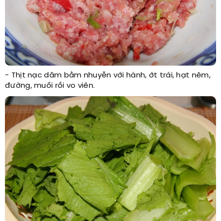
- Thịt nạc dăm bằm nhuyễn với hành, ớt trái, hạt nêm,
đường, muối rồi vo viên.