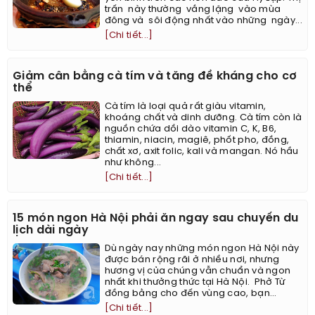
trấn này thường vắng lặng vào mùa
đông và sôi động nhất vào những ngày...
[Chi tiết...]
Giảm cân bằng cà tím và tăng đề kháng cho cơ
thể
Cà tím là loại quả rất giàu vitamin,
khoáng chất và dinh dưỡng. Cà tím còn là
nguồn chứa dồi dào vitamin C, K, B6,
thiamin, niacin, magiê, phốt pho, đồng,
chất xơ, axit folic, kali và mangan. Nó hầu
như không...
[Chi tiết...]
15 món ngon Hà Nội phải ăn ngay sau chuyến du
lịch dài ngày
Dù ngày nay những món ngon Hà Nội này
được bán rộng rãi ở nhiều nơi, nhưng
hương vị của chúng vẫn chuẩn và ngon
nhất khi thưởng thức tại Hà Nội. ​ Phở Từ
đồng bằng cho đến vùng cao, bạn...
[Chi tiết...]