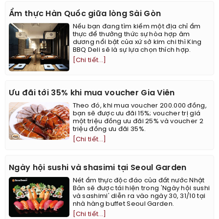
Ẩm thực Hàn Quốc giữa lòng Sài Gòn
Nếu bạn đang tìm kiếm một địa chỉ ẩm
thực để thưởng thức sự hòa hợp âm
dương nổi bật của xứ sở kim chi thì King
BBQ Deli sẽ là sự lựa chọn thích hợp.
[Chi tiết...]
Ưu đãi tới 35% khi mua voucher Gia Viên
Theo đó, khi mua voucher 200.000 đồng,
bạn sẽ được ưu đãi 15%; voucher trị giá
một triệu đồng ưu đãi 25% và voucher 2
triệu đồng ưu đãi 35%.
[Chi tiết...]
Ngày hội sushi và shasimi tại Seoul Garden
Nét ẩm thực độc đáo của đất nước Nhật
Bản sẽ được tái hiện trong 'Ngày hội sushi
và sashimi' diễn ra vào ngày 30, 31/10 tại
nhà hàng buffet Seoul Garden.
[Chi tiết...]