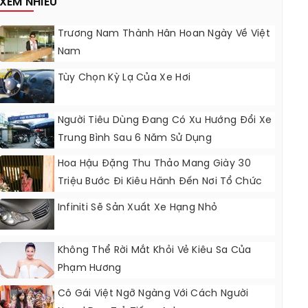
XEM NHIỀU
Trương Nam Thành Hân Hoan Ngày Về Việt
Nam
Tùy Chọn Kỳ Lạ Của Xe Hơi
Người Tiêu Dùng Đang Có Xu Hướng Đổi Xe
Trung Bình Sau 6 Năm Sử Dụng
Hoa Hậu Đặng Thu Thảo Mang Giày 30
Triệu Bước Đi Kiêu Hãnh Đến Nơi Tổ Chức
Tiệc Cưới
Infiniti Sẽ Sản Xuất Xe Hạng Nhỏ
Không Thể Rời Mắt Khỏi Vẻ Kiêu Sa Của
Phạm Hương
Cô Gái Việt Ngỡ Ngàng Với Cách Người