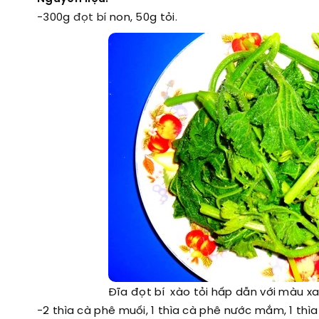
-300g
đọt bí
non, 50g tỏi.
Đĩa đọt bí xào tỏi hấp dẫn với màu x
-2 thìa cà phê muối, 1 thìa cà phê nước mắm, 1 thì