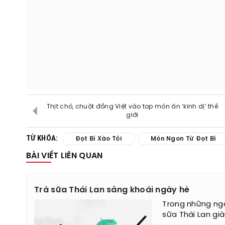
Thịt chó, chuột đồng Việt vào top món ăn ‘kinh dị’ thế
giới
TỪ KHÓA:
Đọt Bí Xào Tỏi
Món Ngon Từ Đọt Bí
BÀI VIẾT LIÊN QUAN
Trà sữa Thái Lan sảng khoái ngày hè
Trong những ngà
sữa Thái Lan già