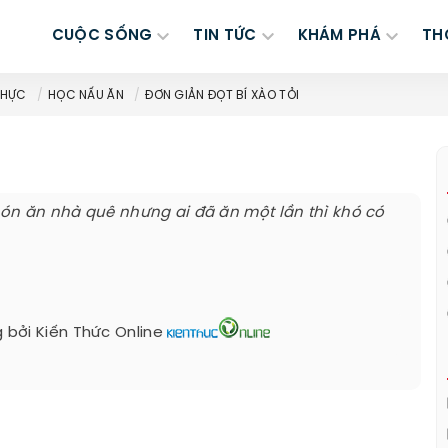
CUỘC SỐNG
TIN TỨC
KHÁM PHÁ
TH
THỰC
HỌC NẤU ĂN
ĐƠN GIẢN ĐỌT BÍ XÀO TỎI
 món ăn nhà quê nhưng ai đã ăn một lần thì khó có
 bởi
Kiến Thức Online