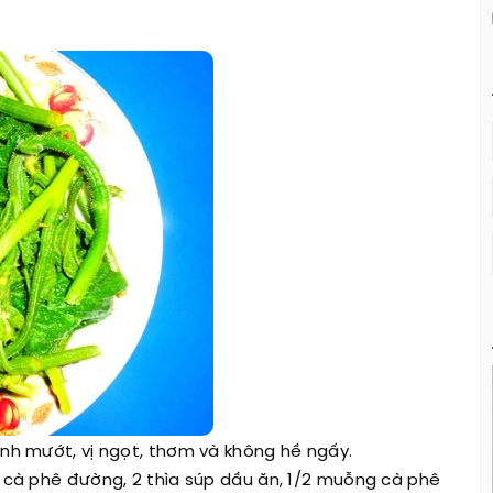
anh mướt, vị ngọt, thơm và không hề ngấy.
a cà phê đường, 2 thìa súp dầu ăn, 1/2 muỗng cà phê