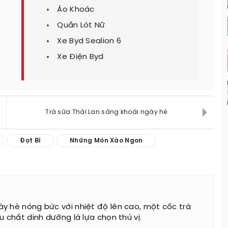
Áo Khoác
Quần Lót Nữ
Xe Byd Sealion 6
Xe Điện Byd
Trà sữa Thái Lan sảng khoái ngày hè
Đọt Bí
Những Món Xào Ngon
y hè nóng bức với nhiệt độ lên cao, một cốc trà
u chất dinh dưỡng là lựa chọn thú vị.