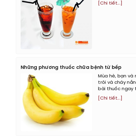
[Chi tiết...]
Những phương thuốc chữa bệnh từ bếp
Mùa hè, bạn và 
trôi và cháy nắ
bài thuốc ngay 
[Chi tiết...]