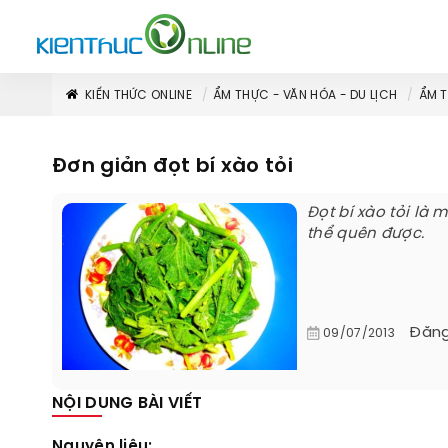
KIẾN THỨC ONLINE
ẨM THỰC - VĂN HÓA - DU LỊCH
ẨM 
Đơn giản đọt bí xào tỏi
Đọt bí xào tỏi là
thể quên được.
Đăng
09/07/2013
NỘI DUNG BÀI VIẾT
Nguyên liệu: