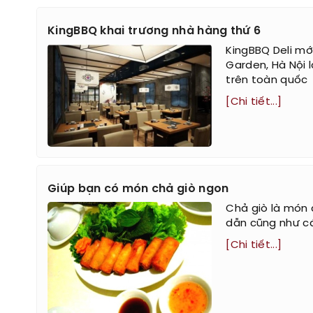
KingBBQ khai trương nhà hàng thứ 6
KingBBQ Deli mớ
Garden, Hà Nội 
trên toàn quốc
[Chi tiết...]
Giúp bạn có món chả giò ngon
Chả giò là món 
dẫn cũng như cá
[Chi tiết...]