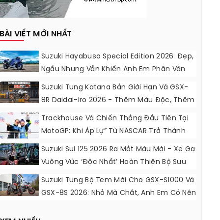
BÀI VIẾT MỚI NHẤT
Suzuki Hayabusa Special Edition 2026: Đẹp,
Ngầu Nhưng Vẫn Khiến Anh Em Phân Vân
Suzuki Tung Katana Bản Giới Hạn Và GSX-
8R Daidai-Iro 2026 - Thêm Màu Độc, Thêm
Đồ Chơi, Thêm Cá Tính
Trackhouse Và Chiến Thắng Đầu Tiên Tại
MotoGP: Khi Áp Lự” Từ NASCAR Trở Thành
Động Lực Ngọt Ngào
Suzuki Sui 125 2026 Ra Mắt Màu Mới - Xe Ga
Vuông Vức ‘độc Nhất’ Hoàn Thiện Bộ Sưu
Tập 7 Sắc Cầu Vồng
Suzuki Tung Bộ Tem Mới Cho GSX-S1000 Và
GSX-8S 2026: Nhỏ Mà Chất, Anh Em Có Nên
Nâng Cấp?