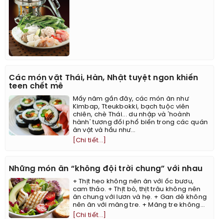
Các món vặt Thái, Hàn, Nhật tuyệt ngon khiến
teen chết mê
Mấy năm gần đây, các món ăn như
Kimbap, Tteukbokki, bạch tuộc viên
chiên, chè Thái... du nhập và 'hoành
hành' tương đối phổ biến trong các quán
ăn vặt và hầu như...
[Chi tiết...]
Những món ăn “không đội trời chung” với nhau
+ Thịt heo không nên ăn với ốc bươu,
cam thảo. + Thịt bò, thịt trâu không nên
ăn chung với lươn và hẹ. + Gan dê không
nên ăn với măng tre. + Măng tre không...
[Chi tiết...]