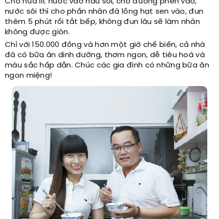
Cho nửa lít nước vào nấu sôi, cho đường phèn vào,
nước sôi thì cho phần nhãn đã lồng hạt sen vào, đun
thêm 5 phút rồi tắt bếp, không đun lâu sẽ làm nhãn
không được giòn.
Chỉ với 150.000 đồng và hơn một giờ chế biến, cả nhà
đã có bữa ăn dinh dưỡng, thơm ngon, dễ tiêu hoá và
màu sắc hấp dẫn. Chúc các gia đình có những bữa ăn
ngon miệng!