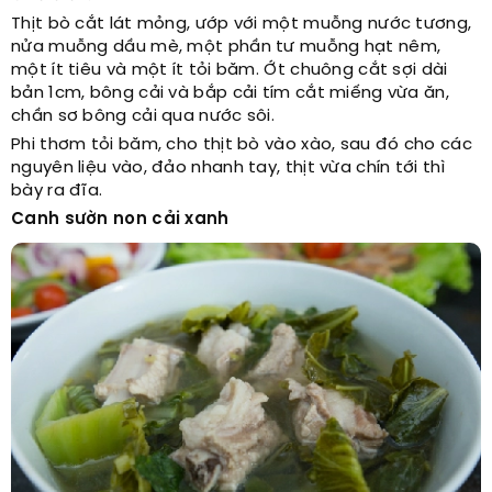
Thịt bò cắt lát mỏng, ướp với một muỗng nước tương,
nửa muỗng dầu mè, một phần tư muỗng hạt nêm,
một ít tiêu và một ít tỏi băm. Ớt chuông cắt sợi dài
bản 1cm, bông cải và bắp cải tím cắt miếng vừa ăn,
chần sơ bông cải qua nước sôi.
Phi thơm tỏi băm, cho thịt bò vào xào, sau đó cho các
nguyên liệu vào, đảo nhanh tay, thịt vừa chín tới thì
bày ra đĩa.
Canh sườn non cải xanh