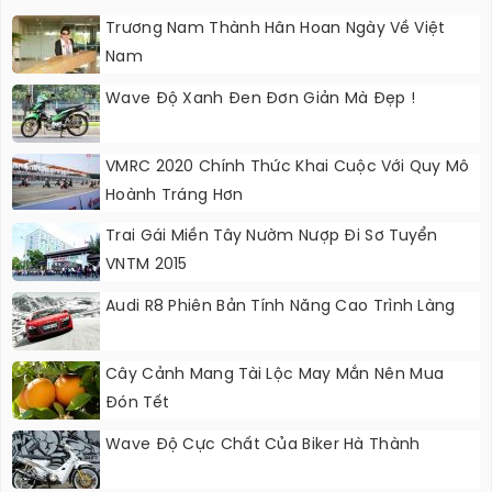
Trương Nam Thành Hân Hoan Ngày Về Việt
Nam
Wave Độ Xanh Đen Đơn Giản Mà Đẹp !
VMRC 2020 Chính Thức Khai Cuộc Với Quy Mô
Hoành Tráng Hơn
Trai Gái Miền Tây Nườm Nượp Đi Sơ Tuyển
VNTM 2015
Audi R8 Phiên Bản Tính Năng Cao Trình Làng
Cây Cảnh Mang Tài Lộc May Mắn Nên Mua
Đón Tết
Wave Độ Cực Chất Của Biker Hà Thành