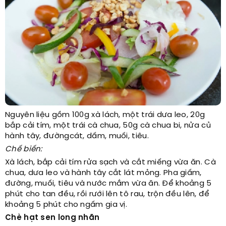
Nguyên liệu gồm 100g xà lách, một trái dưa leo, 20g
bắp cải tím, một trái cà chua, 50g cà chua bi, nửa củ
hành tây, đườngcát, dấm, muối, tiêu.
Chế biến:
Xà lách, bắp cải tím rửa sạch và cắt miếng vừa ăn. Cà
chua, dưa leo và hành tây cắt lát mỏng. Pha giấm,
đường, muối, tiêu và nước mắm vừa ăn. Để khoảng 5
phút cho tan đều, rồi rưới lên tô rau, trộn đều lên, để
khoảng 5 phút cho ngấm gia vị.
Chè hạt sen long nhãn