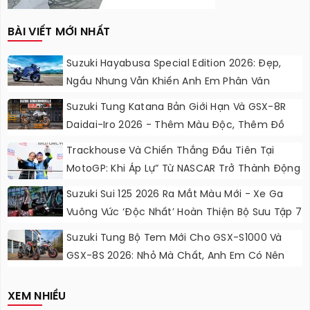
BÀI VIẾT MỚI NHẤT
Suzuki Hayabusa Special Edition 2026: Đẹp,
Ngầu Nhưng Vẫn Khiến Anh Em Phân Vân
Suzuki Tung Katana Bản Giới Hạn Và GSX-8R
Daidai-Iro 2026 - Thêm Màu Độc, Thêm Đồ
Chơi, Thêm Cá Tính
Trackhouse Và Chiến Thắng Đầu Tiên Tại
MotoGP: Khi Áp Lự” Từ NASCAR Trở Thành Động
Lực Ngọt Ngào
Suzuki Sui 125 2026 Ra Mắt Màu Mới - Xe Ga
Vuông Vức ‘độc Nhất’ Hoàn Thiện Bộ Sưu Tập 7
Sắc Cầu Vồng
Suzuki Tung Bộ Tem Mới Cho GSX-S1000 Và
GSX-8S 2026: Nhỏ Mà Chất, Anh Em Có Nên
Nâng Cấp?
XEM NHIỀU