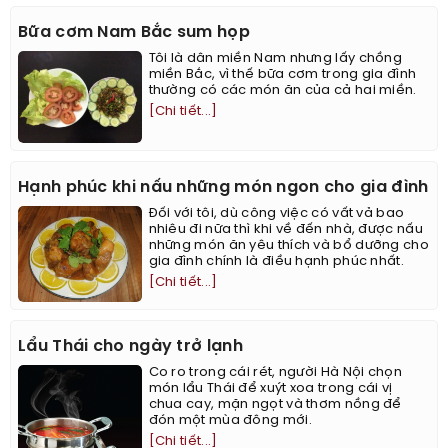
Bữa cơm Nam Bắc sum họp
Tôi là dân miền Nam nhưng lấy chồng
miền Bắc, vì thế bữa cơm trong gia đình
thường có các món ăn của cả hai miền.
[Chi tiết...]
Hạnh phúc khi nấu những món ngon cho gia đình
Đối với tôi, dù công việc có vất vả bao
nhiêu đi nữa thì khi về đến nhà, được nấu
những món ăn yêu thích và bổ dưỡng cho
gia đình chính là điều hạnh phúc nhất.
[Chi tiết...]
Lẩu Thái cho ngày trở lạnh
Co ro trong cái rét, người Hà Nội chọn
món lẩu Thái để xuýt xoa trong cái vị
chua cay, mặn ngọt và thơm nồng để
đón một mùa đông mới.
[Chi tiết...]