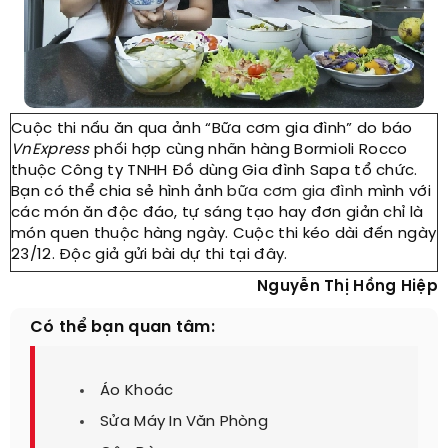
Cuộc thi nấu ăn qua ảnh “Bữa cơm gia đình” do báo
VnExpress
phối hợp cùng nhãn hàng Bormioli Rocco
thuộc Công ty TNHH Đồ dùng Gia đình Sapa tổ chức.
Bạn có thể chia sẻ hình ảnh
bữa cơm gia đình
mình với
các món ăn độc đáo, tự sáng tạo hay đơn giản chỉ là
món quen thuộc hàng ngày. Cuộc thi kéo dài đến ngày
23/12. Độc giả gửi bài dự thi tại đây.
Nguyễn Thị Hồng Hiệp
Có thể bạn quan tâm:
Áo Khoác
Sửa Máy In Văn Phòng