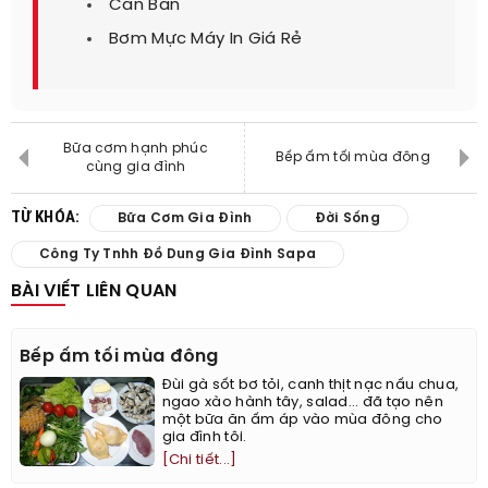
Cân Bàn
Bơm Mực Máy In Giá Rẻ
Bữa cơm hạnh phúc
Bếp ấm tối mùa đông
cùng gia đình
TỪ KHÓA:
Bữa Cơm Gia Đình
Đời Sống
Công Ty Tnhh Đồ Dung Gia Đình Sapa
BÀI VIẾT LIÊN QUAN
Bếp ấm tối mùa đông
Đùi gà sốt bơ tỏi, canh thịt nạc nấu chua,
ngao xào hành tây, salad... đã tạo nên
một bữa ăn ấm áp vào mùa đông cho
gia đình tôi.
[Chi tiết...]