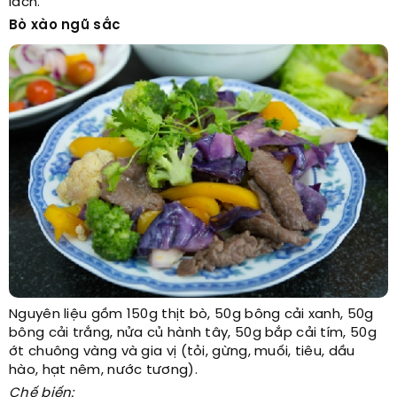
lách.
Bò xào ngũ sắc
Nguyên liệu gồm 150g thịt bò, 50g bông cải xanh, 50g
bông cải trắng, nửa củ hành tây, 50g bắp cải tím, 50g
ớt chuông vàng và gia vị (tỏi, gừng, muối, tiêu, dầu
hào, hạt nêm, nước tương).
Chế biến: