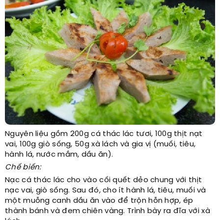
Nguyên liệu gồm 200g cá thác lác tươi, 100g thịt nạt
vai, 100g giò sống, 50g xà lách và gia vị (muối, tiêu,
hành lá, nước mắm, dầu ăn).
Chế biến:
Nạc cá thác lác cho vào cối quết dẻo chung với thịt
nạc vai, giò sống. Sau đó, cho ít hành lá, tiêu, muối và
một muỗng canh dầu ăn vào để trộn hỗn hợp, ép
thành bánh và đem chiên vàng. Trình bày ra đĩa với xà