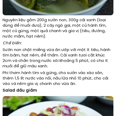
Nguyên liệu gồm 200g sườn non, 300g cải xanh (loại
dùng để muối dưa), 2 cây ngò gai, một củ hành tím,
một củ gừng, một quả chanh và gia vị (tiêu, đường,
nước mắm, hạt nêm).
Chế biến:
Sườn non chặt miếng vừa ăn ướp với một ít tiêu, hành
tím băm, hạt nêm, để thấm. Cải xanh tươi cắt khúc
2cm và chần trong nước sôi khoảng 5 phút, có cho ít
muối để giữ màu xanh.
Phi thơm hành tím và gừng, cho sườn vào xào săn,
thêm 1,5 lít nước vào nồi, nấu lửa nhỏ 10 phút, cho cải
vào và nêm gia vị, chanh cho vừa ăn.
Salad dầu giấm