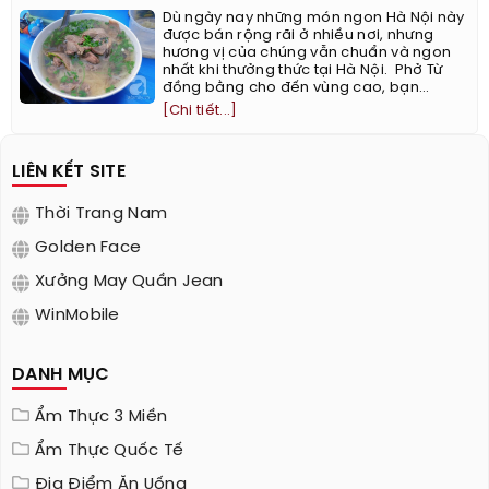
Dù ngày nay những món ngon Hà Nội này
được bán rộng rãi ở nhiều nơi, nhưng
hương vị của chúng vẫn chuẩn và ngon
nhất khi thưởng thức tại Hà Nội. ​ Phở Từ
đồng bằng cho đến vùng cao, bạn...
[Chi tiết...]
LIÊN KẾT SITE
Thời Trang Nam
Golden Face
Xưởng May Quần Jean
WinMobile
DANH MỤC
Ẩm Thực 3 Miền
Ẩm Thực Quốc Tế
Địa Điểm Ăn Uống