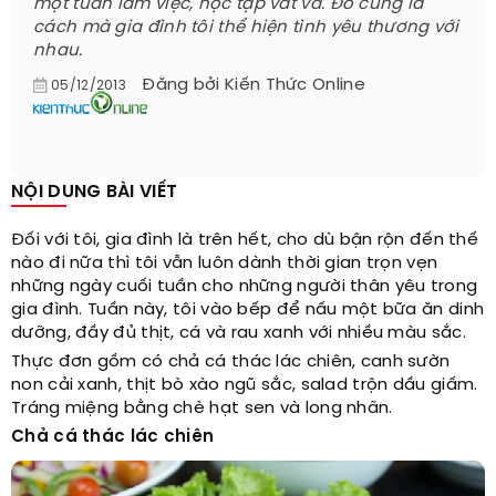
một tuần làm việc, học tập vất vả. Đó cũng là
cách mà gia đình tôi thể hiện tình yêu thương với
nhau.
Đăng bởi
Kiến Thức Online
05/12/2013
NỘI DUNG BÀI VIẾT
Đối với tôi, gia đình là trên hết, cho dù bận rộn đến thế
nào đi nữa thì tôi vẫn luôn dành thời gian trọn vẹn
những ngày cuối tuần cho những người thân yêu trong
gia đình. Tuần này, tôi vào bếp để nấu một bữa ăn dinh
dưỡng, đầy đủ thịt, cá và rau xanh với nhiều màu sắc.
Thực đơn gồm có chả cá thác lác chiên, canh sườn
non cải xanh, thịt bò xào ngũ sắc, salad trộn dầu giấm.
Tráng miệng bằng chè hạt sen và long nhãn.
Chả cá thác lác chiên