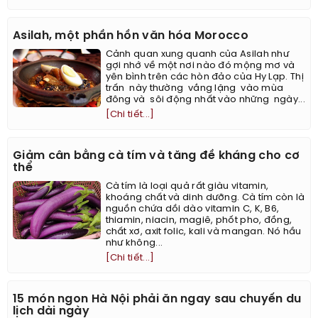
Asilah, một phần hồn văn hóa Morocco
Cảnh quan xung quanh của Asilah như
gợi nhớ về một nơi nào đó mộng mơ và
yên bình trên các hòn đảo của Hy Lạp. Thị
trấn này thường vắng lặng vào mùa
đông và sôi động nhất vào những ngày...
[Chi tiết...]
Giảm cân bằng cà tím và tăng đề kháng cho cơ
thể
Cà tím là loại quả rất giàu vitamin,
khoáng chất và dinh dưỡng. Cà tím còn là
nguồn chứa dồi dào vitamin C, K, B6,
thiamin, niacin, magiê, phốt pho, đồng,
chất xơ, axit folic, kali và mangan. Nó hầu
như không...
[Chi tiết...]
15 món ngon Hà Nội phải ăn ngay sau chuyến du
lịch dài ngày