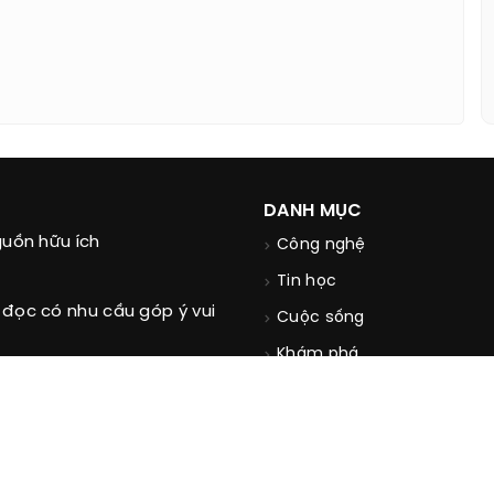
DANH MỤC
guồn hữu ích
Công nghệ
Tin học
 đọc có nhu cầu góp ý vui
Cuộc sống
Khám phá
Thời trang
Ẩm thực văn hóa du lịch
Xe