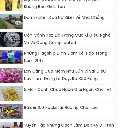
Không Bao Giờ... Lớn
Dàn Exciter Đưa Nữ Biker Về Nhà Chồng
Cận Cảnh Yaz Độ Trông Cực Kì Điệu Nghệ
Và Vô Cùng Complicated
Những Flagship Đình Đám Kế Tiếp Trong
Năm 2017
Lan Càng Cua Mềm Như Bún Vì Sai Điều
Này, Làm Đúng Lá Dày, Ra 300 Bông
5 Món Canh Chua Ngon Giải Ngán Cho Tết
Raider 150 Rockstar Racing Chói Lóa
Tuyển Tập Những Cách Làm Đẹp Kỳ Dị Trên