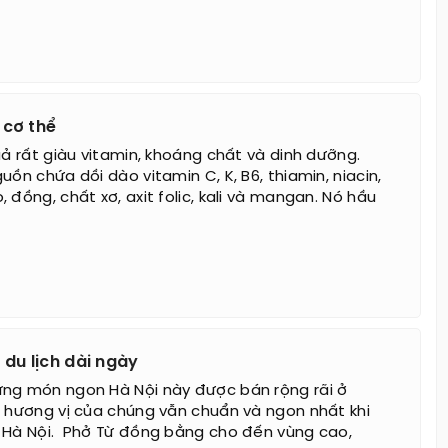
 cơ thể
uả rất giàu vitamin, khoáng chất và dinh dưỡng.
uồn chứa dồi dào vitamin C, K, B6, thiamin, niacin,
 đồng, chất xơ, axit folic, kali và mangan. Nó hầu
du lịch dài ngày
ng món ngon Hà Nội này được bán rộng rãi ở
g hương vị của chúng vẫn chuẩn và ngon nhất khi
 Hà Nội. ​ Phở Từ đồng bằng cho đến vùng cao,