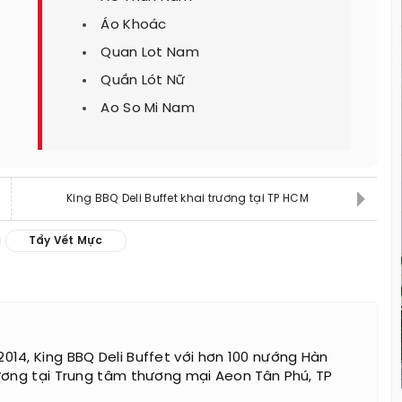
Áo Khoác
Quan Lot Nam
Quần Lót Nữ
Ao So Mi Nam
King BBQ Deli Buffet khai trương tại TP HCM
Tẩy Vết Mực
14, King BBQ Deli Buffet với hơn 100 nướng Hàn
ương tại Trung tâm thương mại Aeon Tân Phú, TP