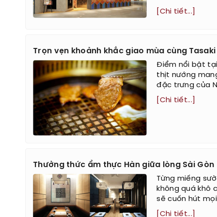
[Chi tiết...]
Trọn vẹn khoảnh khắc giao mùa cùng Tasaki
Điểm nổi bật tạ
thịt nướng mang
đặc trưng của N
[Chi tiết...]
Thưởng thức ẩm thực Hàn giữa lòng Sài Gòn
Từng miếng sườ
không quá khô c
sẽ cuốn hút mọi
[Chi tiết...]