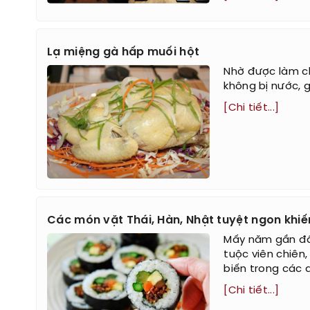
Lạ miệng gà hấp muối hột
Nhờ được làm ch
không bị nước, 
[Chi tiết...]
Các món vặt Thái, Hàn, Nhật tuyệt ngon khiế
Mấy năm gần đâ
tuộc viên chiên,
biến trong các q
[Chi tiết...]