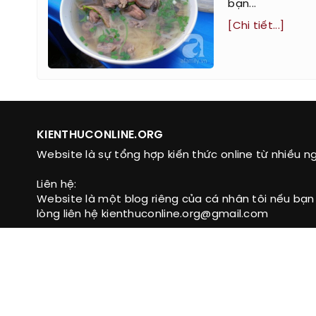
bạn...
[Chi tiết...]
KIENTHUCONLINE.ORG
Website là sự tổng hợp kiến thức online từ nhiều n
Liên hệ:
Website là một blog riêng của cá nhân tôi nếu bạn
lòng liên hệ kienthuconline.org@gmail.com
Email: kienthuconline.org@gmail.com
Web hay: