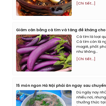
[Chi tiết...]
Giảm cân bằng cà tím và tăng đề kháng cho
Cà tím là loại q
Cà tím còn là ng
magiê, phốt pho,
như không...
[Chi tiết...]
15 món ngon Hà Nội phải ăn ngay sau chuyến 
Dù ngày nay nhữ
nhiều nơi, nhưn
thưởng thức tại