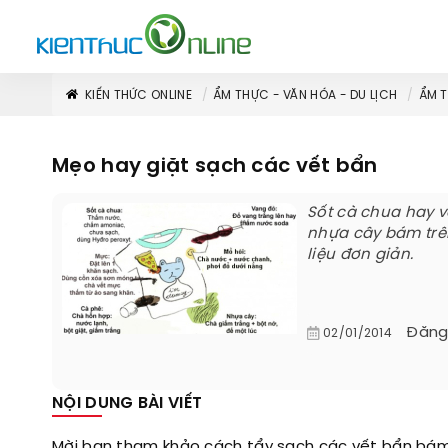
KIẾN THỨC ONLINE
ẨM THỰC - VĂN HÓA - DU LỊCH
ẨM 
Mẹo hay giặt sạch các vết bẩn
Sốt cà chua hay v
nhựa cây bám trên
liệu đơn giản.
Đăng
02/01/2014
NỘI DUNG BÀI VIẾT
Mời bạn tham khảo cách tẩy sạch các vết bẩn bám 