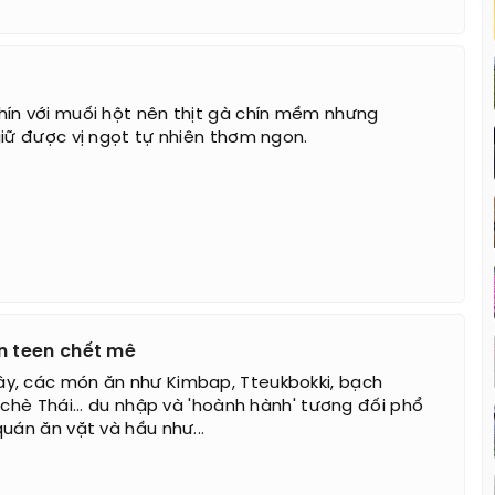
ín với muối hột nên thịt gà chín mềm nhưng
giữ được vị ngọt tự nhiên thơm ngon.
n teen chết mê
y, các món ăn như Kimbap, Tteukbokki, bạch
 chè Thái... du nhập và 'hoành hành' tương đối phổ
uán ăn vặt và hầu như...