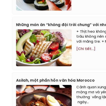
Những món ăn “không đội trời chung” với nh
+ Thịt heo không
trâu không nên 
với măng tre. + 
[Chi tiết...]
Asilah, một phần hồn văn hóa Morocco
Cảnh quan xung 
mộng mơ và yên 
thường vắng lặ
ngày...