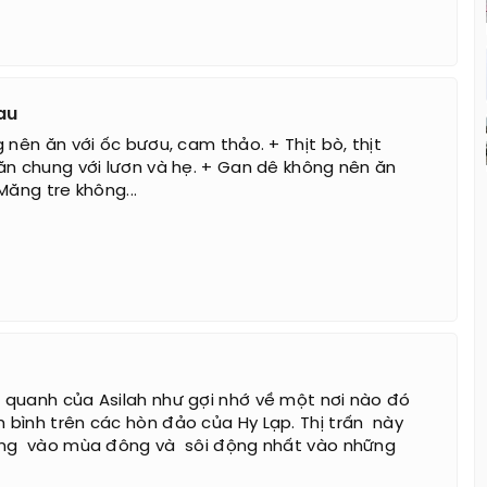
au
 nên ăn với ốc bươu, cam thảo. + Thịt bò, thịt
ăn chung với lươn và hẹ. + Gan dê không nên ăn
Măng tre không...
quanh của Asilah như gợi nhớ về một nơi nào đó
bình trên các hòn đảo của Hy Lạp. Thị trấn này
ng vào mùa đông và sôi động nhất vào những