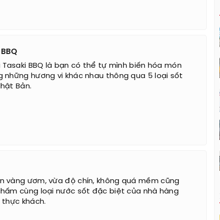
 BBQ
i Tasaki BBQ là bạn có thể tự mình biến hóa món
 những hương vi khác nhau thông qua 5 loại sốt
hật Bản.
n vàng ươm, vừa độ chín, không quá mềm cũng
hấm cùng loại nước sốt đặc biệt của nhà hàng
 thực khách.