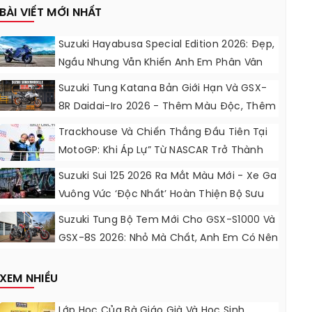
BÀI VIẾT MỚI NHẤT
Suzuki Hayabusa Special Edition 2026: Đẹp,
Ngầu Nhưng Vẫn Khiến Anh Em Phân Vân
Suzuki Tung Katana Bản Giới Hạn Và GSX-
8R Daidai-Iro 2026 - Thêm Màu Độc, Thêm
Đồ Chơi, Thêm Cá Tính
Trackhouse Và Chiến Thắng Đầu Tiên Tại
MotoGP: Khi Áp Lự” Từ NASCAR Trở Thành
Động Lực Ngọt Ngào
Suzuki Sui 125 2026 Ra Mắt Màu Mới - Xe Ga
Vuông Vức ‘độc Nhất’ Hoàn Thiện Bộ Sưu
Tập 7 Sắc Cầu Vồng
Suzuki Tung Bộ Tem Mới Cho GSX-S1000 Và
GSX-8S 2026: Nhỏ Mà Chất, Anh Em Có Nên
Nâng Cấp?
XEM NHIỀU
Lớp Học Của Bà Giáo Già Và Học Sinh