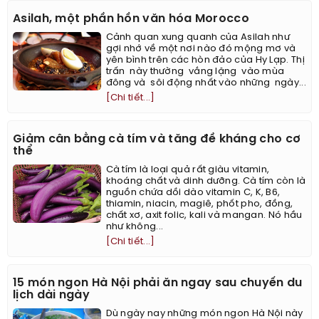
Asilah, một phần hồn văn hóa Morocco
Cảnh quan xung quanh của Asilah như
gợi nhớ về một nơi nào đó mộng mơ và
yên bình trên các hòn đảo của Hy Lạp. Thị
trấn này thường vắng lặng vào mùa
đông và sôi động nhất vào những ngày...
[Chi tiết...]
Giảm cân bằng cà tím và tăng đề kháng cho cơ
thể
Cà tím là loại quả rất giàu vitamin,
khoáng chất và dinh dưỡng. Cà tím còn là
nguồn chứa dồi dào vitamin C, K, B6,
thiamin, niacin, magiê, phốt pho, đồng,
chất xơ, axit folic, kali và mangan. Nó hầu
như không...
[Chi tiết...]
15 món ngon Hà Nội phải ăn ngay sau chuyến du
lịch dài ngày
Dù ngày nay những món ngon Hà Nội này