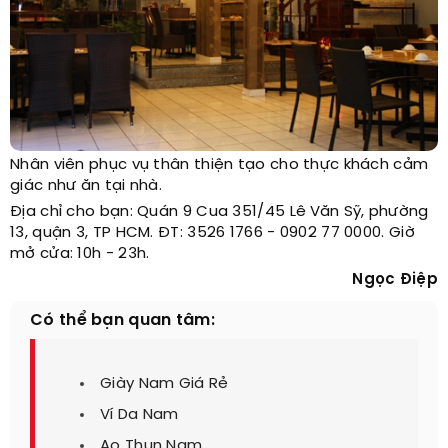
Nhân viên phục vụ thân thiện tạo cho thực khách cảm
giác như ăn tại nhà.
Địa chỉ cho bạn: Quán 9 Cua 351/45 Lê Văn Sỹ, phường
13, quận 3, TP HCM. ĐT: 3526 1766 - 0902 77 0000. Giờ
mở cửa: 10h - 23h.
Ngọc Điệp
Có thể bạn quan tâm:
Giày Nam Giá Rẻ
Ví Da Nam
Ao Thun Nam