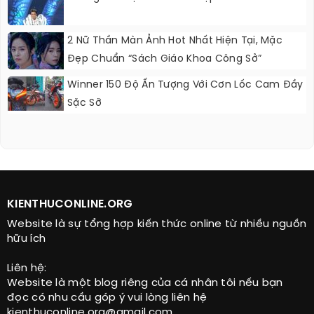
2 Nữ Thần Màn Ảnh Hot Nhất Hiện Tại, Mặc
Đẹp Chuẩn “sách Giáo Khoa Công Sở”
Winner 150 Độ Ấn Tượng Với Cơn Lốc Cam Đầy
Sặc Sỡ
KIENTHUCONLINE.ORG
Website là sự tổng hợp kiến thức online từ nhiều nguồn
hữu ích
Liên hệ:
Website là một blog riêng của cá nhân tôi nếu bạn
đọc có nhu cầu góp ý vui lòng liên hệ
kienthuconline.org@gmail.com