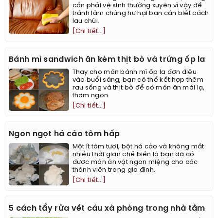
cần phải vệ sinh thường xuyên vì vậy để
tránh làm chúng hư hại bạn cần biết cách
lau chùi.
[Chi tiết...]
Bánh mì sandwich ăn kèm thịt bò và trứng ốp la
Thay cho món bánh mì ốp la đơn điệu
vào buổi sáng, bạn có thể kết hợp thêm
rau sống và thịt bò để có món ăn mới lạ,
thơm ngon.
[Chi tiết...]
Ngon ngọt há cảo tôm hấp
Một ít tôm tươi, bột há cảo và không mất
nhiều thời gian chế biến là bạn đã có
được món ăn vặt ngon miệng cho các
thành viên trong gia đình.
[Chi tiết...]
5 cách tẩy rửa vết cáu xà phòng trong nhà tắm