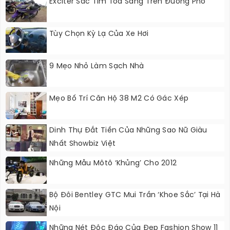
Exciter Sắc Tím Tỏa Sáng Trên Đường Phố
Tùy Chọn Kỳ Lạ Của Xe Hơi
9 Mẹo Nhỏ Làm Sạch Nhà
Mẹo Bố Trí Căn Hộ 38 M2 Có Gác Xép
Dinh Thự Đắt Tiền Của Những Sao Nữ Giàu
Nhất Showbiz Việt
Những Mẫu Môtô ‘khủng’ Cho 2012
Bộ Đôi Bentley GTC Mui Trần ‘khoe Sắc’ Tại Hà
Nội
Những Nét Độc Đáo Của Đẹp Fashion Show 11