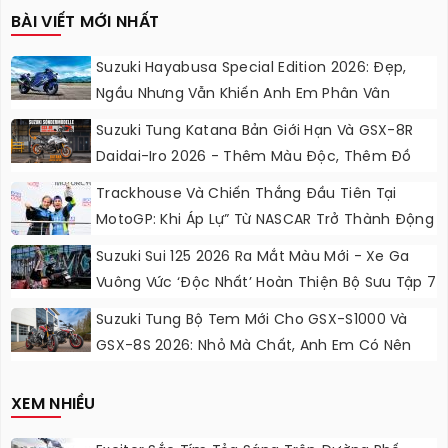
BÀI VIẾT MỚI NHẤT
Suzuki Hayabusa Special Edition 2026: Đẹp,
Ngầu Nhưng Vẫn Khiến Anh Em Phân Vân
Suzuki Tung Katana Bản Giới Hạn Và GSX-8R
Daidai-Iro 2026 - Thêm Màu Độc, Thêm Đồ
Chơi, Thêm Cá Tính
Trackhouse Và Chiến Thắng Đầu Tiên Tại
MotoGP: Khi Áp Lự” Từ NASCAR Trở Thành Động
Lực Ngọt Ngào
Suzuki Sui 125 2026 Ra Mắt Màu Mới - Xe Ga
Vuông Vức ‘độc Nhất’ Hoàn Thiện Bộ Sưu Tập 7
Sắc Cầu Vồng
Suzuki Tung Bộ Tem Mới Cho GSX-S1000 Và
GSX-8S 2026: Nhỏ Mà Chất, Anh Em Có Nên
Nâng Cấp?
XEM NHIỀU