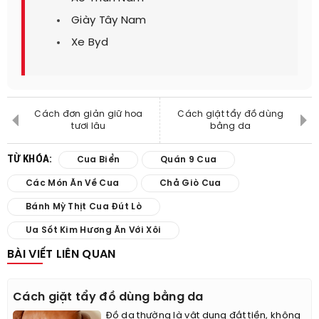
Giày Tây Nam
Xe Byd
Cách đơn giản giữ hoa
Cách giặt tẩy đồ dùng
tươi lâu
bằng da
TỪ KHÓA:
Cua Biển
Quán 9 Cua
Các Món Ăn Về Cua
Chả Giò Cua
Bánh Mỳ Thịt Cua Đút Lò
Ua Sốt Kim Hương Ăn Với Xôi
BÀI VIẾT LIÊN QUAN
Cách giặt tẩy đồ dùng bằng da
Đồ da thường là vật dụng đắt tiền, không