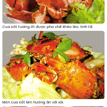
Cua sốt tương ớt được pha chế khéo léo, tinh tế.
Món cua sốt kim hương ăn với xôi.