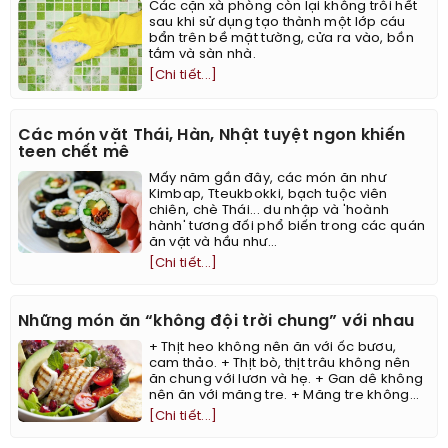
Các cặn xà phòng còn lại không trôi hết
sau khi sử dụng tạo thành một lớp cáu
bẩn trên bề mặt tường, cửa ra vào, bồn
tắm và sàn nhà.
[Chi tiết...]
Các món vặt Thái, Hàn, Nhật tuyệt ngon khiến
teen chết mê
Mấy năm gần đây, các món ăn như
Kimbap, Tteukbokki, bạch tuộc viên
chiên, chè Thái... du nhập và 'hoành
hành' tương đối phổ biến trong các quán
ăn vặt và hầu như...
[Chi tiết...]
Những món ăn “không đội trời chung” với nhau
+ Thịt heo không nên ăn với ốc bươu,
cam thảo. + Thịt bò, thịt trâu không nên
ăn chung với lươn và hẹ. + Gan dê không
nên ăn với măng tre. + Măng tre không...
[Chi tiết...]