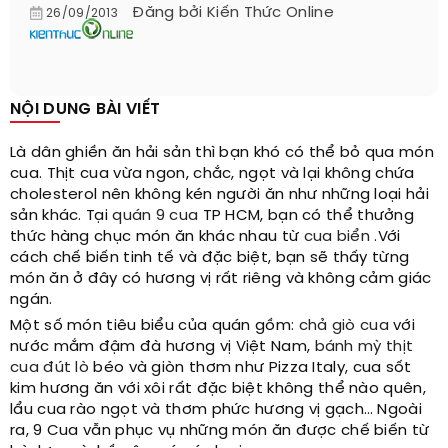
Đăng bởi
Kiến Thức Online
26/09/2013
NỘI DUNG BÀI VIẾT
Là dân ghiền ăn hải sản thì bạn khó có thể bỏ qua món
cua. Thịt cua vừa ngon, chắc, ngọt và lại không chứa
cholesterol nên không kén người ăn như những loại hải
sản khác. Tại
quán 9 cua
TP HCM, bạn có thể thưởng
thức hàng chục món ăn khác nhau từ
cua biển
.Với
cách chế biến tinh tế và đặc biệt, bạn sẽ thấy từng
món ăn ở đây có hương vị rất riêng và không cảm giác
ngán.
Một số món tiêu biểu của quán gồm:
chả giò cua
với
nước mắm đậm đà hương vị Việt Nam,
bánh mỳ thịt
cua đút lò
béo và giòn thơm như Pizza Italy, cua sốt
kim hương ăn với xôi rất đặc biệt không thể nào quên,
lẩu cua rào ngọt và thơm phức hương vị gạch… Ngoài
ra, 9 Cua vẫn phục vụ những món ăn được chế biến từ