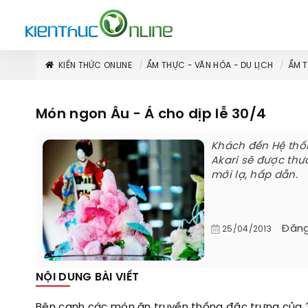
KIẾN THỨC ONLINE
ẨM THỰC - VĂN HÓA - DU LỊCH
ẨM 
Món ngon Âu - Á cho dịp lễ 30/4
Khách đến Hệ thố
Akari sẽ được th
mới lạ, hấp dẫn.
Đăng
25/04/2013
NỘI DUNG BÀI VIẾT
Bên cạnh các món ăn truyền thống đặc trưng của 3