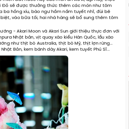
ai Đỏ sẽ được thưởng thức thêm các món như tôm
ba ba hồng xíu, bào ngư hầm nấm tuyết nhĩ, đùi bê
biệt, vào bữa tối, hai nhà hàng sẽ bổ sung thêm tôm
ướng - Akari Moon và Akari Sun giới thiệu thực đơn với
pura Nhật bản, vịt quay xào kiểu Hàn Quốc, lẩu xào
g như thịt bò Australia, thịt bò Mỹ, thịt lợn rừng...
 Nhật Bản, kem bánh dày Akari, kem tuyết Phú Sĩ...