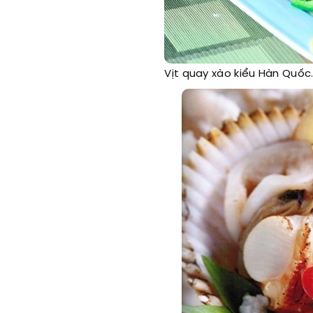
Vịt
quay xào kiểu Hàn Quốc