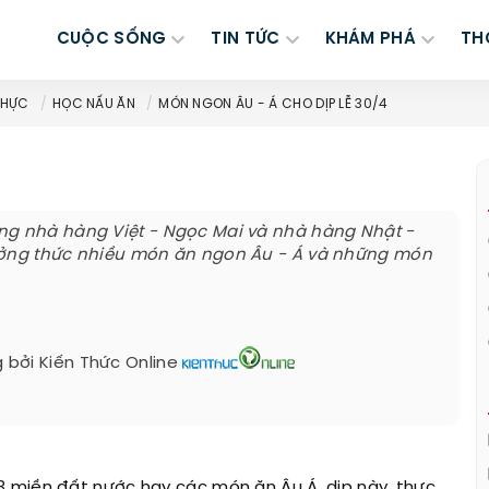
CUỘC SỐNG
TIN TỨC
KHÁM PHÁ
TH
THỰC
HỌC NẤU ĂN
MÓN NGON ÂU - Á CHO DỊP LỄ 30/4
ng nhà hàng Việt - Ngọc Mai và nhà hàng Nhật -
ưởng thức nhiều món ăn ngon Âu - Á và những món
 bởi
Kiến Thức Online
 miền đất nước hay các món ăn Âu Á, dịp này, thực