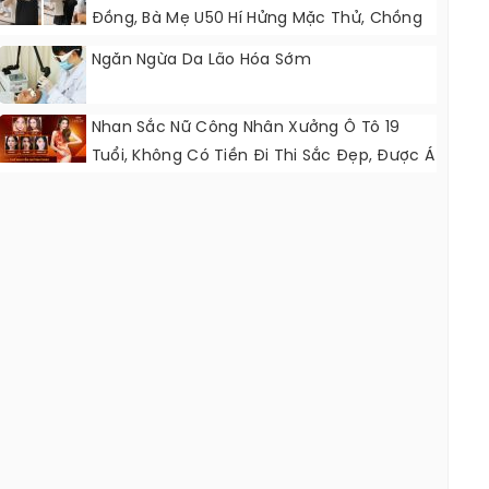
Đồng, Bà Mẹ U50 Hí Hửng Mặc Thử, Chồng
Thấy Đòi Cởi Ra Ngay
Ngăn Ngừa Da Lão Hóa Sớm
Nhan Sắc Nữ Công Nhân Xưởng Ô Tô 19
Tuổi, Không Có Tiền Đi Thi Sắc Đẹp, Được Á
Hậu Hỗ Trợ Quần Áo