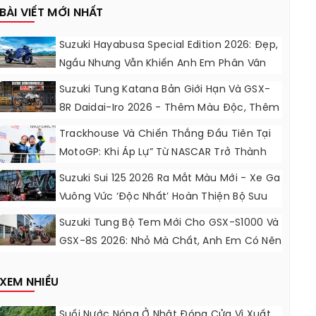
BÀI VIẾT MỚI NHẤT
Suzuki Hayabusa Special Edition 2026: Đẹp,
Ngầu Nhưng Vẫn Khiến Anh Em Phân Vân
Suzuki Tung Katana Bản Giới Hạn Và GSX-
8R Daidai-Iro 2026 - Thêm Màu Độc, Thêm
Đồ Chơi, Thêm Cá Tính
Trackhouse Và Chiến Thắng Đầu Tiên Tại
MotoGP: Khi Áp Lự” Từ NASCAR Trở Thành
Động Lực Ngọt Ngào
Suzuki Sui 125 2026 Ra Mắt Màu Mới - Xe Ga
Vuông Vức ‘độc Nhất’ Hoàn Thiện Bộ Sưu
Tập 7 Sắc Cầu Vồng
Suzuki Tung Bộ Tem Mới Cho GSX-S1000 Và
GSX-8S 2026: Nhỏ Mà Chất, Anh Em Có Nên
Nâng Cấp?
XEM NHIỀU
Suối Nước Nóng Ở Nhật Đóng Cửa Vì Xuất