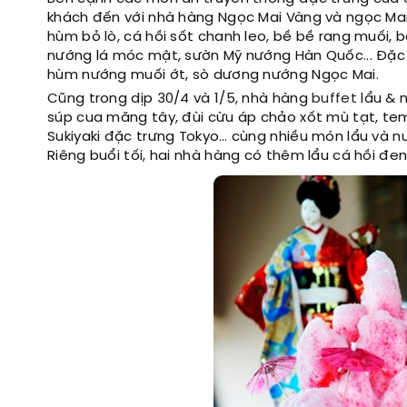
khách đến với nhà hàng Ngọc Mai Vàng và ngọc M
hùm bỏ lò, cá hồi sốt chanh leo, bề bề rang muối, 
nướng lá móc mật, sườn Mỹ nướng Hàn Quốc... Đặc 
hùm nướng muối ớt, sò dương nướng Ngọc Mai.
Cũng trong dịp 30/4 và 1/5, nhà hàng
buffet
lẩu & n
súp cua măng tây, đùi cừu áp chảo xốt mù tạt, tem
Sukiyaki đặc trưng Tokyo… cùng nhiều món lẩu và nướn
Riêng buổi tối, hai nhà hàng có thêm lẩu cá hồi đen