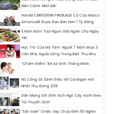
Hiện Cảnh ‘mát Mẻ’
Honda CBR1000RR FIREBLADE Cũ Của Marco
Simoncelli Được Rao Bán Hơn 1 Tỷ Đồng
5 Món Nộm Tươi Ngon Giải Ngán Cho Ngày
Tết
Học Trò Của Mỹ Tâm: Người 7 Năm Mua 3
Căn Nhà, Người Sống Trong Biệt Thự Như
Khách Sạn 5 Sao
“Chấm Điểm” Bé Sơ Sinh Thông Minh
Nữ Công Sở Sành Điệu Với Cardigan Hot
Nhất Thu Đông 2015
Dân Mạng Sốt Xình Xịch Ngó Cây Xanh Đeo
Túi Truyền Dịch
“Săn Sale” Chiếc Váy Chưa Đến 50 Nghìn