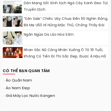
Dân Mạng Sốt Xình Xịch Ngó Cây Xanh Đeo Túi
Truyền Dịch
“Săn Sale” Chiếc Váy Chưa Đến 50 Nghìn Đồng,
Bà Mẹ U50 Hí Hửng Mặc Thử, Chồng Thấy Đòi
Cởi Ra Ngay
Ngăn Ngừa Da Lão Hóa Sớm
Nhan Sắc Nữ Công Nhân Xưởng Ô Tô 19 Tuổi,
Không Có Tiền Đi Thi Sắc Đẹp, Được Á Hậu Hỗ
Trợ Quần Áo
CÓ THỂ BẠN QUAN TÂM
Áo Quần Nam
Áo Nam Đẹp
Giá Máy Lọc Nước Kangen