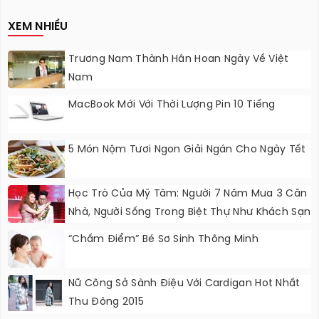
Nâng Cấp?
XEM NHIỀU
Trương Nam Thành Hân Hoan Ngày Về Việt
Nam
MacBook Mới Với Thời Lượng Pin 10 Tiếng
5 Món Nộm Tươi Ngon Giải Ngán Cho Ngày Tết
Học Trò Của Mỹ Tâm: Người 7 Năm Mua 3 Căn
Nhà, Người Sống Trong Biệt Thự Như Khách Sạn
5 Sao
“Chấm Điểm” Bé Sơ Sinh Thông Minh
Nữ Công Sở Sành Điệu Với Cardigan Hot Nhất
Thu Đông 2015