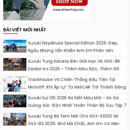
BÀI VIẾT MỚI NHẤT
Suzuki Hayabusa Special Edition 2026: Đẹp,
Ngầu Nhưng Vẫn Khiến Anh Em Phân Vân
Suzuki Tung Katana Bản Giới Hạn Và GSX-8R
Daidai-Iro 2026 - Thêm Màu Độc, Thêm Đồ
Chơi, Thêm Cá Tính
Trackhouse Và Chiến Thắng Đầu Tiên Tại
MotoGP: Khi Áp Lự” Từ NASCAR Trở Thành Động
Lực Ngọt Ngào
Suzuki Sui 125 2026 Ra Mắt Màu Mới - Xe Ga
Vuông Vức ‘độc Nhất’ Hoàn Thiện Bộ Sưu Tập 7
Sắc Cầu Vồng
Suzuki Tung Bộ Tem Mới Cho GSX-S1000 Và
GSX-8S 2026: Nhỏ Mà Chất, Anh Em Có Nên