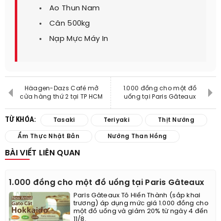
Ao Thun Nam
Cân 500kg
Nạp Mực Máy In
Häagen-Dazs Café mở
1.000 đồng cho một đồ
cửa hàng thứ 2 tại TP HCM
uống tại Paris Gâteaux
TỪ KHÓA:
Tasaki
Teriyaki
Thịt Nướng
Ẩm Thực Nhật Bản
Nướng Than Hồng
BÀI VIẾT LIÊN QUAN
1.000 đồng cho một đồ uống tại Paris Gâteaux
Paris Gâteaux Tô Hiến Thành (sắp khai
trương) áp dụng mức giá 1.000 đồng cho
một đồ uống và giảm 20% từ ngày 4 đến
11/8.