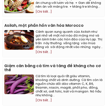
ăn chung với lươn và hẹ. + Gan dê không
nên ăn với măng tre. + Măng tre không...
[Chi tiết...]
Asilah, một phần hồn văn hóa Morocco
Cảnh quan xung quanh của Asilah như
gợi nhớ về một nơi nào đó mộng mơ và
yên bình trên các hòn đảo của Hy Lạp. Thị
trấn này thường vắng lặng vào mùa
đông và sôi động nhất vào những ngày...
[Chi tiết...]
Giảm cân bằng cà tím và tăng đề kháng cho cơ
thể
Cà tím là loại quả rất giàu vitamin,
khoáng chất và dinh dưỡng. Cà tím còn là
nguồn chứa dồi dào vitamin C, K, B6,
thiamin, niacin, magiê, phốt pho, đồng,
chất xơ, axit folic, kali và mangan. Nó hầu
như không...
[Chi tiết...]