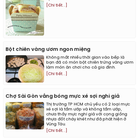
[Chi tiết...]
Bột chiên vàng ươm ngon miệng
Không mất nhiều thời gian vào bếp là
bạn đã có món bột chiên trứng vàng ươm
làm món ăn chơi cho cả gia đình.
[Chi tiết...]
Chợ Sài Gòn vắng bóng mực xé sợi nghi giả
Thị trường TP HCM chủ yếu có 2 loại mực
xé sợi là tẩm ướp và không tẩm ướp,
chưa thấy mực nghi giả với cọng giống
nhựa đốt cháy khét như đã phát hiện ở
Vũng Tàu.
[Chi tiết...]