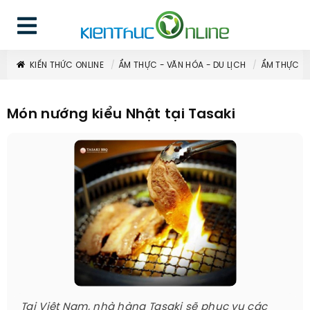
KIẾN THỨC ONLINE
ẨM THỰC - VĂN HÓA - DU LỊCH
ẨM THỰC
Món nướng kiểu Nhật tại Tasaki
Tại Việt Nam, nhà hàng Tasaki sẽ phục vụ các