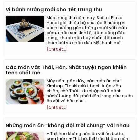
Vị bánh nướng mới cho Tết trung thu
Mùa trung thu năm nay, Sofitel Plaza
Hanoi giới thiệu bộ sưu tập 6 hương vị
bánh nướng gồm: trứng muối với nhân
cốm, nhân sen tinh tế, dăm bông đặc
trưng, khoai môn hay nhân đậu xanh
thơm bùi và nhân dưa Mỹ thanh mát.
[Chi tiết...]
Các món vặt Thái, Hàn, Nhật tuyệt ngon khiến
teen chết mê
Mấy năm gần đây, các món ăn như
Kimbap, Tteukbokki, bạch tuộc viên
chiên, chè Thái... du nhập và 'hoành
hành' tương đối phổ biến trong các quán
ăn vặt và hầu như...
[Chi tiết...]
Những món ăn “không đội trời chung” với nhau
+ Thịt heo không nên ăn với ốc bươu,
cam thảo. + Thịt bò, thịt trâu không nên