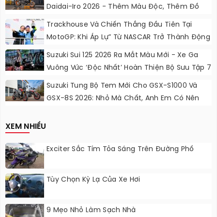
Daidai-Iro 2026 - Thêm Màu Độc, Thêm Đồ
Chơi, Thêm Cá Tính
Trackhouse Và Chiến Thắng Đầu Tiên Tại
MotoGP: Khi Áp Lự” Từ NASCAR Trở Thành Động
Lực Ngọt Ngào
Suzuki Sui 125 2026 Ra Mắt Màu Mới - Xe Ga
Vuông Vức ‘độc Nhất’ Hoàn Thiện Bộ Sưu Tập 7
Sắc Cầu Vồng
Suzuki Tung Bộ Tem Mới Cho GSX-S1000 Và
GSX-8S 2026: Nhỏ Mà Chất, Anh Em Có Nên
Nâng Cấp?
XEM NHIỀU
Exciter Sắc Tím Tỏa Sáng Trên Đường Phố
Tùy Chọn Kỳ Lạ Của Xe Hơi
9 Mẹo Nhỏ Làm Sạch Nhà