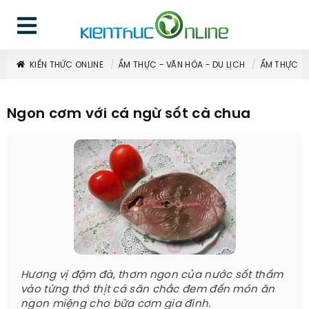
KIẾN THỨC ONLINE
ẨM THỰC - VĂN HÓA - DU LỊCH
ẨM THỰC
Ngon cơm với cá ngừ sốt cà chua
Hương vị đậm đà, thơm ngon của nước sốt thấm
vào từng thớ thịt cá săn chắc đem đến món ăn
ngon miệng cho bữa cơm gia đình.