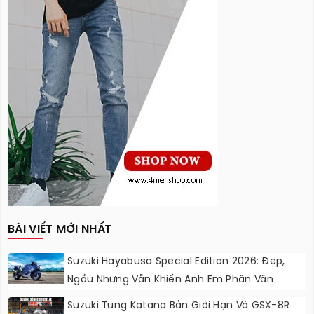
BÀI VIẾT MỚI NHẤT
Suzuki Hayabusa Special Edition 2026: Đẹp,
Ngầu Nhưng Vẫn Khiến Anh Em Phân Vân
Suzuki Tung Katana Bản Giới Hạn Và GSX-8R