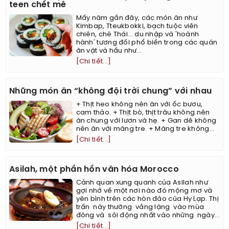
teen chết mê
Mấy năm gần đây, các món ăn như
Kimbap, Tteukbokki, bạch tuộc viên
chiên, chè Thái... du nhập và 'hoành
hành' tương đối phổ biến trong các quán
ăn vặt và hầu như...
[Chi tiết...]
Những món ăn “không đội trời chung” với nhau
+ Thịt heo không nên ăn với ốc bươu,
cam thảo. + Thịt bò, thịt trâu không nên
ăn chung với lươn và hẹ. + Gan dê không
nên ăn với măng tre. + Măng tre không...
[Chi tiết...]
Asilah, một phần hồn văn hóa Morocco
Cảnh quan xung quanh của Asilah như
gợi nhớ về một nơi nào đó mộng mơ và
yên bình trên các hòn đảo của Hy Lạp. Thị
trấn này thường vắng lặng vào mùa
đông và sôi động nhất vào những ngày...
[Chi tiết...]