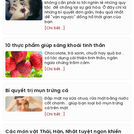
không cần phải lo tới nghìn lẻ những quy
tắc để chống lại sự già hóa. Ở đây chỉ là
những bí quyết đơn giản, hiệu quả nhất
để "vặn ngược" đồng hồ thời gian của
bạn.
[Chi tiết...]
10 thực phẩm giúp sảng khoái tinh thần
Chocolate, trà xanh, chuối hay quả bơ...
có tác dụng cải thiện tinh thần, ngăn
ngừa chứng trầm cảm.
[Chi tiết...]
Bí quyết trị mụn trứng cá
Đắp mặt nạ sữa chua, rửa mặt bằng nước
cốt chanh… giúp bạn loại bỏ mụn trứng
cá trên mặt.
[Chi tiết...]
Các món vặt Thái, Hàn, Nhật tuyệt ngon khiến