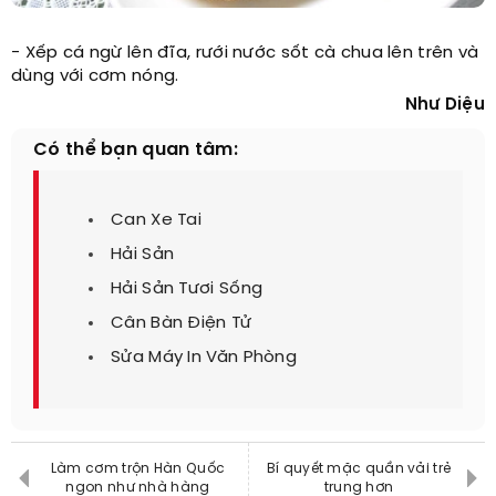
- Xếp cá ngừ lên đĩa, rưới nước sốt cà chua lên trên và
dùng với cơm nóng.
Như Diệu
Có thể bạn quan tâm:
Can Xe Tai
Hải Sản
Hải Sản Tươi Sống
Cân Bàn Điện Tử
Sửa Máy In Văn Phòng
Làm cơm trộn Hàn Quốc
Bí quyết mặc quần vải trẻ
ngon như nhà hàng
trung hơn