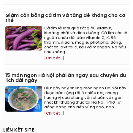
Giảm cân bằng cà tím và tăng đề kháng cho cơ
thể
Cà tím là loại quả rất giàu vitamin,
khoáng chất và dinh dưỡng. Cà tím còn là
nguồn chứa dồi dào vitamin C, K, B6,
thiamin, niacin, magiê, phốt pho, đồng,
chất xơ, axit folic, kali và mangan. Nó hầu
như không...
[Chi tiết...]
15 món ngon Hà Nội phải ăn ngay sau chuyến du
lịch dài ngày
Dù ngày nay những món ngon Hà Nội này
được bán rộng rãi ở nhiều nơi, nhưng
hương vị của chúng vẫn chuẩn và ngon
nhất khi thưởng thức tại Hà Nội. ​ Phở Từ
đồng bằng cho đến vùng cao, bạn...
[Chi tiết...]
LIÊN KẾT SITE