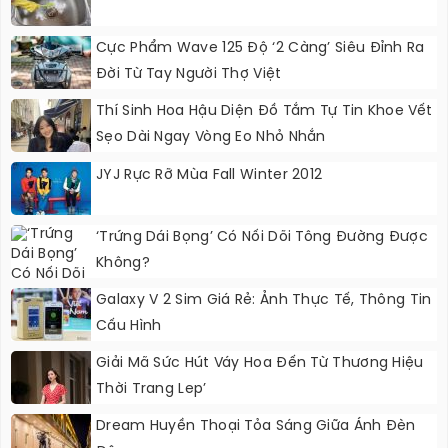
Cực Phẩm Wave 125 Độ ‘2 Càng’ Siêu Đỉnh Ra
Đời Từ Tay Người Thợ Việt
Thí Sinh Hoa Hậu Diện Đồ Tắm Tự Tin Khoe Vết
Sẹo Dài Ngay Vòng Eo Nhỏ Nhắn
JYJ Rực Rỡ Mùa Fall Winter 2012
‘Trứng Dái Bọng’ Có Nối Dõi Tông Đường Được
Không?
Galaxy V 2 Sim Giá Rẻ: Ảnh Thực Tế, Thông Tin
Cấu Hình
Giải Mã Sức Hút Váy Hoa Đến Từ Thương Hiệu
Thời Trang Lep’
Dream Huyền Thoại Tỏa Sáng Giữa Ánh Đèn