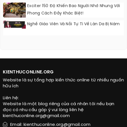
Exciter 150 Độ Khiến Bao Người Nhớ Nhung Với
Phong Cách Đầy Khác Biệt!
Nghề Giáo Viên Và Nỗi Tự Ti Về Làn Da Bị Nám
KIENTHUCONLINE.ORG
Website là sự tổng hợp kiến thức online từ nhiều nguồn
hữu ích
Liên hệ:
Website là một blog riêng của cá nhân tôi nếu bạn
đọc có nhu cầu góp ý vui lòng liên hệ
kienthuconline.org@gmail.com
Email: kienthuconline.org@gmail.com