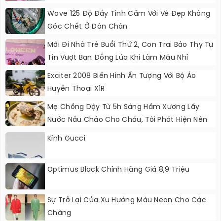
Wave 125 Độ Đầy Tình Cảm Với Vẻ Đẹp Không
Góc Chết Ở Dàn Chân
Mới Đi Nhà Trẻ Buổi Thứ 2, Con Trai Bảo Thy Tự
Tin Vượt Bạn Đồng Lứa Khi Làm Mẫu Nhí
Exciter 2008 Biến Hình Ấn Tượng Với Bộ Áo
Huyền Thoại X1R
Mẹ Chồng Dậy Từ 5h Sáng Hầm Xương Lấy
Nước Nấu Cháo Cho Cháu, Tôi Phát Hiện Nên
Đổ Ngay Vào Xô Rác Trước Mặt Bà
Kính Gucci
Optimus Black Chính Hãng Giá 8,9 Triệu
Sự Trở Lại Của Xu Hướng Màu Neon Cho Các
Chàng