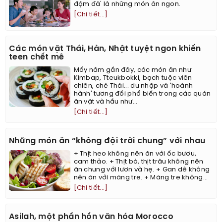
đậm đà' là những món ăn ngon.
[Chi tiết...]
Các món vặt Thái, Hàn, Nhật tuyệt ngon khiến
teen chết mê
Mấy năm gần đây, các món ăn như
Kimbap, Tteukbokki, bạch tuộc viên
chiên, chè Thái... du nhập và 'hoành
hành' tương đối phổ biến trong các quán
ăn vặt và hầu như...
[Chi tiết...]
Những món ăn “không đội trời chung” với nhau
+ Thịt heo không nên ăn với ốc bươu,
cam thảo. + Thịt bò, thịt trâu không nên
ăn chung với lươn và hẹ. + Gan dê không
nên ăn với măng tre. + Măng tre không...
[Chi tiết...]
Asilah, một phần hồn văn hóa Morocco