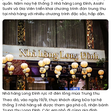
quần. Năm nay hệ thống 3 nhà hàng Long Đình, Asahi
Sushi và Gia Viên triển khai chương trình đón trung thu
tại nhà hàng với nhiều chương trình đặc sắc, hấp dẫn.
Nhà hàng Long Đình rực rỡ đèn lồng mùa Trung thu.
Theo đó, vào ngày 19/9, thực khách dùng bữa tại hệ
thống 3 nhà hàng sẽ được tham gia phá cỗ, nhận bánh
Trung thu Long Đình. Các em nhỏ đi cùng gia đình,