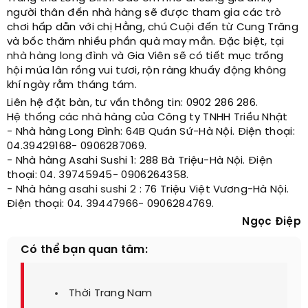
người thân đến nhà hàng sẽ được tham gia các trò
chơi hấp dẫn với chị Hằng, chú Cuội đến từ Cung Trăng
và bốc thăm nhiều phần quà may mắn. Đặc biệt, tại
nhà hàng long đình
và Gia Viên sẽ có tiết mục trống
hội múa lân rồng vui tươi, rộn ràng khuấy động không
khí ngày rằm tháng tám.
Liên hệ đặt bàn, tư vấn thông tin: 0902 286 286.
Hệ thống các nhà hàng của Công ty TNHH Triều Nhật
- Nhà hàng Long Đình: 64B Quán Sứ-Hà Nội. Điện thoại:
04.39429168- 0906287069.
- Nhà hàng Asahi Sushi 1: 288 Bà Triệu-Hà Nội. Điện
thoại: 04. 39745945- 0906264358.
- Nhà hàng
asahi sushi 2
: 76 Triệu Việt Vương-Hà Nội.
Điện thoại: 04. 39447966- 0906284769.
Ngọc Điệp
Có thể bạn quan tâm:
Thời Trang Nam