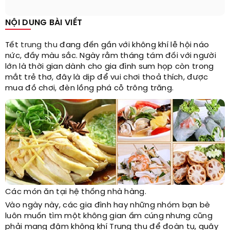
NỘI DUNG BÀI VIẾT
Tết
trung thu
đang đến gần với không khí lễ hội náo
nức, đầy màu sắc. Ngày rằm tháng tám đối với người
lớn là thời gian dành cho gia đình sum họp còn trong
mắt trẻ thơ, đây là dịp để vui chơi thoả thích, được
mua đồ chơi, đèn lồng phá cỗ trông trăng.
Các món ăn tại hệ thống nhà hàng.
Vào ngày này, các gia đình hay những nhóm bạn bè
luôn muốn tìm một không gian ấm cúng nhưng cũng
phải mang đậm không khí Trung thu để đoàn tụ, quây