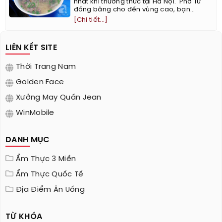
nhất khi thưởng thức tại Hà Nội. ​ Phở Từ
đồng bằng cho đến vùng cao, bạn...
[Chi tiết...]
LIÊN KẾT SITE
Thời Trang Nam
Golden Face
Xưởng May Quần Jean
WinMobile
DANH MỤC
Ẩm Thực 3 Miền
Ẩm Thực Quốc Tế
Địa Điểm Ăn Uống
TỪ KHÓA