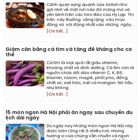
Cảnh quan xung quanh của Asilah như
gợi nhớ về một nơi nào đó mộng mơ và
yên bình trên các hòn đảo của Hy Lạp. Thị
trấn này thường vắng lặng vào mùa
đông và sôi động nhất vào những ngày...
[Chi tiết...]
Giảm cân bằng cà tím và tăng đề kháng cho cơ
thể
Cà tím là loại quả rất giàu vitamin,
khoáng chất và dinh dưỡng. Cà tím còn là
nguồn chứa dồi dào vitamin C, K, B6,
thiamin, niacin, magiê, phốt pho, đồng,
chất xơ, axit folic, kali và mangan. Nó hầu
như không...
[Chi tiết...]
15 món ngon Hà Nội phải ăn ngay sau chuyến du
lịch dài ngày
Dù ngày nay những món ngon Hà Nội này
được bán rộng rãi ở nhiều nơi, nhưng
hương vị của chúng vẫn chuẩn và ngon