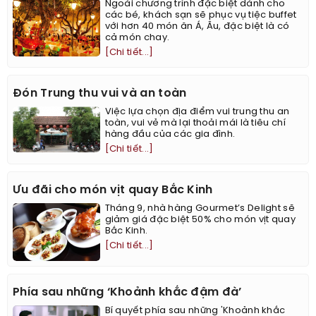
Ngoài chương trình đặc biệt dành cho
các bé, khách sạn sẽ phục vụ tiệc buffet
với hơn 40 món ăn Á, Âu, đặc biệt là có
cả món chay.
[Chi tiết...]
Đón Trung thu vui và an toàn
Việc lựa chọn địa điểm vui trung thu an
toàn, vui vẻ mà lại thoải mái là tiêu chí
hàng đầu của các gia đình.
[Chi tiết...]
Ưu đãi cho món vịt quay Bắc Kinh
Tháng 9, nhà hàng Gourmet’s Delight sẽ
giảm giá đặc biệt 50% cho món vịt quay
Bắc Kinh.
[Chi tiết...]
Phía sau những ‘Khoảnh khắc đậm đà’
Bí quyết phía sau những 'Khoảnh khắc