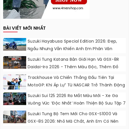
BÀI VIẾT MỚI NHẤT
Suzuki Hayabusa Special Edition 2026: Đẹp,
Ngầu Nhưng Vẫn Khiến Anh Em Phân Vân
Suzuki Tung Katana Bản Giới Hạn Và GSX-8R
Daidai-Iro 2026 - Thêm Màu Độc, Thêm Đồ
Chơi, Thêm Cá Tính
Trackhouse Và Chiến Thắng Đầu Tiên Tại
MotoGP: Khi Áp Lự” Từ NASCAR Trở Thành Động
Lực Ngọt Ngào
Suzuki Sui 125 2026 Ra Mắt Màu Mới - Xe Ga
Vuông Vức ‘độc Nhất’ Hoàn Thiện Bộ Sưu Tập 7
Sắc Cầu Vồng
Suzuki Tung Bộ Tem Mới Cho GSX-S1000 Và
GSX-8S 2026: Nhỏ Mà Chất, Anh Em Có Nên