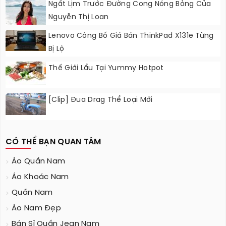
Ngất Lịm Trước Đường Cong Nóng Bỏng Của
Nguyễn Thị Loan
Lenovo Công Bố Giá Bán ThinkPad X131e Từng
Bị Lộ
Thế Giới Lẩu Tại Yummy Hotpot
[Clip] Đua Drag Thể Loại Mới
CÓ THỂ BẠN QUAN TÂM
Áo Quần Nam
Áo Khoác Nam
Quần Nam
Áo Nam Đẹp
Bán Sỉ Quần Jean Nam