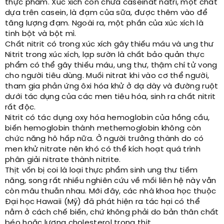
thực phẩm. Xúc xích còn chứa caseinat natri, một chất
dựa trên casein, là đạm của sữa, được thêm vào để
tăng lượng đạm. Ngoài ra, một phần của xúc xích là
tinh bột và bột mì.
Chất nitrit có trong xúc xích gây thiếu máu và ung thư
Nitrit trong xúc xích, lạp sườn là chất bảo quản thực
phẩm có thể gây thiếu máu, ung thư, thậm chí tử vong
cho người tiêu dùng. Muối nitrat khi vào cơ thể người,
tham gia phản ứng ôxi hóa khử ở dạ dày và đường ruột
dưới tác dụng của các men tiêu hóa, sinh ra chất nitrit
rất độc.
Nitrit có tác dụng oxy hóa hemoglobin của hồng cầu,
biến hemoglobin thành methemoglobin không còn
chức năng hô hấp nữa. Ở người trưởng thành do có
men khử nitrate nên khó có thể kích hoạt quá trình
phân giải nitrate thành nitrite.
Thịt vốn bị coi là loại thực phẩm sinh ung thư tiềm
năng, song rất nhiều nghiên cứu về mối liên hệ này vẫn
còn mâu thuẫn nhau. Mới đây, các nhà khoa học thuộc
Đại học Hawaii (Mỹ) đã phát hiện ra tác hại có thể
nằm ở cách chế biến, chứ không phải do bản thân chất
béo hoặc lượng cholesterol trong thịt.