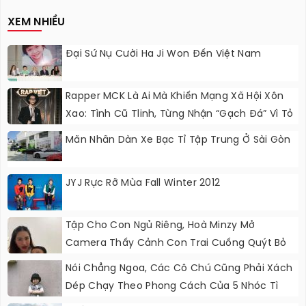
Nâng Cấp?
XEM NHIỀU
Đại Sứ Nụ Cười Ha Ji Won Đến Việt Nam
Rapper MCK Là Ai Mà Khiến Mạng Xã Hội Xôn
Xao: Tình Cũ Tlinh, Từng Nhận “gạch Đá” Vì Tỏ
Thái Độ Với Trường Giang
Mãn Nhãn Dàn Xe Bạc Tỉ Tập Trung Ở Sài Gòn
JYJ Rực Rỡ Mùa Fall Winter 2012
Tập Cho Con Ngủ Riêng, Hoà Minzy Mở
Camera Thấy Cảnh Con Trai Cuống Quýt Bỏ
Chạy Khỏi Phòng
Nói Chẳng Ngoa, Các Cô Chú Cũng Phải Xách
Dép Chạy Theo Phong Cách Của 5 Nhóc Tì
Này