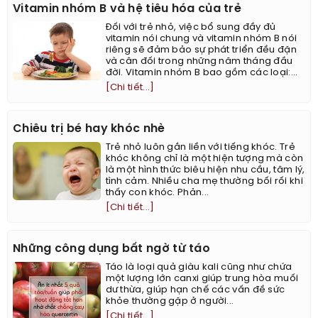
Vitamin nhóm B và hệ tiêu hóa của trẻ
Đối với trẻ nhỏ, việc bổ sung đầy đủ
vitamin nói chung và vitamin nhóm B nói
riêng sẽ đảm bảo sự phát triển đều đặn
và cân đối trong những năm tháng đầu
đời. Vitamin nhóm B bao gồm các loại:...
[Chi tiết...]
Chiêu trị bé hay khóc nhè
Trẻ nhỏ luôn gắn liền với tiếng khóc. Trẻ
khóc không chỉ là một hiện tượng mà còn
là một hình thức biêu hiện nhu cầu, tâm lý,
tình cảm. Nhiều cha mẹ thường bối rối khi
thấy con khóc. Phản...
[Chi tiết...]
Những công dụng bất ngờ từ táo
Táo là loại quả giàu kali cũng như chứa
một lượng lớn canxi giúp trung hòa muối
dư thừa, giúp hạn chế các vấn đề sức
khỏe thường gặp ở người...
[Chi tiết...]