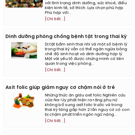
với tình trạng dinh dưỡng, sức khoẻ, điều
kiện kinh tế, sở thích. Lựa chọn phù hợp
Phù hợp với...
[Chi tiết...]
Dinh dưỡng phòng chống bệnh tật trong thai kỳ
Dị tật bẩm sinh thai nhi và một số bệnh lý
trong thai kỳ vẫn có thể ngăn ngừa bằng
chế độ sinh hoạt và dinh dưỡng hợp lý.
Một vài yếu tố được chứng minh có liên
quan trong việc phòng...
[Chi tiết...]
Axit folic giúp giảm nguy cơ chậm nói ở trẻ
Những thức ăn giáu axit folic Nghiên cứu
của Na-Uy phát hiện ra rằng phụ nữ
không bổ sung axit folic trước và trong
thai kỳ tăng gấp hơn 2 lần nguy cơ có con
bị chậm phát triển ngôn ngữ nặng...
[Chi tiết...]