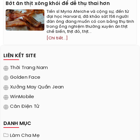
Bớt ăn thịt xông khói để dễ thụ thai hơn
Tiến sĩ Myria Afeiche và cộng sự, đến từ
đại học Harvard, đã khảo sát 156 người
đàn ông đang muốn có con bằng thụ tinh
trong ống nghiệm thường xuyên ăn thịt
chế biến, thịt đỏ, thịt...
[Chi tiết...]
LIÊN KẾT SITE
Thời Trang Nam
Golden Face
Xưởng May Quần Jean
WinMobile
Cân Điện Tử
DANH MỤC
Làm Cha Mẹ