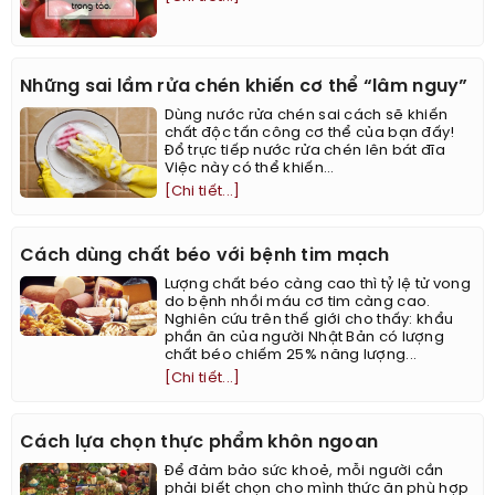
Những sai lầm rửa chén khiến cơ thể “lâm nguy”
Dùng nước rửa chén sai cách sẽ khiến
chất độc tấn công cơ thể của bạn đấy!
Đổ trực tiếp nước rửa chén lên bát đĩa
Việc này có thể khiến...
[Chi tiết...]
Cách dùng chất béo với bệnh tim mạch
Lượng chất béo càng cao thì tỷ lệ tử vong
do bệnh nhồi máu cơ tim càng cao.
Nghiên cứu trên thế giới cho thấy: khẩu
phần ăn của người Nhật Bản có lượng
chất béo chiếm 25% năng lượng...
[Chi tiết...]
Cách lựa chọn thực phẩm khôn ngoan
Để đảm bảo sức khoẻ, mỗi người cần
phải biết chọn cho mình thức ăn phù hợp