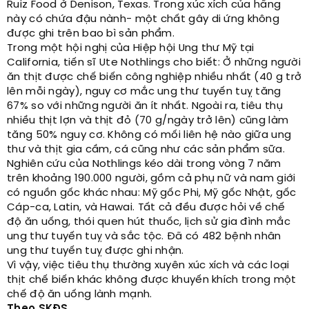
Ruiz Food ở Denison, Texas. Trong xúc xích của hãng
này có chứa đậu nành- một chất gây di ứng không
được ghi trên bao bì sản phẩm.
Trong một hội nghị của Hiệp hội Ung thư Mỹ tại
California, tiến sĩ Ute Nothlings cho biết: Ở những người
ăn thịt được chế biến công nghiệp nhiều nhất (40 g trở
lên mỗi ngày), nguy cơ mắc ung thư tuyến tuỵ tăng
67% so với những người ăn ít nhất. Ngoài ra, tiêu thụ
nhiều thịt lợn và thịt đỏ (70 g/ngày trở lên) cũng làm
tăng 50% nguy cơ. Không có mối liên hệ nào giữa ung
thư và thịt gia cầm, cá cũng như các sản phẩm sữa.
Nghiên cứu của Nothlings kéo dài trong vòng 7 năm
trên khoảng 190.000 người, gồm cả phụ nữ và nam giới
có nguồn gốc khác nhau: Mỹ gốc Phi, Mỹ gốc Nhật, gốc
Cáp-ca, Latin, và Hawai. Tất cả đều được hỏi về chế
độ ăn uống, thói quen hút thuốc, lịch sử gia đình mắc
ung thư tuyến tuỵ và sắc tộc. Đã có 482 bệnh nhân
ung thư tuyến tuỵ được ghi nhận.
Vì vậy, việc tiêu thụ thường xuyên xúc xích và các loại
thịt chế biến khác không được khuyến khích trong một
chế độ ăn uống lành mạnh.