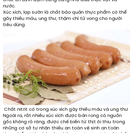
chất ổn định đạm cũng cũng như dầu thực vật và
nước.
Xúc xích, lạp sườn là chất bảo quản thực phẩm có thể
gây thiếu máu, ung thư, thậm chí tử vong cho người
tiêu dùng.
Chất nitrit có trong xúc xích gây thiếu máu và ung thư
Ngoài ra, rất nhiều xúc xích được bán rong có nguồn
gốc không rõ ràng, được chế biến từ thịt ôi thiu trong
những cơ sở tư nhân thiếu an toàn vệ sinh an toàn