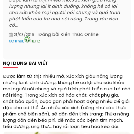
Được làm từ thịt nhiều mỡ, xúc xích giàu năng
lượng nhưng lại ít dinh dưỡng, không hề có lợi
cho sức khỏe mọi người nói chung và quá trình
phát triển của trẻ nhỏ nói riêng. Trong xúc xích
có...
Đăng bởi
Kiến Thức Online
21/03/2015
NỘI DUNG BÀI VIẾT
Được làm từ thịt nhiều mỡ, xúc xích giàu năng lượng
nhưng lại ít dinh dưỡng, không hề có lợi cho sức khỏe
mọi người nói chung và quá trình phát triển của trẻ nhỏ
nói riêng. Trong xúc xích có hóa chất, chất phụ gia,
chất bảo quản, buộc gan phải hoạt động nhiều để giải
độc cho cơ thể. Ăn nhiều xúc xích (cũng như các thực
phẩm chế biến sẵn), sẽ dẫn đến tình trạng: Thừa năng
lượng dẫn đến béo phì, dễ mắc các bệnh tim mạch,
tiểu đường, ung thư... hay rối loạn tiêu hóa kéo dài.