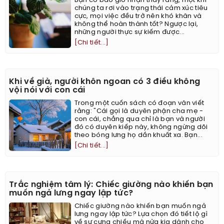
Bạn có bao giờ nhận thấy rằng, một khi
chúng ta rơi vào trạng thái cảm xúc tiêu
cực, mọi việc đều trở nên khó khăn và
không thể hoàn thành tốt? Ngược lại,
những người thực sự kiếm được...
[Chi tiết...]
Khi về già, người khôn ngoan có 3 điều không
vội nói với con cái
Trong một cuốn sách có đoạn văn viết
rằng: "Cái gọi là duyên phận cha mẹ -
con cái, chẳng qua chỉ là bạn và người
đó có duyên kiếp này, không ngừng dõi
theo bóng lưng họ dần khuất xa. Bạn...
[Chi tiết...]
Trắc nghiệm tâm lý: Chiếc giường nào khiến bạn
muốn ngả lưng ngay lập tức?
Chiếc giường nào khiến bạn muốn ngả
lưng ngay lập tức? Lựa chọn đó tiết lộ gì
về sự cưng chiều mà nửa kia dành cho