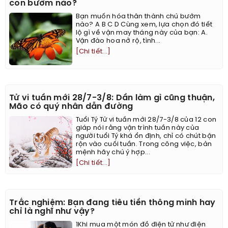
con bướm nào?
Bạn muốn hóa thân thành chú bướm
nào? A B C D Cùng xem, lựa chọn đó tiết
lộ gì về vận may tháng này của bạn: A.
Vận đào hoa nở rộ, tình...
[Chi tiết...]
Tử vi tuần mới 28/7-3/8: Dần làm gì cũng thuận,
Mão có quý nhân dẫn đường
Tuổi Tý Tử vi tuần mới 28/7-3/8 của 12 con
giáp nói rằng vận trình tuần này của
người tuổi Tý khá ổn định, chỉ có chút bận
rộn vào cuối tuần. Trong công việc, bản
mệnh hãy chú ý hợp...
[Chi tiết...]
Trắc nghiệm: Bạn đang tiêu tiền thông minh hay
chỉ là nghĩ như vậy?
1Khi mua một món đồ điện tử như điện