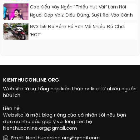
Các Kiểu Váy Ngắn “thiếu Hụt Vải” Làm Hội
Người Đẹp Vbiz Điêu Đứng, Suýt Rơi Vào Cảnh
Nguy Hiểm
NVX 155 Độ Hầm Hố Hơn Với Nhiều Đồ Chơi
‘HOT’
KIENTHUCONLINE.ORG
Website là sự tổng hợp kiến thức online từ nhiều nguồn
hữu ích
Liên hệ:
Website là một blog riêng của cá nhân tôi nếu bạn
đọc có nhu cầu góp ý vui lòng liên hệ
kienthuconline.org@gmail.com
Email: kienthuconline.org@gmail.com