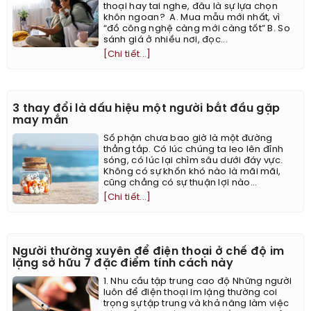
thoại hay tai nghe, đâu là sự lựa chọn
khôn ngoan? A. Mua mẫu mới nhất, vì
“đồ công nghệ càng mới càng tốt” B. So
sánh giá ở nhiều nơi, đọc...
[Chi tiết...]
3 thay đổi là dấu hiệu một người bắt đầu gặp
may mắn
Số phận chưa bao giờ là một đường
thẳng tắp. Có lúc chúng ta leo lên đỉnh
sóng, có lúc lại chìm sâu dưới đáy vực.
Không có sự khốn khó nào là mãi mãi,
cũng chẳng có sự thuận lợi nào...
[Chi tiết...]
Người thường xuyên để điện thoại ở chế độ im
lặng sở hữu 7 đặc điểm tính cách này
1. Nhu cầu tập trung cao độ Những người
luôn để điện thoại im lặng thường coi
trọng sự tập trung và khả năng làm việc