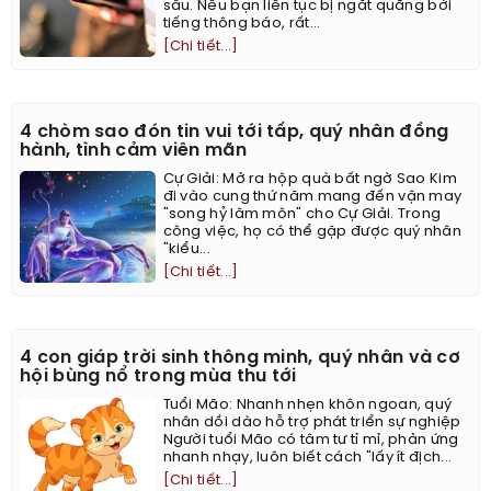
sâu. Nếu bạn liên tục bị ngắt quãng bởi
tiếng thông báo, rất...
[Chi tiết...]
4 chòm sao đón tin vui tới tấp, quý nhân đồng
hành, tình cảm viên mãn
Cự Giải: Mở ra hộp quà bất ngờ Sao Kim
đi vào cung thứ năm mang đến vận may
"song hỷ lâm môn" cho Cự Giải. Trong
công việc, họ có thể gặp được quý nhân
"kiểu...
[Chi tiết...]
4 con giáp trời sinh thông minh, quý nhân và cơ
hội bùng nổ trong mùa thu tới
Tuổi Mão: Nhanh nhẹn khôn ngoan, quý
nhân dồi dào hỗ trợ phát triển sự nghiệp
Người tuổi Mão có tâm tư tỉ mỉ, phản ứng
nhanh nhạy, luôn biết cách "lấy ít địch...
[Chi tiết...]