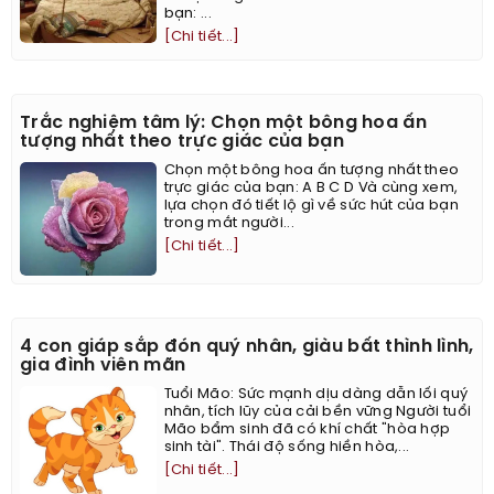
bạn: ...
[Chi tiết...]
Trắc nghiệm tâm lý: Chọn một bông hoa ấn
tượng nhất theo trực giác của bạn
Chọn một bông hoa ấn tượng nhất theo
trực giác của bạn: A B C D Và cùng xem,
lựa chọn đó tiết lộ gì về sức hút của bạn
trong mắt người...
[Chi tiết...]
4 con giáp sắp đón quý nhân, giàu bất thình lình,
gia đình viên mãn
Tuổi Mão: Sức mạnh dịu dàng dẫn lối quý
nhân, tích lũy của cải bền vững Người tuổi
Mão bẩm sinh đã có khí chất "hòa hợp
sinh tài". Thái độ sống hiền hòa,...
[Chi tiết...]