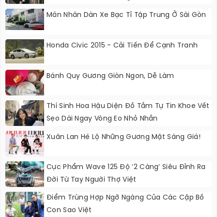
Thái Độ Với Trường Giang
Mãn Nhãn Dàn Xe Bạc Tỉ Tập Trung Ở Sài Gòn
Honda Civic 2015 - Cải Tiến Để Cạnh Tranh
Bánh Quy Gương Giòn Ngon, Dễ Làm
Thí Sinh Hoa Hậu Diện Đồ Tắm Tự Tin Khoe Vết
Sẹo Dài Ngay Vòng Eo Nhỏ Nhắn
Xuân Lan Hé Lộ Những Gương Mặt Sáng Giá!
Cực Phẩm Wave 125 Độ ‘2 Càng’ Siêu Đỉnh Ra
Đời Từ Tay Người Thợ Việt
Điểm Trùng Hợp Ngỡ Ngàng Của Các Cặp Bố
Con Sao Việt