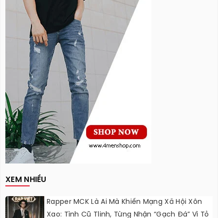
XEM NHIỀU
Rapper MCK Là Ai Mà Khiến Mạng Xã Hội Xôn
Xao: Tình Cũ Tlinh, Từng Nhận “gạch Đá” Vì Tỏ