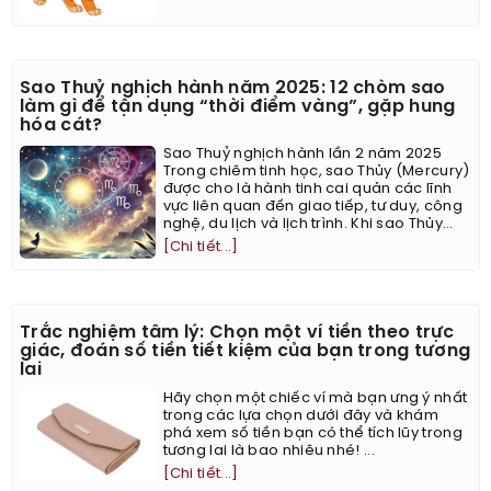
Sao Thuỷ nghịch hành năm 2025: 12 chòm sao
làm gì để tận dụng “thời điểm vàng”, gặp hung
hóa cát?
Sao Thuỷ nghịch hành lần 2 năm 2025
Trong chiêm tinh học, sao Thủy (Mercury)
được cho là hành tinh cai quản các lĩnh
vực liên quan đến giao tiếp, tư duy, công
nghệ, du lịch và lịch trình. Khi sao Thủy...
[Chi tiết...]
Trắc nghiệm tâm lý: Chọn một ví tiền theo trực
giác, đoán số tiền tiết kiệm của bạn trong tương
lai
Hãy chọn một chiếc ví mà bạn ưng ý nhất
trong các lựa chọn dưới đây và khám
phá xem số tiền bạn có thể tích lũy trong
tương lai là bao nhiêu nhé! ...
[Chi tiết...]