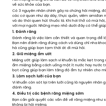
về sức khỏe của bạn.
Có 3 nguyên nhân chính gây ra chứng hôi miệng, đó
các cơ quan như dạ dày, thực quản, viêm amiđan m
và do thói quen hút thuốc lá. Khi hơi thở có mùi hô
với mọi người. Những mẹo nhỏ dưới đây có thể giúp b
1. Đánh răng
Đánh răng là việc làm cần thiết và quan trọng để l
Bạn nên đánh răng đúng cách và dùng chỉ nha khoa
hà cũng giúp bạn tạm thời át đi mùi hôi.
2. Giữ miệng ẩm ướt
Miệng ướt giúp làm sạch vi khuẩn bị mắc kẹt trong
ẩm miệng bằng cách uống một ít nước hay nước trá
bọt cũng giúp bạn làm tăng độ ẩm tự nhiên cho m
3. Làm sạch lưỡi của bạn
Vi khuẩn còn sót lại trên lưỡi cũng là nguyên nhân g
đánh răng.
4. Điều trị các bệnh răng miệng sớm
Bạn cần giải quyết các vấn đề về răng miệng như s
không bị hôi miệng.