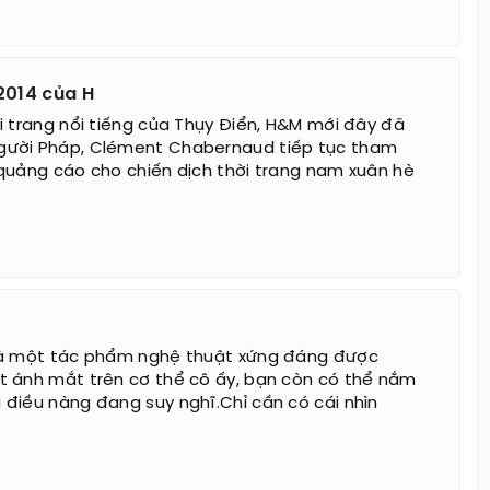
2014 của H
i trang nổi tiếng của Thụy Điển, H&M mới đây đã
ười Pháp, Clément Chabernaud tiếp tục tham
quảng cáo cho chiến dịch thời trang nam xuân hè
là một tác phẩm nghệ thuật xứng đáng được
 ánh mắt trên cơ thể cô ấy, bạn còn có thể nắm
điều nàng đang suy nghĩ.Chỉ cần có cái nhìn