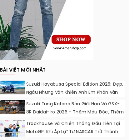
BÀI VIẾT MỚI NHẤT
Suzuki Hayabusa Special Edition 2026: Đẹp,
Ngầu Nhưng Vẫn Khiến Anh Em Phân Vân
Suzuki Tung Katana Bản Giới Hạn Và GSX-
8R Daidai-Iro 2026 - Thêm Màu Độc, Thêm
Đồ Chơi, Thêm Cá Tính
Trackhouse Và Chiến Thắng Đầu Tiên Tại
MotoGP: Khi Áp Lự” Từ NASCAR Trở Thành