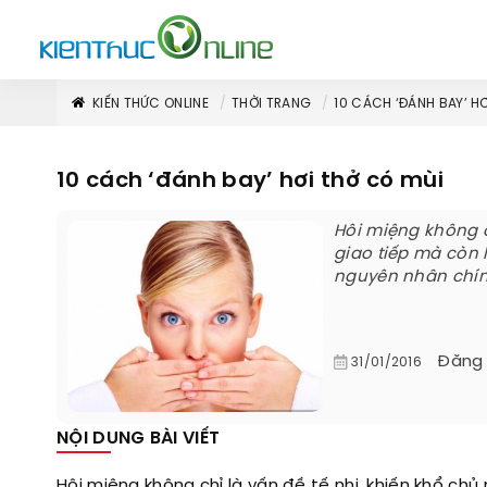
KIẾN THỨC ONLINE
THỜI TRANG
10 CÁCH ‘ĐÁNH BAY’ H
10 cách ‘đánh bay’ hơi thở có mùi
Hôi miệng không ch
giao tiếp mà còn 
nguyên nhân chính
Đăng
31/01/2016
NỘI DUNG BÀI VIẾT
Hôi miệng không chỉ là vấn đề tế nhị, khiến khổ chủ