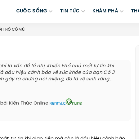
CUỘC SỐNG
TIN TỨC
KHÁM PHÁ
TH
ƠI THỞ CÓ MÙI
ỉ là vấn đề tế nhị, khiến khổ chủ mất tự tin khi
là dấu hiệu cảnh báo về sức khỏe của bạn.Có 3
 gây ra chứng hôi miệng, đó là vệ sinh răng...
 bởi
Kiến Thức Online
 mất tự tin khi giao tiếp mà còn là dấu hiệu cảnh báo