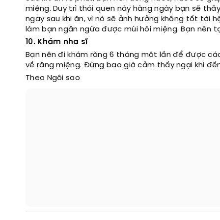
miệng. Duy trì thói quen này hàng ngày bạn sẽ thấy
ngay sau khi ăn, vì nó sẽ ảnh hưởng không tốt tới 
làm bạn ngăn ngừa được mùi hôi miệng. Bạn nên tạ
10. Khám nha sĩ
Bạn nên đi khám răng 6 tháng một lần để được các
về răng miệng. Đừng bao giờ cảm thấy ngại khi đến
Theo Ngôi sao