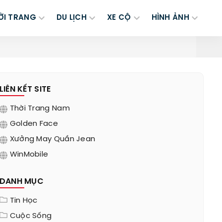
ỜI TRANG
DU LỊCH
XE CỘ
HÌNH ẢNH
LIÊN KẾT SITE
Thời Trang Nam
Golden Face
Xưởng May Quần Jean
WinMobile
DANH MỤC
Tin Học
Cuộc Sống