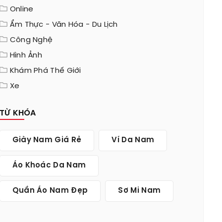
Online
Ẩm Thực - Văn Hóa - Du Lịch
Công Nghệ
Hình Ảnh
Khám Phá Thế Giới
Xe
TỪ KHÓA
Giày Nam Giá Rẻ
Ví Da Nam
Áo Khoác Da Nam
Quần Áo Nam Đẹp
Sơ Mi Nam