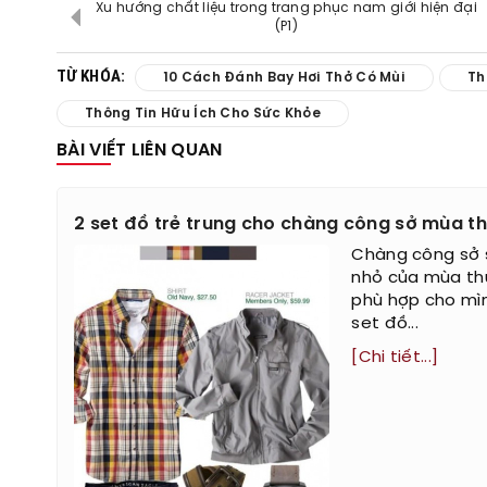
Xu hướng chất liệu trong trang phục nam giới hiện đại
(P1)
TỪ KHÓA:
10 Cách Đánh Bay Hơi Thở Có Mùi
Th
Thông Tin Hữu Ích Cho Sức Khỏe
BÀI VIẾT LIÊN QUAN
2 set đồ trẻ trung cho chàng công sở mùa th
Chàng công sở s
nhỏ của mùa th
phù hợp cho mìn
set đồ...
[Chi tiết...]