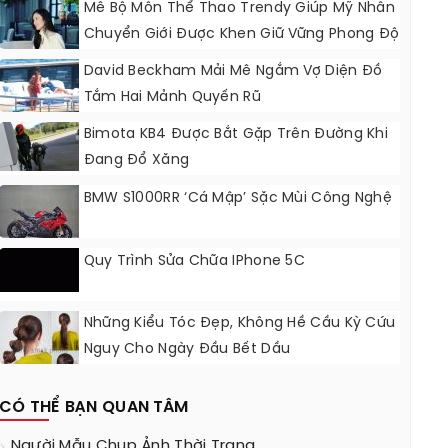
Mê Bộ Môn Thể Thao Trendy Giúp Mỹ Nhân
Chuyển Giới Được Khen Giữ Vững Phong Độ
Nhan Sắc
David Beckham Mải Mê Ngắm Vợ Diện Đồ
Tắm Hai Mảnh Quyến Rũ
Bimota KB4 Được Bắt Gặp Trên Đường Khi
Đang Đổ Xăng
BMW S1000RR ‘Cá Mập’ Sặc Mùi Công Nghệ
Quy Trình Sửa Chữa IPhone 5C
Những Kiểu Tóc Đẹp, Không Hề Cầu Kỳ Cứu
Nguy Cho Ngày Đầu Bết Dầu
CÓ THỂ BẠN QUAN TÂM
Người Mẫu Chụp Ảnh Thời Trang