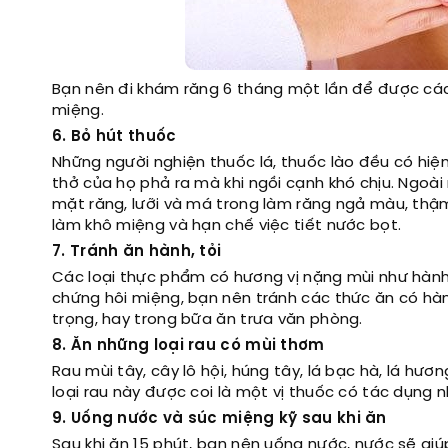
Bạn nên đi khám răng 6 tháng một lần để được cá
miệng.
6. Bỏ hút thuốc
Những người nghiện thuốc lá, thuốc lào đều có hiệ
thở của họ phả ra mà khi ngồi cạnh khó chịu. Ngoài 
mặt răng, lưỡi và má trong làm răng ngả màu, thậm
làm khô miệng và hạn chế việc tiết nước bọt.
7. Tránh ăn hành, tỏi
Các loại thực phẩm có hương vị nặng mùi như hành, t
chứng hôi miệng, bạn nên tránh các thức ăn có hàn
trọng, hay trong bữa ăn trưa văn phòng.
8. Ăn những loại rau có mùi thơm
Rau mùi tây, cây lô hội, húng tây, lá bạc hà, lá hư
loại rau này được coi là một vị thuốc có tác dụng
9. Uống nước và súc miệng kỹ sau khi ăn
Sau khi ăn 15 phút, bạn nên uống nước, nước sẽ gi