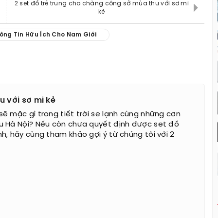
2 set đồ trẻ trung cho chàng công sở mùa thu với sơ mi
kẻ
ông Tin Hữu Ích Cho Nam Giới
u với sơ mi kẻ
ẽ mặc gì trong tiết trời se lạnh cùng những cơn
u Hà Nội? Nếu còn chưa quyết định được set đồ
h, hãy cùng tham khảo gợi ý từ chúng tôi với 2