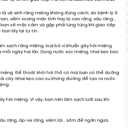
 là vệ sinh răng miệng không đúng cách; do bệnh lý ở
ạn, viêm xoang mãn tính hay bị cao răng, sâu răng…
i, bạn sẽ mặc cảm và gặp phải lúng túng khi giao tiếp
ạn lấy lại tự tin.
àm sạch răng miệng, loại bỏ vi khuẩn gây hôi miệng.
 mỗi ngày hai lần. Dùng nước súc miệng, nhai kẹo bạc
 miệng. Để thoát khỏi hơi thở có mùi bạn có thể dưỡng
i cây. Nhai kẹo cao su không đường để tạo ra nước
iệng.
ây hôi miệng. Vì vậy, bạn nên làm sạch lưỡi sau khi
âu răng, áp-xe răng, viêm lợi… sớm để ngăn ngừa