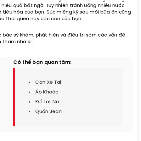
 hiệu quả bất ngờ. Tuy nhiên tránh uống nhiều nước
hệ tiêu hóa của bạn. Súc miệng kỹ sau mỗi bữa ăn cũng
o thói quen này các con của bạn.
 bác sỹ khám, phát hiện và điều trị sớm các vấn đề
 thăm nha sĩ.
Có thể bạn quan tâm:
Can Xe Tai
Áo Khoác
Đồ Lót Nữ
Quần Jean