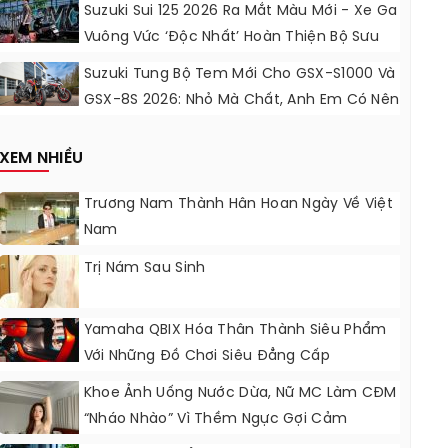
Động Lực Ngọt Ngào
Suzuki Sui 125 2026 Ra Mắt Màu Mới - Xe Ga
Vuông Vức ‘độc Nhất’ Hoàn Thiện Bộ Sưu
Tập 7 Sắc Cầu Vồng
Suzuki Tung Bộ Tem Mới Cho GSX-S1000 Và
GSX-8S 2026: Nhỏ Mà Chất, Anh Em Có Nên
Nâng Cấp?
XEM NHIỀU
Trương Nam Thành Hân Hoan Ngày Về Việt
Nam
Trị Nám Sau Sinh
Yamaha QBIX Hóa Thân Thành Siêu Phẩm
Với Những Đồ Chơi Siêu Đẳng Cấp
Khoe Ảnh Uống Nước Dừa, Nữ MC Làm CĐM
“nháo Nhào” Vì Thềm Ngực Gợi Cảm