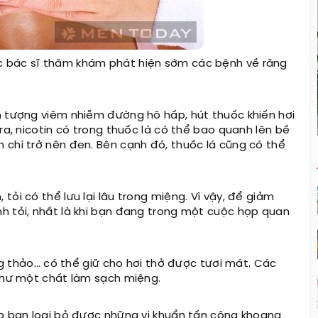
c bác sĩ thăm khám phát hiện sớm các bệnh về răng
n tượng viêm nhiễm đường hô hấp, hút thuốc khiến hơi
ra, nicotin có trong thuốc lá có thể bao quanh lên bề
 chí trở nên đen. Bên cạnh đó, thuốc lá cũng có thể
ỏi có thể lưu lại lâu trong miệng. Vì vậy, để giảm
h tỏi, nhất là khi bạn đang trong một cuộc họp quan
ơng thảo… có thể giữ cho hơi thở được tươi mát. Các
 như một chất làm sạch miệng.
úp bạn loại bỏ được những vi khuẩn tấn công khoang