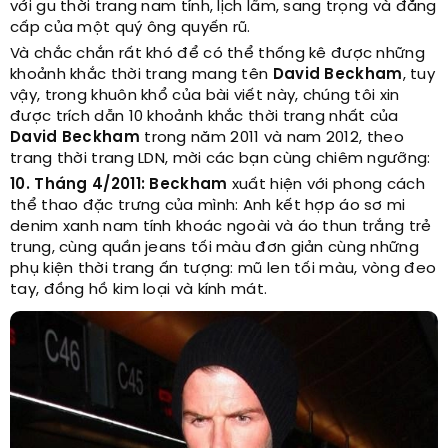
với gu thời trang nam tính, lịch lãm, sang trọng và đẳng
cấp của một quý ông quyến rũ.
Và chắc chắn rất khó để có thể thống kê được những
khoảnh khắc thời trang mang tên
David Beckham
, tuy
vậy, trong khuôn khổ của bài viết này, chúng tôi xin
được trích dẫn 10 khoảnh khắc thời trang nhất của
David Beckham
trong năm 2011 và nam 2012, theo
trang thời trang LDN, mời các bạn cùng chiêm ngưỡng:
10. Tháng 4/2011:
Beckham
xuất hiện với phong cách
thể thao đặc trưng của mình: Anh kết hợp áo sơ mi
denim xanh nam tính khoác ngoài và áo thun trắng trẻ
trung, cùng quần jeans tối màu đơn giản cùng những
phụ kiện thời trang ấn tượng: mũ len tối màu, vòng đeo
tay, đồng hồ kim loại và kính mát.