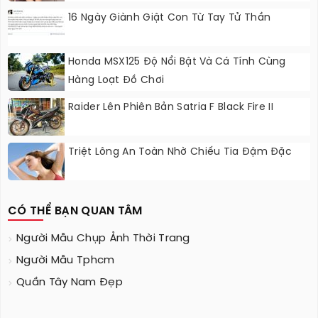
16 Ngày Giành Giật Con Từ Tay Tử Thần
Honda MSX125 Độ Nổi Bật Và Cá Tính Cùng
Hàng Loạt Đồ Chơi
Raider Lên Phiên Bản Satria F Black Fire II
Triệt Lông An Toàn Nhờ Chiếu Tia Đậm Đặc
CÓ THỂ BẠN QUAN TÂM
Người Mẫu Chụp Ảnh Thời Trang
Người Mẫu Tphcm
Quần Tây Nam Đẹp