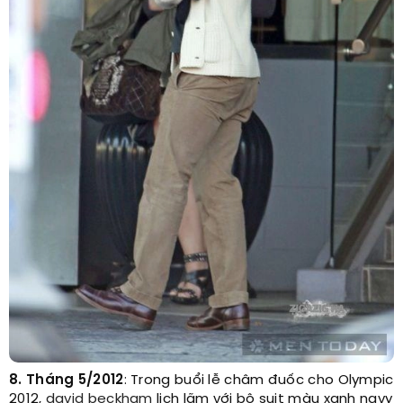
8. Tháng 5/2012
: Trong buổi lễ châm đuốc cho Olympic
2012,
david beckham
lịch lãm với bộ suit màu xanh navy