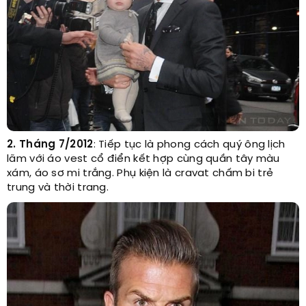
2. Tháng 7/2012
: Tiếp tục là phong cách quý ông lịch
lãm với áo vest cổ điển kết hợp cùng quần tây màu
xám, áo sơ mi trắng. Phụ kiện là cravat chấm bi trẻ
trung và thời trang.