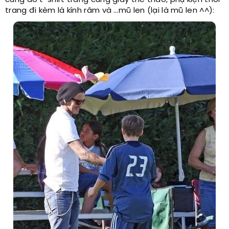
trang đi kèm là kính râm và …mũ len (lại là mũ len ^^):