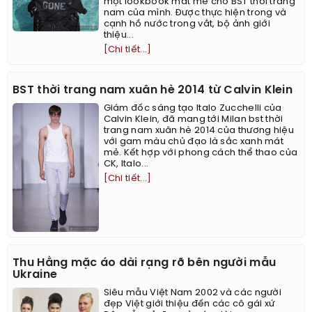
một lookbook mát mẻ cho BST thời trang
nam của mình. Được thực hiện trong và
cạnh hồ nước trong vắt, bộ ảnh giới
thiệu...
[Chi tiết...]
BST thời trang nam xuân hè 2014 từ Calvin Klein
Giám đốc sáng tạo Italo Zucchelli của
Calvin Klein, đã mang tới Milan bst thời
trang nam xuân hè 2014 của thương hiệu
với gam màu chủ đạo là sắc xanh mát
mẻ. Kết hợp với phong cách thể thao của
CK, Italo...
[Chi tiết...]
Thu Hằng mặc áo dài rạng rỡ bên người mẫu
Ukraine
Siêu mẫu Việt Nam 2002 và các người
đẹp Việt giới thiệu đến các cô gái xứ