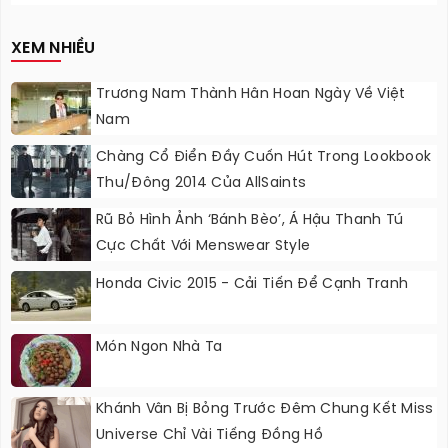
Nâng Cấp?
XEM NHIỀU
Trương Nam Thành Hân Hoan Ngày Về Việt
Nam
Chàng Cổ Điển Đầy Cuốn Hút Trong Lookbook
Thu/đông 2014 Của AllSaints
Rũ Bỏ Hình Ảnh ‘bánh Bèo’, Á Hậu Thanh Tú
Cực Chất Với Menswear Style
Honda Civic 2015 - Cải Tiến Để Cạnh Tranh
Món Ngon Nhà Ta
Khánh Vân Bị Bỏng Trước Đêm Chung Kết Miss
Universe Chỉ Vài Tiếng Đồng Hồ