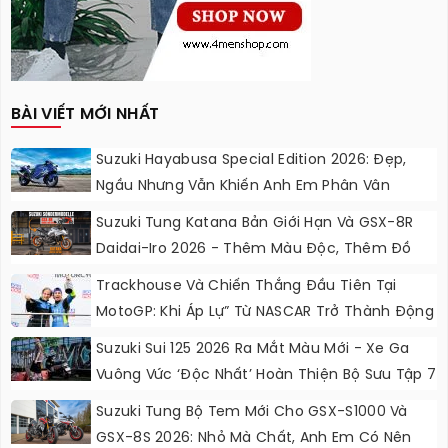
BÀI VIẾT MỚI NHẤT
Suzuki Hayabusa Special Edition 2026: Đẹp,
Ngầu Nhưng Vẫn Khiến Anh Em Phân Vân
Suzuki Tung Katana Bản Giới Hạn Và GSX-8R
Daidai-Iro 2026 - Thêm Màu Độc, Thêm Đồ
Chơi, Thêm Cá Tính
Trackhouse Và Chiến Thắng Đầu Tiên Tại
MotoGP: Khi Áp Lự” Từ NASCAR Trở Thành Động
Lực Ngọt Ngào
Suzuki Sui 125 2026 Ra Mắt Màu Mới - Xe Ga
Vuông Vức ‘độc Nhất’ Hoàn Thiện Bộ Sưu Tập 7
Sắc Cầu Vồng
Suzuki Tung Bộ Tem Mới Cho GSX-S1000 Và
GSX-8S 2026: Nhỏ Mà Chất, Anh Em Có Nên