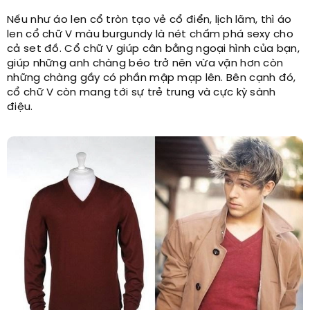
Nếu như áo len cổ tròn tạo vẻ cổ điển, lịch lãm, thì áo
len cổ chữ V màu burgundy là nét chấm phá sexy cho
cả set đồ. Cổ chữ V giúp cân bằng ngoại hình của bạn,
giúp những anh chàng béo trở nên vừa vặn hơn còn
những chàng gầy có phần mập mạp lên. Bên cạnh đó,
cổ chữ V còn mang tới sự trẻ trung và cực kỳ sành
điệu.