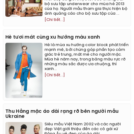
bộ sưu tập underwear cho mùa hè 2013
của họ. Người mẫu tham gia thực hiện bộ
ảnh quảng cáo cho bộ sưu tập của ...
[Chi tiết...]
Hè tươi mát cùng xu hướng màu xanh
Hè là mùa xu hướng color block phát triển
mạnh mẽ, bởi chúng góp phần tạo cảm
giác trẻ trung, mát mẻ cho người mặc.
Mùa hè năm nay, trong bảng màu rực rỡ
những màu sắc được ưa chuộng, thì
xanh...
[Chi tiết...]
Thu Hằng mặc áo dài rạng rỡ bên người mẫu
Ukraine
Siêu mẫu Việt Nam 2002 và các người
đẹp Việt giới thiệu đến các cô gái xứ
Đông Âu vẻ đẹp của áo dài.