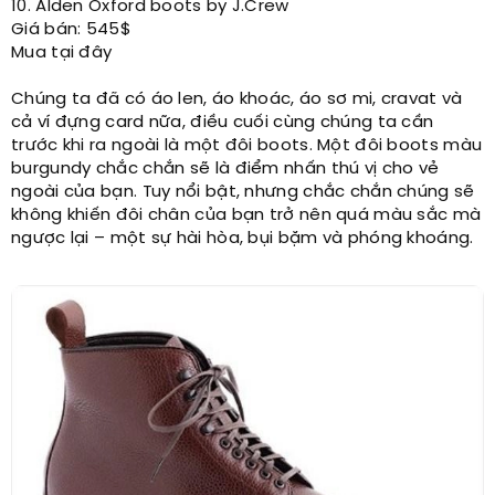
10. Alden Oxford boots by J.Crew
Giá bán: 545$
Mua tại đây
Chúng ta đã có áo len, áo khoác, áo sơ mi, cravat và
cả ví đựng card nữa, điều cuối cùng chúng ta cần
trước khi ra ngoài là một đôi boots. Một đôi boots màu
burgundy chắc chắn sẽ là điểm nhấn thú vị cho vẻ
ngoài của bạn. Tuy nổi bật, nhưng chắc chắn chúng sẽ
không khiến đôi chân của bạn trở nên quá màu sắc mà
ngược lại – một sự hài hòa, bụi bặm và phóng khoáng.