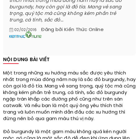
thích nhất trong mùa đông năm nay là sắc đỏ
burgundy, hay còn gọi là đỏ tía. Mang vẻ sang
trọng, quý tộc mà cũng không kém phần trẻ
trung, cá tính, sắc đỏ...
Đăng bởi
Kiến Thức Online
02/02/2016
NỘI DUNG BÀI VIẾT
Một trong những xu hướng màu sắc được yêu thích
nhất trong mùa đông năm nay là sắc đỏ burgundy, hay
còn gọi là đỏ tía. Mang vẻ sang trọng, quý tộc mà cũng
không kém phần trẻ trung, cá tính, sắc đỏ burgundy
ngập tràn khắp các đường phố cũng như trên sàn
catwalk. Và nếu bạn là một quý ông yêu thích thời
trang và luôn muốn mình dẫn đầu các xu hướng thì
đừng nên bỏ qua gam màu thú vị này.
Đỏ burgundy là một gam màu không quá kén người
mặc, nó cũng là một sắc độ dễ đẹp khi ứng dụng lên