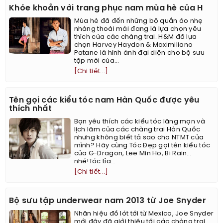
Khỏe khoắn với trang phục nam mùa hè của H
Mùa hè đã đến những bộ quần áo nhẹ
nhàng thoải mái đang là lựa chọn yêu
thích của các chàng trai. H&M đã lựa
chọn Harvey Haydon & Maximiliano
Patane là hình ảnh đại diện cho bộ sưu
tập mới của...
[Chi tiết...]
Tên gọi các kiểu tóc nam Hàn Quốc được yêu
thích nhất
Bạn yêu thích các kiểu tóc lãng mạn và
lịch lãm của các chàng trai Hàn Quốc
nhưng không biết tả sao cho NTMT của
mình? Hãy cùng Tóc Đẹp gọi tên kiểu tóc
của G-Dragon, Lee Min Ho, Bi Rain…
nhé!Tóc tỉa...
[Chi tiết...]
Bộ sưu tập underwear nam 2013 từ Joe Snyder
Nhãn hiệu đồ lót tới từ Mexico, Joe Snyder
mới đây đã giới thiệu tới các chàng trai