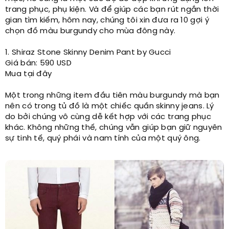
trang phục, phụ kiện. Và để giúp các bạn rút ngắn thời
gian tìm kiếm, hôm nay, chúng tôi xin đưa ra 10 gợi ý
chọn đồ màu burgundy cho mùa đông này.
1. Shiraz Stone Skinny Denim Pant by Gucci
Giá bán: 590 USD
Mua tại đây
Một trong những item đầu tiên màu burgundy mà bạn
nên có trong tủ đồ là một chiếc quần skinny jeans. Lý
do bởi chúng vô cùng dễ kết hợp với các trang phục
khác. Không những thế, chúng vẫn giúp bạn giữ nguyên
sự tinh tế, quý phái và nam tính của một quý ông.