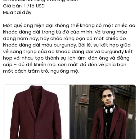
Giá bán: 1.715 USD
Mua tại đây
Một quý ông hiện đại không thể không có một chiếc áo
khoác dáng dài trong tủ đồ của mình. Và trong mùa
đông năm nay, hãy chắc rằng bạn có một chiếc áo
khoác dáng dài màu burgundy. Bởi lẽ, sự kết hợp giữa
vẻ sang trọng của áo khoác dáng dài và burgundy kết
hợp với nhau tạo thành sự lịch lãm, đàn ông và đẳng
cấp – đủ để khiến mọi con mắt đổ dồn về phía bạn
một cách trầm trồ, ngưỡng mộ.