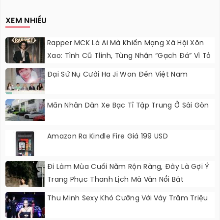
Nâng Cấp?
XEM NHIỀU
Rapper MCK Là Ai Mà Khiến Mạng Xã Hội Xôn
Xao: Tình Cũ Tlinh, Từng Nhận “gạch Đá” Vì Tỏ
Thái Độ Với Trường Giang
Đại Sứ Nụ Cười Ha Ji Won Đến Việt Nam
Mãn Nhãn Dàn Xe Bạc Tỉ Tập Trung Ở Sài Gòn
Amazon Ra Kindle Fire Giá 199 USD
Đi Làm Mùa Cuối Năm Rộn Ràng, Đây Là Gợi Ý
Trang Phục Thanh Lịch Mà Vẫn Nổi Bật
Thu Minh Sexy Khó Cưỡng Với Váy Trăm Triệu