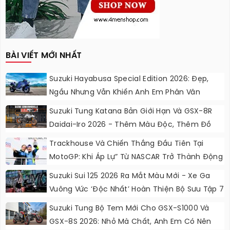
BÀI VIẾT MỚI NHẤT
Suzuki Hayabusa Special Edition 2026: Đẹp,
Ngầu Nhưng Vẫn Khiến Anh Em Phân Vân
Suzuki Tung Katana Bản Giới Hạn Và GSX-8R
Daidai-Iro 2026 - Thêm Màu Độc, Thêm Đồ
Chơi, Thêm Cá Tính
Trackhouse Và Chiến Thắng Đầu Tiên Tại
MotoGP: Khi Áp Lự” Từ NASCAR Trở Thành Động
Lực Ngọt Ngào
Suzuki Sui 125 2026 Ra Mắt Màu Mới - Xe Ga
Vuông Vức ‘độc Nhất’ Hoàn Thiện Bộ Sưu Tập 7
Sắc Cầu Vồng
Suzuki Tung Bộ Tem Mới Cho GSX-S1000 Và
GSX-8S 2026: Nhỏ Mà Chất, Anh Em Có Nên