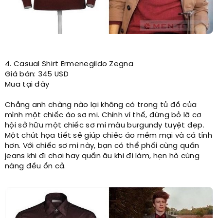
4. Casual Shirt Ermenegildo Zegna
Giá bán: 345 USD
Mua tại đây
Chẳng anh chàng nào lại không có trong tủ đồ của
mình một chiếc áo sơ mi. Chính vì thế, đừng bỏ lỡ cơ
hội sở hữu một chiếc sơ mi màu burgundy tuyệt đẹp.
Một chút họa tiết sẽ giúp chiếc áo mềm mại và cá tính
hơn. Với chiếc sơ mi này, bạn có thể phối cùng quần
jeans khi đi chơi hay quần âu khi đi làm, hẹn hò cùng
nàng đều ổn cả.