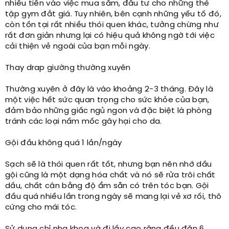
nhiều tiền vào việc mua sắm, đầu tư cho những thẻ
tập gym đắt giá. Tuy nhiên, bên cạnh những yếu tố đó,
còn tồn tại rất nhiều thói quen khác, tưởng chừng như
rất đơn giản nhưng lại có hiệu quả không ngờ tới việc
cải thiện vẻ ngoài của bạn mỗi ngày.
Thay drap giường thường xuyên
Thường xuyên ở đây là vào khoảng 2-3 tháng. Đây là
một việc hết sức quan trọng cho sức khỏe của bạn,
đảm bảo những giấc ngủ ngon và đặc biệt là phòng
tránh các loại nấm mốc gây hại cho da.
Gội đầu không quá 1 lần/ngày
Sạch sẽ là thói quen rất tốt, nhưng bạn nên nhớ dầu
gội cũng là một dạng hóa chất và nó sẽ rửa trôi chất
dầu, chất cân bằng độ ẩm sẵn có trên tóc bạn. Gội
đầu quá nhiều lần trong ngày sẽ mang lại vẻ xơ rối, thô
cứng cho mái tóc.