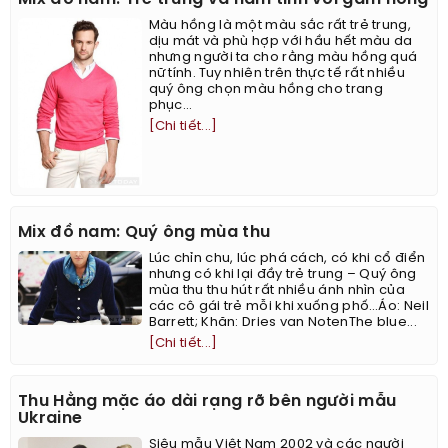
Màu hồng là một màu sắc rất trẻ trung,
dịu mát và phù hợp với hầu hết màu da
nhưng người ta cho rằng màu hồng quá
nữ tính. Tuy nhiên trên thực tế rất nhiều
quý ông chọn màu hồng cho trang
phục...
[Chi tiết...]
Mix đồ nam: Quý ông mùa thu
Lúc chỉn chu, lúc phá cách, có khi cổ điển
nhưng có khi lại đầy trẻ trung – Quý ông
mùa thu thu hút rất nhiều ánh nhìn của
các cô gái trẻ mỗi khi xuống phố…Áo: Neil
Barrett; Khăn: Dries van NotenThe blue...
[Chi tiết...]
Thu Hằng mặc áo dài rạng rỡ bên người mẫu
Ukraine
Siêu mẫu Việt Nam 2002 và các người