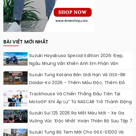
BÀI VIẾT MỚI NHẤT
Suzuki Hayabusa Special Edition 2026: Đẹp,
Ngầu Nhưng Vẫn Khiến Anh Em Phân Vân
Suzuki Tung Katana Bản Giới Hạn Và GSX-8R
Daidai-Iro 2026 - Thêm Màu Độc, Thêm Đồ
Chơi, Thêm Cá Tính
Trackhouse Và Chiến Thắng Đầu Tiên Tại
MotoGP: Khi Áp Lự” Từ NASCAR Trở Thành Động
Lực Ngọt Ngào
Suzuki Sui 125 2026 Ra Mắt Màu Mới - Xe Ga
Vuông Vức ‘độc Nhất’ Hoàn Thiện Bộ Sưu Tập 7
Sắc Cầu Vồng
Suzuki Tung Bộ Tem Mới Cho GSX-S1000 Và