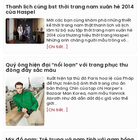
Thanh lịch cùng bst thời trang nam xuân hè 2014
của Haspel
Mời các bạn cùng khám phá những thiết
kế thời trang nam thật thanh lịch và lịch
lãm từ bộ sưu tập thời trang nam xuân hè
2014 của thương hiệu thời trang Haspel.
Những anh chàng người mẫu trông vô...
[Chi tiết...]
Quý ông hiện đại “nổi loạn” với trang phục thu
đông đầy sắc màu
Xuất hiện tại thủ đô Paris hoa lệ của Pháp
để thực hiên bộ ảnh thời trang cho ấn
bản tháng Chín của tạp chí Harper’s
Bazaar Man Korea, nam mẫu Yannick
Abrath như đã dẫn dắt độc giả vào thế
giới...
[Chi tiết...]
Mix đồ nam: Trẻ trung và nam tính với gam hồng