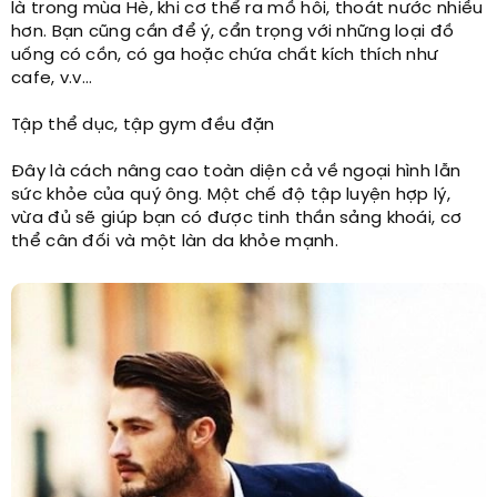
là trong mùa Hè, khi cơ thể ra mồ hôi, thoát nước nhiều
hơn. Bạn cũng cần để ý, cẩn trọng với những loại đồ
uống có cồn, có ga hoặc chứa chất kích thích như
cafe, v.v…
Tập thể dục, tập gym đều đặn
Đây là cách nâng cao toàn diện cả về ngoại hình lẫn
sức khỏe của quý ông. Một chế độ tập luyện hợp lý,
vừa đủ sẽ giúp bạn có được tinh thần sảng khoái, cơ
thể cân đối và một làn da khỏe mạnh.