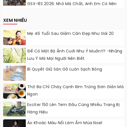
GSX-8S 2026: Nhỏ Mà Chất, Anh Em Có Nên
Nâng Cấp?
XEM NHIỀU
Mẹ 46 Tuổi Sau Giảm Cân Đẹp Như Gái 20
Để Có Một Bộ Ảnh Cưới Như Ý Muốn!!? -Những
Lưu Ý Mà Mọi Người Nên Biết
Bí Quyết Giữ Sàn Gỗ Luôn Sạch Bóng
Thịt Ba Chỉ Cháy Cạnh Rim Trứng Đơn Giản Mà
Ngon
Exciter 150 Lên Tem Đấu Cùng Nhiều Trang Bị
Hàng Hiệu
Áo Khoác Màu Nổi Làm Ấm Mùa Noel