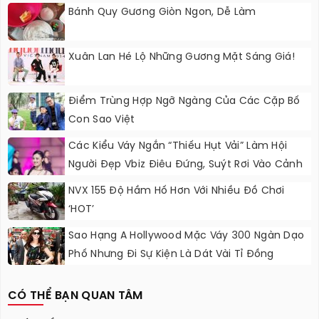
Bánh Quy Gương Giòn Ngon, Dễ Làm
Xuân Lan Hé Lộ Những Gương Mặt Sáng Giá!
Điểm Trùng Hợp Ngỡ Ngàng Của Các Cặp Bố
Con Sao Việt
Các Kiểu Váy Ngắn “thiếu Hụt Vải” Làm Hội
Người Đẹp Vbiz Điêu Đứng, Suýt Rơi Vào Cảnh
Nguy Hiểm
NVX 155 Độ Hầm Hố Hơn Với Nhiều Đồ Chơi
‘HOT’
Sao Hạng A Hollywood Mặc Váy 300 Ngàn Dạo
Phố Nhưng Đi Sự Kiện Là Dát Vài Tỉ Đồng
CÓ THỂ BẠN QUAN TÂM