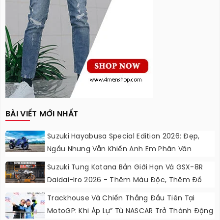
BÀI VIẾT MỚI NHẤT
Suzuki Hayabusa Special Edition 2026: Đẹp,
Ngầu Nhưng Vẫn Khiến Anh Em Phân Vân
Suzuki Tung Katana Bản Giới Hạn Và GSX-8R
Daidai-Iro 2026 - Thêm Màu Độc, Thêm Đồ
Chơi, Thêm Cá Tính
Trackhouse Và Chiến Thắng Đầu Tiên Tại
MotoGP: Khi Áp Lự” Từ NASCAR Trở Thành Động