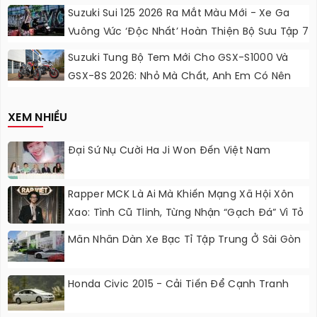
Lực Ngọt Ngào
Suzuki Sui 125 2026 Ra Mắt Màu Mới - Xe Ga
Vuông Vức ‘độc Nhất’ Hoàn Thiện Bộ Sưu Tập 7
Sắc Cầu Vồng
Suzuki Tung Bộ Tem Mới Cho GSX-S1000 Và
GSX-8S 2026: Nhỏ Mà Chất, Anh Em Có Nên
Nâng Cấp?
XEM NHIỀU
Đại Sứ Nụ Cười Ha Ji Won Đến Việt Nam
Rapper MCK Là Ai Mà Khiến Mạng Xã Hội Xôn
Xao: Tình Cũ Tlinh, Từng Nhận “gạch Đá” Vì Tỏ
Thái Độ Với Trường Giang
Mãn Nhãn Dàn Xe Bạc Tỉ Tập Trung Ở Sài Gòn
Honda Civic 2015 - Cải Tiến Để Cạnh Tranh