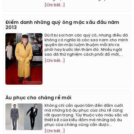
[Chi tiết...]
Điểm danh những quý ông mặc xấu đầu năm
2013
Dù ít bị soi hơn các quý cô, nhưng điều đó
không có nghĩa là các sao nam cho mình
quyền ăn mặc luộm thuộm mỗi khi ra
phối hay bước lên thảm đỏ. Nhiều ngôi
sao đã thử nghiệm cách phối đồ mới,...
[Chi tiết...]
Âu phục cho chàng rể mới
Không chỉ cần quan tâm đến đầm cưới
mà những bộ âu phục của chú rể cũng
rất quan trọng. Tùy thuộc vào màu sắc và
thiết kế của kiểu đầm mà những bộ âu
phục của chàng cũng cần được...
[Chi tiết...]