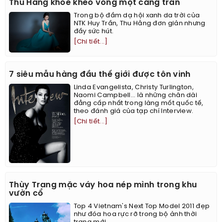
Thu Hằng khoe khéo vòng một căng tràn
Trong bộ đầm dạ hội xanh da trời của
NTK Huy Trần, Thu Hằng đơn giản nhưng
đầy sức hút.
[Chi tiết...]
7 siêu mẫu hàng đầu thế giới được tôn vinh
Linda Evangelista, Christy Turlington,
Naomi Campbell... là những chân dài
đẳng cấp nhất trong làng mốt quốc tế,
theo đánh giá của tạp chí Interview.
[Chi tiết...]
Thùy Trang mặc váy hoa nép mình trong khu
vườn cổ
Top 4 Vietnam's Next Top Model 2011 đẹp
như đóa hoa rực rỡ trong bộ ảnh thời