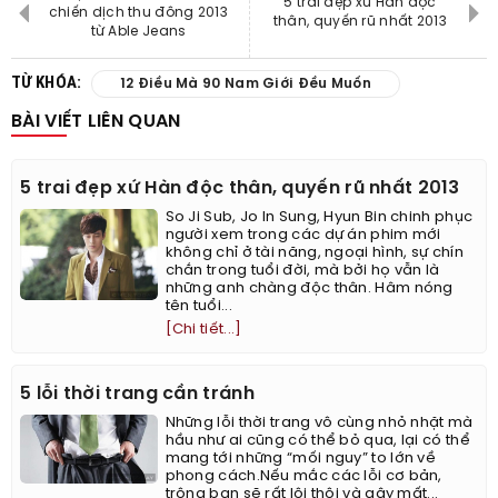
5 trai đẹp xứ Hàn độc
chiến dịch thu đông 2013
thân, quyến rũ nhất 2013
từ Able Jeans
TỪ KHÓA:
12 Điều Mà 90 Nam Giới Đều Muốn
BÀI VIẾT LIÊN QUAN
5 trai đẹp xứ Hàn độc thân, quyến rũ nhất 2013
So Ji Sub, Jo In Sung, Hyun Bin chinh phục
người xem trong các dự án phim mới
không chỉ ở tài năng, ngoại hình, sự chín
chắn trong tuổi đời, mà bởi họ vẫn là
những anh chàng độc thân. Hâm nóng
tên tuổi...
[Chi tiết...]
5 lỗi thời trang cần tránh
Những lỗi thời trang vô cùng nhỏ nhặt mà
hầu như ai cũng có thể bỏ qua, lại có thể
mang tới những “mối nguy” to lớn về
phong cách.Nếu mắc các lỗi cơ bản,
trông bạn sẽ rất lôi thôi và gây mất...