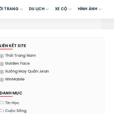
ỜI TRANG
DU LỊCH
XE CỘ
HÌNH ẢNH
LIÊN KẾT SITE
Thời Trang Nam
Golden Face
Xưởng May Quần Jean
WinMobile
DANH MỤC
Tin Học
Cuộc Sống