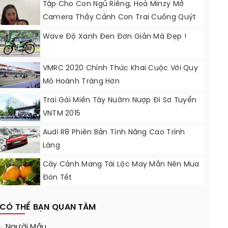
Tập Cho Con Ngủ Riêng, Hoà Minzy Mở
Camera Thấy Cảnh Con Trai Cuống Quýt
Bỏ Chạy Khỏi Phòng
Wave Độ Xanh Đen Đơn Giản Mà Đẹp !
VMRC 2020 Chính Thức Khai Cuộc Với Quy
Mô Hoành Tráng Hơn
Trai Gái Miền Tây Nườm Nượp Đi Sơ Tuyển
VNTM 2015
Audi R8 Phiên Bản Tính Năng Cao Trình
Làng
Cây Cảnh Mang Tài Lộc May Mắn Nên Mua
Đón Tết
CÓ THỂ BẠN QUAN TÂM
Người Mẫu