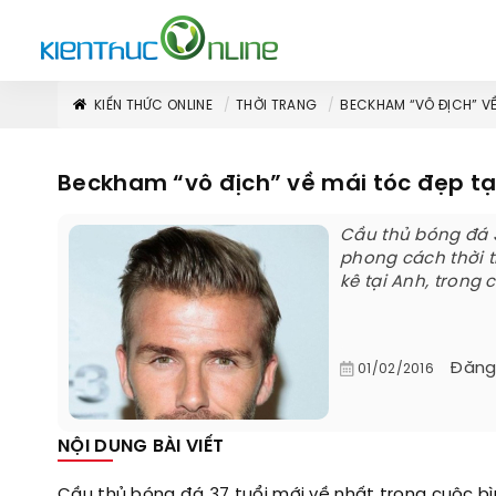
KIẾN THỨC ONLINE
THỜI TRANG
BECKHAM “VÔ ĐỊCH” VỀ
Beckham “vô địch” về mái tóc đẹp tạ
Cầu thủ bóng đá 3
phong cách thời 
kê tại Anh, trong 
Đăng
01/02/2016
NỘI DUNG BÀI VIẾT
Cầu thủ bóng đá 37 tuổi mới về nhất trong cuộc b