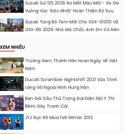
Động Lực Ngọt Ngào
Suzuki Sui 125 2026 Ra Mắt Màu Mới - Xe Ga
Vuông Vức ‘độc Nhất’ Hoàn Thiện Bộ Sưu
Tập 7 Sắc Cầu Vồng
Suzuki Tung Bộ Tem Mới Cho GSX-S1000 Và
GSX-8S 2026: Nhỏ Mà Chất, Anh Em Có Nên
Nâng Cấp?
XEM NHIỀU
Trương Nam Thành Hân Hoan Ngày Về Việt
Nam
Ducati Scrambler Nightshift 2021 Vừa Trình
Làng Với Ngoại Hình Hung Hãn
Bạn Gái Cầu Thủ Trọng Đại Diện Nội Y Thi
Bikini Gây Tranh Cãi
JYJ Rực Rỡ Mùa Fall Winter 2012