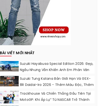
BÀI VIẾT MỚI NHẤT
Suzuki Hayabusa Special Edition 2026: Đẹp,
Ngầu Nhưng Vẫn Khiến Anh Em Phân Vân
Suzuki Tung Katana Bản Giới Hạn Và GSX-
8R Daidai-Iro 2026 - Thêm Màu Độc, Thêm
Đồ Chơi, Thêm Cá Tính
Trackhouse Và Chiến Thắng Đầu Tiên Tại
MotoGP: Khi Áp Lự” Từ NASCAR Trở Thành