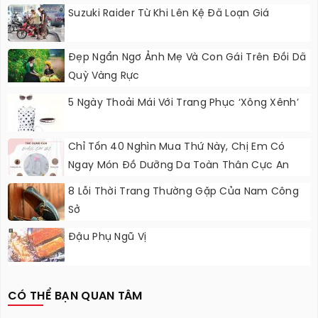
Suzuki Raider Từ Khi Lên Kệ Đã Loạn Giá
Đẹp Ngẩn Ngơ Ảnh Mẹ Và Con Gái Trên Đồi Dã
Quỳ Vàng Rực
5 Ngày Thoải Mái Với Trang Phục ‘xông Xênh’
Chỉ Tốn 40 Nghìn Mua Thứ Này, Chị Em Có
Ngay Món Đồ Dưỡng Da Toàn Thân Cực An
Toàn, Hiệu Quả
8 Lỗi Thời Trang Thường Gặp Của Nam Công
Sở
Đậu Phụ Ngũ Vị
CÓ THỂ BẠN QUAN TÂM