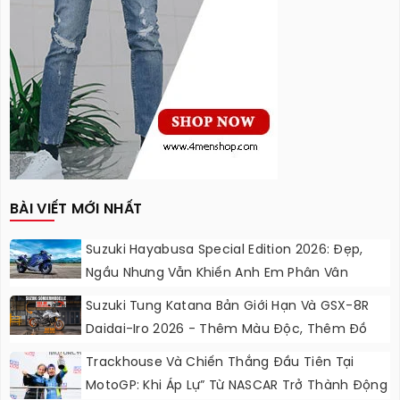
BÀI VIẾT MỚI NHẤT
Suzuki Hayabusa Special Edition 2026: Đẹp,
Ngầu Nhưng Vẫn Khiến Anh Em Phân Vân
Suzuki Tung Katana Bản Giới Hạn Và GSX-8R
Daidai-Iro 2026 - Thêm Màu Độc, Thêm Đồ
Chơi, Thêm Cá Tính
Trackhouse Và Chiến Thắng Đầu Tiên Tại
MotoGP: Khi Áp Lự” Từ NASCAR Trở Thành Động