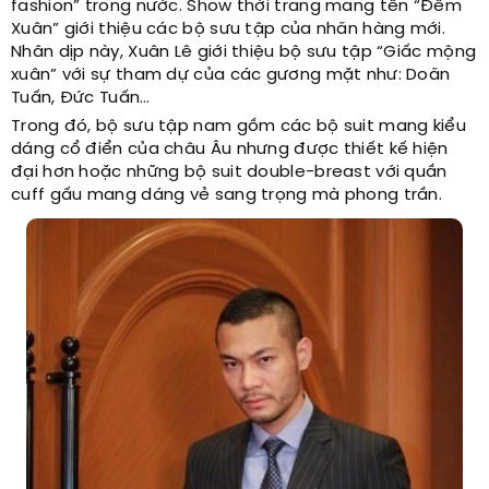
fashion” trong nước. Show thời trang mang tên “Đêm
Xuân” giới thiệu các bộ sưu tập của nhãn hàng mới.
Nhân dịp này, Xuân Lê giới thiệu bộ sưu tập “Giấc mộng
xuân” với sự tham dự của các gương mặt như: Doãn
Tuấn, Đức Tuấn…
Trong đó, bộ sưu tập nam gồm các bộ suit mang kiểu
dáng cổ điển của châu Âu nhưng được thiết kế hiện
đại hơn hoặc những bộ suit double-breast với quần
cuff gấu mang dáng vẻ sang trọng mà phong trần.