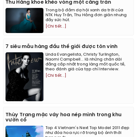
Thu Hằng khoe khéo vòng một căng tràn
Trong bộ đầm dạ hội xanh da trời của
NTK Huy Trần, Thu Hằng đơn giản nhưng
đầy sức hút.
[Chi tiết...]
7 siêu mẫu hàng đầu thế giới được tôn vinh
Linda Evangelista, Christy Turlington,
Naomi Campbell... là những chân dài
đẳng cấp nhất trong làng mốt quốc tế,
theo đánh giá của tạp chí Interview.
[Chi tiết...]
Thùy Trang mặc váy hoa nép mình trong khu
vườn cổ
Top 4 Vietnam's Next Top Model 2011 đẹp
như đóa hoa rực rỡ trong bộ ảnh thời