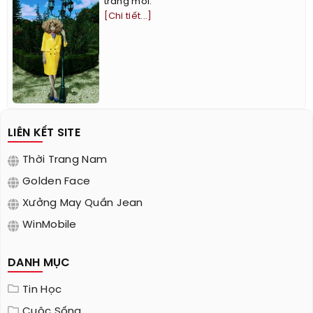
trang mới.
[Chi tiết...]
LIÊN KẾT SITE
Thời Trang Nam
Golden Face
Xưởng May Quần Jean
WinMobile
DANH MỤC
Tin Học
Cuộc Sống