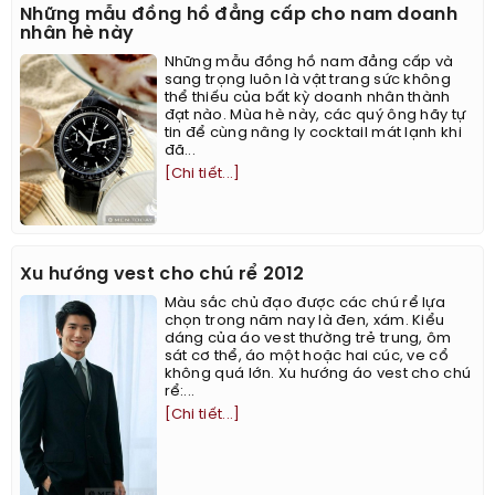
Những mẫu đồng hồ đẳng cấp cho nam doanh
nhân hè này
Những mẫu đồng hồ nam đẳng cấp và
sang trọng luôn là vật trang sức không
thể thiếu của bất kỳ doanh nhân thành
đạt nào. Mùa hè này, các quý ông hãy tự
tin để cùng nâng ly cocktail mát lạnh khi
đã...
[Chi tiết...]
Xu hướng vest cho chú rể 2012
Màu sắc chủ đạo được các chú rể lựa
chọn trong năm nay là đen, xám. Kiểu
dáng của áo vest thường trẻ trung, ôm
sát cơ thể, áo một hoặc hai cúc, ve cổ
không quá lớn. Xu hướng áo vest cho chú
rể:...
[Chi tiết...]