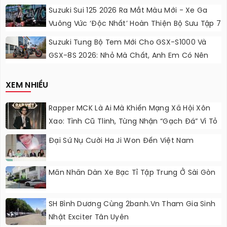
Lực Ngọt Ngào
Suzuki Sui 125 2026 Ra Mắt Màu Mới - Xe Ga
Vuông Vức ‘độc Nhất’ Hoàn Thiện Bộ Sưu Tập 7
Sắc Cầu Vồng
Suzuki Tung Bộ Tem Mới Cho GSX-S1000 Và
GSX-8S 2026: Nhỏ Mà Chất, Anh Em Có Nên
Nâng Cấp?
XEM NHIỀU
Rapper MCK Là Ai Mà Khiến Mạng Xã Hội Xôn
Xao: Tình Cũ Tlinh, Từng Nhận “gạch Đá” Vì Tỏ
Thái Độ Với Trường Giang
Đại Sứ Nụ Cười Ha Ji Won Đến Việt Nam
Mãn Nhãn Dàn Xe Bạc Tỉ Tập Trung Ở Sài Gòn
SH Bình Dương Cùng 2banh.vn Tham Gia Sinh
Nhật Exciter Tân Uyên