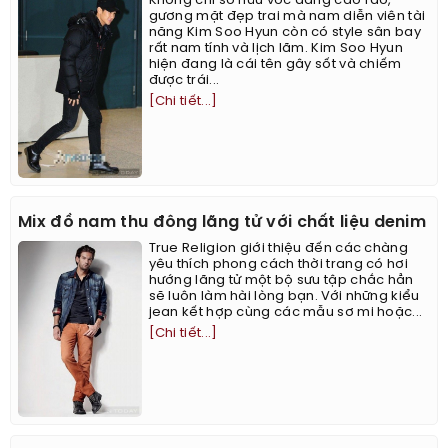
Không chỉ sở hữu vóc dáng cao ráo,
gương mặt đẹp trai mà nam diễn viên tài
năng Kim Soo Hyun còn có style sân bay
rất nam tính và lịch lãm. Kim Soo Hyun
hiện đang là cái tên gây sốt và chiếm
được trái...
[Chi tiết...]
Mix đồ nam thu đông lãng tử với chất liệu denim
True Religion giới thiệu đến các chàng
yêu thích phong cách thời trang có hơi
hướng lãng tử một bộ sưu tập chắc hẳn
sẽ luôn làm hài lòng bạn. Với những kiểu
jean kết hợp cùng các mẫu sơ mi hoặc...
[Chi tiết...]