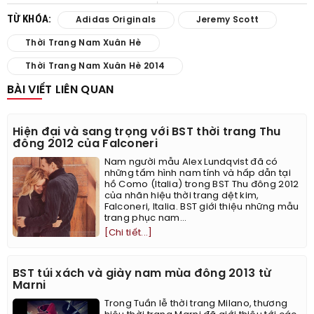
TỪ KHÓA:
Adidas Originals
Jeremy Scott
Thời Trang Nam Xuân Hè
Thời Trang Nam Xuân Hè 2014
BÀI VIẾT LIÊN QUAN
Hiện đại và sang trọng với BST thời trang Thu
đông 2012 của Falconeri
Nam người mẫu Alex Lundqvist đã có
những tấm hình nam tính và hấp dẫn tại
hồ Como (Italia) trong BST Thu đông 2012
của nhãn hiệu thời trang dệt kim,
Falconeri, Italia. BST giới thiệu những mẫu
trang phục nam...
[Chi tiết...]
BST túi xách và giày nam mùa đông 2013 từ
Marni
Trong Tuần lễ thời trang Milano, thương