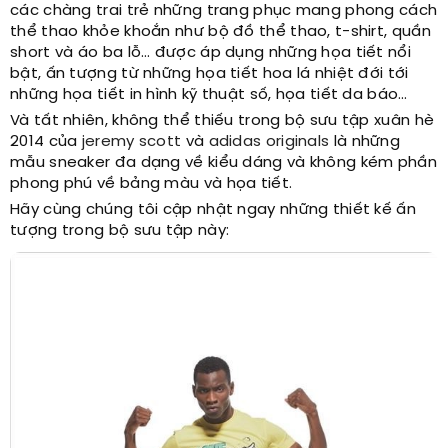
các chàng trai trẻ những trang phục mang phong cách
thể thao khỏe khoắn như bộ đồ thể thao, t-shirt, quần
short và áo ba lỗ… được áp dụng những họa tiết nổi
bật, ấn tượng từ những họa tiết hoa lá nhiệt đới tới
những họa tiết in hình kỹ thuật số, họa tiết da báo…
Và tất nhiên, không thể thiếu trong bộ sưu tập xuân hè
2014 của
jeremy scott
và
adidas originals
là những
mẫu sneaker đa dạng về kiểu dáng và không kém phần
phong phú về bảng màu và họa tiết.
Hãy cùng chúng tôi cập nhật ngay những thiết kế ấn
tượng trong bộ sưu tập này: