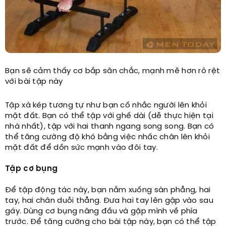
Bạn sẽ cảm thấy cơ bắp săn chắc, mạnh mẽ hơn rõ rệt
với bài tập này
Tập xà kép tương tự như bạn cố nhắc người lên khỏi
mặt đất. Bạn có thể tập với ghế dài (dễ thực hiện tại
nhà nhất), tập với hai thanh ngang song song. Bạn có
thể tăng cường độ khó bằng việc nhấc chân lên khỏi
mặt đất để dồn sức mạnh vào đôi tay.
Tập cơ bụng
Để tập động tác này, bạn nằm xuống sàn phẳng, hai
tay, hai chân duỗi thẳng. Đưa hai tay lên gập vào sau
gáy. Dùng cơ bụng nâng đầu và gập mình về phía
trước. Để tăng cường cho bài tập này, bạn có thể tập