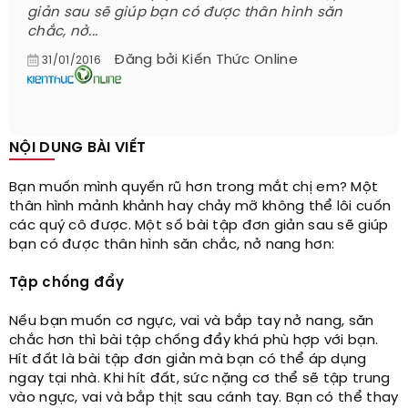
giản sau sẽ giúp bạn có được thân hình săn
chắc, nở...
Đăng bởi
Kiến Thức Online
31/01/2016
NỘI DUNG BÀI VIẾT
Bạn muốn mình quyến rũ hơn trong mắt chị em? Một
thân hình mảnh khảnh hay chảy mỡ không thể lôi cuốn
các quý cô được. Một số bài tập đơn giản sau sẽ giúp
bạn có được thân hình săn chắc, nở nang hơn:
Tập chống đẩy
Nếu bạn muốn cơ ngực, vai và bắp tay nở nang, săn
chắc hơn thì bài tập chống đẩy khá phù hợp với bạn.
Hít đất là bài tập đơn giản mà bạn có thể áp dụng
ngay tại nhà. Khi hít đất, sức nặng cơ thể sẽ tập trung
vào ngực, vai và bắp thịt sau cánh tay. Bạn có thể thay