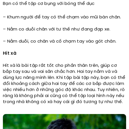
Bạn có thể tập cơ bụng với bóng thể dục
– Khum người để tay có thể chạm vào mũi bàn chân.
– Nằm co duỗi chân với tư thế như đang đạp xe.
– Nằm duỗi, co chân và cố chạm tay vào gót chân.
Hít xà
Hít xà là bài tập rất tốt cho phần thân trên, giúp cơ
bắp tay sau và vai săn chắc hơn. Hai tay nắm và và
dùng lực nâng mình lên. Khi tập bài tập này, bạn có thể
đổi khoảng cách giữa hai tay để các cơ bắp được làm
việc nhiều hơn ở những góc độ khác nhau. Tuy nhiên, rõ
ràng là không phải ai cũng có thể tập loại hình này nếu
trong nhà không có xà hay cái gì đó tương tự như thế.