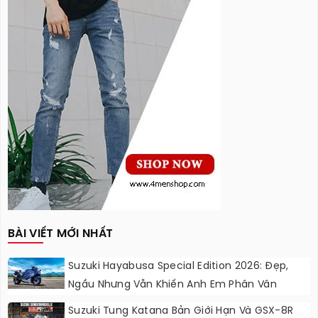
BÀI VIẾT MỚI NHẤT
Suzuki Hayabusa Special Edition 2026: Đẹp,
Ngầu Nhưng Vẫn Khiến Anh Em Phân Vân
Suzuki Tung Katana Bản Giới Hạn Và GSX-8R