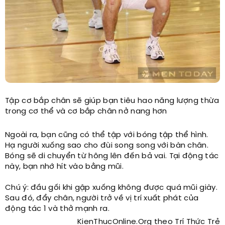
Tập cơ bắp chân sẽ giúp bạn tiêu hao năng lượng thừa
trong cơ thể và cơ bắp chân nở nang hơn
Ngoài ra, bạn cũng có thể tập với bóng tập thể hình.
Hạ người xuống sao cho đùi song song với bàn chân.
Bóng sẽ di chuyển từ hông lên đến bả vai. Tại động tác
này, bạn nhớ hít vào bằng mũi.
Chú ý: đầu gối khi gập xuống không được quá mũi giày.
Sau đó, đẩy chân, người trở về vị trí xuất phát của
động tác 1 và thở mạnh ra.
KienThucOnline.Org theo Trí Thức Trẻ