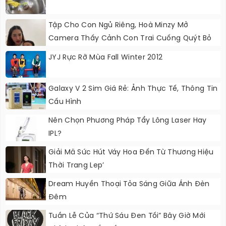
Tập Cho Con Ngủ Riêng, Hoà Minzy Mở
Camera Thấy Cảnh Con Trai Cuống Quýt Bỏ
Chạy Khỏi Phòng
JYJ Rực Rỡ Mùa Fall Winter 2012
Galaxy V 2 Sim Giá Rẻ: Ảnh Thực Tế, Thông Tin
Cấu Hình
Nên Chọn Phương Pháp Tẩy Lông Laser Hay
IPL?
Giải Mã Sức Hút Váy Hoa Đến Từ Thương Hiệu
Thời Trang Lep’
Dream Huyền Thoại Tỏa Sáng Giữa Ánh Đèn
Đêm
Tuần Lễ Của “Thứ Sáu Đen Tối” Bây Giờ Mới