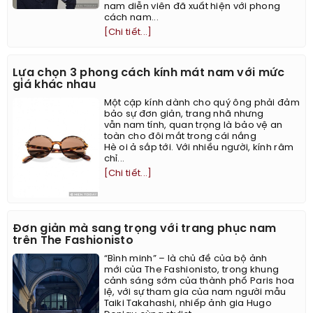
nam diễn viên đã xuất hiện với phong
cách nam...
[Chi tiết...]
Lựa chọn 3 phong cách kính mát nam với mức
giá khác nhau
Một cặp kính dành cho quý ông phải đảm
bảo sự đơn giản, trang nhã nhưng
vẫn nam tính, quan trọng là bảo vệ an
toàn cho đôi mắt trong cái nắng
Hè oi ả sắp tới. Với nhiều người, kính râm
chỉ...
[Chi tiết...]
Đơn giản mà sang trọng với trang phục nam
trên The Fashionisto
“Bình minh” – là chủ đề của bộ ảnh
mới của The Fashionisto, trong khung
cảnh sáng sớm của thành phố Paris hoa
lệ, với sự tham gia của nam người mẫu
Taiki Takahashi, nhiếp ảnh gia Hugo