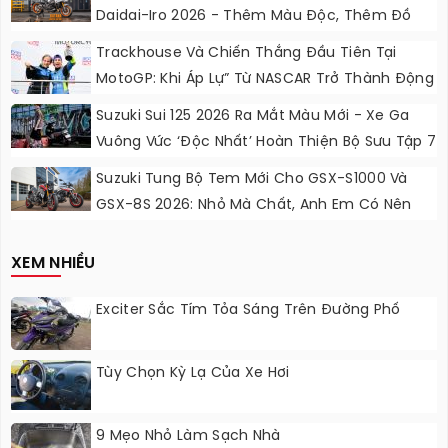
Daidai-Iro 2026 - Thêm Màu Độc, Thêm Đồ
Chơi, Thêm Cá Tính
Trackhouse Và Chiến Thắng Đầu Tiên Tại
MotoGP: Khi Áp Lự” Từ NASCAR Trở Thành Động
Lực Ngọt Ngào
Suzuki Sui 125 2026 Ra Mắt Màu Mới - Xe Ga
Vuông Vức ‘độc Nhất’ Hoàn Thiện Bộ Sưu Tập 7
Sắc Cầu Vồng
Suzuki Tung Bộ Tem Mới Cho GSX-S1000 Và
GSX-8S 2026: Nhỏ Mà Chất, Anh Em Có Nên
Nâng Cấp?
XEM NHIỀU
Exciter Sắc Tím Tỏa Sáng Trên Đường Phố
Tùy Chọn Kỳ Lạ Của Xe Hơi
9 Mẹo Nhỏ Làm Sạch Nhà