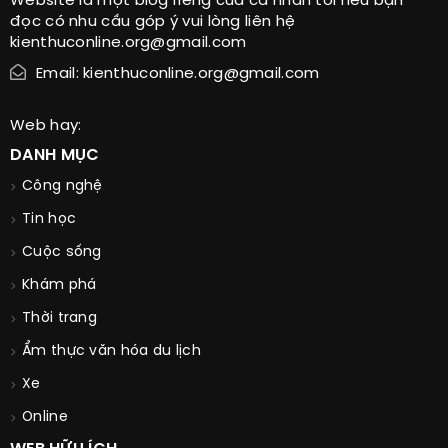
Website là một blog riêng của cá nhân tôi nếu bạn
đọc có nhu cầu góp ý vui lòng liên hệ
kienthuconline.org@gmail.com
Email: kienthuconline.org@gmail.com
Web hay:
DANH MỤC
Công nghệ
Tin học
Cuộc sống
Khám phá
Thời trang
Ẩm thực văn hóa du lịch
Xe
Online