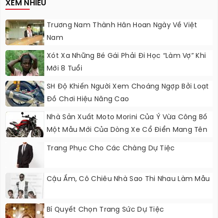
XEM NHIỀU
Trương Nam Thành Hân Hoan Ngày Về Việt
Nam
Xót Xa Những Bé Gái Phải Đi Học “làm Vợ” Khi
Mới 8 Tuổi
SH Độ Khiến Người Xem Choáng Ngợp Bởi Loạt
Đồ Chơi Hiệu Năng Cao
Nhà Sản Xuất Moto Morini Của Ý Vừa Công Bố
Một Mẫu Mới Của Dòng Xe Cổ Điển Mang Tên
Milano
Trang Phục Cho Các Chàng Dự Tiệc
Cậu Ấm, Cô Chiêu Nhà Sao Thi Nhau Làm Mẫu
Bí Quyết Chọn Trang Sức Dự Tiệc