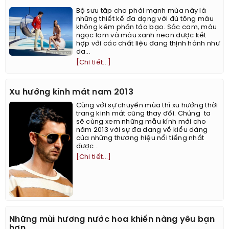
Bộ sưu tập cho phái mạnh mùa này là
những thiết kế đa dạng với đủ tông màu
không kém phần táo bạo. Sắc cam, màu
ngọc lam và màu xanh neon được kết
hợp với các chất liệu đang thịnh hành như
da...
[Chi tiết...]
Xu hướng kính mát nam 2013
Cùng với sự chuyển mùa thì xu hướng thời
trang kinh mát cũng thay đổi. Chúng ta
sẽ cùng xem những mẫu kính mới cho
năm 2013 với sự đa dạng về kiểu dáng
của những thương hiệu nổi tiếng nhất
được...
[Chi tiết...]
Những mùi hương nước hoa khiến nàng yêu bạn
hơn