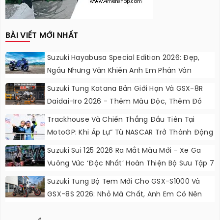
BÀI VIẾT MỚI NHẤT
Suzuki Hayabusa Special Edition 2026: Đẹp,
Ngầu Nhưng Vẫn Khiến Anh Em Phân Vân
Suzuki Tung Katana Bản Giới Hạn Và GSX-8R
Daidai-Iro 2026 - Thêm Màu Độc, Thêm Đồ
Chơi, Thêm Cá Tính
Trackhouse Và Chiến Thắng Đầu Tiên Tại
MotoGP: Khi Áp Lự” Từ NASCAR Trở Thành Động
Lực Ngọt Ngào
Suzuki Sui 125 2026 Ra Mắt Màu Mới - Xe Ga
Vuông Vức ‘độc Nhất’ Hoàn Thiện Bộ Sưu Tập 7
Sắc Cầu Vồng
Suzuki Tung Bộ Tem Mới Cho GSX-S1000 Và
GSX-8S 2026: Nhỏ Mà Chất, Anh Em Có Nên
Nâng Cấp?