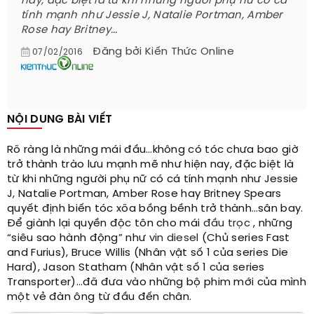
nay, đặc biệt là từ khi những người phụ nữ có cá
tính mạnh như Jessie J, Natalie Portman, Amber
Rose hay Britney...
Đăng bởi
Kiến Thức Online
07/02/2016
NỘI DUNG BÀI VIẾT
Rõ ràng là những mái đầu…không có tóc chưa bao giờ
trở thành trào lưu mạnh mẽ như hiện nay, đặc biệt là
từ khi những người phụ nữ có cá tính mạnh như Jessie
J, Natalie Portman, Amber Rose hay Britney Spears
quyết định biến tóc xõa bồng bềnh trở thành…sân bay.
Để giành lại quyền độc tôn cho mái
đầu trọc
, những
“siêu sao hành động” như
vin diesel
(Chủ series Fast
and Furius), Bruce Willis (Nhân vật số 1 của series Die
Hard), Jason Statham (Nhân vật số 1 của series
Transporter)…đã đưa vào những bộ phim mới của mình
một vẻ đàn ông từ đầu đến chân.