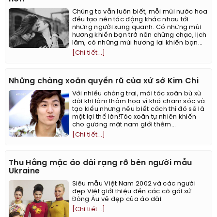
Chúng ta vẫn luôn biết, mỗi mùi nước hoa
đều tạo nên tác động khác nhau tới
những người xung quanh. Có những mùi
hương khiến bạn trở nên chững chạc, lịch
lãm, có những mùi hương lại khiến bạn...
[Chi tiết...]
Những chàng xoăn quyến rũ của xứ sở Kim Chi
Với nhiều chàng trai, mái tóc xoăn bù xù
đôi khi làm thảm họa vì khó chăm sóc và
tạo kiểu nhưng nếu biết cách thì đó sẽ là
một lợi thế lớn!Tóc xoăn tự nhiên khiến
cho gương mặt nam giới thêm...
[Chi tiết...]
Thu Hằng mặc áo dài rạng rỡ bên người mẫu
Ukraine
Siêu mẫu Việt Nam 2002 và các người
đẹp Việt giới thiệu đến các cô gái xứ
Đông Âu vẻ đẹp của áo dài.
[Chi tiết...]