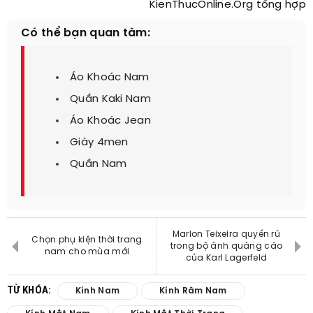
KienThucOnline.Org tổng hợp
Có thể bạn quan tâm:
Áo Khoác Nam
Quần Kaki Nam
Áo Khoác Jean
Giày 4men
Quần Nam
Marlon Teixeira quyến rũ
Chọn phụ kiện thời trang
trong bộ ảnh quảng cáo
nam cho mùa mới
của Karl Lagerfeld
TỪ KHÓA:
Kính Nam
Kính Râm Nam