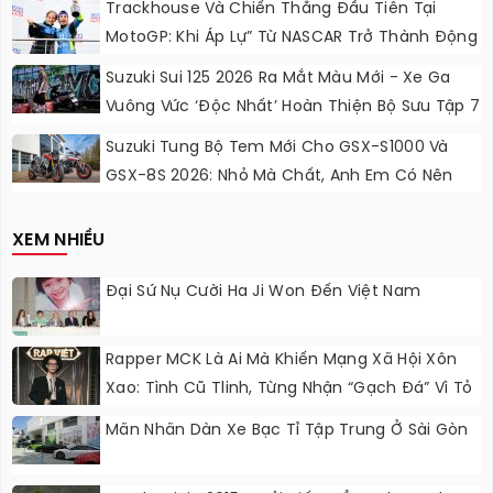
Trackhouse Và Chiến Thắng Đầu Tiên Tại
MotoGP: Khi Áp Lự” Từ NASCAR Trở Thành Động
Lực Ngọt Ngào
Suzuki Sui 125 2026 Ra Mắt Màu Mới - Xe Ga
Vuông Vức ‘độc Nhất’ Hoàn Thiện Bộ Sưu Tập 7
Sắc Cầu Vồng
Suzuki Tung Bộ Tem Mới Cho GSX-S1000 Và
GSX-8S 2026: Nhỏ Mà Chất, Anh Em Có Nên
Nâng Cấp?
XEM NHIỀU
Đại Sứ Nụ Cười Ha Ji Won Đến Việt Nam
Rapper MCK Là Ai Mà Khiến Mạng Xã Hội Xôn
Xao: Tình Cũ Tlinh, Từng Nhận “gạch Đá” Vì Tỏ
Thái Độ Với Trường Giang
Mãn Nhãn Dàn Xe Bạc Tỉ Tập Trung Ở Sài Gòn