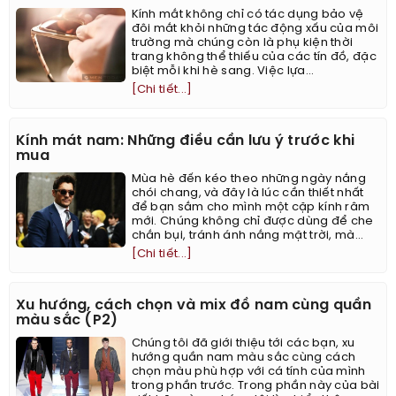
Kính mắt không chỉ có tác dụng bảo vệ
đôi mắt khỏi những tác động xấu của môi
trường mà chúng còn là phụ kiện thời
trang không thể thiếu của các tín đồ, đặc
biệt mỗi khi hè sang. Việc lựa...
[Chi tiết...]
Kính mát nam: Những điều cần lưu ý trước khi
mua
Mùa hè đến kéo theo những ngày nắng
chói chang, và đây là lúc cần thiết nhất
để bạn sắm cho mình một cặp kính râm
mới. Chúng không chỉ được dùng để che
chắn bụi, tránh ánh nắng mặt trời, mà...
[Chi tiết...]
Xu hướng, cách chọn và mix đồ nam cùng quần
màu sắc (P2)
Chúng tôi đã giới thiệu tới các bạn, xu
hướng quần nam màu sắc cùng cách
chọn màu phù hợp với cá tính của mình
trong phần trước. Trong phần này của bài