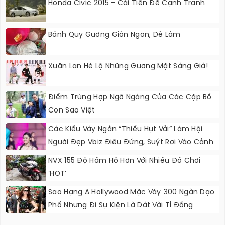
Honda Civic 2015 - Cải Tiến Để Cạnh Tranh
Bánh Quy Gương Giòn Ngon, Dễ Làm
Xuân Lan Hé Lộ Những Gương Mặt Sáng Giá!
Điểm Trùng Hợp Ngỡ Ngàng Của Các Cặp Bố
Con Sao Việt
Các Kiểu Váy Ngắn “thiếu Hụt Vải” Làm Hội
Người Đẹp Vbiz Điêu Đứng, Suýt Rơi Vào Cảnh
Nguy Hiểm
NVX 155 Độ Hầm Hố Hơn Với Nhiều Đồ Chơi
‘HOT’
Sao Hạng A Hollywood Mặc Váy 300 Ngàn Dạo
Phố Nhưng Đi Sự Kiện Là Dát Vài Tỉ Đồng