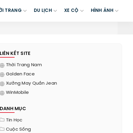
ỜI TRANG
DU LỊCH
XE CỘ
HÌNH ẢNH
LIÊN KẾT SITE
Thời Trang Nam
Golden Face
Xưởng May Quần Jean
WinMobile
DANH MỤC
Tin Học
Cuộc Sống