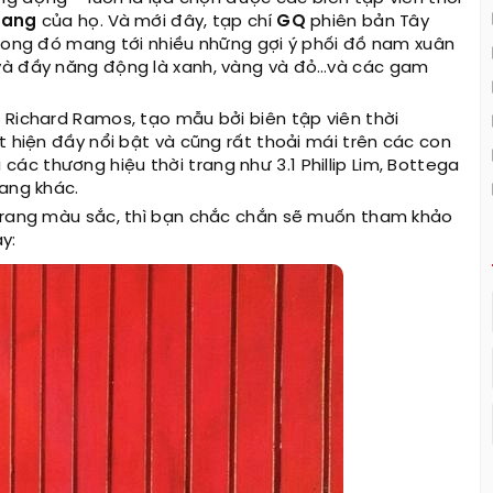
rang
của họ. Và mới đây, tạp chí
GQ
phiên bản Tây
trong đó mang tới nhiều những gợi ý phối đồ nam xuân
 và đầy năng động là xanh, vàng và đỏ…và các gam
 Richard Ramos, tạo mẫu bởi biên tập viên thời
t hiện đầy nổi bật và cũng rất thoải mái trên các con
c thương hiệu thời trang như 3.1 Phillip Lim, Bottega
rang khác.
 trang màu sắc, thì bạn chắc chắn sẽ muốn tham khảo
y: