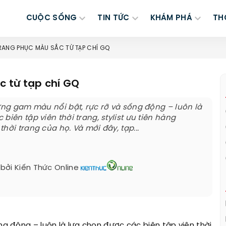
CUỘC SỐNG
TIN TỨC
KHÁM PHÁ
TH
ANG PHỤC MÀU SẮC TỪ TẠP CHÍ GQ
 từ tạp chí GQ
hững gam màu nổi bật, rực rỡ và sống động – luôn là
biên tập viên thời trang, stylist ưu tiên hàng
hời trang của họ. Và mới đây, tạp...
 bởi
Kiến Thức Online
ống động – luôn là lựa chọn được các biên tập viên thời