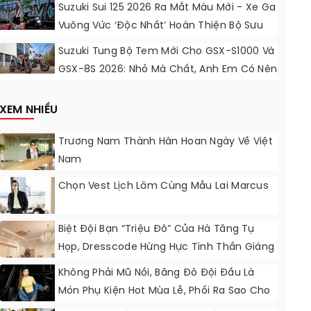
Động Lực Ngọt Ngào
Suzuki Sui 125 2026 Ra Mắt Màu Mới - Xe Ga
Vuông Vức ‘độc Nhất’ Hoàn Thiện Bộ Sưu
Tập 7 Sắc Cầu Vồng
Suzuki Tung Bộ Tem Mới Cho GSX-S1000 Và
GSX-8S 2026: Nhỏ Mà Chất, Anh Em Có Nên
Nâng Cấp?
XEM NHIỀU
Trương Nam Thành Hân Hoan Ngày Về Việt
Nam
Chọn Vest Lịch Lãm Cùng Mẫu Lai Marcus
Biệt Đội Bạn “triệu Đô” Của Hà Tăng Tụ
Họp, Dresscode Hừng Hực Tinh Thần Giáng
Sinh
Không Phải Mũ Nồi, Băng Đô Đội Đầu Là
Món Phụ Kiện Hot Mùa Lễ, Phối Ra Sao Cho
Chất?