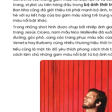
trang, stylist ưu tiên hàng đầu trong
bộ ảnh thời t
Ban Nha cũng đã giới thiệu tới phái mạnh bộ ảnh, 
hè với sự kết hợp của ba gam màu sáng trẻ trung
màu nổi bật khác.
Trong những shot hình được chụp bởi nhiếp ảnh gia
trang Jesús Cicero, nam mẫu Nico Malleville đã xuấ
đường, góc phố…cùng các trang phục màu sắc của cá
Veneta hay Burberry cùng nhiều thương hiệu thời t
Nếu cũng là một tín đồ yêu thích phong cách thời
cách làm chủ những gam màu nổi bật từ bộ ảnh nà