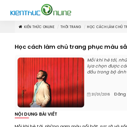
KIẾN THỨC ONLINE
THỜI TRANG
HỌC CÁCH LÀM CHỦ TR
Học cách làm chủ trang phục màu sắc
Mỗi khi hè tới, n
lựa chọn được các 
đầu trong bộ ảnh t
Đăng
31/01/2016
NỘI DUNG BÀI VIẾT
Mỗi khi hè tới, những gam màu nổi bật, rực rỡ và s