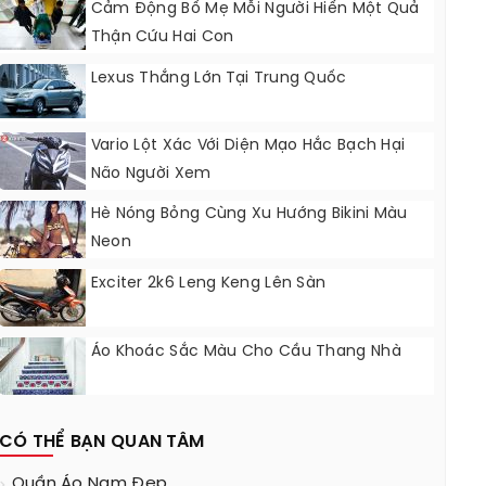
Cảm Động Bố Mẹ Mỗi Người Hiến Một Quả
Thận Cứu Hai Con
Lexus Thắng Lớn Tại Trung Quốc
Vario Lột Xác Với Diện Mạo Hắc Bạch Hại
Não Người Xem
Hè Nóng Bỏng Cùng Xu Hướng Bikini Màu
Neon
Exciter 2k6 Leng Keng Lên Sàn
Áo Khoác Sắc Màu Cho Cầu Thang Nhà
CÓ THỂ BẠN QUAN TÂM
Quần Áo Nam Đẹp