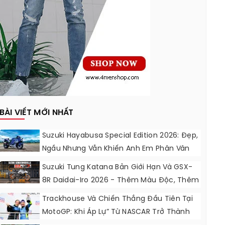
BÀI VIẾT MỚI NHẤT
Suzuki Hayabusa Special Edition 2026: Đẹp,
Ngầu Nhưng Vẫn Khiến Anh Em Phân Vân
Suzuki Tung Katana Bản Giới Hạn Và GSX-
8R Daidai-Iro 2026 - Thêm Màu Độc, Thêm
Đồ Chơi, Thêm Cá Tính
Trackhouse Và Chiến Thắng Đầu Tiên Tại
MotoGP: Khi Áp Lự” Từ NASCAR Trở Thành